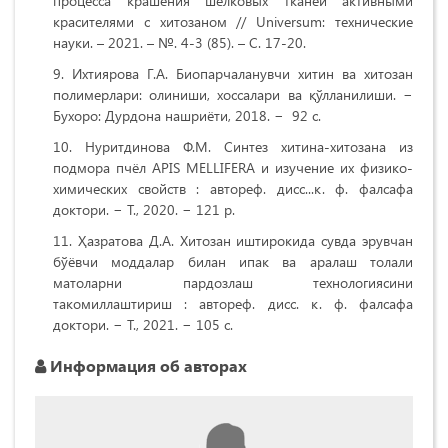
процесса крашения шелковых тканей активными
красителями с хитозаном // Universum: технические
науки. – 2021. – №. 4-3 (85). – С. 17-20.
Ихтиярова Г.А. Биопарчаланувчи хитин ва хитозан
полимерлари: олиниши, хоссалари ва қўлланилиши. −
Бухоро: Дурдона нашриёти, 2018. − 92 c.
Нуритдинова Ф.М. Синтез хитина-хитозана из
подмора пчёл APIS MELLIFERA и изучение их физико-
химических свойств : автореф. дисс...к. ф. фалсафа
доктори. − T., 2020. − 121 p.
Ҳазратова Д.А. Xитозан иштирокида сувда эрувчан
бўёвчи моддалар билан ипак ва аралаш толали
матоларни пардозлаш технологиясини
такомиллаштириш : автореф. дисс. к. ф. фалсафа
доктори. − Т., 2021. − 105 c.
Информация об авторах