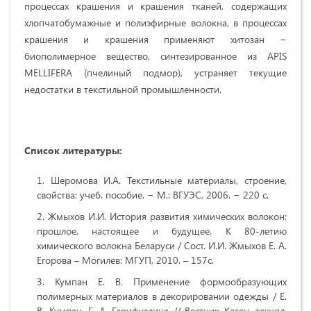
процессах крашения и крашения тканей, содержащих
хлопчатобумажные и полиэфирные волокна, в процессах
крашения и крашения применяют хитозан −
биополимерное вещество, синтезированное из APIS
MELLIFERA (пчелиный подмор), устраняет текущие
недостатки в текстильной промышленности.
Список литературы:
Шеромова И.А. Текстильные материалы, строение,
свойства: учеб. пособие. − М.: ВГУЭС, 2006. − 220 с.
Жмыхов И.И.
История развития химических волокон:
прошлое, настоящее и будущее. К 80-летию
химического волокна Беларуси / Сост. И.И. Жмыхов Е. А.
Егорова – Могилев: МГУП, 2010. – 157с.
Кумпан Е. В.
Применение формообразующих
полимерных материалов в декорировании одежды / Е.
В. Кумпан, Г. А. Гарифуллина // Вестник Казан. технол.