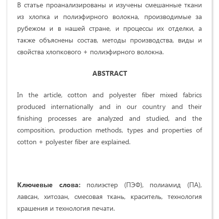
В статье проанализированы и изучены смешанные ткани
из хлопка и полиэфирного волокна, производимые за
рубежом и в нашей стране, и процессы их отделки, а
также объяснены состав, методы производства, виды и
свойства хлопкового + полиэфирного волокна.
ABSTRACT
In the article, cotton and polyester fiber mixed fabrics
produced internationally and in our country and their
finishing processes are analyzed and studied, and the
composition, production methods, types and properties of
cotton + polyester fiber are explained.
Ключевые слова:
полиэстер (ПЭФ), полиамид (ПА),
лавсан, хитозан, смесoвая ткань, краситель, технология
крашения и технология печати.