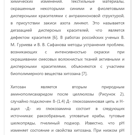
химических изменений. Текстильные материалы,
окрашенные некоторыми синими и фиолетовыми
дисперсными красителями с антрахиноновой структурой,
в присутствии закиси азота линяют. Это называется
дегазацией дисперсных красителей, что является
дефектом красителя [6]. В работах российских ученых В.
М. Гуриева и В. В. Сафанова методы устранения проблем,
возникающих с интенсивностью окраски при
окрашивании смесовых волокнистых тканей активными и
дисперсными красителями, объясняются с участием
биополимерного вещества хитозана [7].
Хитозан является вторым природным
аминополисахаридом после целлюлозы (Рисунок 2),
случайно подключен ß-(1,4) Д- глюкозаминовая цепь и Н-
ацил -Д- из глюкозамина состоит в следующих
источниках: ракообразные, угловатые крабы, тутовые
шелкопряды, пчелиный подмор. Известно, что рН
изменяет состояние и свойства хитозана. При низком рН