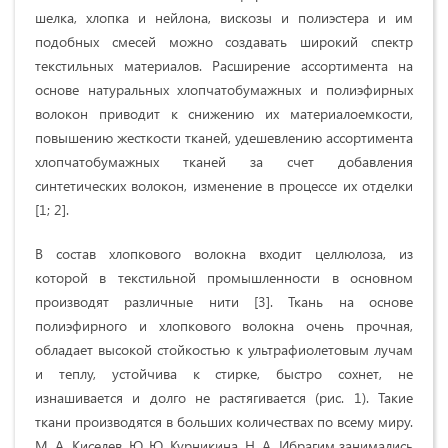
шелка, хлопка и нейлона, вискозы и полиэстера и им
подобных смесей можно создавать широкий спектр
текстильных материалов. Расширение ассортимента на
основе натуральных хлопчатобумажных и полиэфирных
волокон приводит к снижению их материалоемкости,
повышению жесткости тканей, удешевлению ассортимента
хлопчатобумажных тканей за счет добавления
синтетических волокон, изменение в процессе их отделки
[1; 2].
В состав хлопкового волокна входит целлюлоза, из
которой в текстильной промышленности в основном
производят различные нити
[3].
Ткань на основе
полиэфирного и хлопкового волокна очень прочная,
обладает высокой стойкостью к ультрафиолетовым лучам
и теплу, устойчива к стирке, быстро сохнет, не
изнашивается и долго не растягивается (рис. 1). Такие
ткани производятся в больших количествах по всему миру.
М. А. Киселев, Ю. Ю. Курникина, Н. А. Ибрагим занимались