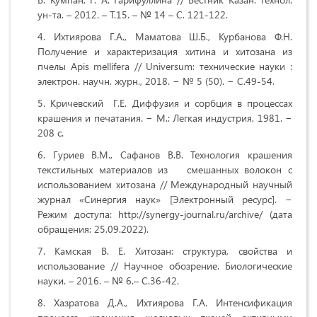
ун-та. – 2012. – Т.15. – № 14 – С. 121-122.
Ихтиярова Г.А., Маматова Ш.Б., Курбанова Ф.Н.
Получение и характеризация хитина и хитозана из
пчелы Аpis mellifera // Universum: технические науки :
электрон. научн. журн., 2018. − № 5 (50). − С.49-54.
Кричевский Г.Е. Диффузия и сорбция в процессах
крашения и печатания. − М.: Легкая индустрия, 1981. −
208 с.
Гуриев В.М., Сафанов В.В. Технология крашения
текстильных материалов из смешанных волокон с
использованием хитозана // Международный научный
журнал «Синергия наук» [Электронный ресурс]. −
Режим доступа: http://synergy-journal.ru/archive/ (дата
обращения: 25.09.2022).
Камская В. Е. Хитозан: структура, свойства и
использование // Научное обозрение. Биологические
науки. – 2016. – № 6.– С.36-42.
Хазратова Д.А., Ихтиярова Г.А. Интенсификация