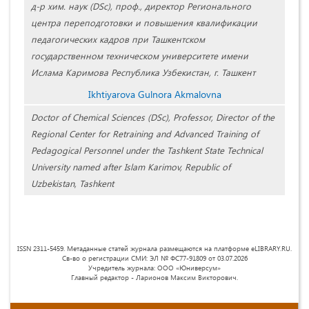
д-р хим. наук (DSc), проф., директор Регионального
центра переподготовки и повышения квалификации
педагогических кадров при Ташкентском
государственном техническом университете имени
Ислама Каримова Республика Узбекистан, г. Ташкент
Ikhtiyarova Gulnora Akmalovna
Doctor of Chemical Sciences (DSc), Professor, Director of the
Regional Center for Retraining and Advanced Training of
Pedagogical Personnel under the Tashkent State Technical
University named after Islam Karimov, Republic of
Uzbekistan, Tashkent
ISSN 2311-5459. Метаданные статей журнала размещаются на платформе eLIBRARY.RU.
Св-во о регистрации СМИ: ЭЛ № ФС77-91809 от 03.07.2026
Учредитель журнала: ООО «Юниверсум»
Главный редактор - Ларионов Максим Викторович.