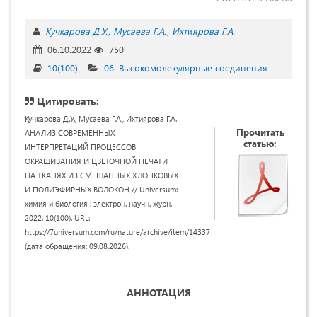
Кучкарова Д.У.
Мусаева Г.А.
Ихтиярова Г.А.
06.10.2022
750
10(100)
06. Высокомолекулярные соединения
Цитировать:
Кучкарова Д.У., Мусаева Г.А., Ихтиярова Г.А.
Прочитать
АНАЛИЗ СОВРЕМЕННЫХ
статью:
ИНТЕРПРЕТАЦИЙ ПРОЦЕССОВ
ОКРАШИВАНИЯ И ЦВЕТОЧНОЙ ПЕЧАТИ
НА ТКАНЯХ ИЗ СМЕШАННЫХ ХЛОПКОВЫХ
И ПОЛИЭФИРНЫХ ВОЛОКОН // Universum:
химия и биология : электрон. научн. журн.
2022. 10(100). URL:
https://7universum.com/ru/nature/archive/item/14337
(дата обращения: 09.08.2026).
A
ННОТАЦИЯ