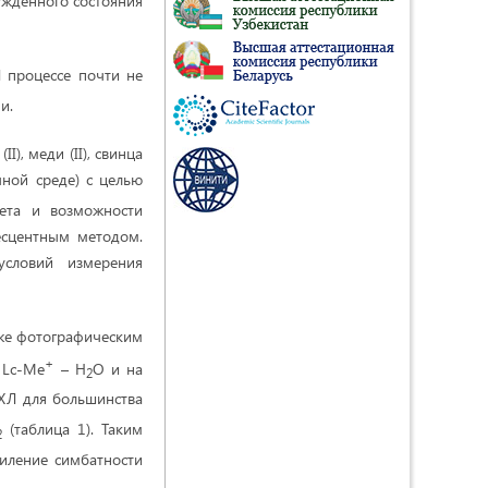
бужденного состояния
 процессе почти не
и.
I), меди (II), свинца
ной среде) с целью
вета и возможности
есцентным методом.
условий измерения
кже фотографическим
+
 Lc-Мe
– H
O и на
2
 ХЛ для большинства
(таблица 1). Таким
2
иление симбатности