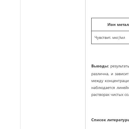
Ион метал
Чувствит. мкг/мл
Выводы:
результат
различна, и зависи
между концентраци
наблюдается линей
растворах чистых со
Список литератур