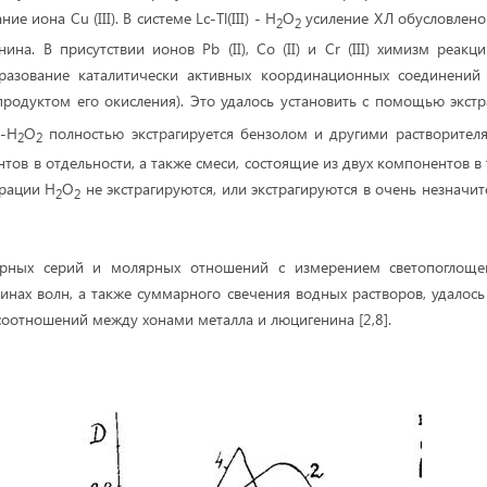
е иона Cu (III). В системе Lc-Tl(III) - H
O
усиление ХЛ обусловлено
2
2
ина. В присутствии ионов Pb (II), Co (II) и Cr (III) химизм реак
разование каталитически активных координационных соединени
родуктом его окисления). Это удалось установить с помощью экст
-H
O
полностью экстрагируется бензолом и другими растворителя
2
2
ов в отдельности, а также смеси, состоящие из двух компонентов в 
рации Н
О
не экстрагируются, или экстрагируются в очень незначит
2
2
рных серий и молярных отношений с измерением светопоглощен
инах волн, а также суммарного свечения водных растворов, удалось
соотношений между хонами металла и люцигенина [2,8].