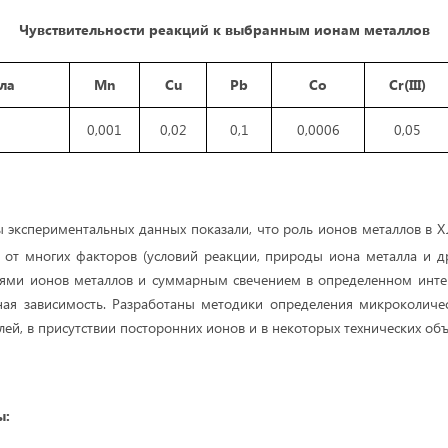
Чувствительности реакций к выбранным ионам металлов
ла
Mn
Cu
Pb
Co
Cr(III)
0,001
0,02
0,1
0,0006
0,05
ы экспериментальных данных показали, что роль ионов металлов в Х
т от многих факторов (условий реакции, природы иона металла и др.
ями ионов металлов и суммарным свечением в определенном инте
ная зависимость. Разработаны методики определения микроколичес
лей, в присутствии посторонних ионов и в некоторых технических объ
ы: