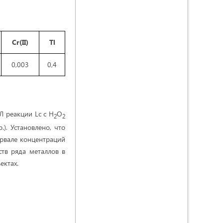
Cr(II)
Tl
0,003
0,4
Л реакции Lc с Н
О
2
2
). Установлено, что
рвале концентраций
тв ряда металлов в
ектах.