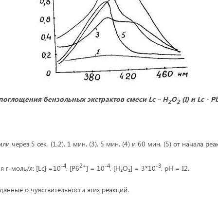
 поглощения бензольных экстрактов смеси Lc – H
О
(I) и Lc - Pb
2
2
 через 5 сек. (1,2), 1 мин. (3), 5 мин. (4) и 60 мин. (5) от начала реа
-4
2+
-4
-3
 г-моль/л: [Lc] =10
, [P6
] = 10
, [Н₂О₂] = 3*10
, pH = I2.
данные о чувствительности этих реакций.