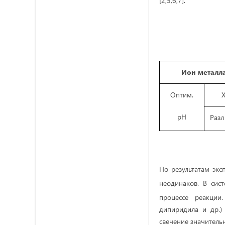
[2,5,6,7].
Ион металл
Оптим.
рН
Разл
По результатам экс
неодинаков. В сист
процессе реакции
дипиридила и др.) 
свечение значительн