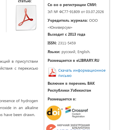
статью:
Св-во о регистрации СМИ:
ЭЛ № ФС77-91809 от 03.07.2026
Учредитель журнала:
ООО
«Юниверсум»
Выходит с 2013 года
ISSN:
2311-5459
Языки:
русский, English.
Размещается в eLIBRARY.RU
акций в присутствии
йствия с перекисью
Скачать информационное
письмо
Включен в перечень ВАК
Республики Узбекистан
Размещается в:
he presence of hydrogen
roxide in an alkaline
ons have been drawn.