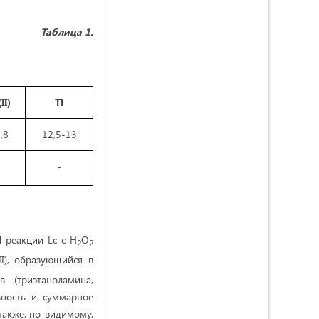
Таблица 1.
II)
Tl
,8
12,5-13
-
-
Л реакции Lc с H
O
2
2
I), образующийся в
 (триэтаноламина,
льность и суммарное
 также, по-видимому,