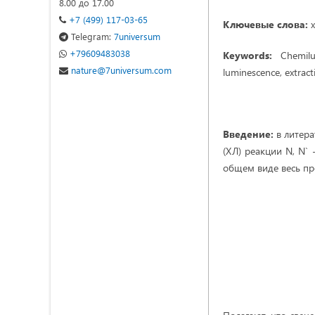
8.00 до 17.00
+7 (499) 117-03-65
Ключевые слова:
х
Telegram:
7universum
+79609483038
Keywords:
Chemilumi
nature@7universum.com
luminescence, extract
Введение:
в литера
(ХЛ) реакции N, N`
общем виде весь пр