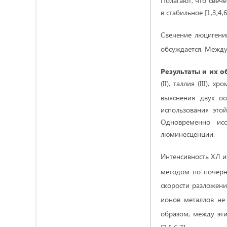
Полагают, что свече
в стабильное [1,3,4,6
Свечение люцигени
обсуждается. Между
Результаты и их 
(II), таллия (III), х
выяснения двух ос
использования это
Одновременно исс
люминесценции.
Интенсивность ХЛ и
методом по почерн
скорости разложен
ионов металлов не
образом, между эт