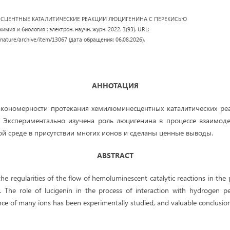
НЕСЦЕНТНЫЕ КАТАЛИТИЧЕСКИЕ РЕАКЦИИ ЛЮЦИГЕНИНА С ПЕРЕКИСЬЮ
мия и биология : электрон. научн. журн. 2022. 3(93). URL:
/nature/archive/item/13067 (дата обращения: 06.08.2026).
АННОТАЦИЯ
акономерности протекания хемилюминесцентных каталитических ре
. Экспериментально изучена роль люцигенина в процессе взаимоде
й среде в присутствии многих ионов и сделаны ценные выводы.
ABSTRACT
e, the regularities of the flow of hemoluminescent catalytic reactions in t
. The role of lucigenin in the process of interaction with hydrogen pe
ce of many ions has been experimentally studied, and valuable conclusi