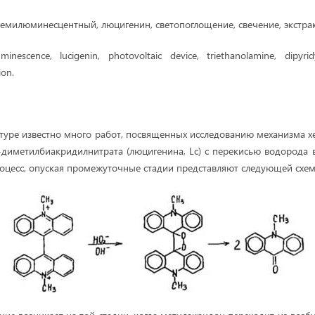
емилюминесцентный, люцигенин, светопоглощение, свечение, экстра
nescence, lucigenin, photovoltaic device, triethanolamine, dipyridy
ion.
туре известно много работ, посвященных исследованию механизма
 -диметилбиакридилнитрата (люцигенина, Lc) с перекисью водорода 
оцесс, опуская промежуточные стадии представляют следующей схемой