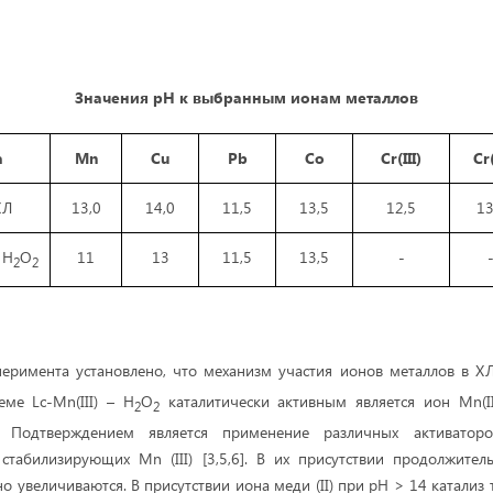
Значения рН к выбранным ионам металлов
а
Mn
Cu
Pb
Co
Cr(III)
Cr(
ХЛ
13,0
14,0
11,5
13,5
12,5
13
 Н
О
11
13
11,5
13,5
-
2
2
перимента установлено, что механизм участия ионов металлов в Х
еме Lc-Mn(III) – H
O
каталитически активным является ион Mn(II
2
2
. Подтверждением является применение различных активаторов
стабилизирующих Mn (III) [3,5,6]. В их присутствии продолжите
о увеличиваются. В присутствии иона меди (II) при рН > 14 катализ