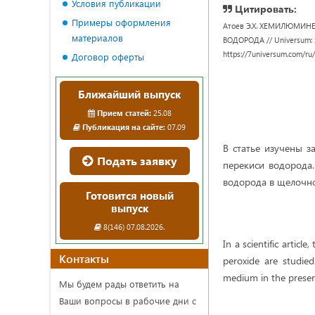
Условия публикации
Цитировать:
Примеры оформления
Атоев Э.Х. ХЕМИЛЮМИ
материалов
ВОДОРОДА // Universum: хи
https://7universum.com/ru
Договор оферты
Ближайший выпуск
Прием статей:
25.08
Публикация на сайте:
07.09
В статье изучены з
Подать заявку
перекиси водорода
водорода в щелочно
Готовится новый
выпуск
8(146) 07.08.2026.
In a scientific articl
Контакты
peroxide are studied
medium in the presen
Мы будем рады ответить на
Ваши вопросы в рабочие дни с