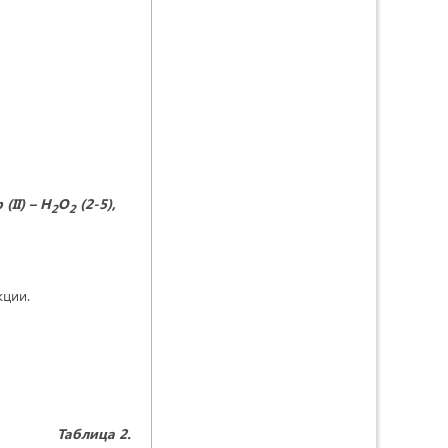
 (II) – H
O
(2-5),
2
2
кции.
Таблица 2.