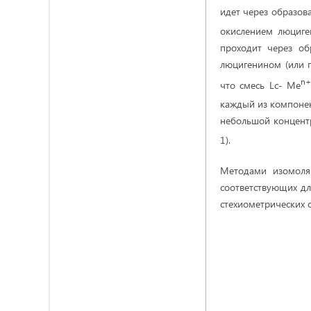
идет через образовани
окислением люциген
проходит через об
люцигенином (или п
n+
что смесь Lс- Me
каждый из компонент
небольшой концент
1).
Методами изомоля
соответствующих дл
стехиометрических 