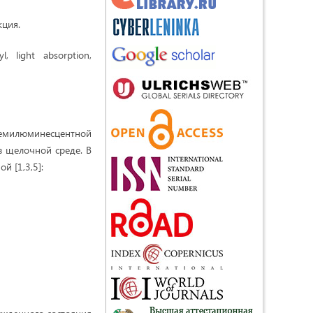
кция.
l, light absorption,
 хемилюминесцентной
в щелочной среде. В
 [1,3,5]: