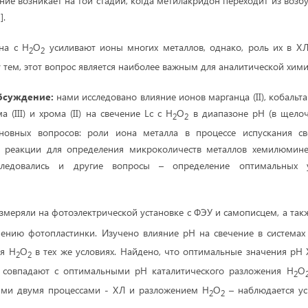
ние возникает на той стадии, когда метилакридон переходит из воз
].
на с H
O
усиливают ионы многих металлов, однако, роль их в ХЛ
2
2
 тем, этот вопрос является наиболее важным для аналитической хими
обсуждение:
нами исследовано влияние ионов марганца (II), кобальта (I
рома (III) и хрома (II) на свечение Lc с Н
О
в диапазоне рН (в щелоч
2
2
новных вопросов: роли иона металла в процессе испускания с
й реакции для определения микроколичеств металлов хемилюмин
ледовались и другие вопросы – определение оптимальных 
змеряли на фотоэлектрической установке с ФЭУ и самописцем, а та
ению фотопластинки. Изучено влияние рН на свечение в системах
ия H
O
в тех же условиях. Найдено, что оптимальные значения рН
2
2
 совпадают с оптимальными рН каталитического разложения H
O
2
ими двумя процессами - ХЛ и разложением H
O
– наблюдается ус
2
2