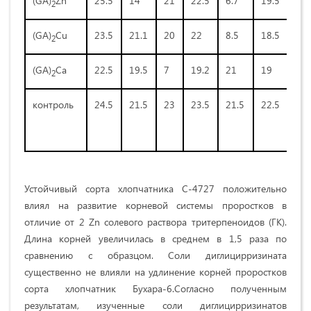
(GA)
Zn
25.5
14
21
22.5
6.7
19.5
16
2
(GA)
Cu
23.5
21.1
20
22
8.5
18.5
19
2
(GA)
Са
22.5
19.5
7
19.2
21
19
18
2
контроль
24.5
21.5
23
23.5
21.5
22.5
21.
Устойчивый сорта хлопчатника С-4727 положительно
влиял на развитие корневой системы проростков в
отличие от 2 Zn солевого раствора тритерпеноидов (ГК).
Длина корней увеличилась в среднем в 1,5 раза по
сравнению с образцом. Соли диглицирризината
существенно не влияли на удлинение корней проростков
сорта хлопчатник Бухара-6.Согласно полученным
результатам, изученные соли диглицирризинатов