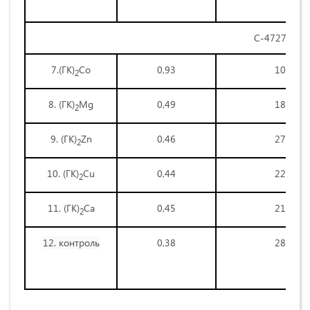
С-4727
7.(ГК)
Со
0,93
100,1
2
8. (ГК)
Mg
0,49
186,2
2
9. (ГК)
Zn
0,46
271,2
2
10. (ГК)
Сu
0,44
222,7
2
11. (ГК)
Сa
0,45
211,1
2
12. контроль
0,38
288,7