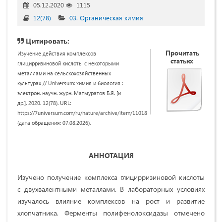
05.12.2020
1115
12(78)
03. Органическая химия
Цитировать:
Прочитать
Изучение действия комплексов
статью:
глицирризиновой кислоты с некоторыми
металлами на сельскохозяйственных
культурах // Universum: химия и биология :
электрон. научн. журн. Матмуратов Б.Я. [и
др.]. 2020. 12(78). URL:
https://7universum.com/ru/nature/archive/item/11018
(дата обращения: 07.08.2026).
АННОТАЦИЯ
Изучено получение комплекса глицирризиновой кислоты
с двухвалентными металлами. В лабораторных условиях
изучалось влияние комплексов на рост и развитие
хлопчатника. Ферменты полифенолоксидазы отмечено