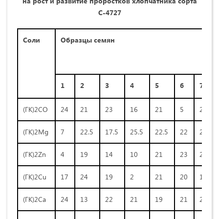
на рост и развитие проростков хлопчатника сорта
С-4727
Соли
Образцы семян
1
2
3
4
5
6
7
(ГК)2СО
24
21
23
16
21
5
22
(ГК)2Mg
7
22.5
17.5
25.5
22.5
22
22
(ГК)2Zn
4
19
14
10
21
23
2
(ГК)2Cu
17
24
19
2
21
20
11
(ГК)2Са
24
13
22
21
19
21
20