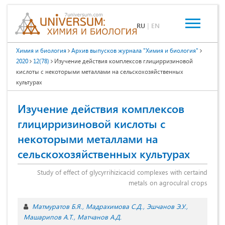
RU
|
EN
Химия и биология
Архив выпусков журнала "Химия и биология"
2020
12(78)
Изучение действия комплексов глицирризиновой
кислоты с некоторыми металлами на сельскохозяйственных
культурах
Изучение действия комплексов
глицирризиновой кислоты с
некоторыми металлами на
сельскохозяйственных культурах
Study of effect of glycyrrihizicacid complexes with certaind
metals on agroculral crops
Матмуратов Б.Я.
Мадрахимова С.Д.
Эшчанов Э.У.
Машарипов А.Т.
Матчанов А.Д.