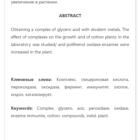
увеличение в растении.
ABSTRACT
Obtaining a complex of glyceric acid with divalent metals. The
effect of complexes on the growth and of cotton plants in the
laboratory was studied/ and polilhenol oxidase enzames were
increased in the plant.
Ключевые слова:
Комплекс, глицериновая кислота,
пероксидаза, оксидаза, фермент, иммунитет, хлопок,
индол, катализирует.
Keywords:
Complex, glyceric, acis, peroxidase, oxidase,
enzeme immunite, cotton, compounds, indol, plant.