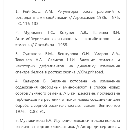
Рейнболд А.М. Регуляторы роста растений с
ретардантными свойствами // Агроксимия 1986. - №5.
- С. 116-133.
Муромцев Г.С., Кокурин А.В., Павлова З.Н.
Антигиббериллиноваяактивность ингибиторов и
этилена // С.хоз.биол - 1985.
Султанова Е.М., Вешкурова О.Н., Умаров А.А.,
Таканаев А.А., Салихов Ш.И. Влияние этилена и
некоторых дефолиантов на динамику изменения
спектра белков в ростках хлопка. //Xim.prir.soed.
Кадыров Б. Влияние которана на изменение
содержания свободных аминокислот в списке новых
сортов льняного семени. // В кн. Действие, последствие
гербицидов на растения и поиск новых соединений для
борьбы с сорной растительностью. Ташкент. Вентилятор
1976. - С.88-91.
Мустакимова Е.Ч. Изучение глюкансинтетазы волосна
различных сортов клопчатника. // Автор. диссертация ..