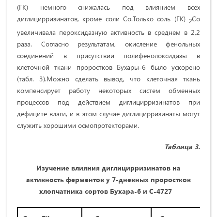
(ГК) немного снижалась под влиянием всех
диглицирризинатов, кроме соли Со.Только соль (ГК)
Co
2
увеличивала пероксидазную активность в среднем в 2,2
раза. Согласно результатам, окисление фенольных
соединений в присутствии полифенолоксидазы в
клеточной ткани проростков Бухары-6 было ускорено
(табл. 3).Можно сделать вывод, что клеточная ткань
компенсирует работу некоторых систем обменных
процессов под действием диглицирризинатов при
дефиците влаги, и в этом случае диглицирризинаты могут
служить хорошими осмопротекторами.
Таблица 3.
Изучение влияния диглицирризинатов на
активность ферментов у 7-дневных проростков
хлопчатника сортов Бухара-6 и С-4727