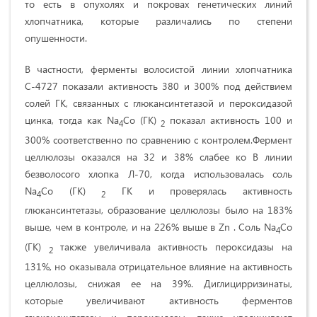
то есть в опухолях и покровах генетических линий
хлопчатника, которые различались по степени
опушенности.
В частности, ферменты волосистой линии хлопчатника
С-4727 показали активность 380 и 300% под действием
солей ГК, связанных с глюкансинтетазой и пероксидазой
цинка, тогда как Na
Co (ГК)
показал активность 100 и
4
2
300% соответственно по сравнению с контролем.Фермент
целлюлозы оказался на 32 и 38% слабее ко В линии
безволосого хлопка Л-70, когда использовалась соль
Na
Co (ГК)
ГК и проверялась активность
4
2
глюкансинтетазы, образование целлюлозы было на 183%
выше, чем в контроле, и на 226% выше в Zn . Соль Na
Co
4
(ГК)
также увеличивала активность пероксидазы на
2
131%, но оказывала отрицательное влияние на активность
целлюлозы, снижая ее на 39%. Диглицирризинаты,
которые увеличивают активность ферментов