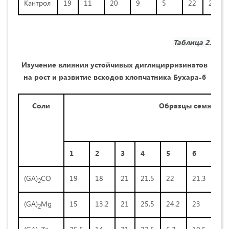
Кантрол
19
11
20
9
5
22
21
Таблица 2.
Изучение влияния устойчивых диглицирризинатов
на рост и развитие всходов хлопчатника Бухара-6
Соли
Образцы семян
1
2
3
4
5
6
7
(GA)
СО
19
18
21
21.5
22
21.3
16
2
(GA)
Mg
15
13.2
21
25.5
24.2
23
21.
2