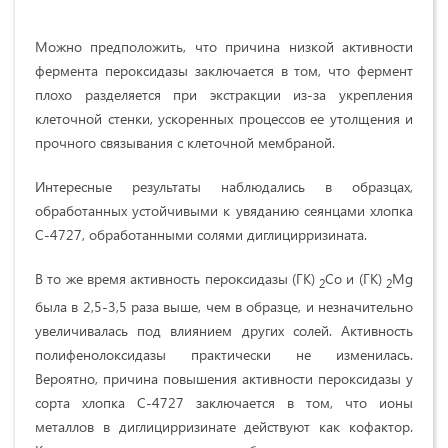
Можно предположить, что причина низкой активности
фермента пероксидазы заключается в том, что фермент
плохо разделяется при экстракции из-за укрепления
клеточной стенки, ускоренных процессов ее утолщения и
прочного связывания с клеточной мембраной.
Интересные результаты наблюдались в образцах,
обработанных устойчивыми к увяданию сеянцами хлопка
С-4727, обработанными солями диглицирризината.
В то же время активность пероксидазы (ГК)
Co и (ГК)
Mg
2
2
была в 2,5-3,5 раза выше, чем в образце, и незначительно
увеличивалась под влиянием других солей. Активность
полифенолоксидазы практически не изменилась.
Вероятно, причина повышения активности пероксидазы у
сорта хлопка С-4727 заключается в том, что ионы
металлов в диглицирризинате действуют как кофактор.