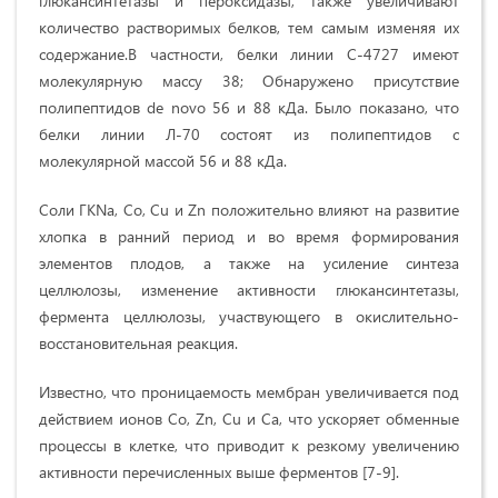
глюкансинтетазы и пероксидазы, также увеличивают
количество растворимых белков, тем самым изменяя их
содержание.В частности, белки линии С-4727 имеют
молекулярную массу 38; Обнаружено присутствие
полипептидов de novo 56 и 88 кДа. Было показано, что
белки линии Л-70 состоят из полипептидов с
молекулярной массой 56 и 88 кДа.
Соли ГКNa, Co, Cu и Zn положительно влияют на развитие
хлопка в ранний период и во время формирования
элементов плодов, а также на усиление синтеза
целлюлозы, изменение активности глюкансинтетазы,
фермента целлюлозы, участвующего в окислительно-
восстановительная реакция.
Известно, что проницаемость мембран увеличивается под
действием ионов Co, Zn, Cu и Ca, что ускоряет обменные
процессы в клетке, что приводит к резкому увеличению
активности перечисленных выше ферментов [7-9].