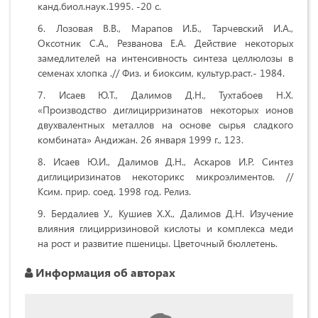
канд.биол.наук.1995. -20 с.
Лозовая В.В., Марапов И.Б., Тарчевский И.А.,
Оксотник С.А., Резванова Е.А. Действие некоторых
замедлителей на интенсивность синтеза целлюлозы в
семенах хлопка .// Физ. и 6иоксим, культур.раст.- 1984.
Исаев Ю.Т., Далимов Д.Н., Тухтабоев Н.Х.
«Производство диглицирризинатов некоторых ионов
двухвалентных металлов на основе сырья сладкого
комбината» Андижан. 26 января 1999 г., 123.
Исаев Ю.И., Далимов Д.Н., Аскаров И.Р. Синтез
диглициризинатов некоторикс микроэлиментов. //
Ксим. прир. соед. 1998 год. Релиз.
Бердалиев У., Кушиев X.X., Далимов Д.Н. Изучение
влияния глицирризиновой кислоты и комплекса меди
на рост и развитие пшеницы. Цветочный бюллетень.
Информация об авторах