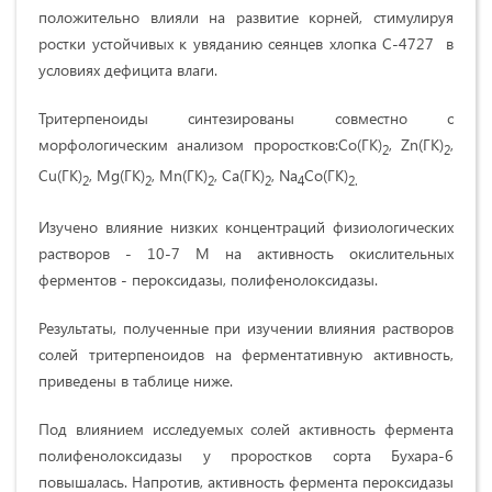
положительно влияли на развитие корней, стимулируя
ростки устойчивых к увяданию сеянцев хлопка С-4727 в
условиях дефицита влаги.
Тритерпеноиды синтезированы совместно с
морфологическим анализом проростков:Cо(ГК)
, Zn(ГК)
,
2
2
Сu(ГК)
, Mg(ГК)
, Mn(ГК)
, Са(ГК)
, Na
Cо(ГК)
2
2
2
2
4
2.
Изучено влияние низких концентраций физиологических
растворов - 10-7 М на активность окислительных
ферментов - пероксидазы, полифенолоксидазы.
Результаты, полученные при изучении влияния растворов
солей тритерпеноидов на ферментативную активность,
приведены в таблице ниже.
Под влиянием исследуемых солей активность фермента
полифенолоксидазы у проростков сорта Бухара-6
повышалась. Напротив, активность фермента пероксидазы