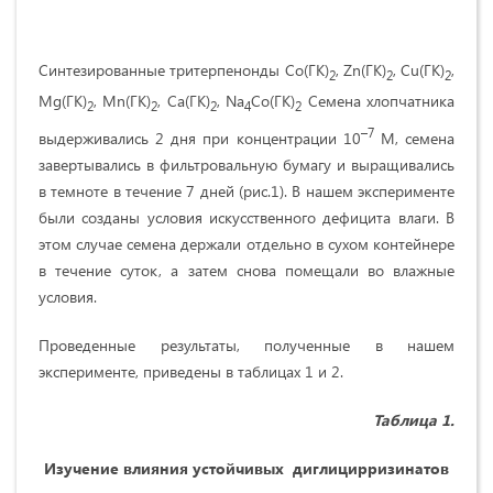
Синтезированные тритерпенонды Cо(ГК)
, Zn(ГК)
, Сu(ГК)
,
2
2
2
Mg(ГК)
, Mn(ГК)
, Са(ГК)
, Na
Cо(ГК)
Семена хлопчатника
2
2
2
4
2
–7
выдерживались 2 дня при концентрации 10
М, семена
завертывались в фильтровальную бумагу и выращивались
в темноте в течение 7 дней (рис.1). В нашем эксперименте
были созданы условия искусственного дефицита влаги. В
этом случае семена держали отдельно в сухом контейнере
в течение суток, а затем снова помещали во влажные
условия.
Проведенные результаты, полученные в нашем
эксперименте, приведены в таблицах 1 и 2.
Таблица 1.
Изучение влияния устойчивых диглицирризинатов