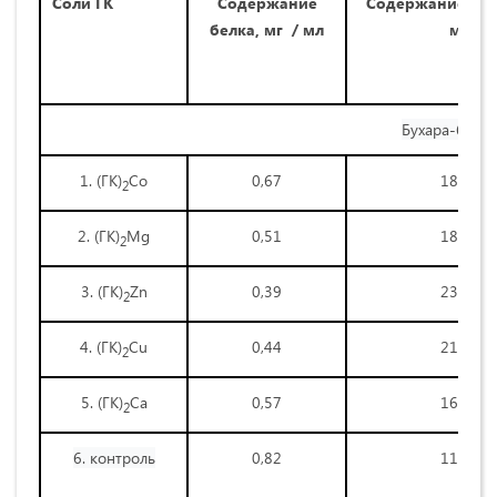
Соли ГК
Содержание
Содержание белк
белка, мг / мл
мл
Бухара-6
1. (ГК)
Со
0,67
184,3
2
2. (ГК)
Mg
0,51
187,1
2
3. (ГК)
Zn
0,39
232,4
2
4. (ГК)
Сu
0,44
215,8
2
5. (ГК)
Сa
0,57
169,5
2
6. контроль
0,82
119,1