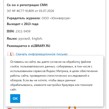
Св-во о регистрации СМИ:
ЭЛ № ФС77-91809 от 03.07.2026
Учредитель журнала:
ООО «Юниверсум»
Выходит с 2013 года
ISSN:
2311-5459
Языки:
русский, English.
Размещается в eLIBRARY.RU
Скачать информационное письмо
Включен в перечень ВАК Республики Узбекистан
Оставаясь на сайте, вы даете согласие на обработку файлов
cookie, пользовательских данных, собираемых, в том числе с
Размещается в:
использованием сервисов Яндекс.Метрика, в целях обеспечения
работы сайта, проведения статистических исследований и
обзоров. Если вы не хотите, чтобы ваши данные
обрабатывались, измените настройки браузера или покиньте
сайт.
OK