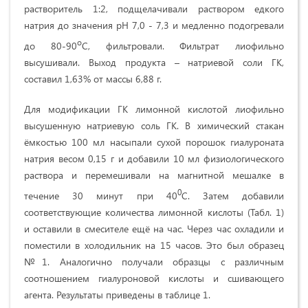
растворитель 1:2, подщелачивали раствором едкого
натрия до значения pH 7,0 - 7,3 и медленно подогревали
o
до 80-90
C, фильтровали. Фильтрат лиофильно
высушивали. Выход продукта – натриевой соли ГК,
составил 1,63% от массы 6,88 г.
Для модификации ГК лимонной кислотой лиофильно
высушенную натриевую соль ГК. В химический стакан
ёмкостью 100 мл насыпали сухой порошок гиалуроната
натрия весом 0,15 г и добавили 10 мл физиологического
раствора и перемешивали на магнитной мешалке в
0
течение 30 минут при 40
С. Затем добавили
соответствующие количества лимонной кислоты (Табл. 1)
и оставили в смесителе ещё на час. Через час охладили и
поместили в холодильник на 15 часов. Это был образец
№1. Аналогично получали образцы с различным
соотношением гиалуроновой кислоты и сшивающего
агента. Результаты приведены в таблице 1.