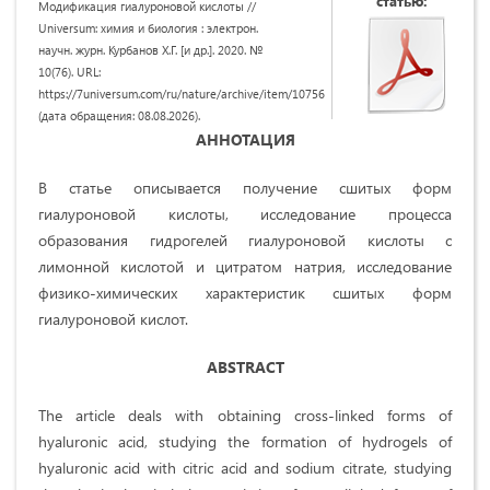
статью:
Модификация гиалуроновой кислоты //
Universum: химия и биология : электрон.
научн. журн. Курбанов Х.Г. [и др.]. 2020. №
10(76). URL:
https://7universum.com/ru/nature/archive/item/10756
(дата обращения: 08.08.2026).
АННОТАЦИЯ
В статье описывается получение сшитых форм
гиалуроновой кислоты, исследование процесса
образования гидрогелей гиалуроновой кислоты с
лимонной кислотой и цитратом натрия, исследование
физико-химических характеристик сшитых форм
гиалуроновой кислот.
ABSTRACT
The article deals with obtaining cross-linked forms of
hyaluronic acid, studying the formation of hydrogels of
hyaluronic acid with citric acid and sodium citrate, studying