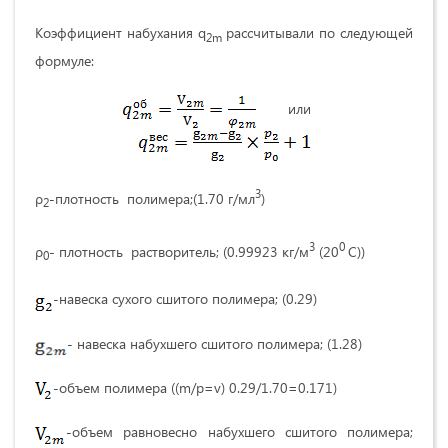
Коэффициент набухания q
рассчитывали по следующей
2m
формуле:
или
3
ρ
-плотность полимера;(1.70 г/мл
)
2
3
0
ρ
- плотность растворитель; (0.99923 кг/м
(20
С))
0
-навеска сухого сшитого полимера; (0.29)
- навеска набухшего сшитого полимера; (1.28)
-объем полимера ((m/p=v) 0.29/1.70=0.171)
-объем равновесно набухшего сшитого полимера;