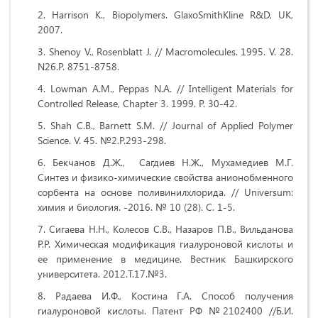
Harrison K., Biopolymers. GlaxoSmithKline R&D, UK,
2007.
Shenoy V., Rosenblatt J. // Macromolecules. 1995. V. 28.
N26.P. 8751-8758.
Lowman A.M., Peppas N.A. // Intelligent Materials for
Controlled Release, Chapter 3. 1999. P. 30-42.
Shah C.B., Barnett S.M. // Journal of Applied Polymer
Science. V. 45. №2.P.293-298.
Бекчанов Д.Ж., Сагдиев Н.Ж., Мухамедиев М.Г.
Синтез и физико-химические свойства анионобменного
сорбента на основе поливинилхлорида. // Universum:
химия и биология. -2016. № 10 (28). С. 1-5.
Cигаева Н.Н., Колесов С.В., Назаров П.В., Вильданова
Р.Р. Химическая модификация гиалуроновой кислоты и
ее применение в медицине. Вестник Башкирского
университета. 2012.Т.17.№3.
Радаева И.Ф., Костина Г.А. Способ получения
гиалуроновой кислоты. Патент РФ №2102400 //Б.И.