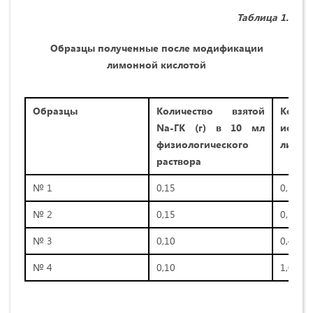
Таблица 1.
Образцы полученные после модификации
лимонной кислотой
Образцы
Количество взятой
Колич
Na-ГК (г) в 10 мл
испол
физиологического
лимонн
раствора
№ 1
0,15
0,15
№ 2
0,15
0,30
№ 3
0,10
0,40
№ 4
0,10
1,00