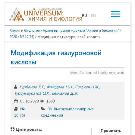
RU
|
EN
Химия и биология
Архив выпусков журнала "Химия и биология"
2020
№ 10(76)
Модификация гиалуроновой кислоты
Модификация гиалуроновой
кислоты
Modification of hyaluronic acid
Курбанов Х.Г.
Ахмедова Н.Н.
Сагдиев Н.Ж.
Турсунмуратов О.Х.
Бекчанов Д.Ж.
05.10.2020
1660
№
06. Высокомолекулярные
10(76)
соединения
Цитировать:
Прочитать