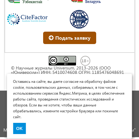
Подать заявку
© Научные журналы Universum, 2013-2026 (ООО
«Юниверсум») ИНН: 5410074608 ОГРН: 1185476048691
Это произведение доступно по
лицензии Creative
Commons « Attribution» («Атрибуция») 4.0
Оставаясь на сайте, вы даете согласие на обработку файлов
Непортированная
.
cookie, пользовательских данных, собираемых, в том числе с
использованием сервисов Яндекс.Метрика, в целях обеспечения
Политика обработки персональных данных
работы сайта, проведения статистических исследований и
обзоров. Если вы не хотите, чтобы ваши данные
Договор оферты
обрабатывались, измените настройки браузера или покиньте
Опубликовать научную статью
сайт.
Сайт научных статей и публикаций
OK
Международный научно-исследовательский журнал "Юниверсум"