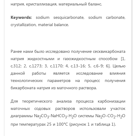
натрия, кристаллизация, материальный баланс.
Keywords:
sodium sesquicarbonate, sodium carbonate,
crystallization, material balance.
Ранее нами было исследовано получение сесквикарбоната
натрия жидкостными и газожидкостным способом [1,
с.312; 2, с.1273; 3, с.1170; 4, с.13-16; 5, с.6-9; 6]. Целью
данной работы является исследование влияния
технологических параметров на процесс получения
бикарбоната натрия из маточного раствора.
Для теоретического анализа процесса карбонизации
маточных содовых растворов использовали участок
диаграммы Na
CO
-NaHCO
-H
O системы Na
O-CO
-H
O
2
3
3
2
2
2
2
при температурах 25 и 100°С (рисунок 1 и таблица 1).