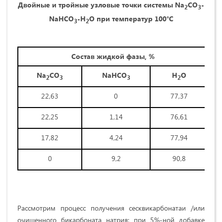
Двойные и тройные узловые точки системы
Na
CO
-
2
3
NaHCO
-
H
O
при температур 100°С
3
2
Состав жидкой фазы, %
Na
CO
NaHCO
H
O
2
3
3
2
22,63
0
77,37
22,25
1,14
76,61
17,82
4,24
77,94
0
9,2
90,8
Рассмотрим процесс получения сесквикарбонатаи /или
очишенного бикарбоната натрия: при 5%-ной добавке