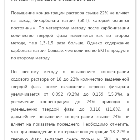
Повышение концентрации раствора свыше 22% не влияет
на выход бикарбоната натрия (БКН), который остается
постоянным. По четвертому методу после карбонизации
количество твердой фазы изменяется как во втором
методе, т.е.в 1,3-1,5 раза больше. Однако содержание
карбоната натрия больше, чем количество БКН в продукте
по второму методу.
По шестому методу с повышением концентрации
содового раствора от 18 до 22% количество выделенной
твердой фазы после охлаждения первого фильтрата
увеличивается от 0,092 (9,2%) до 0,159 (15,9%), а
увеличение концентрации до 24% приводит к
уменьшению твердой фазы до 0,118 (11,8%), и
дальнейшее повышение концентрации свыше 24% не
влияет на показатель последнего. Необходимо отметить,
что при охлаждении в интервале концентрации 18-22% в
твердую фазу выпадает смесь троны и БКН, а при