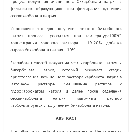
процесс получения очищенного бикарбоната натрия и
фильтратов, образующихся при фильтрации суспензии
сесквикарбоната натрия.
Установлено что для получения чистого бикарбоната
натрия процесс проводится при температуре100ºС,
концентрация содового раствора - 19-20%, добавка
сырого бикарбоната натрия - 10%.
Разработан способ получения сесквикарбоната натрия и
бикарбоната натрия, который включает стадии
приготовления насыщенного раствора карбоната натрия в
маточном растворе, смешивание раствора с
гидрокарбонатом натрия и далее после отделения
сесквикарбоната натрия маточный раствор
карбонизируется с получением бикарбоната натрия.
ABSTRACT
The influence of technological parameters on the process of