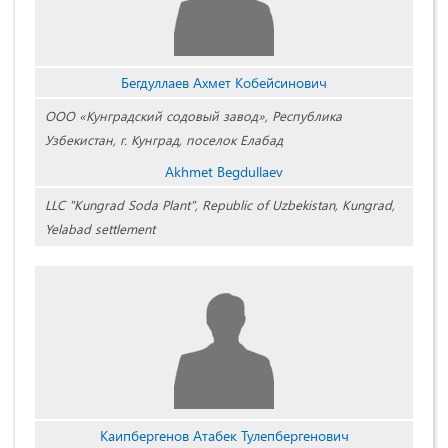
Бегдуллаев Ахмет Кобейсинович
ООО «Кунградский содовый завод», Республика
Узбекистан, г. Кунград
, поселок Елабад
Akhmet Begdullaev
LLC "Kungrad Soda Plant", Republic of Uzbekistan, Kungrad,
Yelabad settlement
Каипбергенов Атабек Тулепбергенович