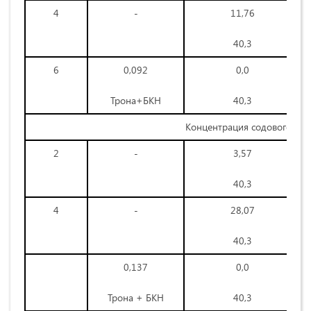
4
-
11,76
40,3
6
0,092
0,0
Трона+БКН
40,3
Концентрация содового ра
2
-
3,57
40,3
4
-
28,07
40,3
0,137
0,0
Трона + БКН
40,3