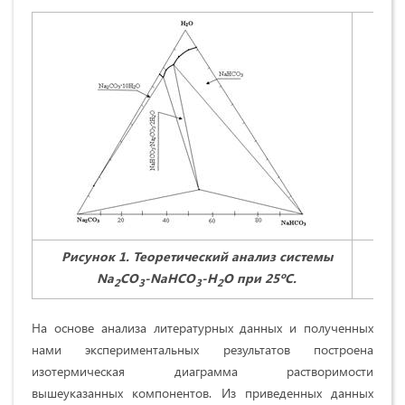
Рисунок 1.
Теоретический анализ системы
Рис
Na
CO
-
NaHCO
-
H
O
при 25ºС.
2
3
3
2
На основе анализа литературных данных и полученных
нами экспериментальных результатов построена
изотермическая диаграмма растворимости
вышеуказанных компонентов. Из приведенных данных