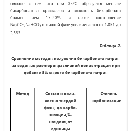
связано с тем, что при 35ºС образуется меньше
бикарбонатных кристаллов и влажность бикарбоната
больше чем 17-20%, и также соотношение
Na
CO
:NaHCO
в жидкой фазе увеличивается от 1,851 до
2
3
3
2,583.
Таблица 2.
Сравнение методов получения бикарбоната натрия
из содовых растворовразличной концентрации при
добавке 5% сырого бикарбоната натрия
Метод
Состав и коли-
Степень
чество твердой
карбонизации,%
фазы, до карбо-
низации,%-
наядоля,от
единицы