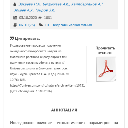
Эркаева Н.А.
Бегдуллаев А.К.
Каипбергенов А.Т.
Эркаев А.У.
Тоиров З.К.
05.10.2020
1031
№ 10(76)
01. Неорганическая химия
Цитировать:
Исследование процесса получения
Прочитать
очищенного бикарбоната натрия из
статью:
маточного раствора образующихся при
получении сесквикарбоната натрия //
Universum: химия и биология : электрон.
научн. журн. Эркаева Н.А. [и др.]. 2020. №
10(76). URL:
https://7universum.com/ru/nature/archive/item/10751
(дата обращения: 10.08.2026).
АННОТАЦИЯ
Исследовано влияние технологических параметров на