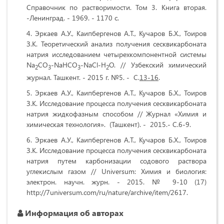
Справочник по растворимости. Том 3. Книга вторая.
-Ленинград. - 1969. - 1170 с.
Эркаев А.У., Каипбергенов А.Т., Кучаров Б.Х., Тоиров
З.К. Теоретический анализ получения сесквикарбоната
натрия исследованием четырехкомпонентной системы
Na
CO
-
NaHCO
-
NaCl
-
H
O
. // Узбекский химический
2
3
3
2
журнал.
Ташкент. - 2015 г. №5. - С.
13-16
.
Эркаев А.У., Каипбергенов А.Т., Кучаров Б.Х., Тоиров
З.К. Исследование процесса получения сесквикарбоната
натрия жидкофазным способом
//
Журнал «Химия и
химическая технология». (Ташкент). - 2015.- С.6-9.
Эркаев А.У., Каипбергенов А.Т., Кучаров Б.Х., Тоиров
З.К. Исследование процесса получения сесквикарбоната
натрия путем карбонизации содового раствора
углекислым газом
//
Universum: Химия и биология:
электрон. научн. журн. - 2015. № 9-10 (17)
http://7universum.com/ru/nature/archive/item/2617.
Информация об авторах