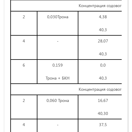
Концентрация содового ра
2
0,030Трона
4,38
40,3
4
-
28,07
40,3
6
0,159
0,0
Трона + БКН
40,3
Концентрация содового ра
2
0,060 Трона
16,67
40,30
4
-
37,5