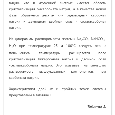
видно, что в изученной системе имеется область
кристаллизации бикарбоната натрия, а в качестве новой
фазы образуется десяти- или одноводный карбонат
натрия и двуводная двойная соль - сесквикарбонат
натрия.
Из диаграммы растворимости системы Na
CO
-NaHCO
-
2
3
3
H
O при температурах 25 и 100°С следует, что, с
2
повышением температуры расширяется поле
кристаллизации бикарбоната натрия и двойной соли
-сесквикарбоната натрия. Это указывает на меньшую
растворимость вышеуказанных компонентов, чем
карбоната натрия.
Характеристики двойных и тройных точек системы
представлены в таблице 1.
Таблица 1.