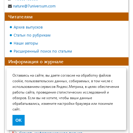
nature@7universum.com
Читателям
Архив выпусков
Статьи по рубрикам
Наши авторы
Расширенный поиск по статьям
Информация о журнале
Св-во о регистрации СМИ:
Оставаясь на сайте, вы даете согласие на обработку файлов
ЭЛ № ФС77-91809 от 03.07.2026
cookie, пользовательских данных, собираемых, в том числе с
использованием сервисов Яндекс.Метрика, в целях обеспечения
Учредитель журнала:
ООО «Юниверсум»
работы сайта, проведения статистических исследований и
Выходит с 2013 года
обзоров. Если вы не хотите, чтобы ваши данные
обрабатывались, измените настройки браузера или покиньте
ISSN:
2311-5459
сайт.
Языки:
русский, English.
OK
Размещается в eLIBRARY.RU
Скачать информационное письмо