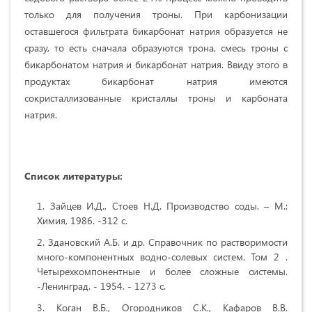
только для получения троны. При карбонизации
оставшегося фильтрата бикарбонат натрия образуется не
сразу, то есть сначала образуются трона, смесь троны с
бикарбонатом натрия и бикарбонат натрия. Ввиду этого в
продуктах бикарбонат натрия имеются
сокристаллизованные кристаллы троны и карбоната
натрия.
Список литературы:
Зайцев И.Д., Стоев Н.Д. Производство соды. – М.:
Химия, 1986. -312 с.
Здановский А.Б. и др. Справочник по растворимости
много-компонентных водно-солевых систем. Том 2 .
Четырехкомпонентные и более сложные системы.
-Ленинград. - 1954. - 1273 с.
Коган В.Б., Огородников С.К., Кафаров В.В.