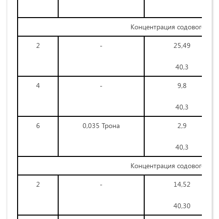
Концентрация содового ра
2
-
25,49
40,3
4
-
9,8
40,3
6
0,035 Трона
2,9
40,3
Концентрация содового ра
2
-
14,52
40,30