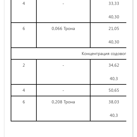
4
-
33,33
40,30
6
0,066 Трона
21,05
40,30
Концентрация содового ра
2
-
34,62
40,3
4
-
50,65
6
0,208 Трона
38,03
40,3