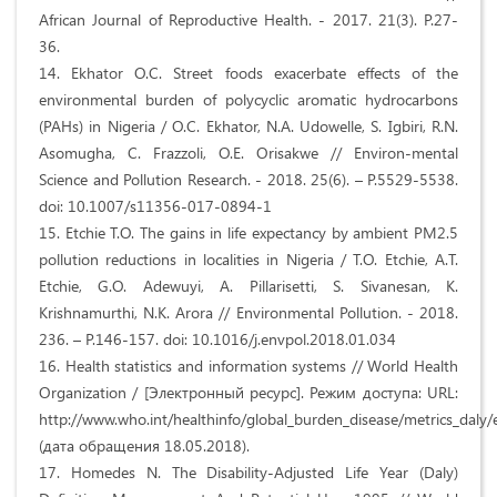
African Journal of Reproductive Health. - 2017. 21(3). P.27-
36.
14. Ekhator O.C. Street foods exacerbate effects of the
environmental burden of polycyclic aromatic hydrocarbons
(PAHs) in Nigeria / O.C. Ekhator, N.A. Udowelle, S. Igbiri, R.N.
Asomugha, C. Frazzoli, O.E. Orisakwe // Environ-mental
Science and Pollution Research. - 2018. 25(6). – P.5529-5538.
doi: 10.1007/s11356-017-0894-1
15. Etchie T.O. The gains in life expectancy by ambient PM2.5
pollution reductions in localities in Nigeria / T.O. Etchie, A.T.
Etchie, G.O. Adewuyi, A. Pillarisetti, S. Sivanesan, K.
Krishnamurthi, N.K. Arora // Environmental Pollution. - 2018.
236. – P.146-157. doi: 10.1016/j.envpol.2018.01.034
16. Health statistics and information systems // World Health
Organization / [Электронный ресурс]. Режим доступа: URL:
http://www.who.int/healthinfo/global_burden_disease/metrics_daly/
(дата обращения 18.05.2018).
17. Homedes N. The Disability-Adjusted Life Year (Daly)