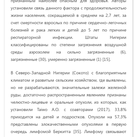
признанным наиболее опасным для здоровья. Авторы
установили связь данного фактора с продолжительностью
жизни населения, сокращаемой в среднем на 2,7 лет, за
счет смертности взрослых по причине сердечно-легочных
болезней и рака легких и детей до 5 лет по причине
респираторной инфекции. Штаты Нигерии
классифицированы по степени загрязнения воздушной
среды аэрозолем на сильно загрязненные (6),
загрязненные (30), умеренно загрязненные (1) [15].
В Северо-Западной Нигерии (Сокото) с благоприятным
климатом и развитым сельским хозяйством, где выявлены,
но не разрабатываются, значительные залежи железной
руды, достаточно распространенным явлением признаны
челюстно-лицевые и оральные опухоли, из которых, как
установили Taiwo A.O. с соавторами (2017), 33,8%
приходится на детей и подростков. Опухоли на 57,3%
представлены злокачественными опухолями в первую
очередь лимфомой Беркитта [35]. Лимфому связывают