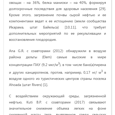
овощах - на 36%, белка маниоки – на 40%, формируя
долгосрочные последствия для здоровья населения [29].
Кроме этого, загрязнение почвы сырой нефтью и ее
компонентами ведет к ее истощению (земли сообщества
Икарама, штат Байельса) [10,11], что требует
дополнительных мероприятий по ее рекультивации и
восстановления плодородия.
Ana G.R. с соавторами (2012) обнаружили в воздухе
района дельты (Elem) самые высокие в мире
3
концентрации ПАУ (9,2 мкг/м
), в том числе банз(а)пирена
3
и других канцерогенов, против, например, 0,17 нг/ м
в
воздухе одного из туристических центров страны поселка
Ahoada (штат Rivers) [1].
С воздействием окружающей среды, загрязненной
нефтью, Kuti B.P. с соавторами (2017) связывают
значительное снижение объема легких на фоне
сниженной массы тела, выявленное среди сельских