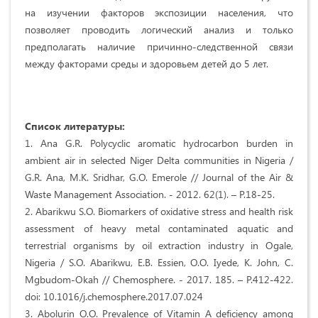
на изучении факторов экспозиции населения, что
позволяет проводить логический анализ и только
предполагать наличие причинно-следственной связи
между факторами среды и здоровьем детей до 5 лет.
Список литературы:
1. Ana G.R. Polycyclic aromatic hydrocarbon burden in
ambient air in selected Niger Delta communities in Nigeria /
G.R. Ana, M.K. Sridhar, G.O. Emerole // Journal of the Air &
Waste Management Association. - 2012. 62(1). – P.18-25.
2. Abarikwu S.O. Biomarkers of oxidative stress and health risk
assessment of heavy metal contaminated aquatic and
terrestrial organisms by oil extraction industry in Ogale,
Nigeria / S.O. Abarikwu, E.B. Essien, O.O. Iyede, K. John, C.
Mgbudom-Okah // Chemosphere. - 2017. 185. – P.412-422.
doi: 10.1016/j.chemosphere.2017.07.024
3. Abolurin O.O. Prevalence of Vitamin A deficiency among