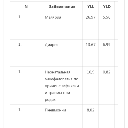
N
Заболевание
YLL
YLD
DALY
Малярия
26,97
5,56
26,18
Диарея
13,67
6,99
13,44
Неонатальная
10,9
0,82
10,73
энцефалопатия по
причине асфиксии
и травмы при
родах
Пневмонии
8,02
7,80