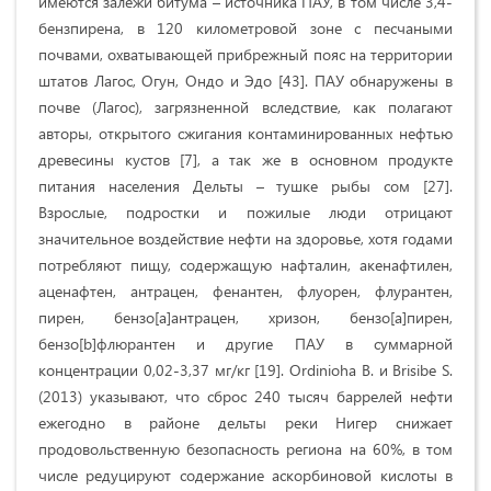
имеются залежи битума – источника ПАУ, в том числе 3,4-
бензпирена, в 120 километровой зоне с песчаными
почвами, охватывающей прибрежный пояс на территории
штатов Лагос, Огун, Ондо и Эдо [43]. ПАУ обнаружены в
почве (Лагос), загрязненной вследствие, как полагают
авторы, открытого сжигания контаминированных нефтью
древесины кустов [7], а так же в основном продукте
питания населения Дельты – тушке рыбы сом [27].
Взрослые, подростки и пожилые люди отрицают
значительное воздействие нефти на здоровье, хотя годами
потребляют пищу, содержащую нафталин, акенафтилен,
аценафтен, антрацен, фенантен, флуорен, флурантен,
пирен, бензо[a]антрацен, хризон, бензо[a]пирен,
бензо[b]флюрантен и другие ПАУ в суммарной
концентрации 0,02-3,37 мг/кг [19]. Ordinioha B. и Brisibe S.
(2013) указывают, что сброс 240 тысяч баррелей нефти
ежегодно в районе дельты реки Нигер снижает
продовольственную безопасность региона на 60%, в том
числе редуцируют содержание аскорбиновой кислоты в