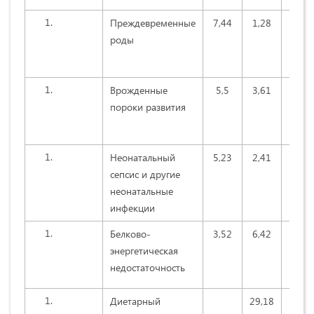
Преждевременные
7,44
1,28
7,35
роды
Врожденные
5,5
3,61
7,47
пороки развития
Неонатальный
5,23
2,41
5,21
сепсис и другие
неонатальные
инфекции
Белково-
3,52
6,42
3,58
энергетическая
недостаточность
Диетарный
29,18
0,82