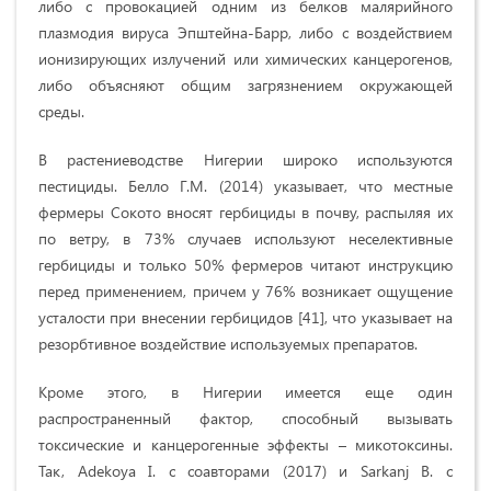
либо с провокацией одним из белков малярийного
плазмодия вируса Эпштейна-Барр, либо с воздействием
ионизирующих излучений или химических канцерогенов,
либо объясняют общим загрязнением окружающей
среды.
В растениеводстве Нигерии широко используются
пестициды. Белло Г.М. (2014) указывает, что местные
фермеры Сокото вносят гербициды в почву, распыляя их
по ветру, в 73% случаев используют неселективные
гербициды и только 50% фермеров читают инструкцию
перед применением, причем у 76% возникает ощущение
усталости при внесении гербицидов [41], что указывает на
резорбтивное воздействие используемых препаратов.
Кроме этого, в Нигерии имеется еще один
распространенный фактор, способный вызывать
токсические и канцерогенные эффекты – микотоксины.
Так, Adekoya I. c соавторами (2017) и Sarkanj B. с