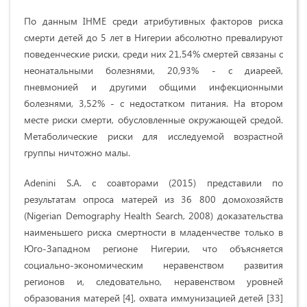
По данным IHME среди атрибутивных факторов риска
смерти детей до 5 лет в Нигерии абсолютно превалируют
поведенческие риски, среди них 21,54% смертей связаны с
неонатальными болезнями, 20,93% - с диареей,
пневмонией и другими общими инфекционными
болезнями, 3,52% - с недостатком питания. На втором
месте риски смерти, обусловленные окружающей средой.
Метаболические риски для исследуемой возрастной
группы ничтожно малы.
Adenini S.A. c соавторами (2015) представили по
результатам опроса матерей из 36 800 домохозяйств
(Nigerian Demography Health Search, 2008) доказательства
наименьшего риска смертности в младенчестве только в
Юго-Западном регионе Нигерии, что объясняется
социально-экономическим неравенством развития
регионов и, следовательно, неравенством уровней
образования матерей [4], охвата иммунизацией детей [33]