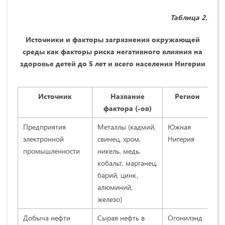
Таблица 2.
Источники и факторы загрязнения окружающей
среды как факторы риска негативного влияния на
здоровье детей до 5 лет и всего населения Нигерии
Источник
Название
Регион
фактора (-ов)
п
Предприятия
Металлы (кадмий,
Южная
Iw
электронной
свинец, хром,
Нигерия
C.
промышленности
никель, медь,
со
кобальт, марганец,
Iw
барий, цинк,
C.
алюминий,
Ma
железо)
B.
Добыча нефти
Сырая нефть в
Огонилэнд
Pe