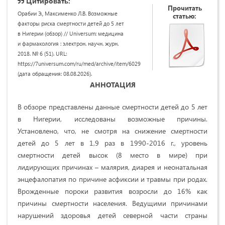
Цитировать:
Прочитать
Орабии Э., Максименко Л.В. Возможные
статью:
факторы риска смертности детей до 5 лет
в Нигерии (обзор) // Universum: медицина
и фармакология : электрон. научн. журн.
2018. № 6 (51). URL:
https://7universum.com/ru/med/archive/item/6029
(дата обращения: 08.08.2026).
АННОТАЦИЯ
В обзоре представлены данные смертности детей до 5 лет
в Нигерии, исследованы возможные причины.
Установлено, что, не смотря на снижение смертности
детей до 5 лет в 1,9 раз в 1990-2016 г., уровень
смертности детей высок (8 место в мире) при
лидирующих причинах – малярия, диарея и неонатальная
энцефалопатия по причине асфиксии и травмы при родах.
Врожденные пороки развития возросли до 16% как
причины смертности населения. Ведущими причинами
нарушений здоровья детей северной части страны