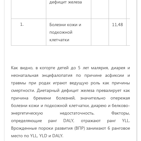
дефицит железа
Болезни кожи и
11,48
0,38
подкожной
клетчатки
Как видно, в когорте детей до 5 лет малярия, диарея и
неонатальная энцефалопатия по причине асфиксии и
травмы при родах играют ведущую роль как причины
смертности. Диетарный дефицит железа превалирует как
причина бремени болезней, значительно опережая
болезни кожи и подкожной клетчатки, диарею и белково-
энергетическую недостаточность. Факторы,
определяющие ранг DALY, отражают ранг YLL.
Врожденные пороки развития (ВПР) занимают 6 ранговое
место по YLL, YLD и DALY.