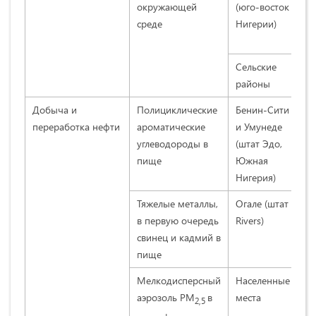
окружающей
(юго-восток
Ee
среде
Нигерии)
Nk
(2
Сельские
Kut
районы
со
Добыча и
Полициклические
Бенин-Сити
Ek
переработка нефти
ароматические
и Умунеде
со
углеводороды в
(штат Эдо,
пище
Южная
Нигерия)
Тяжелые металлы,
Огале (штат
Ab
в первую очередь
Rivers)
с 
свинец и кадмий в
(2
пище
Мелкодисперсный
Населенные
Et
аэрозоль РМ
в
места
со
2,5