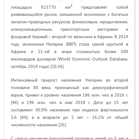
2
площадью 923770 км
представляет собой
развивающийся рынок смешанной экономики с богатым
запасом природных ресурсов, финансовым, юридическим,
коммуникационным, транспортным секторами и
фондовой биржей – второй по величине в Африке. В 2014
году экономика Нигерии (ВВП) стала самой крупной в
Африке и 21-ой в мире стоимостью более 500
миллиардов долларов (World Economic Outlook Database,
октябрь 2014 года) [20,36].
Интенсивный прирост населения Нигерии во второй
половине XX века, признанный как демографический
взрыв, привел к уровню населения 186 млн. чел. в 2016 г.
[46] и 196 млн. чел. в мае 2018 г. Дети до 15 лет
составляют 40,9% населения при индексе фертильности
5,6 [44], а в возрасте до 5 лет – 16,1% от общей
численности населения [26].
С целью изучения показателей здоровья детей до 5 лет в