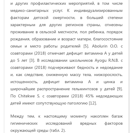
и других профилактических мероприятий, в том числе
медико-санитарных услуг. К индивидуализированным
факторам детской смертности, в большей степени
характерным для других регионов страны, отнесены
проживание в сельской местности, пол ребенка, порядок
рождения, образование и возраст матери, благосостояние
семьи и место работы родителей [5]. Abolurin O.O. с
соавторами (2018) отмечает дефицит витамина А у детей
до 5 лет [3]. В исследовании школьников Ayogu R.N.B. с
соавторами (2018) подчеркивают бедность и недоедание
и, как следствие, сниженную массу тела, низкорослость,
истощенность, дефицит витамина А и цинка и
широчайшее распространение гельминтозов у детей [9].
По Chitekwe S. с соавторами (2018) 45% недоедающих
детей имеют сопутствующую патологию [12].
Между тем, к настоящему моменту накоплен багаж
гигиенических исследований вредных факторов
окружающей среды (табл. 2).