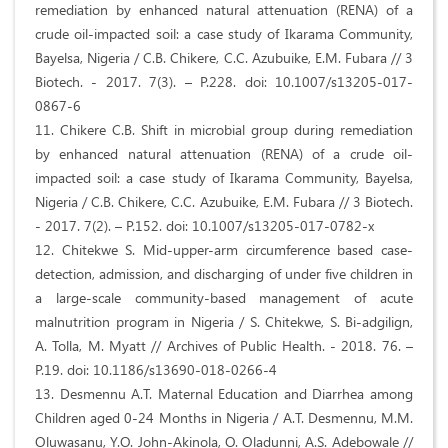
remediation by enhanced natural attenuation (RENA) of a
crude oil-impacted soil: a case study of Ikarama Community,
Bayelsa, Nigeria / C.B. Chikere, C.C. Azubuike, E.M. Fubara // 3
Biotech. - 2017. 7(3). – P.228. doi: 10.1007/s13205-017-
0867-6
11. Chikere C.B. Shift in microbial group during remediation
by enhanced natural attenuation (RENA) of a crude oil-
impacted soil: a case study of Ikarama Community, Bayelsa,
Nigeria / C.B. Chikere, C.C. Azubuike, E.M. Fubara // 3 Biotech.
- 2017. 7(2). – P.152. doi: 10.1007/s13205-017-0782-x
12. Chitekwe S. Mid-upper-arm circumference based case-
detection, admission, and discharging of under five children in
a large-scale community-based management of acute
malnutrition program in Nigeria / S. Chitekwe, S. Bi-adgilign,
A. Tolla, M. Myatt // Archives of Public Health. - 2018. 76. –
P.19. doi: 10.1186/s13690-018-0266-4
13. Desmennu A.T. Maternal Education and Diarrhea among
Children aged 0-24 Months in Nigeria / A.T. Desmennu, M.M.
Oluwasanu, Y.O. John-Akinola, O. Oladunni, A.S. Adebowale //