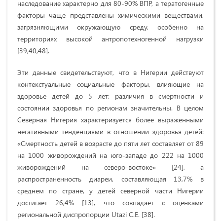
наследование характерно для 80-90% ВПР, а тератогенные
факторы чаще представлены химическими веществами,
загрязняющими окружающую среду, особенно на
территориях высокой антропотехногенной нагрузки
[39,40,48].
Эти данные свидетельствуют, что в Нигерии действуют
контекстуальные социальные факторы, влияющие на
здоровье детей до 5 лет: различия в смертности и
состоянии здоровья по регионам значительны. В целом
Северная Нигерия характеризуется более выраженными
негативными тенденциями в отношении здоровья детей:
«Смертность детей в возрасте до пяти лет составляет от 89
на 1000 живорождений на юго-западе до 222 на 1000
живорождений на северо-востоке» [24], а
распространенность диареи, составляющая 13,7% в
среднем по стране, у детей северной части Нигерии
достигает 26,4% [13], что совпадает с оценками
региональной диспропорции Utazi C.E. [38].