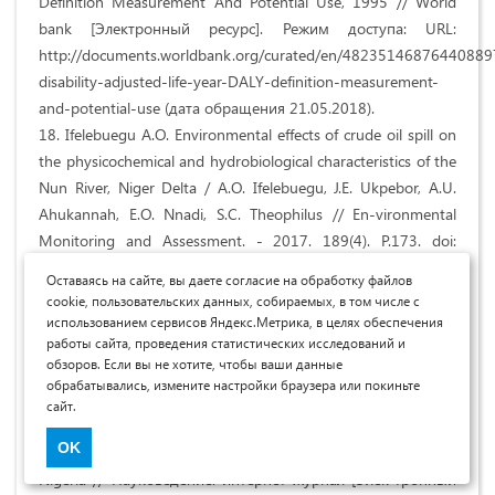
Definition Measurement And Potential Use, 1995 // World
bank [Электронный ресурс]. Режим доступа: URL:
http://documents.worldbank.org/curated/en/48235146876440889
disability-adjusted-life-year-DALY-definition-measurement-
and-potential-use (дата обращения 21.05.2018).
18. Ifelebuegu A.O. Environmental effects of crude oil spill on
the physicochemical and hydrobiological characteristics of the
Nun River, Niger Delta / A.O. Ifelebuegu, J.E. Ukpebor, A.U.
Ahukannah, E.O. Nnadi, S.C. Theophilus // En-vironmental
Monitoring and Assessment. - 2017. 189(4). P.173. doi:
10.1007/s10661-017-5882-x
Оставаясь на сайте, вы даете согласие на обработку файлов
19. Igbiri S. Polycyclic Aromatic Hydrocarbons In Edible
cookie, пользовательских данных, собираемых, в том числе с
Mushrooms from Niger Delta, Nigeria: Carcinogenic and Non-
использованием сервисов Яндекс.Метрика, в целях обеспечения
работы сайта, проведения статистических исследований и
Carcinogenic Health Risk Assessment / S. Igbiri, N.A.
обзоров. Если вы не хотите, чтобы ваши данные
Udowelle, O.C. Ekhator, R.N. Asomugha, Z.N. Igweze, O.E.
обрабатывались, измените настройки браузера или покиньте
Orisakwe // Asian Pacific Journal of Cancer Prevention. -
сайт.
2017. 18(2). P.437-447.
OK
20. Imaenyin N.I. The ways to improve investment climate in
Nigeria // Науковедение: интернет-журнал [Элек-тронный