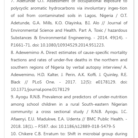
7. Adetunde O.T. Assessment of occupational exposure to
polycyclic aromatic hydrocarbons via involuntary inges-tion
of soil from contaminated soils in Lagos, Nigeria / O.T.
Adetunde, G.A. Mills, K.O. Olayinka, B.I. Alo // Journal of
Environmental Science and Health. Part A, Toxic / hazardous
Substances & Environmental Engineering. - 2014. 49(14). -
P.1661-71. doi: 10.1080/10934529.2014.951223.
8. Adewemimo A. Direct estimates of cause-specific mortality
fractions and rates of under-five deaths in the northern and
southern regions of Nigeria by verbal autopsy interview/ A.
Adewemimo, H.D. Kalter, J. Perin, A.K. Koffi, J. Quinley, R.E.
Black // PLoS One. - 2017. 12(5): e0178129. doi:
10.1371/journal.pone.0178129
9. Ayogu R.N.B. Prevalence and predictors of under-nutrition
among school children in a rural South-eastern Nigerian
community: a cross sectional study / R.N.B. Ayogu, I.C.
Afiaenyi, E.U. Madukwe, E.A. Udenta // BMC Public Health. -
2018. 18(1). – P.587. doi: 10.1186/s12889-018-5479-5
10. Chikere C.B. Erratum to: Shift in microbial group during