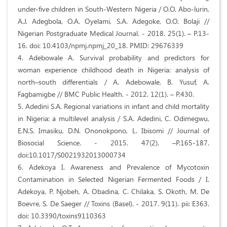
under-five children in South-Western Nigeria / O.O. Abo-lurin,
A.J. Adegbola, O.A. Oyelami, S.A. Adegoke, O.O. Bolaji //
Nigerian Postgraduate Medical Journal. - 2018. 25(1). – P.13-
16. doi: 10.4103/npmj.npmj_20_18. PMID: 29676339
4. Adebowale A. Survival probability and predictors for
woman experience childhood death in Nigeria: analysis of
north–south differentials / A. Adebowale, B. Yusuf, A.
Fagbamigbe // BMC Public Health. - 2012. 12(1). – P.430.
5. Adedini S.A. Regional variations in infant and child mortality
in Nigeria: a multilevel analysis / S.A. Adedini, C. Odimegwu,
E.N.S. Imasiku, D.N. Ononokpono, L. Ibisomi // Journal of
Biosocial Science. - 2015. 47(2). –P.165-187.
doi:10.1017/S0021932013000734
6. Adekoya I. Awareness and Prevalence of Mycotoxin
Contamination in Selected Nigerian Fermented Foods / I.
Adekoya, P. Njobeh, A. Obadina, C. Chilaka, S. Okoth, M. De
Boevre, S. De Saeger // Toxins (Basel). - 2017. 9(11). pii: E363.
doi: 10.3390/toxins9110363