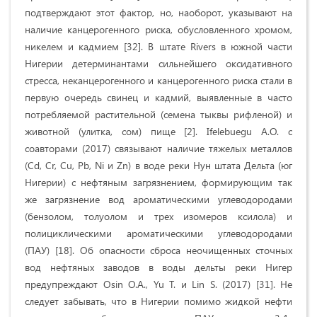
подтверждают этот фактор, но, наоборот, указывают на
наличие канцерогенного риска, обусловленного хромом,
никелем и кадмием [32]. В штате Rivers в южной части
Нигерии детерминантами сильнейшего оксидативного
стресса, неканцерогенного и канцерогенного риска стали в
первую очередь свинец и кадмий, выявленные в часто
потребляемой растительной (семена тыквы рифленой) и
животной (улитка, сом) пище [2]. Ifelebuegu A.O. с
соавторами (2017) связывают наличие тяжелых металлов
(Cd, Cr, Cu, Pb, Ni и Zn) в воде реки Нун штата Дельта (юг
Нигерии) с нефтяным загрязнением, формирующим так
же загрязнение вод ароматическими углеводородами
(бензолом, толуолом и трех изомеров ксилола) и
полициклическими ароматическими углеводородами
(ПАУ) [18]. Об опасности сброса неочищенных сточных
вод нефтяных заводов в воды дельты реки Нигер
предупреждают Osin O.A., Yu T. и Lin S. (2017) [31]. Не
следует забывать, что в Нигерии помимо жидкой нефти