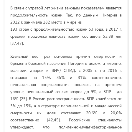
В связи с утратой лет жизни важным показателем является
продолжительность жизни. Так, по данным Нигерия в
2012 г. занимала 182 место в мире из
193 стран с продолжительностью жизни 53 года, в 2017 г.
средняя продолжительность жизни составила 53,88 лет
[37,47].
Удельный вес трех основных причин смертности и
бремени болезней населения Нигерии в целом, а именно,
малярии, диареи и ВИЧ/ СПИД, с 2005 г. по 2016 г.
снизился на 15%, 35% и 31%, соответственно,
неонатальная энцефалопатия осталась на прежнем
уровне, неонатальный сепсис возрос до 9%, а ВПР - до
16% [25]. В России распространенность ВПР колеблется от
3% до 15%, а в структуре перинатальной и младенческой
смертности их доля составляет 20,6% и 20,0%
соответственно [42,45]. Российские специалисты
утверждают, что полигенно-мультифакториальное