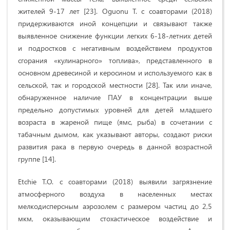
жителей 9-17 лет [23]. Oguonu T. с соавторами (2018)
придерживаются иной концепции и связывают также
выявленное снижение функции легких 6-18-летних детей
и подростков с негативным воздействием продуктов
сгорания «кулинарного» топлива», представленного в
основном древесиной и керосином и используемого как в
сельской, так и городской местности [28]. Так или иначе,
обнаруженное наличие ПАУ в концентрации выше
предельно допустимых уровней для детей младшего
возраста в жареной пище (ямс, рыба) в сочетании с
табачным дымом, как указывают авторы, создают риски
развития рака в первую очередь в данной возрастной
группе [14].
Etchie T.O. с соавторами (2018) выявили загрязнение
атмосферного воздуха в населенных местах
мелкодисперсным аэрозолем с размером частиц до 2,5
мкм, оказывающим стохастическое воздействие и