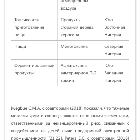
атмосферном
воздухе
Топливо для
Продукты
Юго-
Og
приготовления
сгорания дерева,
Восточная
со
пищи
керосина
Нигерия
Пища
Микотоксины
Северная
Sa
Нигерия
со
Ферментированные
Афлатоксины,
Юго-
Ad
продукты
альтернариол, Т-2
Западная
со
токсин
Нигерия
Iwegbue C.M.A. с соавторами (2018) показали, что тяжелые
металлы хром и свинец являются основными элементами,
ответственными за неканцерогенный риск, связанный с
воздействием на детей пыли предприятий электронной
промышленности [21,22]. Peters D.E. с соавторами (2018)