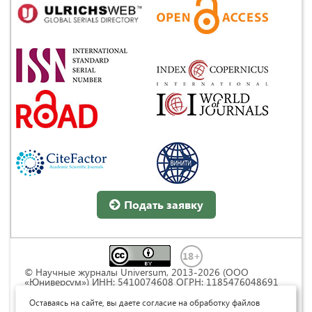
Подать заявку
© Научные журналы Universum, 2013-2026 (ООО
«Юниверсум») ИНН: 5410074608 ОГРН: 1185476048691
Это произведение доступно по
лицензии Creative
Commons « Attribution» («Атрибуция») 4.0
Оставаясь на сайте, вы даете согласие на обработку файлов
Непортированная
.