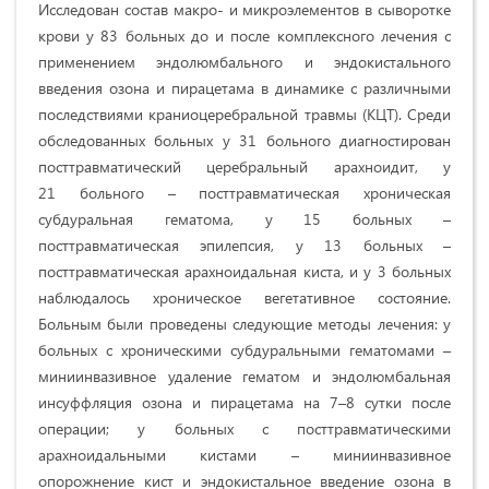
Исследован состав макро- и микроэлементов в сыворотке
крови у 83 больных до и после комплексного лечения с
применением эндолюмбального и эндокистального
введения озона и пирацетама в динамике с различными
последствиями краниоцеребральной травмы (КЦТ). Среди
обследованных больных у 31 больного диагностирован
посттравматический церебральный арахноидит, у
21 больного – посттравматическая хроническая
субдуральная гематома, у 15 больных –
посттравматическая эпилепсия, у 13 больных –
посттравматическая арахноидальная киста, и у 3 больных
наблюдалось хроническое вегетативное состояние.
Больным были проведены следующие методы лечения: у
больных с хроническими субдуральными гематомами –
миниинвазивное удаление гематом и эндолюмбальная
инсуффляция озона и пирацетама на 7–8 сутки после
операции; у больных с посттравматическими
арахноидальными кистами – миниинвазивное
опорожнение кист и эндокистальное введение озона в