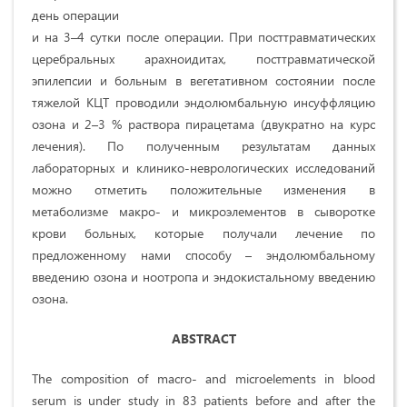
день операции
и на 3–4 сутки после операции. При посттравматических
церебральных арахноидитах, посттравматической
эпилепсии и больным в вегетативном состоянии после
тяжелой КЦТ проводили эндолюмбальную инсуффляцию
озона и 2–3 % раствора пирацетама (двукратно на курс
лечения). По полученным результатам данных
лабораторных и клинико-неврологических исследований
можно отметить положительные изменения в
метаболизме макро- и микроэлементов в сыворотке
крови больных, которые получали лечение по
предложенному нами способу – эндолюмбальному
введению озона и ноотропа и эндокистальному введению
озона.
ABSTRACT
The composition of macro- and microelements in blood
serum is under study in 83 patients before and after the