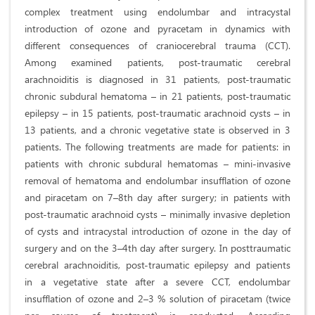
complex treatment using endolumbar and intracystal
introduction of ozone and pyracetam in dynamics with
different consequences of craniocerebral trauma (CCT).
Among examined patients, post-traumatic cerebral
arachnoiditis is diagnosed in 31 patients, post-traumatic
chronic subdural hematoma – in 21 patients, post-traumatic
epilepsy – in 15 patients, post-traumatic arachnoid cysts – in
13 patients, and a chronic vegetative state is observed in 3
patients. The following treatments are made for patients: in
patients with chronic subdural hematomas – mini-invasive
removal of hematoma and endolumbar insufflation of ozone
and piracetam on 7–8th day after surgery; in patients with
post-traumatic arachnoid cysts – minimally invasive depletion
of cysts and intracystal introduction of ozone in the day of
surgery and on the 3–4th day after surgery. In posttraumatic
cerebral arachnoiditis, post-traumatic epilepsy and patients
in a vegetative state after a severe CCT, endolumbar
insufflation of ozone and 2–3 % solution of piracetam (twice