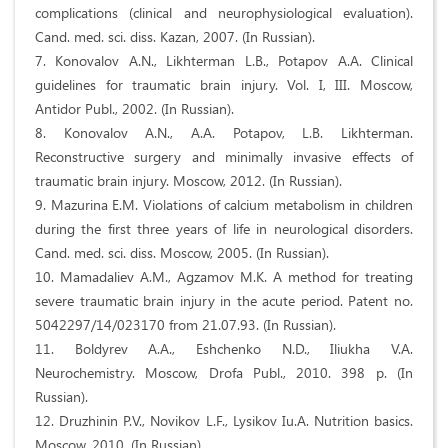
complications (clinical and neurophysiological evaluation).
Cand. med. sci. diss. Kazan, 2007. (In Russian).
7. Konovalov A.N., Likhterman L.B., Potapov A.A. Clinical
guidelines for traumatic brain injury. Vol. I, III. Moscow,
Antidor Publ., 2002. (In Russian).
8. Konovalov A.N., A.A. Potapov, L.B. Likhterman.
Reconstructive surgery and minimally invasive effects of
traumatic brain injury. Moscow, 2012. (In Russian).
9. Mazurina E.M. Violations of calcium metabolism in children
during the first three years of life in neurological disorders.
Cand. med. sci. diss. Moscow, 2005. (In Russian).
10. Mamadaliev A.M., Agzamov M.K. A method for treating
severe traumatic brain injury in the acute period. Patent no.
5042297/14/023170 from 21.07.93. (In Russian).
11. Boldyrev A.A., Eshchenko N.D., Iliukha V.A.
Neurochemistry. Moscow, Drofa Publ., 2010. 398 p. (In
Russian).
12. Druzhinin P.V., Novikov L.F., Lysikov Iu.A. Nutrition basics.
Moscow, 2010. (In Russian).