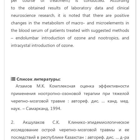
per course of treatment) is conducted. According
to the obtained results of laboratory data and clinical
neuroscience research, it is noted that there are positive
changes in the metabolism of macro- and microelements in
the blood serum of patients treated with suggested methods
– endolumbar introduction of ozone and nootropics, and
intracystal introduction of ozone.
Список литературы:
Агзамов М.К. Комплексная оценка эффективности
применения ноотропно-озоновой терапии при тяжелой
черепно-мозговой травме : автореф. дис. … канд. мед.
наук. – Самарканд, 1994.
2. Акшулаков С.К. Клинико-эпидемиологическое
исследование острой черепно-мозговой травмы и ее
последствий в республике Казахстан : автореф. дис. … д-ра