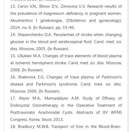
13. Cerov V.N., Blinov D.V., Zimovina U.V. Research results of
the prevalence of magnesium deficiency in pregnant women.
Akusherstvo I ginekologiia. [Obstetrics and gynecology],
2014, no. 6. (In Russian). pp. 33–40.
14. Stepanchenko O.A. Peculiarities of stroke when changing
glucose in the blood and cerebrospinal fluid. Cand. med. sci.
diss. Moscow, 2005. (In Russian).
15. Ullubiev M.A. Changes of trace elements of blood plasma
at ischemic hemispheric stroke. Cand. med. sci. diss. Moscow,
2008. (In Russian).
16. Shakirova E.G. Changes of trace plasma of Parkinson's
disease and Parkinson's syndrome. Cand. med. sci. diss.
Moscow, 2006. (In Russian).
17. Aliyev M.A., Mamadaliyev A.M. Study of Efficacy of
Endocystal Ozonetherapy in the Operative Treatment of
Posttraumatic Arachnoidal Cysts. Abstracts of XV WFNS
Congress, Korea, Seuol, 2013.
18. Bradbury M.W.B. Transport of Iron in the Blood-Brain-