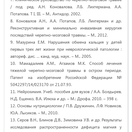
/ под ред. А.Н. Коновалова, Л.Б. Лихтермана, А.А.
Потапова. Т I, III. – М., Антидор, 2002.
8. Коновалов А.Н., А.А. Потапов, Л.Б. Лихтерман и др.
Реконструктивная и минимально инвазивная хирургия
последствий черепно-мозговой травмы. – М., 2012.
9. Мазурина Е.М. Нарушения обмена кальция у детей
первых трех лет жизни при неврологической патологии :
автореф. дис. … канд. муд. наук. – М., 2005.
10. Мамадалиев А.М., Агзамов М.К. Способ лечения
тяжелой черепно-мозговой травмы в остром периоде.
Патент на изобретение Российской Федерации №
5042297/14/023170 от 21.07.93.
11. Нейрохимия. Учеб. пособия для вузов / А.А. Болдырев,
Н.Д. Ещенко, В.А. Илюха и др. – М.: Дрофа, 2010. – 398 с.
12. Основы нутрициологии / П.В. Дружинин, Л.Ф. Новиков,
Ю.А. Лысиков. – М., 2010.
13. Cеров В.Н., Блинов Д.В., Зимовина У.В. и др. Результаты
исследования распространенности дефицита магния у