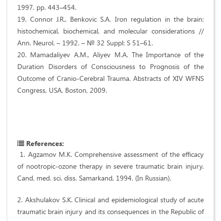
1997. pp. 443–454.
19. Connor J.R., Benkovic S.A. Iron regulation in the brain:
histochemical, biochemical, and molecular considerations //
Ann. Neurol. – 1992. – № 32 Suppl: S 51–61.
20. Mamadaliyev A.M., Aliyev M.A. The Importance of the
Duration Disorders of Consciousness to Prognosis of the
Outcome of Cranio-Cerebral Trauma. Abstracts of XIV WFNS
Congress, USA, Boston, 2009.
References:
1. Agzamov M.K. Comprehensive assessment of the efficacy
of nootropic-ozone therapy in severe traumatic brain injury.
Cand. med. sci. diss. Samarkand, 1994. (In Russian).
2. Akshulakov S.K. Clinical and epidemiological study of acute
traumatic brain injury and its consequences in the Republic of