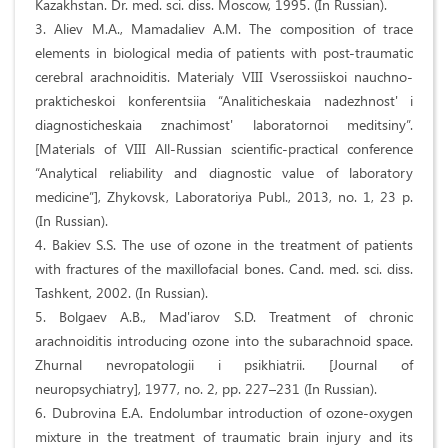
Kazakhstan. Dr. med. sci. diss. Moscow, 1995. (In Russian).
3. Aliev M.A., Mamadaliev A.M. The composition of trace
elements in biological media of patients with post-traumatic
cerebral arachnoiditis. Materialy VIII Vserossiiskoi nauchno-
prakticheskoi konferentsiia “Analiticheskaia nadezhnost' i
diagnosticheskaia znachimost' laboratornoi meditsiny”.
[Materials of VIII All-Russian scientific-practical conference
“Analytical reliability and diagnostic value of laboratory
medicine”], Zhykovsk, Laboratoriya Publ., 2013, no. 1, 23 p.
(In Russian).
4. Bakiev S.S. The use of ozone in the treatment of patients
with fractures of the maxillofacial bones. Cand. med. sci. diss.
Tashkent, 2002. (In Russian).
5. Bolgaev A.B., Mad'iarov S.D. Treatment of chronic
arachnoiditis introducing ozone into the subarachnoid space.
Zhurnal nevropatologii i psikhiatrii. [Journal of
neuropsychiatry], 1977, no. 2, pp. 227–231 (In Russian).
6. Dubrovina E.A. Endolumbar introduction of ozone-oxygen
mixture in the treatment of traumatic brain injury and its