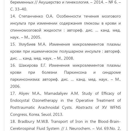
беременных // Акушерство и гинекология. – 2014. – № 6. –
С. 33–40.
14. Степанченко О.А. Особенности течения мозгового
инсульта при изменении содержания глюкозы в крови и
спинномозговой жидкости : автореф. дис. … канд. мед.
наук. – М., 2005.
15. Уллубиев М.А. Изменения микроэлементов плазмы
крови при ишемическом полушарном инсульте : автореф.
дис. … канд. мед. наук. – М., 2008.
16. Шакирова Е.Г. Изменения микроэлементов плазмы
крови при болезни Паркинсона и синдроме
паркинсонизма: автореф. дис. … канд. мед. наук. – М.,
2006.
17. Aliyev M.A., Mamadaliyev A.M. Study of Efficacy of
Endocystal Ozonetherapy in the Operative Treatment of
Posttraumatic Arachnoidal Cysts. Abstracts of XV WFNS
Congress, Korea, Seuol, 2013.
18. Bradbury M.W.B. Transport of Iron in the Blood-Brain-
Cerebrospinal Fluid System // J. Neurochem. – Vol. 69.No. 2,