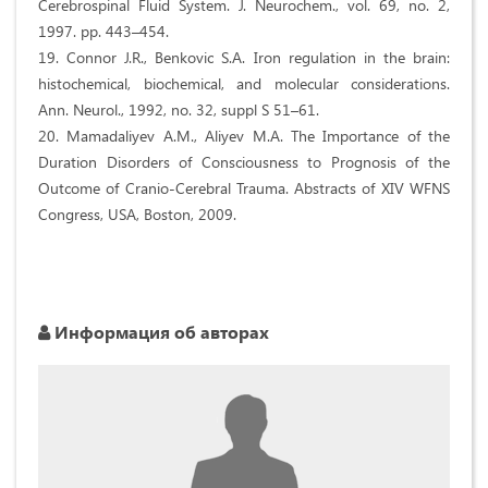
Cerebrospinal Fluid System. J. Neurochem., vol. 69, no. 2,
1997. pp. 443–454.
19. Connor J.R., Benkovic S.A. Iron regulation in the brain:
histochemical, biochemical, and molecular considerations.
Ann. Neurol., 1992, no. 32, suppl S 51–61.
20. Mamadaliyev A.M., Aliyev M.A. The Importance of the
Duration Disorders of Consciousness to Prognosis of the
Outcome of Cranio-Cerebral Trauma. Abstracts of XIV WFNS
Congress, USA, Boston, 2009.
Информация об авторах