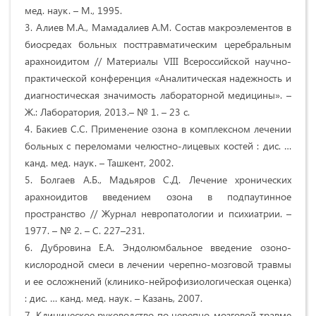
мед. наук. – М., 1995.
3. Алиев М.А., Мамадалиев А.М. Состав макроэлементов в
биосредах больных посттравматическим церебральным
арахноидитом // Материалы VIII Всероссийской научно-
практической конференция «Аналитическая надежность и
диагностическая значимость лабораторной медицины». –
Ж.: Лаборатория, 2013.– № 1. – 23 с.
4. Бакиев С.С. Применение озона в комплексном лечении
больных с переломами челюстно-лицевых костей : дис. …
канд. мед. наук. – Ташкент, 2002.
5. Болгаев А.Б., Мадьяров С.Д. Лечение хронических
арахноидитов введением озона в подпаутинное
пространство // Журнал невропатологии и психиатрии. –
1977. – № 2. – С. 227–231.
6. Дубровина Е.А. Эндолюмбальное введение озоно-
кислородной смеси в лечении черепно-мозговой травмы
и ее осложнений (клинико-нейрофизиологическая оценка)
: дис. … канд. мед. наук. – Казань, 2007.
7. Клиническое руководство по черепно-мозговой травме