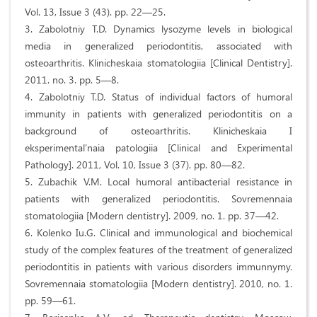
Vol. 13, Issue 3 (43). pp. 22—25.
3. Zabolotniy T.D. Dynamics lysozyme levels in biological
media in generalized periodontitis, associated with
osteoarthritis. Klinicheskaia stomatologiia [Clinical Dentistry].
2011. no. 3. pp. 5—8.
4. Zabolotniy T.D. Status of individual factors of humoral
immunity in patients with generalized periodontitis on a
background of osteoarthritis. Klinicheskaia I
eksperimental'naia patologiia [Clinical and Experimental
Pathology]. 2011, Vol. 10, Issue 3 (37). pp. 80—82.
5. Zubachik V.M. Local humoral antibacterial resistance in
patients with generalized periodontitis. Sovremennaia
stomatologiia [Modern dentistry]. 2009, no. 1. pp. 37—42.
6. Kolenko Iu.G. Clinical and immunological and biochemical
study of the complex features of the treatment of generalized
periodontitis in patients with various disorders immunnymy.
Sovremennaia stomatologiia [Modern dentistry]. 2010, no. 1.
pp. 59—61.