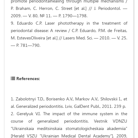
promote periodontalhealing through multiple mechanisms /
P. Braham, C. Herron, C. Street [et al.] // J. Periodontol. —
2009. — V. 80, № 11. — P. 1790—1798.
9. Eduardo C.P. Laser phototherapy in the treatment of
periodontal disease: A review / C.P. Eduardo, P.M. de Freitas,
M. EstevesOliveira [et al.] // Lasers Med. Sci. — 2010. — V. 25.
— P. 781—790.
References:
1. Zabolotnyi T.D., Borisenko A.V., Markov A.V., Shilovskii I., et
al. Generalized periodontitis. Lviv, GalDent Publ., 2011. 239 p.
2. Gerelyuk V.I. The impact of the immune system in the
course of generalized periodontitis. Vestnik VDNZU
“Ukrainskaia meditsinskaia stomatologicheskaia akademiia”
[Herald VSZU “Ukrainian Medical Dental Academy”]. 2009,