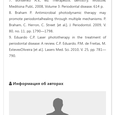
7. Borisenko A.V., ed. Therapeutic dentistry. Moscow,
Meditsina Publ., 2008, Volume 3: Periodontal disease. 614 p.
8. Braham P. Antimicrobial photodynamic therapy may
promote periodontalhealing through multiple mechanisms. P.
Braham, C. Herron, C. Street [et al.]. J. Periodontol. 2009, V.
80, no. 11. pp. 1790—1798.
9. Eduardo C.P. Laser phototherapy in the treatment of
periodontal disease: A review. C.P. Eduardo, P.M. de Freitas, M.
EstevesOliveira [et al.]. Lasers Med. Sci. 2010, V. 25, pp. 781—
790.
Информация об авторах