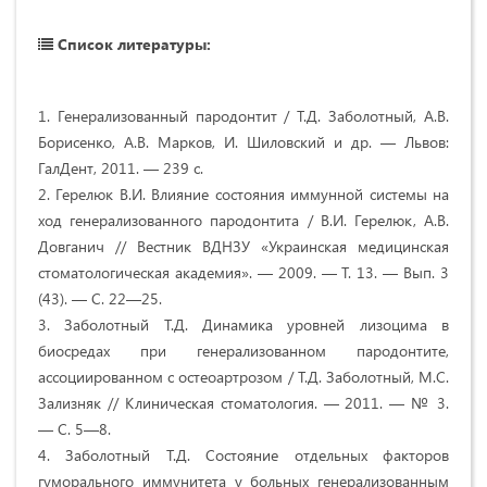
Список литературы:
1. Генерализованный пародонтит / Т.Д. Заболотный, А.В.
Борисенко, А.В. Марков, И. Шиловский и др. — Львов:
ГалДент, 2011. — 239 с.
2. Герелюк В.И. Влияние состояния иммунной системы на
ход генерализованного пародонтита / В.И. Герелюк, А.В.
Довганич // Вестник ВДНЗУ «Украинская медицинская
стоматологическая академия». — 2009. — Т. 13. — Вып. 3
(43). — С. 22—25.
3. Заболотный Т.Д. Динамика уровней лизоцима в
биосредах при генерализованном пародонтите,
ассоциированном с остеоартрозом / Т.Д. Заболотный, М.С.
Зализняк // Клиническая стоматология. — 2011. — № 3.
— С. 5—8.
4. Заболотный Т.Д. Состояние отдельных факторов
гуморального иммунитета у больных генерализованным