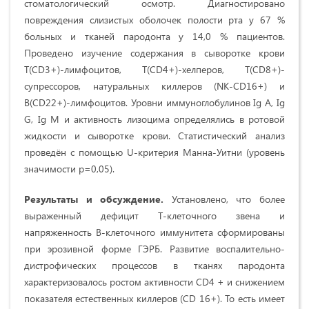
стоматологический осмотр. Диагностировано
повреждения слизистых оболочек полости рта у 67 %
больных и тканей пародонта у 14,0 % пациентов.
Проведено изучение содержания в сыворотке крови
Т(СD3+)-лимфоцитов, Т(СD4+)-хелперов, Т(СD8+)-
супрессоров, натуральных киллеров (NK-CD16+) и
В(СD22+)-лимфоцитов. Уровни иммуноглобулинов Ig A, Ig
G, Ig М и активность лизоцима определялись в ротовой
жидкости и сыворотке крови. Статистический анализ
проведён с помощью U-критерия Манна-Уитни (уровень
значимости р=0,05).
Результаты и обсуждение.
Установлено, что более
выраженный дефицит Т-клеточного звена и
напряженность В-клеточного иммунитета сформированы
при эрозивной форме ГЭРБ. Развитие воспалительно-
дистрофических процессов в тканях пародонта
характеризовалось ростом активности СD4 + и снижением
показателя естественных киллеров (CD 16+). То есть имеет