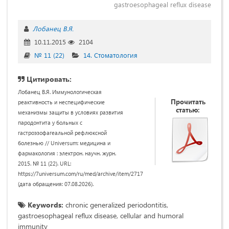
gastroesophageal reflux disease
Лобанец В.Я.
10.11.2015
2104
№ 11 (22)
14. Стоматология
Цитировать:
Лобанец В.Я. Иммунологическая
Прочитать
реактивность и неспецифические
статью:
механизмы защиты в условиях развития
пародонтита у больных с
гастроэзофагеальной рефлюксной
болезнью // Universum: медицина и
фармакология : электрон. научн. журн.
2015. № 11 (22). URL:
https://7universum.com/ru/med/archive/item/2717
(дата обращения: 07.08.2026).
Keywords:
chronic generalized periodontitis,
gastroesophageal reflux disease, cellular and humoral
immunity