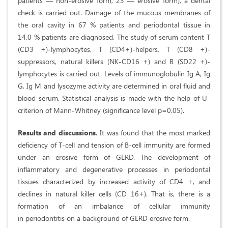
patients — non-erosive form, 23 — erosive form), a dental
check is carried out. Damage of the mucous membranes of
the oral cavity in 67 % patients and periodontal tissue in
14.0 % patients are diagnosed. The study of serum content T
(CD3 +)-lymphocytes, T (CD4+)-helpers, T (CD8 +)-
suppressors, natural killers (NK-CD16 +) and B (SD22 +)-
lymphocytes is carried out. Levels of immunoglobulin Ig A, Ig
G, Ig M and lysozyme activity are determined in oral fluid and
blood serum. Statistical analysis is made with the help of U-
criterion of Mann-Whitney (significance level p=0.05).
Results and discussions.
It was found that the most marked
deficiency of T-cell and tension of B-cell immunity are formed
under an erosive form of GERD. The development of
inflammatory and degenerative processes in periodontal
tissues characterized by increased activity of CD4 +, and
declines in natural killer cells (CD 16+). That is, there is a
formation of an imbalance of cellular immunity
in periodontitis on a background of GERD erosive form.