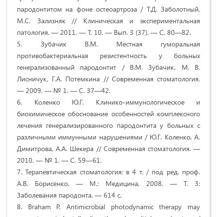
пародонтитом на фоне остеоартроза / Т.Д. Заболотный,
М.С. Зализняк // Клиническая и экспериментальная
патология. — 2011. — Т. 10. — Вып. 3 (37). — С. 80—82.
5. Зубачик В.М. Местная гуморальная
противобактериальная резистентность у больных
генерализованный пародонтит / В.М. Зубачик, М. В.
Лисничук, Г.А. Потемкина // Современная стоматология.
— 2009. — № 1. — С. 37—42.
6. Коленко Ю.Г. Клинико-иммунологическое и
биохимическое обоснование особенностей комплексного
лечения генерализированного пародонтита у больных с
различными иммунными нарушениями / Ю.Г. Коленко, А.
Димитрова, А.А. Шекера // Современная стоматология. —
2010. — № 1. — С. 59—61.
7. Терапевтическая стоматология: в 4 т. / под ред. проф.
А.В. Борисенко. — М.: Медицина, 2008. — Т. 3:
Заболевания пародонта. — 614 с.
8. Braham P. Antimicrobial photodynamic therapy may