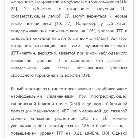
ожирением по сравнению с субъектами без ожирения [16,
24]. У субъектов с ожирением значения ТТГ,
соответствующие легкой СГ, могут вернуться к норме
после потери веса [10, 27]. Например, у субъектов,
поддерживающих снижение веса на 10%, уровень ТТГ в
сыворотке снизился на 18% (с 5,0 до 4,1 мМЕ/л) [32]. При
ожирении активация оси гамма-глутамилтрансферазы
(ГГТ)-лептин, вероятно, является причиной наблюдаемого
повышения уровня ТТГ в сыворотке, что связано с
нормальным или слегка повышенным уровнем
свободного тироксина в сыворотке [39].
Явный гипотиреоз и гипертиреоз являются наиболее часто
наблюдаемыми изменениями при прогрессирующей
хронической болезни почек (ХБП) и диализе. У большой
популяции пациентов с ХБП от умеренной до тяжелой
степени снижение расчетной СКФ на 10 мл/мин
увеличивало риск гипотиреоза на 18% и было связано с
повышением уровня ТТГ на 0,11 мМЕ/л. [30] Однако