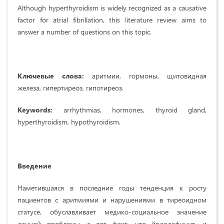
Although hyperthyroidism is widely recognized as a causative
factor for atrial fibrillation, this literature review aims to
answer a number of questions on this topic.
Ключевые слова:
аритмии, гормоны, щитовидная
железа, гипертиреоз, гипотиреоз.
Keywords:
arrhythmias, hormones, thyroid gland,
hyperthyroidism, hypothyroidism.
Введение
Наметившаяся в последние годы тенденция к росту
пациентов с аритмиями и нарушениями в тиреоидном
статусе, обуславливает медико-социальное значение
данной проблемы, а тот факт, что йододефицит, и