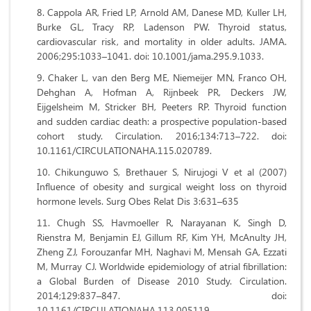
Cappola AR, Fried LP, Arnold AM, Danese MD, Kuller LH,
Burke GL, Tracy RP, Ladenson PW. Thyroid status,
cardiovascular risk, and mortality in older adults. JAMA.
2006;295:1033–1041. doi: 10.1001/jama.295.9.1033.
Chaker L, van den Berg ME, Niemeijer MN, Franco OH,
Dehghan A, Hofman A, Rijnbeek PR, Deckers JW,
Eijgelsheim M, Stricker BH, Peeters RP. Thyroid function
and sudden cardiac death: a prospective population-based
cohort study. Circulation. 2016;134:713–722. doi:
10.1161/CIRCULATIONAHA.115.020789.
Chikunguwo S, Brethauer S, Nirujogi V et al (2007)
Influence of obesity and surgical weight loss on thyroid
hormone levels. Surg Obes Relat Dis 3:631–635
Chugh SS, Havmoeller R, Narayanan K, Singh D,
Rienstra M, Benjamin EJ, Gillum RF, Kim YH, McAnulty JH,
Zheng ZJ, Forouzanfar MH, Naghavi M, Mensah GA, Ezzati
M, Murray CJ. Worldwide epidemiology of atrial fibrillation:
a Global Burden of Disease 2010 Study. Circulation.
2014;129:837–847. doi:
10.1161/CIRCULATIONAHA.113.005119