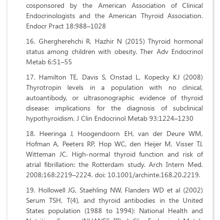
cosponsored by the American Association of Clinical
Endocrinologists and the American Thyroid Association.
Endocr Pract 18:988–1028
Ghergherehchi R, Hazhir N (2015) Thyroid hormonal
status among children with obesity. Ther Adv Endocrinol
Metab 6:51–55
Hamilton TE, Davis S, Onstad L, Kopecky KJ (2008)
Thyrotropin levels in a population with no clinical,
autoantibody, or ultrasonographic evidence of thyroid
disease: implications for the diagnosis of subclinical
hypothyroidism. J Clin Endocrinol Metab 93:1224–1230
Heeringa J, Hoogendoorn EH, van der Deure WM,
Hofman A, Peeters RP, Hop WC, den Heijer M, Visser TJ,
Witteman JC. High-normal thyroid function and risk of
atrial fibrillation: the Rotterdam study. Arch Intern Med.
2008;168:2219–2224. doi: 10.1001/archinte.168.20.2219.
Hollowell JG, Staehling NW, Flanders WD et al (2002)
Serum TSH, T(4), and thyroid antibodies in the United
States population (1988 to 1994): National Health and