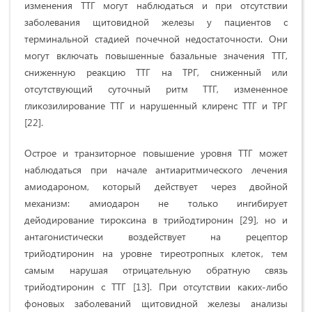
изменения ТТГ могут наблюдаться и при отсутствии
заболевания щитовидной железы у пациентов с
терминальной стадией почечной недостаточности. Они
могут включать повышенные базальные значения ТТГ,
сниженную реакцию ТТГ на ТРГ, сниженный или
отсутствующий суточный ритм ТТГ, измененное
гликозилирование ТТГ и нарушенный клиренс ТТГ и ТРГ
[22].
Острое и транзиторное повышение уровня ТТГ может
наблюдаться при начале антиаритмического лечения
амиодароном, который действует через двойной
механизм: амиодарон не только ингибирует
дейодирование тироксина в трийодтиронин [29], но и
антагонистически воздействует на рецептор
трийодтиронин на уровне тиреотропных клеток, тем
самым нарушая отрицательную обратную связь
трийодтиронин с ТТГ [13]. При отсутствии каких-либо
фоновых заболеваний щитовидной железы анализы