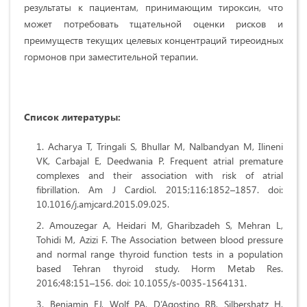
результаты к пациентам, принимающим тироксин, что
может потребовать тщательной оценки рисков и
преимуществ текущих целевых концентраций тиреоидных
гормонов при заместительной терапии.
Список
литературы
:
Acharya T, Tringali S, Bhullar M, Nalbandyan M, Ilineni
VK, Carbajal E, Deedwania P. Frequent atrial premature
complexes and their association with risk of atrial
fibrillation. Am J Cardiol. 2015;116:1852–1857. doi:
10.1016/j.amjcard.2015.09.025.
Amouzegar A, Heidari M, Gharibzadeh S, Mehran L,
Tohidi M, Azizi F. The Association between blood pressure
and normal range thyroid function tests in a population
based Tehran thyroid study. Horm Metab Res.
2016;48:151–156. doi: 10.1055/s-0035-1564131.
Benjamin EJ, Wolf PA, D’Agostino RB, Silbershatz H,