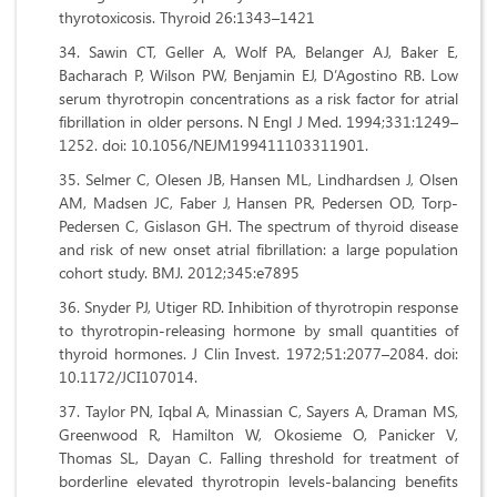
thyrotoxicosis. Thyroid 26:1343–1421
Sawin CT, Geller A, Wolf PA, Belanger AJ, Baker E,
Bacharach P, Wilson PW, Benjamin EJ, D’Agostino RB. Low
serum thyrotropin concentrations as a risk factor for atrial
fibrillation in older persons. N Engl J Med. 1994;331:1249–
1252. doi: 10.1056/NEJM199411103311901.
Selmer C, Olesen JB, Hansen ML, Lindhardsen J, Olsen
AM, Madsen JC, Faber J, Hansen PR, Pedersen OD, Torp-
Pedersen C, Gislason GH. The spectrum of thyroid disease
and risk of new onset atrial fibrillation: a large population
cohort study. BMJ. 2012;345:e7895
Snyder PJ, Utiger RD. Inhibition of thyrotropin response
to thyrotropin-releasing hormone by small quantities of
thyroid hormones. J Clin Invest. 1972;51:2077–2084. doi:
10.1172/JCI107014.
Taylor PN, Iqbal A, Minassian C, Sayers A, Draman MS,
Greenwood R, Hamilton W, Okosieme O, Panicker V,
Thomas SL, Dayan C. Falling threshold for treatment of
borderline elevated thyrotropin levels-balancing benefits