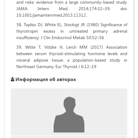
and risks: evidence from a large community-based study.
JAMA Intern Med. 2014;174:32–39. doi:
10.1001/jamainternmed.2013.11312.
Topliss DJ, White EL, Stockigt JR (1980) Significance of
thyrotropin excess in untreated primary adrenal
insufficiency. J Clin Endocrinol Metab 50:52–56
Witte T, Völzke H, Lerch MM (2017) Association
between serum thyroid-stimulating hormone levels and
visceral adipose tissue: a population-based study in
Northeast Germany. Eur Thyroid J 6:12–19
Информация об авторах