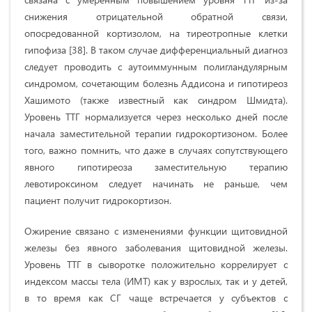
снижения отрицательной обратной связи,
опосредованной кортизолом, на тиреотропные клетки
гипофиза [38]. В таком случае дифференциальный диагноз
следует проводить с аутоиммунным полигландулярным
синдромом, сочетающим болезнь Аддисона и гипотиреоз
Хашимото (также известный как синдром Шмидта).
Уровень ТТГ нормализуется через несколько дней после
начала заместительной терапии гидрокортизоном. Более
того, важно помнить, что даже в случаях сопутствующего
явного гипотиреоза заместительную терапию
левотироксином следует начинать не раньше, чем
пациент получит гидрокортизон.
Ожирение связано с изменениями функции щитовидной
железы без явного заболевания щитовидной железы.
Уровень ТТГ в сыворотке положительно коррелирует с
индексом массы тела (ИМТ) как у взрослых, так и у детей,
в то время как СГ чаще встречается у субъектов с