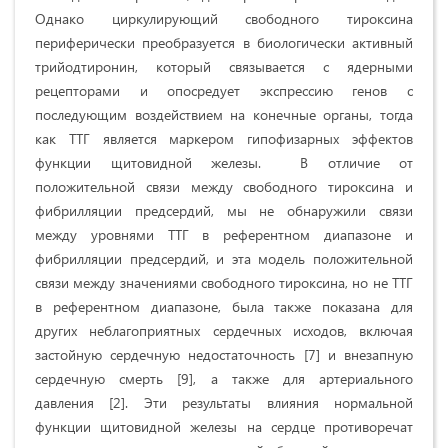
Однако циркулирующий свободного тироксина
периферически преобразуется в биологически активный
трийодтиронин, который связывается с ядерными
рецепторами и опосредует экспрессию генов с
последующим воздействием на конечные органы, тогда
как ТТГ является маркером гипофизарных эффектов
функции щитовидной железы. В отличие от
положительной связи между свободного тироксина и
фибрилляции предсердий, мы не обнаружили связи
между уровнями ТТГ в референтном диапазоне и
фибрилляции предсердий, и эта модель положительной
связи между значениями свободного тироксина, но не ТТГ
в референтном диапазоне, была также показана для
других неблагоприятных сердечных исходов, включая
застойную сердечную недостаточность [7] и внезапную
сердечную смерть [9], а также для артериального
давления [2]. Эти результаты влияния нормальной
функции щитовидной железы на сердце противоречат