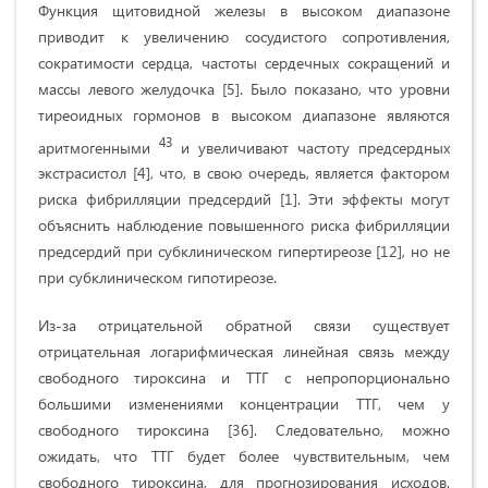
Функция щитовидной железы в высоком диапазоне
приводит к увеличению сосудистого сопротивления,
сократимости сердца, частоты сердечных сокращений и
массы левого желудочка [5]. Было показано, что уровни
тиреоидных гормонов в высоком диапазоне являются
43
аритмогенными
и увеличивают частоту предсердных
экстрасистол [4], что, в свою очередь, является фактором
риска фибрилляции предсердий [1]. Эти эффекты могут
объяснить наблюдение повышенного риска фибрилляции
предсердий при субклиническом гипертиреозе [12], но не
при субклиническом гипотиреозе.
Из-за отрицательной обратной связи существует
отрицательная логарифмическая линейная связь между
свободного тироксина и ТТГ с непропорционально
большими изменениями концентрации ТТГ, чем у
свободного тироксина [36]. Следовательно, можно
ожидать, что ТТГ будет более чувствительным, чем
свободного тироксина, для прогнозирования исходов.