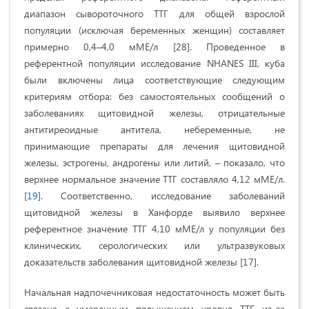
диапазон сывороточного ТТГ для общей взрослой
популяции (исключая беременных женщин) составляет
примерно 0,4–4,0 мМЕ/л [28]. Проведенное в
референтной популяции исследование NHANES III, куба
были включены лица соответствующие следующим
критериям отбора: без самостоятельных сообщений о
заболеваниях щитовидной железы, отрицательные
антитиреоидные антитела, небеременные, не
принимающие препараты для лечения щитовидной
железы, эстрогены, андрогены или литий, – показало, что
верхнее нормальное значение ТТГ составляло 4,12 мМЕ/л.
[
19
]. Соответственно, исследование заболеваний
щитовидной железы в Ханфорде выявило верхнее
референтное значение ТТГ 4,10 мМЕ/л у популяции без
клинических, серологических или ультразвуковых
доказательств заболевания щитовидной железы [17].
Начальная надпочечниковая недостаточность может быть
связана с умеренным повышением уровня ТТГ из-за