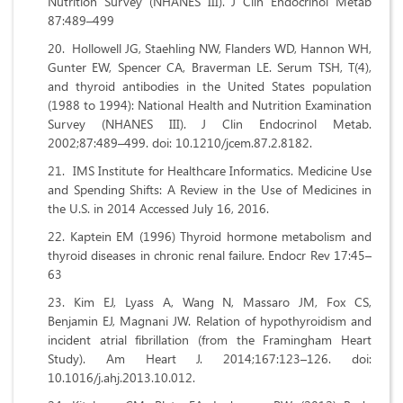
Nutrition Survey (NHANES III). J Clin Endocrinol Metab
87:489–499
Hollowell JG, Staehling NW, Flanders WD, Hannon WH,
Gunter EW, Spencer CA, Braverman LE. Serum TSH, T(4),
and thyroid antibodies in the United States population
(1988 to 1994): National Health and Nutrition Examination
Survey (NHANES III). J Clin Endocrinol Metab.
2002;87:489–499. doi: 10.1210/jcem.87.2.8182.
IMS Institute for Healthcare Informatics. Medicine Use
and Spending Shifts: A Review in the Use of Medicines in
the U.S. in 2014 Accessed July 16, 2016.
Kaptein EM (1996) Thyroid hormone metabolism and
thyroid diseases in chronic renal failure. Endocr Rev 17:45–
63
Kim EJ, Lyass A, Wang N, Massaro JM, Fox CS,
Benjamin EJ, Magnani JW. Relation of hypothyroidism and
incident atrial fibrillation (from the Framingham Heart
Study). Am Heart J. 2014;167:123–126. doi:
10.1016/j.ahj.2013.10.012.