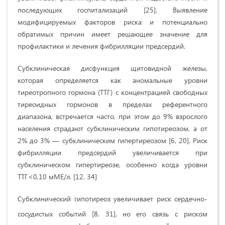
последующих госпитализаций [25]. Выявление
модифицируемых факторов риска и потенциально
обратимых причин имеет решающее значение для
профилактики и лечения фибрилляции предсердий.
Субклиническая дисфункция щитовидной железы,
которая определяется как аномальные уровни
тиреотропного гормона (ТТГ) с концентрацией свободных
тиреоидных гормонов в пределах референтного
диапазона, встречается часто, при этом до 9% взрослого
населения страдают субклиническим гипотиреозом, а от
2% до 3% — субклиническим гипертиреозом [6, 20]. Риск
фибрилляции предсердий увеличивается при
субклиническом гипертиреозе, особенно когда уровни
ТТГ<0,10 мМЕ/л. [12, 34]
Субклинический гипотиреоз увеличивает риск сердечно-
сосудистых событий [8, 31],
но его связь с риском