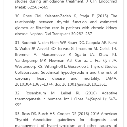
studies during amiodarone treatment. J Clin Endocrinol
Metab 62:563–569
Rhee CM, Kalantar-Zadeh K, Streja E (2015) The
relationship between thyroid function and estimated
glomerular filtration rate in patients with chronic kidney
disease. Nephrol Dial Transplant 30:282–287
Rodondi N, den Elzen WP, Bauer DC, Cappola AR, Razvi
S, Walsh JP, Asvold BO, Iervasi G, Imaizumi M, Collet TH,
Bremner A, Maisonneuve P, Sgarbi JA, Khaw KT,
Vanderpump MP, Newman AB, Cornuz J, Franklyn JA,
Westendorp RG, Vittinghoff E, Gussekloo J; Thyroid Studies
Collaboration. Subclinical hypothyroidism and the risk of
coronary heart disease and mortality. JAMA.
2010;304:1365–1374. doi: 10.1001/jama.2010.1361.
Rosenbaum M, Leibel RL (2010) Adaptive
thermogenesis in humans. Int J Obes 34(Suppl 1): S47–
S55
Ross DS, Burch HB, Cooper DS (2016) 2016 American
Thyroid Association guidelines for diagnosis and
management of hyperthyroidism and other causes of