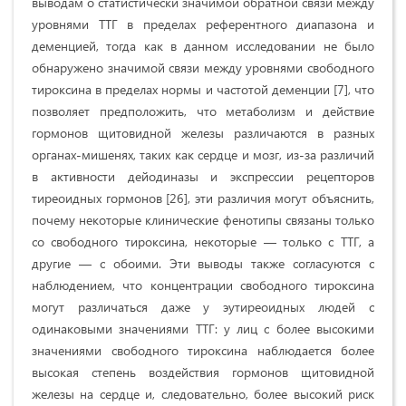
выводам о статистически значимой обратной связи между
уровнями ТТГ в пределах референтного диапазона и
деменцией, тогда как в данном исследовании не было
обнаружено значимой связи между уровнями свободного
тироксина в пределах нормы и частотой деменции [7], что
позволяет предположить, что метаболизм и действие
гормонов щитовидной железы различаются в разных
органах-мишенях, таких как сердце и мозг, из-за различий
в активности дейодиназы и экспрессии рецепторов
тиреоидных гормонов [26], эти различия могут объяснить,
почему некоторые клинические фенотипы связаны только
со свободного тироксина, некоторые — только с ТТГ, а
другие — с обоими. Эти выводы также согласуются с
наблюдением, что концентрации свободного тироксина
могут различаться даже у эутиреоидных людей с
одинаковыми значениями ТТГ: у лиц с более высокими
значениями свободного тироксина наблюдается более
высокая степень воздействия гормонов щитовидной
железы на сердце и, следовательно, более высокий риск