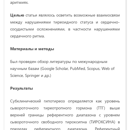
аритмиях.
Целью
статьи являлось осветить возможные взаимосвязи
между нарушениями тиреоидного статуса и сердечно-
сосудистыми осложнениями, в частности нарушениями
сердечного ритма.
Материалы и методы
Был проведен обзор литературы по межународным
научным базам (Google Scholar, PubMed, Scopus, Web of
Science, Springer и др.)
Результаты
Субклинический гипотиреоз определяется как уровень
сывороточного тиреотропного гормона (ТТГ) выше
верхней границы референтного диапазона с уровнем
сывороточного свободного тироксипна (ТИРОКСИНА) в
пределах референтного диапазона. Референтный