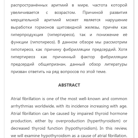
распространённых аритмий в мире, частота которой
увеличивается с возрастом. Причиной развития
мерцательной аритмий может является нарушение
выработки гормонов щитовидной железы, причём как
гиперпродукция (гипертиреоз), так и понижение её
функции (гипотиреоз). В данном обзоре мы рассмотрим
гипотиреоз, как причину фибрилляции предсердий. Хотя
гипертиреоз как причинный фактор фибрилляции
предсердий общепризнан, данный обзор литературы
призван ответить на ряд вопросов по этой теме.
ABSTRACT
Atrial fibrillation is one of the most well-known and common
arrhythmias worldwide, with its incidence increasing with age.
Atrial fibrillation can be caused by impaired thyroid hormone
production, either by overproduction (hyperthyroidism) or
decreased thyroid function (hypothyroidism). In this review,
we will examine hypothyroidism as a cause of atrial fibrillation.