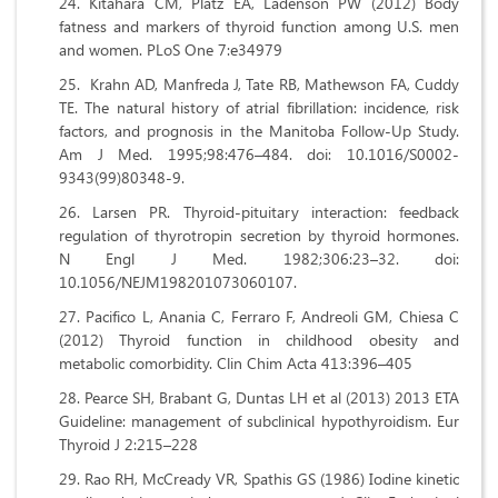
Kitahara CM, Platz EA, Ladenson PW (2012) Body
fatness and markers of thyroid function among U.S. men
and women. PLoS One 7:e34979
Krahn AD, Manfreda J, Tate RB, Mathewson FA, Cuddy
TE. The natural history of atrial fibrillation: incidence, risk
factors, and prognosis in the Manitoba Follow-Up Study.
Am J Med. 1995;98:476–484. doi: 10.1016/S0002-
9343(99)80348-9.
Larsen PR. Thyroid-pituitary interaction: feedback
regulation of thyrotropin secretion by thyroid hormones.
N Engl J Med. 1982;306:23–32. doi:
10.1056/NEJM198201073060107.
Pacifico L, Anania C, Ferraro F, Andreoli GM, Chiesa C
(2012) Thyroid function in childhood obesity and
metabolic comorbidity. Clin Chim Acta 413:396–405
Pearce SH, Brabant G, Duntas LH et al (2013) 2013 ETA
Guideline: management of subclinical hypothyroidism. Eur
Thyroid J 2:215–228
Rao RH, McCready VR, Spathis GS (1986) Iodine kinetic