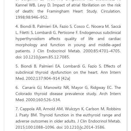
Kannel WB, Levy D. Impact of atrial fibrillation on the risk
of death: the Framingham Heart Study. Circulation.
1998;98:946–952.
Biondi B, Palmieri EA, Fazio S, Cosco C, Nocera M, Saccà
L, Filetti S, Lombardi G, Perticone F. Endogenous subclinical
hyperthyroidism affects quality of life and cardiac
morphology and function in young and middle-aged
patients. J Clin Endocrinol Metab. 2000;85:4701–4705.
doi: 10.1210/jcem.85.12.7085.
Biondi B, Palmieri EA, Lombardi G, Fazio S. Effects of
subclinical thyroid dysfunction on the heart. Ann Intern
Med. 2002;137:904–914 [42a]
Canaris GJ, Manowitz NR, Mayor G, Ridgway EC. The
Colorado thyroid disease prevalence study. Arch Intern
Med. 2000;160:526–534.
Cappola AR, Arnold AM, Wulczyn K, Carlson M, Robbins
J, Psaty BM. Thyroid function in the euthyroid range and
adverse outcomes in older adults. J Clin Endocrinol Metab.
2015;100:1088–1096. doi: 10.1210/jc.2014-3586.