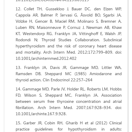
Collet TH, Gussekloo J, Bauer DC, den Elzen WP,
Cappola AR, Balmer P, Iervasi G, Åsvold BO, Sgarbi JA,
Völzke H, Gencer B, Maciel RM, Molinaro S, Bremner A,
Luben RN, Maisonneuve P, Cornuz J, Newman AB, Khaw
KT, Westendorp RG, Franklyn JA, Vittinghoff E, Walsh JP,
Rodondi N; Thyroid Studies Collaboration. Subclinical
hyperthyroidism and the risk of coronary heart disease
and mortality. Arch Intern Med. 2012;172:799–809. doi:
10.1001/archinternmed.2012.402
Franklyn JA, Davis JR, Gammage MD, Littler WA,
Ramsden DB, Sheppard MC (1985) Amiodarone and
thyroid action. Clin Endocrinol 22:257–264
Gammage MD, Parle JV, Holder RL, Roberts LM, Hobbs
FD, Wilson S, Sheppard MC, Franklyn JA. Association
between serum free thyroxine concentration and atrial
fibrillation. Arch Intern Med. 2007;167:928–934. doi:
10.1001/archinte.167.9.928.
Garber JR, Cobin RH, Gharib H et al (2012) Clinical
practice guidelines for hypothyroidism in adults: