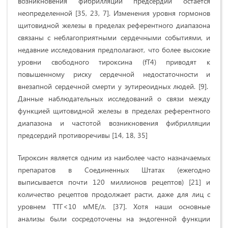
возникновения фибрилляции предсердий остается
неопределенной [35, 23, 7]. Изменения уровня гормонов
щитовидной железы в пределах референтного диапазона
связаны с неблагоприятными сердечными событиями, и
недавние исследования предполагают, что более высокие
уровни свободного тироксина (fT4) приводят к
повышенному риску сердечной недостаточности и
внезапной сердечной смерти у эутиреоидных людей. [9].
Данные наблюдательных исследований о связи между
функцией щитовидной железы в пределах референтного
диапазона и частотой возникновения фибрилляции
предсердий противоречивы [14, 18, 35]
Тироксин является одним из наиболее часто назначаемых
препаратов в Соединенных Штатах (ежегодно
выписывается почти 120 миллионов рецептов) [21] и
количество рецептов продолжает расти, даже для лиц с
уровнем ТТГ<10 мМЕ/л. [37]. Хотя наши основные
анализы были сосредоточены на эндогенной функции