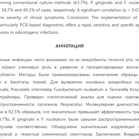
forming conventional culture methods (63.7%). P. gingivalis and F. nu
n 58.7% and 49.3% of cases, respectively. A significant correlation (p < 0
the severity of clinical symptoms. Conclusion: The implementation of 
articularly PCR-based diagnostics, offers a rapid, sensitive, and specific a
isms in odontogenic infections.
АННОТАЦИЯ
енные инфекции часто возникают из-за микробиоты полости рта, о
е играют ключевую роль в развитии и прогрессировании воспал
области. Методы
:
Были проанализированы клинические образцы 
я и биоптаты тканей. Для выявления основных анаэробных пат
alis, Prevotella intermedia, Fusobacterium nucleatum и Tannerella fors
праймеры. Проведен статистический анализ для оценки чувстви
пространенности патогенов. Результаты
:
Молекулярная диагностик
и в 92,5% образцов, что значительно превышает эффективность т
3,7%). P. gingivalis и F. nucleatum были самыми распространенны
учаев соответственно. Обнаружена значительная корреляция
рузкой и тяжестью клинических симптомов. Заключение: Внедр