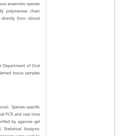
ious anaerobic species
lly polymerase chain
directly from clinical
the Department of Oral
flamed tissue samples
w). Species-specific
al PCR and real-time
rified by agarose gel
Statistical Analysis:
regression were used to