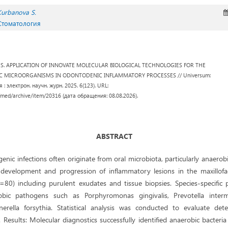
Kurbanova S.
 Стоматология
ova S. APPLICATION OF INNOVATE MOLECULAR BIOLOGICAL TECHNOLOGIES FOR THE
C MICROORGANISMS IN ODONTODENIC INFLAMMATORY PROCESSES // Universum:
 электрон. научн. журн. 2025. 6(123). URL:
/med/archive/item/20316 (дата обращения: 08.08.2026).
ABSTRACT
ic infections often originate from oral microbiota, particularly anaerobi
he development and progression of inflammatory lesions in the maxillofa
n=80) including purulent exudates and tissue biopsies. Species-specific
bic pathogens such as Porphyromonas gingivalis, Prevotella inter
rella forsythia. Statistical analysis was conducted to evaluate dete
Results: Molecular diagnostics successfully identified anaerobic bacteri