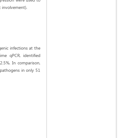
c involvement).
enic infections at the
ime qPCR, identified
2.5%. In comparison,
d pathogens in only 51