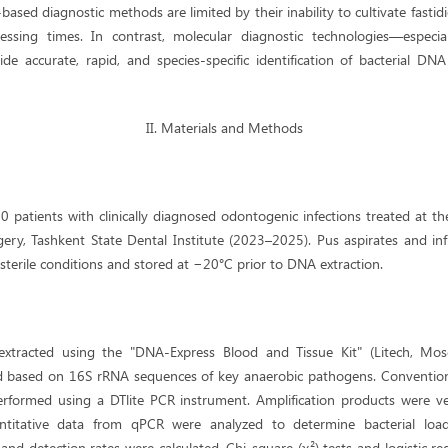
based diagnostic methods are limited by their inability to cultivate fastid
essing times. In contrast, molecular diagnostic technologies—especia
e accurate, rapid, and species-specific identification of bacterial DNA 
II. Materials and Methods
0 patients with clinically diagnosed odontogenic infections treated at 
rgery, Tashkent State Dental Institute (2023–2025). Pus aspirates and in
terile conditions and stored at −20°C prior to DNA extraction.
racted using the "DNA-Express Blood and Tissue Kit" (Litech, Mosco
ed based on 16S rRNA sequences of key anaerobic pathogens. Convention
formed using a DTlite PCR instrument. Amplification products were ve
ntitative data from qPCR were analyzed to determine bacterial load. 
ty, and detection rates were calculated. Chi-square (χ²) tests and logistic 