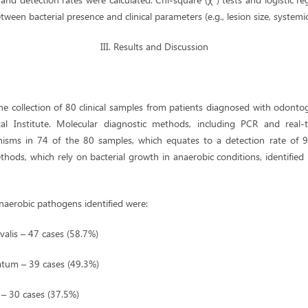
tween bacterial presence and clinical parameters (e.g., lesion size, systemi
III. Results and Discussion
he collection of 80 clinical samples from patients diagnosed with odontog
al Institute. Molecular diagnostic methods, including PCR and real-t
nisms in 74 of the 80 samples, which equates to a detection rate of 9
ethods, which rely on bacterial growth in anaerobic conditions, identifie
naerobic pathogens identified were:
alis – 47 cases (58.7%)
tum – 39 cases (49.3%)
 – 30 cases (37.5%)