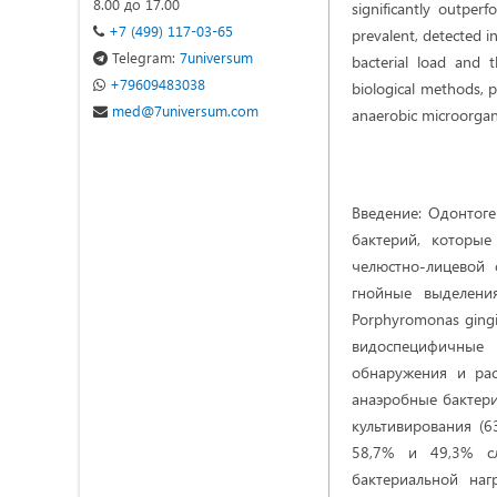
8.00 до 17.00
significantly outper
+7 (499) 117-03-65
prevalent, detected i
Telegram:
7universum
bacterial load and 
+79609483038
biological methods, p
med@7universum.com
anaerobic microorgan
Введение: Одонтог
бактерий, которы
челюстно-лицевой 
гнойные выделени
Porphyromonas gingiv
видоспецифичные 
обнаружения и рас
анаэробные бактери
культивирования (6
58,7% и 49,3% сл
бактериальной наг