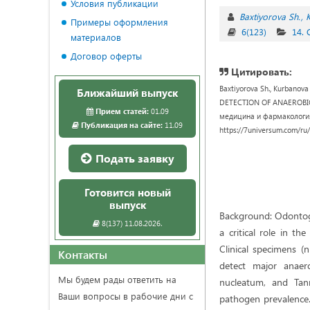
Условия публикации
Baxtiyorova Sh.
Примеры оформления
6(123)
14.
материалов
Договор оферты
Цитировать:
Baxtiyorova Sh., Kurban
Ближайший выпуск
DETECTION OF ANAEROBI
Прием статей:
01.09
медицина и фармакология :
Публикация на сайте:
11.09
https://7universum.com/ru
Подать заявку
Готовится новый
выпуск
Background: Odontogen
8(137) 11.08.2026.
a critical role in t
Clinical specimens (
Контакты
detect major anaero
Мы будем рады ответить на
nucleatum, and Tanne
Ваши вопросы в рабочие дни с
pathogen prevalence. 