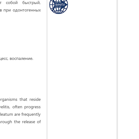
ет собой быстрый,
в при одонтогенных
есс, воспаление.
rganisms that reside
elitis, often progress
cleatum are frequently
hrough the release of