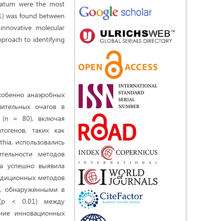
cleatum were the most
.01) was found between
innovative molecular
pproach to identifying
собенно анаэробных
ительных очагов в
(n = 80), включая
огенов, таких как
ythia, использовались
тельности методов
а успешно выявила
радиционных методов
ми, обнаруженными в
 (p < 0,01) между
ение инновационных