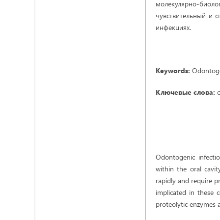
молекулярно-биол
чувствительный и 
инфекциях.
Keywords:
Odontogen
Ключевые слова:
Odontogenic infecti
within the oral cavit
rapidly and require p
implicated in these 
proteolytic enzymes 