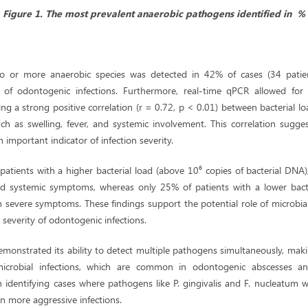
Figure 1. The most prevalent anaerobic pathogens identified in %
wo or more anaerobic species was detected in 42% of cases (34 patient
 of odontogenic infections. Furthermore, real-time qPCR allowed for 
ling a strong positive correlation (r = 0.72, p < 0.01) between bacterial lo
ch as swelling, fever, and systemic involvement. This correlation sugge
 important indicator of infection severity.
atients with a higher bacterial load (above 10⁶ copies of bacterial DNA
nd systemic symptoms, whereas only 25% of patients with a lower bact
h severe symptoms. These findings support the potential role of microbia
l severity of odontogenic infections.
monstrated its ability to detect multiple pathogens simultaneously, makin
ymicrobial infections, which are common in odontogenic abscesses and 
 in identifying cases where pathogens like P. gingivalis and F. nucleatum 
in more aggressive infections.