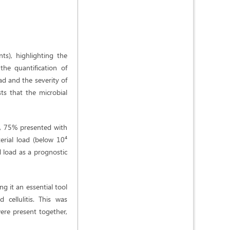
s), highlighting the
the quantification of
ad and the severity of
sts that the microbial
), 75% presented with
erial load (below 10⁴
l load as a prognostic
g it an essential tool
cellulitis. This was
were present together,