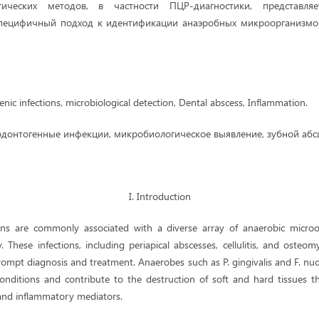
огических методов, в частности ПЦР-диагностики, представля
специфичный подход к идентификации анаэробных микроорганизмо
ic infections, microbiological detection, Dental abscess, Inflammation.
одонтогенные инфекции, микробиологическое выявление, зубной абсц
I. Introduction
ons are commonly associated with a diverse array of anaerobic microo
y. These infections, including periapical abscesses, cellulitis, and osteomy
rompt diagnosis and treatment. Anaerobes such as P. gingivalis and F. nu
conditions and contribute to the destruction of soft and hard tissues t
and inflammatory mediators.