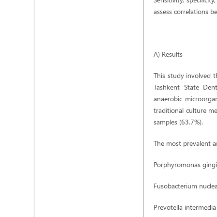
assess correlations be
A) Results
This study involved t
Tashkent State Dent
anaerobic microorga
traditional culture m
samples (63.7%).
The most prevalent a
Porphyromonas gingiv
Fusobacterium nuclea
Prevotella intermedia