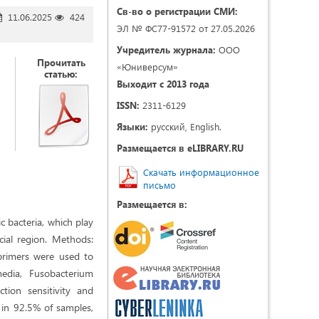
Св-во о регистрации СМИ:
11.06.2025
424
ЭЛ № ФС77-91572 от 27.05.2026
Учредитель журнала:
ООО
Прочитать
«Юниверсум»
статью:
Выходит с 2013 года
ISSN:
2311-6129
Языки:
русский, English.
Размещается в eLIBRARY.RU
Скачать информационное
письмо
Размещается в:
c bacteria, which play
cial region. Methods:
 primers were used to
media, Fusobacterium
ction sensitivity and
a in 92.5% of samples,