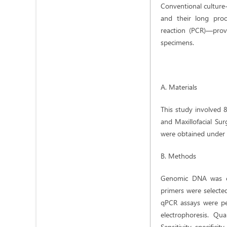
Conventional culture-
and their long proc
reaction (PCR)—provid
specimens.
A. Materials
This study involved 8
and Maxillofacial Su
were obtained under s
B. Methods
Genomic DNA was ext
primers were select
qPCR assays were per
electrophoresis. Qua
Sensitivity, specifici