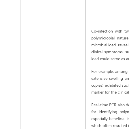
Co-infection with t
polymicrobial nature
microbial load, revea
clinical symptoms, su
load could serve as an
For example, among p
extensive swelling a
copies) exhibited suc
marker for the clinica
Real-time PCR also de
for identifying pol
especially beneficial
which often resulted 