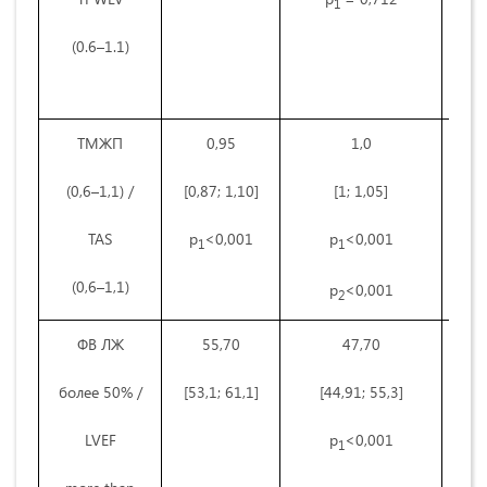
1
(0.6–1.1)
ТМЖП
0,95
1,0
(0,6–1,1) /
[0,87; 1,10]
[1; 1,05]
TAS
р
<0,001
р
<0,001
1
1
(0,6–1,1)
р
<0,001
2
ФВ ЛЖ
55,70
47,70
более 50% /
[53,1; 61,1]
[44,91; 55,3]
LVEF
р
<0,001
1