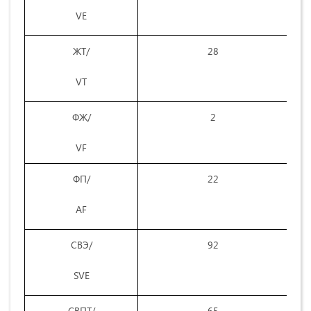
VE
ЖТ/
28
2
VT
ФЖ/
2
2
VF
ФП/
22
2
AF
СВЭ/
92
8
SVE
СВПТ/
65
5