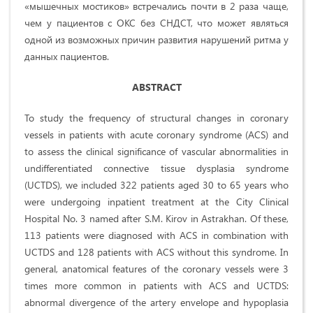
«мышечных мостиков» встречались почти в 2 раза чаще,
чем у пациентов с ОКС без СНДСТ, что может являться
одной из возможных причин развития нарушений ритма у
данных пациентов.
ABSTRACT
To study the frequency of structural changes in coronary
vessels in patients with acute coronary syndrome (ACS) and
to assess the clinical significance of vascular abnormalities in
undifferentiated connective tissue dysplasia syndrome
(UCTDS), we included 322 patients aged 30 to 65 years who
were undergoing inpatient treatment at the City Clinical
Hospital No. 3 named after S.M. Kirov in Astrakhan. Of these,
113 patients were diagnosed with ACS in combination with
UCTDS and 128 patients with ACS without this syndrome. In
general, anatomical features of the coronary vessels were 3
times more common in patients with ACS and UCTDS:
abnormal divergence of the artery envelope and hypoplasia