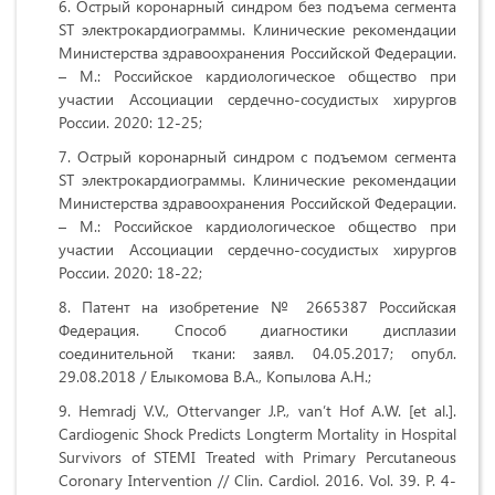
Острый коронарный синдром без подъема сегмента
ST электрокардиограммы. Клинические рекомендации
Министерства здравоохранения Российской Федерации.
– М.: Российское кардиологическое общество при
участии Ассоциации сердечно-сосудистых хирургов
России. 2020: 12-25;
Острый коронарный синдром с подъемом сегмента
ST электрокардиограммы. Клинические рекомендации
Министерства здравоохранения Российской Федерации.
– М.: Российское кардиологическое общество при
участии Ассоциации сердечно-сосудистых хирургов
России. 2020: 18-22;
Патент на изобретение № 2665387 Российская
Федерация. Способ диагностики дисплазии
соединительной ткани: заявл. 04.05.2017; опубл.
29.08.2018 / Елыкомова В.А., Копылова А.Н.;
Hemradj V.V., Ottervanger J.P., van’t Hof A.W. [et al.].
Cardiogenic Shock Predicts Longterm Mortality in Hospital
Survivors of STEMI Treated with Primary Percutaneous
Coronary Intervention // Clin. Cardiol. 2016. Vol. 39. P. 4-