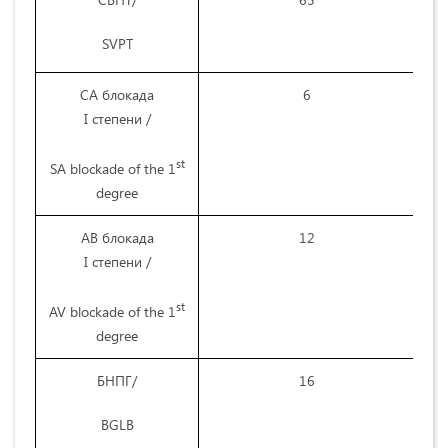
SVPT
СА блокада
6
6
I степени /
st
SA blockade of the 1
degree
АВ блокада
12
1
I степени /
st
AV blockade of the 1
degree
БНПГ/
16
1
BGLB