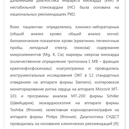
дальнейшем диагностика инфаркта миокарда (ИМ) и
нестабильной стенокардии (НС) была основана на
национальных рекомендациях РКО.
Всем пациентам определялись клинико-лабораторные
(общий анализ крови; общий анализ мочи);
биохимические показатели крови (креатинин, печеночные
пробы, липидный спектр, глюкоза); содержание
микроэлементов (Mg, K, Ca); маркеры некроза миокарда
(количественное определение тропонина I, МВ – фракции
креатинфосфокиназы); коагулограмма и проводились
инструментальные исследования (ЭКГ в 12 стандартных
отведениях на аппарате фирмы Siemens), холтеровское
мониторирование ритма сердца на аппарате Microvit MT-
101 и программы анализа MT-200 фирмы Schiller
(Швейцария), эхокардиоскопия на аппарате фирмы
Toshiba (Япония), селективная коронароангиография на
аппарате фирмы Philips (Япония). Диагностика СНДСТ
проводилась на основании клинических рекомендаций [4]: