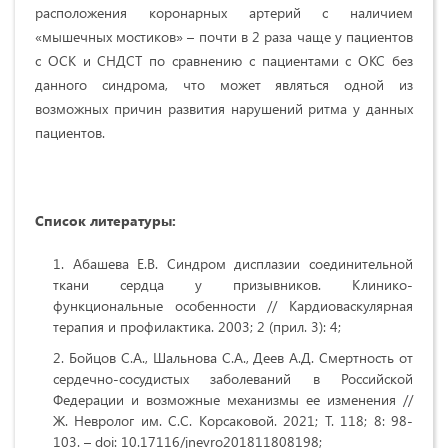
расположения коронарных артерий с наличием
«мышечных мостиков» – почти в 2 раза чаще у пациентов
с ОСК и СНДСТ по сравнению с пациентами с ОКС без
данного синдрома, что может являться одной из
возможных причин развития нарушений ритма у данных
пациентов.
Список литературы:
Абашева Е.В. Синдром дисплазии соединительной
ткани сердца у призывников. Клинико-
функциональные особенности // Кардиоваскулярная
терапия и профилактика. 2003; 2 (прил. 3): 4;
Бойцов С.А., Шальнова С.А., Деев А.Д. Смертность от
сердечно-сосудистых заболеваний в Российской
Федерации и возможные механизмы ее изменения //
Ж. Невролог им. С.С. Корсаковой. 2021; Т. 118; 8: 98-
103. – doi: 10.17116/jnevro201811808198;