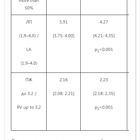
more than
50%
ЛП
3,91
4,27
(1,9–4,0) /
[3,75; 4,00]
[4,21; 4,35]
LA
р
<0,001
1
(1.9–4.0)
ПЖ
2,16
2,23
до 3,2 /
[2,08; 2,21]
[2,18; 2,35]
RV up to 3.2
р
<0,001
1