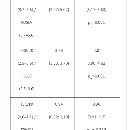
(3,7–5,6) /
[4,97; 5,07]
[5,17; 5,63]
FDSLV
р
<0,001
1
(3.7–5.6)
КСРЛЖ
3,68
4,0
(2,5–3,6) /
[3,53; 3,70]
[3,90; 4,62]
FSSLV
р
<0,001
1
(2.5–3.6)
ТЗСЛЖ
0,94
0,96
(0,6–1,1) /
[0,82; 1,10]
[0,91; 1,2]
TPWLV
р
= 0,712