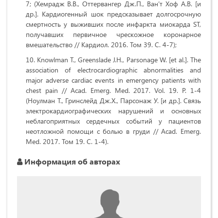
7; (Хемрадж В.В., Оттервангер Дж.П., Ван’т Хоф А.В. [и
др.]. Кардиогенный шок предсказывает долгосрочную
смертность у выживших после инфаркта миокарда ST,
получавших первичное чрескожное коронарное
вмешательство // Кардиол. 2016. Том 39. С. 4-7);
Knowlman T., Greenslade J.H., Parsonage W. [et al.]. The
association of electrocardiographic abnormalities and
major adverse cardiac events in emergency patients with
chest pain // Acad. Emerg. Med. 2017. Vol. 19. P. 1-4
(Ноулман Т., Гринслейд Дж.Х., Парсонаж У. [и др.]. Связь
электрокардиографических нарушений и основных
неблагоприятных сердечных событий у пациентов
неотложной помощи с болью в груди // Acad. Emerg.
Med. 2017. Том 19. С. 1-4).
Информация об авторах