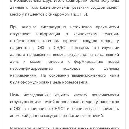
В исследованиях Друк И.В. с соавторами были получены
данные о том, какие аномалии развития сосудов имеют
место у пациентов с синдромом НДСТ [3].
При анализе литературных источников практически
отсутствует информация о клиническом течении,
особенностях патогенеза, строения сосудов сердца у
пациентов с ОКС с СНДСТ. Полагаем, что изучение
данного направления весьма актуально на сегодняшний
день и может привести к формированию новых
персонифицированных подходов по данным
направлениям. На основании вышеизложенного нами
была сформулирована цель исследования.
Цель исследования: изучить частоту встречаемости
структурных изменений коронарных сосудов у пациентов
с ОКС в сочетании с СНДСТ и клиническую значимость
аномалий данных сосудов в развитии осложнений.
Материалы и методы: Клинические данные проведенного