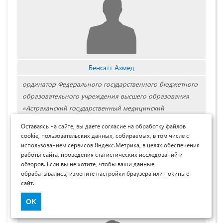
Бенсатт Ахмед
ординатор Федерального государственного бюджетного
образовательного учреждения высшего образования
«Астраханский государственный медицинский
университет» Министерства здравоохранения
Оставаясь на сайте, вы даете согласие на обработку файлов
Российской Федерации, РФ, г. Астрахань
cookie, пользовательских данных, собираемых, в том числе с
использованием сервисов Яндекс.Метрика, в целях обеспечения
Bensatt Ahmed
работы сайта, проведения статистических исследований и
обзоров. Если вы не хотите, чтобы ваши данные
resident Federal State Budgetary Educational Institution of
обрабатывались, измените настройки браузера или покиньте
Higher Education Astrakhan State Medical University Ministry
сайт.
of Health of the Russian Federation, Russia, Astrakhan
OK