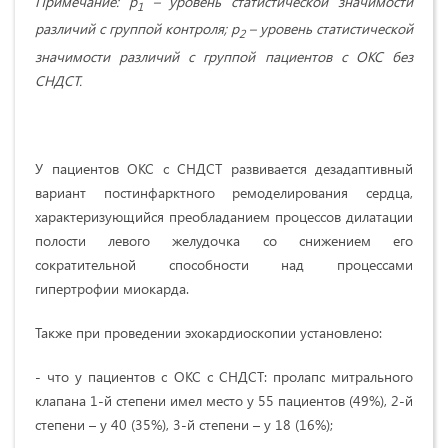
Примечание: р
– уровень статистической значимости
1
различий с группой контроля; р
– уровень статистической
2
значимости различий с группой пациентов с ОКС без
СНДСТ.
У пациентов ОКС с СНДСТ развивается дезадаптивный
вариант постинфарктного ремоделирования сердца,
характеризующийся преобладанием процессов дилатации
полости левого желудочка со снижением его
сократительной способности над процессами
гипертрофии миокарда.
Также при проведении эхокардиоскопии установлено:
- что у пациентов с ОКС с СНДСТ: пролапс митрального
клапана 1-й степени имел место у 55 пациентов (49%), 2-й
степени – у 40 (35%), 3-й степени – у 18 (16%);