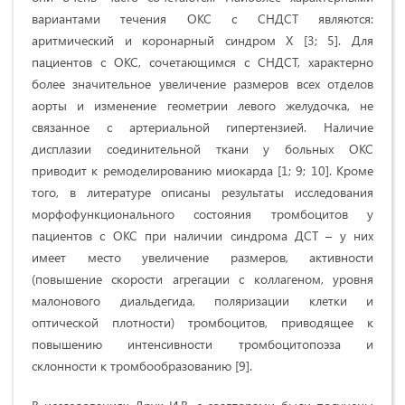
вариантами течения ОКС с СНДСТ являются:
аритмический и коронарный синдром Х [3; 5]. Для
пациентов с ОКС, сочетающимся с СНДСТ, характерно
более значительное увеличение размеров всех отделов
аорты и изменение геометрии левого желудочка, не
связанное с артериальной гипертензией. Наличие
дисплазии соединительной ткани у больных ОКС
приводит к ремоделированию миокарда [1; 9; 10]. Кроме
того, в литературе описаны результаты исследования
морфофункционального состояния тромбоцитов у
пациентов с ОКС при наличии синдрома ДСТ – у них
имеет место увеличение размеров, активности
(повышение скорости агрегации с коллагеном, уровня
малонового диальдегида, поляризации клетки и
оптической плотности) тромбоцитов, приводящее к
повышению интенсивности тромбоцитопоэза и
склонности к тромбообразованию [9].