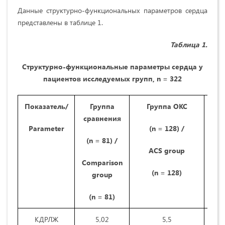
Данные структурно-функциональных параметров сердца
представлены в таблице 1.
Таблица 1.
Структурно-функциональные параметры сердца у
пациентов исследуемых групп
,
n = 322
Показатель/
Группа
Группа ОКС
сравнения
Parameter
(n = 128) /
(n = 81) /
ACS group
Comparison
A
(n = 128)
group
(n = 81)
КДРЛЖ
5,02
5,5