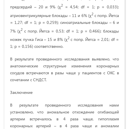
2
предсердий – 20 и 9% (χ
= 4,54; df = 1; p = 0,033);
2
атриовентрикулярные блокады – 11 и 6% (χ
с попр. Йетса
= 1,27; df = 1; p = 0,259); синоатриальные блокады – 6 и
2
7% (χ
с попр. Йетса = 0,53; df = 1; p = 0,466); блокады
2
ножек пучка Гиса – 15 и 8% (χ
с попр. Йетса = 2,01; df =
1; p = 0,156) соответственно.
В результате проведенного исследования выявлено, что
анатомические структурные изменения коронарных
сосудов встречаются в разы чаще у пациентов с ОКС в
сочетании с СНДСТ.
Заключение
В результате проведенного исследования нами
установлено, что аномальное отхождение огибающей
артерии встречалось в 4 раза чаще, гипоплазия
коронарных артерий – в 4 раза чаще и аномалии