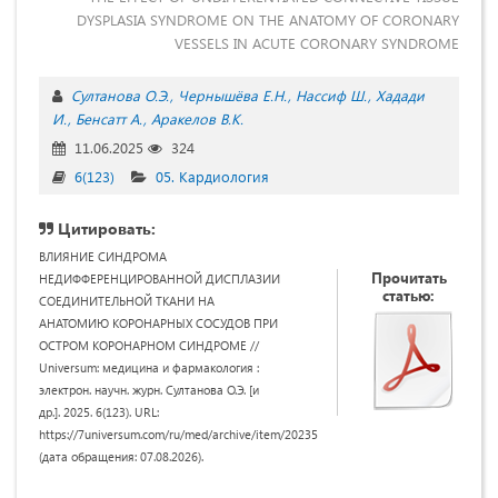
DYSPLASIA SYNDROME ON THE ANATOMY OF CORONARY
VESSELS IN ACUTE CORONARY SYNDROME
Султанова О.Э.
Чернышёва Е.Н.
Нассиф Ш.
Хадади
И.
Бенсатт А.
Аракелов В.К.
11.06.2025
324
6(123)
05. Кардиология
Цитировать:
ВЛИЯНИЕ СИНДРОМА
Прочитать
НЕДИФФЕРЕНЦИРОВАННОЙ ДИСПЛАЗИИ
статью:
СОЕДИНИТЕЛЬНОЙ ТКАНИ НА
АНАТОМИЮ КОРОНАРНЫХ СОСУДОВ ПРИ
ОСТРОМ КОРОНАРНОМ СИНДРОМЕ //
Universum: медицина и фармакология :
электрон. научн. журн. Султанова О.Э. [и
др.]. 2025. 6(123). URL:
https://7universum.com/ru/med/archive/item/20235
(дата обращения: 07.08.2026).