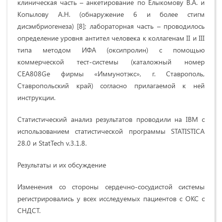
клиническая часть – анкетирование по Елыкомову В.А. и
Копылову А.Н. (обнаружение 6 и более стигм
дисэмбриогенеза) [8]; лабораторная часть – проводилось
определение уровня антител человека к коллагенам II и III
типа методом ИФА (оксипролин) с помощью
коммерческой тест-системы (каталожный номер
CEA808Ge фирмы «Иммунотэкс», г. Ставрополь,
Ставропольский край) согласно прилагаемой к ней
инструкции.
Статистический анализ результатов проводили на IBM с
использованием статистической программы STATISTICA
28.0 и StatTech v.3.1.8.
Результаты и их обсуждение
Изменения со стороны сердечно-сосудистой системы
регистрировались у всех исследуемых пациентов с ОКС с
СНДСТ.