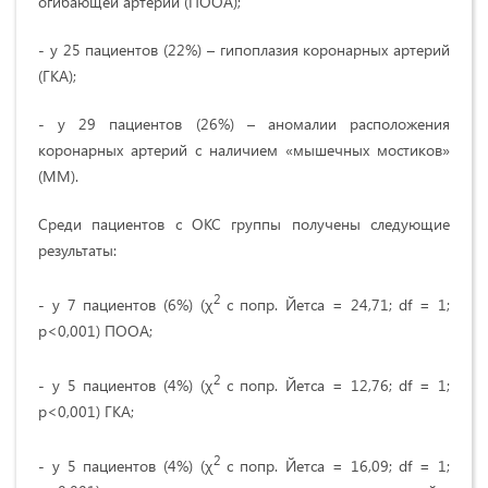
огибающей артерии (ПООА);
- у 25 пациентов (22%) – гипоплазия коронарных артерий
(ГКА);
- у 29 пациентов (26%) – аномалии расположения
коронарных артерий с наличием «мышечных мостиков»
(ММ).
Среди пациентов с ОКС группы получены следующие
результаты:
2
- у 7 пациентов (6%) (χ
с попр. Йетса = 24,71; df = 1;
p<0,001) ПООА;
2
- у 5 пациентов (4%) (χ
с попр. Йетса = 12,76; df = 1;
p<0,001) ГКА;
2
- у 5 пациентов (4%) (χ
с попр. Йетса = 16,09; df = 1;