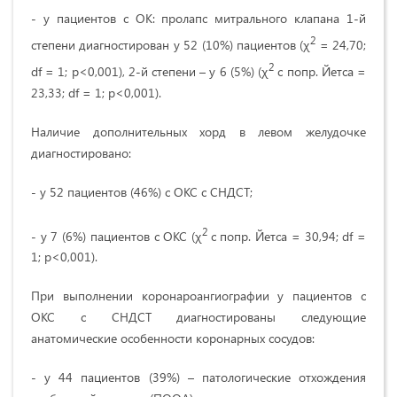
- у пациентов с ОК: пролапс митрального клапана 1-й
2
степени диагностирован у 52 (10%) пациентов (χ
= 24,70;
2
df = 1; p<0,001), 2-й степени – у 6 (5%) (χ
с попр. Йетса =
23,33; df = 1; p<0,001).
Наличие дополнительных хорд в левом желудочке
диагностировано:
- у 52 пациентов (46%) с ОКС с СНДСТ;
2
- у 7 (6%) пациентов с ОКС (χ
с попр. Йетса = 30,94; df =
1; p<0,001).
При выполнении коронароангиографии у пациентов с
ОКС с СНДСТ диагностированы следующие
анатомические особенности коронарных сосудов:
- у 44 пациентов (39%) – патологические отхождения