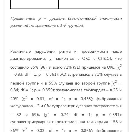
Примечание: p – уровень статистической значимости
различий по сравнению с 1-й группой.
Различные нарушения ритма и проводимости чаще
диагностировались у пациентов с ОКС с СНДСТ, что
2
составило 85% (96), и всего 71% (91) пришелся на ОКС (χ
= 0,83; df = 1; p = 0,361). ЖЭ встречалась в 71% случаев в
2
первой группе и в 59% случаев во второй группе (χ
=
0,84; df = 1; p = 0,359); желудочковая тахикардия – в 25 и
2
20% (χ
= 0,61; df = 1; p = 0,433); фибрилляция
желудочков – 2 и 0%; суправентрикулярная экстрасистолия
2
– 82 и 69% (χ
= 0,74; df = 1; p = 0,391);
суправентрикулярная пароксизмальная тахикардия – 58 и
2
56% (χ
= 0,03; df = 1; p = 0,866); фибрилляция