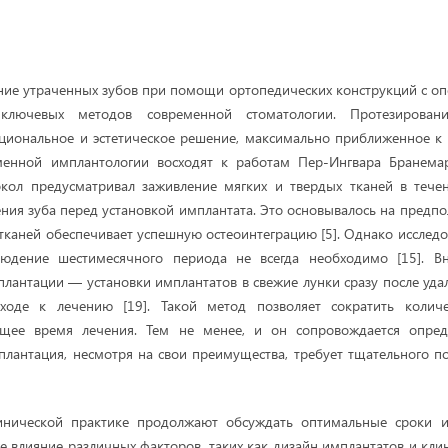
е утраченных зубов при помощи ортопедических конструкций с оп
лючевых методов современной стоматологии. Протезирован
циональное и эстетическое решение, максимально приближенное к
еменной имплантологии восходят к работам Пер-Ингвара Бранемар
окол предусматривал заживление мягких и твердых тканей в теч
ения зуба перед установкой имплантата. Это основывалось на предпо
тканей обеспечивает успешную остеоинтеграцию [5]. Однако исследо
людение шестимесячного периода не всегда необходимо [15]. В
антации — установки имплантатов в свежие лунки сразу после уда
оде к лечению [19]. Такой метод позволяет сократить количе
бщее время лечения. Тем не менее, и он сопровождается опред
антация, несмотря на свои преимущества, требует тщательного п
инической практике продолжают обсуждать оптимальные сроки и
е влияние различных факторов, таких как дизайн имплантатов и кли