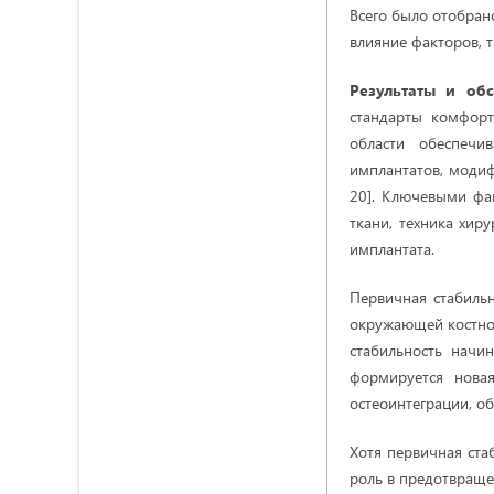
Всего было отобран
влияние факторов, т
Результаты и об
стандарты комфорт
области обеспечи
имплантатов, модиф
20]. Ключевыми фа
ткани, техника хир
имплантата.
Первичная стабильн
окружающей костной 
стабильность начи
формируется новая
остеоинтеграции, об
Хотя первичная ста
роль в предотвраще