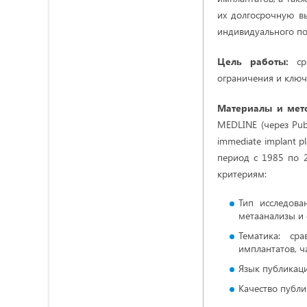
их долгосрочную в
индивидуального по
Цель работы:
сра
ограничения и ключ
Материалы и мет
MEDLINE (через PubM
immediate implant pl
период с 1985 по 
критериям:
Тип исследова
метаанализы и 
Тематика: ср
имплантатов, ч
Язык публикаци
Качество публ