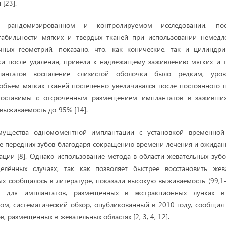
[23].
, рандомизированном и контролируемом исследовании, по
табильности мягких и твердых тканей при использовании немедл
чных геометрий, показано, что, как конические, так и цилиндри
и после удаления, привели к надлежащему заживлению мягких и т
антатов воспаление слизистой оболочки было редким, уро
объем мягких тканей постепенно увеличивался после постоянного п
поставимы с отсроченным размещением имплантатов в заживших
выживаемость до 95% [14].
имущества одномоментной имплантации c установкой временной
е передних зубов благодаря сокращению времени лечения и ожидан
ации [8]. Однако использование метода в области жевательных зуб
елённых случаях, так как позволяет быстрее восстановить жев
рых сообщалось в литературе, показали высокую выживаемость (99,1
%) для имплантатов, размещенных в экстракционных лунках в
ом, систематический обзор, опубликованный в 2010 году, сообщил
, размещенных в жевательных областях [2, 3, 4, 12].