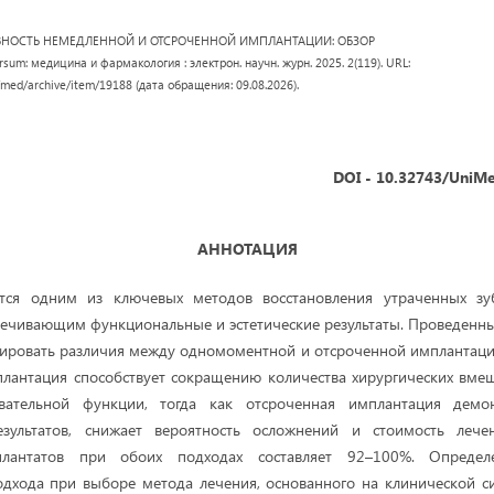
ИВНОСТЬ НЕМЕДЛЕННОЙ И ОТСРОЧЕННОЙ ИМПЛАНТАЦИИ: ОБЗОР
m: медицина и фармакология : электрон. научн. журн. 2025. 2(119). URL:
/med/archive/item/19188 (дата обращения: 09.08.2026).
DOI - 10.32743/UniMe
АННОТАЦИЯ
ется одним из ключевых методов восстановления утраченных зу
печивающим функциональные и эстетические результаты. Проведенн
ировать различия между одномоментной и отсроченной имплантацие
антация способствует сокращению количества хирургических вмеш
евательной функции, тогда как отсроченная имплантация демо
езультатов, снижает вероятность осложнений и стоимость лече
лантатов при обоих подходах составляет 92–100%. Определ
дхода при выборе метода лечения, основанного на клинической с