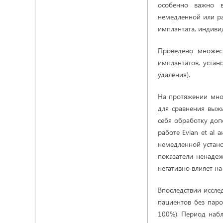
особенно важно в
немедленной или ра
имплантата, индиви
Проведено множест
имплантатов, устан
удаления).
На протяжении мног
для сравнения выж
себя обработку доп
работе Evian et al
немедленной устано
показатели ненадеж
негативно влияет на
Впоследствии иссле
пациентов без пар
100%). Период набл