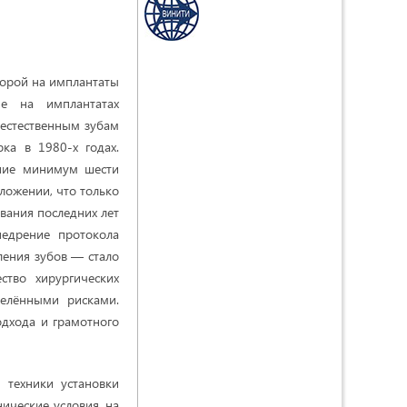
орой на имплантаты
ие на имплантатах
 естественным зубам
ка в 1980-х годах.
ение минимум шести
ложении, что только
вания последних лет
недрение протокола
ления зубов — стало
ство хирургических
елёнными рисками.
одхода и грамотного
 техники установки
нические условия, на