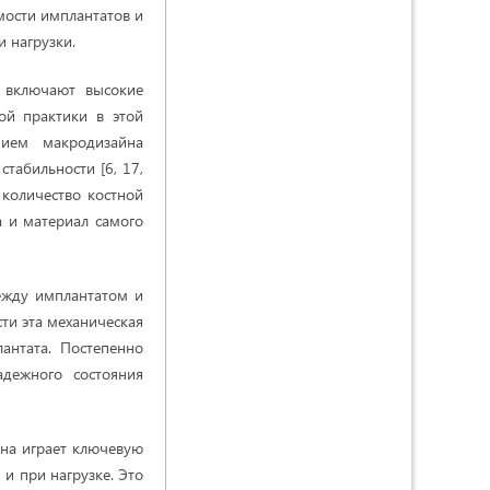
мости имплантатов и
и нагрузки.
 включают высокие
ой практики в этой
нием макродизайна
табильности [6, 17,
количество костной
а и материал самого
между имплантатом и
сти эта механическая
антата. Постепенно
адежного состояния
она играет ключевую
и при нагрузке. Это