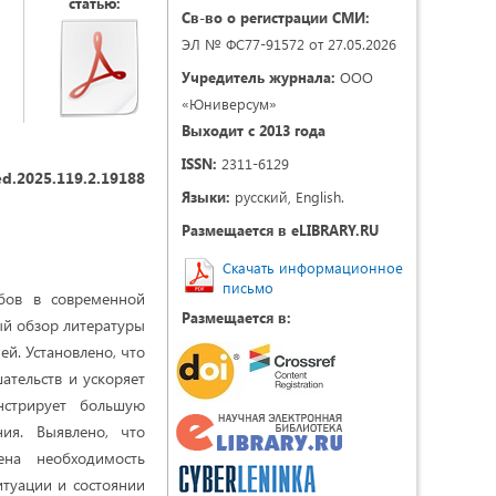
статью:
Св-во о регистрации СМИ:
ЭЛ № ФС77-91572 от 27.05.2026
Учредитель журнала:
ООО
«Юниверсум»
Выходит с 2013 года
ISSN:
2311-6129
d.2025.119.2.19188
Языки:
русский, English.
Размещается в eLIBRARY.RU
Скачать информационное
письмо
бов в современной
Размещается в:
ый обзор литературы
й. Установлено, что
ательств и ускоряет
нстрирует большую
ния. Выявлено, что
ена необходимость
итуации и состоянии