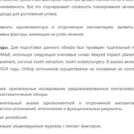
ыживаемость. Всё это подчеркивает сложность планирования лечен
дхода для достижения успеха.
внить одномоментную и отсроченную имплантацию, выявить 
евые факторы, влияющие на успех лечения.
оды.
Для подготовки данного обзора был проведен тщательный п
ed), используя следующие ключевые слова: delayed implant placeme
acement, survival, tooth extraction, tooth socket/surgery. В анализ в
2024 годы. Отбор источников осуществлялся на основании их соот
ния: оригинальные исследования, рандомизированные контролиру
систематические обзоры.
авнительный анализ одномоментной и отсроченной импланта
астота осложнений, эстетические и функциональные результаты.
и: английский.
икации: рецензируемые журналы с импакт-фактором.