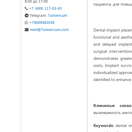
8.00 до 17.00
пациента, для повы
+7 (499) 117-03-65
Telegram:
7universum
+79609483038
med@7universum.com
Dental implant placem
functional and aesth
and delayed implant
surgical interventio
demonstrates greater
costs. Implant surv
individualized approa
identified to enhance
Ключевые слова
выживаемость импла
Keywords:
dental im