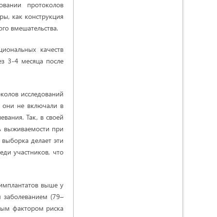
овании протоколов
ры, как конструкция
го вмешательства.
циональных качеств
ез 3-4 месяца после
околов исследований
 они не включали в
вания. Так, в своей
нь выживаемости при
 выборка делает эти
еди участников, что
 имплантатов выше у
 заболеванием (79–
жным фактором риска