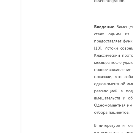
osseointegration.
Введение.
Замещени
стало одним из к
предоставляет функ
[10]. Истоки совр
Классический прот
месяцев после удал
полное заживление 
показали, что соб
одномоментной импл
революцией в подх
вмешательств и о
Одномоментная импл
отбора пациентов.
В литературе и кл
имплантатов, а такж