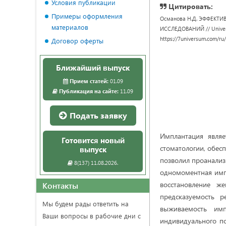
Условия публикации
Цитировать:
Примеры оформления
Османова Н.Д. ЭФФЕКТ
материалов
ИССЛЕДОВАНИЙ // Universu
https://7universum.com/ru
Договор оферты
Ближайший выпуск
Прием статей:
01.09
Публикация на сайте:
11.09
Подать заявку
Имплантация явля
Готовится новый
стоматологии, обес
выпуск
позволил проанализ
8(137) 11.08.2026.
одномоментная импл
восстановление ж
Контакты
предсказуемость р
Мы будем рады ответить на
выживаемость имп
Ваши вопросы в рабочие дни с
индивидуального по