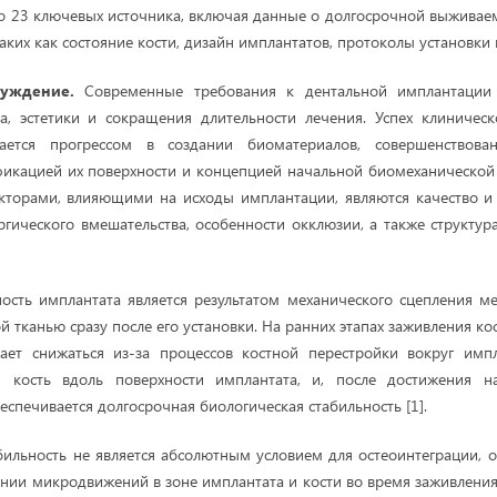
о 23 ключевых источника, включая данные о долгосрочной выживае
аких как состояние кости, дизайн имплантатов, протоколы установки 
суждение.
Современные требования к дентальной имплантации
а, эстетики и сокращения длительности лечения. Успех клиническ
вается прогрессом в создании биоматериалов, совершенствова
икацией их поверхности и концепцией начальной биомеханической с
кторами, влияющими на исходы имплантации, являются качество и 
ургического вмешательства, особенности окклюзии, а также структур
ость имплантата является результатом механического сцепления 
тканью сразу после его установки. На ранних этапах заживления ко
нает снижаться из-за процессов костной перестройки вокруг импл
 кость вдоль поверхности имплантата, и, после достижения н
еспечивается долгосрочная биологическая стабильность [1].
бильность не является абсолютным условием для остеоинтеграции, 
нии микродвижений в зоне имплантата и кости во время заживления 