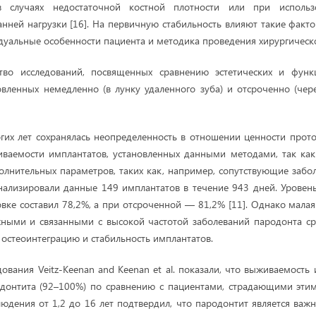
 случаях недостаточной костной плотности или при использ
нней нагрузки [16]. На первичную стабильность влияют такие факто
дуальные особенности пациента и методика проведения хирургическо
во исследований, посвященных сравнению эстетических и функ
овленных немедленно (в лунку удаленного зуба) и отсроченно (чер
их лет сохранялась неопределенность в отношении ценности прот
иваемости имплантатов, установленных данными методами, так как
олнительных параметров, таких как, например, сопутствующие заболе
 анализировали данные 149 имплантатов в течение 943 дней. Урове
вке составил 78,2%, а при отсроченной — 81,2% [11]. Однако малая
ными и связанными с высокой частотой заболеваний пародонта ср
 остеоинтеграцию и стабильность имплантатов.
дования Veitz-Keenan and Keenan et al. показали, что выживаемость
одонтита (92–100%) по сравнению с пациентами, страдающими этим
юдения от 1,2 до 16 лет подтвердил, что пародонтит является ва