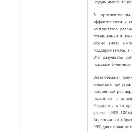
неудач имплантации 
В проспективном
эффективности и с
имплантатов разли
помещенные в лунк
обоих типах импл
поддерживались, а 
Эти результаты со
показали 5-летнюю 
Эстетические пре
очевидны при утрат
постоянной реставр
полезным в опред
Результаты, о кото
успеха (93,9–100
Аналогичным образ
99% для имплантатов