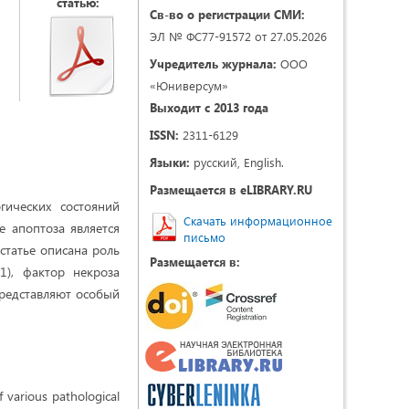
статью:
Св-во о регистрации СМИ:
ЭЛ № ФС77-91572 от 27.05.2026
Учредитель журнала:
ООО
«Юниверсум»
Выходит с 2013 года
ISSN:
2311-6129
Языки:
русский, English.
Размещается в eLIBRARY.RU
гических состояний
Скачать информационное
е апоптоза является
письмо
статье описана роль
Размещается в:
1), фактор некроза
представляют особый
f various pathological