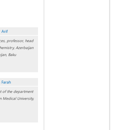
 Arif
ces, professor, head
hemistry, Azerbaijan
ijan, Baku
Farah
nt of the department
n Medical University,