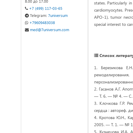
8.00 до 17.00
states. Particularly 
+7 (499) 117-03-65
cardiomyocytes. Prese
Telegram:
7universum
APO-1), tumor necro
+79609483038
special interest to ca
med@7universum.com
Список литерат
1. Березикова Е.
ремоделирования,
персонализированной
2. Гасанов А.Г. Апо
— Т. 6. — № 4. — С
3. Клочкова Г.Р. 
сердца : автореф. ди
4. Кротова Ю.Н., К
2005. — Т. 1. — № 
5. Кузнецова И.А.