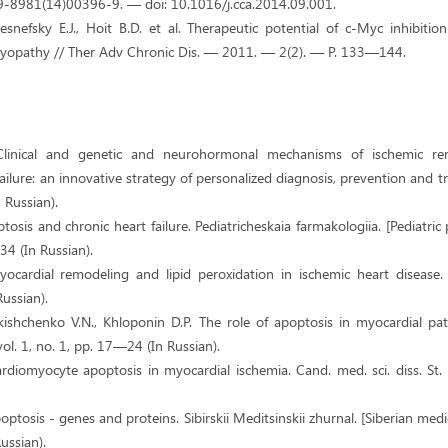
9-8981(14)00396-9. — doi: 10.1016/j.cca.2014.09.001.
esnefsky E.J., Hoit B.D. et al. Therapeutic potential of c-Myc inhibiti
yopathy // Ther Adv Chronic Dis. — 2011. — 2(2). — P. 133—144.
Clinical and genetic and neurohormonal mechanisms of ischemic re
ailure: an innovative strategy of personalized diagnosis, prevention and tr
 Russian).
osis and chronic heart failure. Pediatricheskaia farmakologiia. [Pediatri
34 (In Russian).
ocardial remodeling and lipid peroxidation in ischemic heart disease. 
ussian).
rkishchenko V.N., Khloponin D.P. The role of apoptosis in myocardial pat
ol. 1, no. 1, pp. 17—24 (In Russian).
rdiomyocyte apoptosis in myocardial ischemia. Cand. med. sci. diss. St.
ptosis - genes and proteins. Sibirskii Meditsinskii zhurnal. [Siberian medic
ussian).