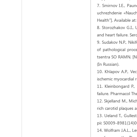
7. Smirnov I.E., Pau
uchrezhdenie «Nauchny
Health"]. Available a
8. Storozhakov G.I., 
and heart failure. Ser
9. Sudakov N.P., Nik
of pathological pro
tsentra SO RAMN. [New
(In Russian).
10. Khlapov A.P., Vec
ischemic myocardial r
11. Kleinbongard P.,
failure. Pharmacol Th
12. Skjelland M., Mic
rich carotid plaques 
13. Ueland T., Gulles
pii: S0009-8981(14)0
14. Wolfram J.A.L., Le