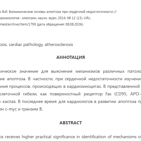
 Ф.И. Биохимические основы апоптоза при сердечной недостаточности //
макология : электрон. научн. журн. 2014. № 12 (13). URL:
/med/archive/item/1799 (дата обращения: 08.08.2026).
sis, cardiac pathology, atherosclerosis
АННОТАЦИЯ
ическое значение для выяснения механизмов различных патоло
ие апоптоза. В частности, при сердечной недостаточности изучени
ия процессов, происходящих в кардиомиоцитах. В представленной 
клеточной гибели, как поверхностный рецептор Fas (CD95, APO-
 каспаз. В последнее время для кардиологов в развитии апоптоза 
н с-myc и гранзим В.
ABSTRACT
s receives higher practical significance in identification of mechanisms o