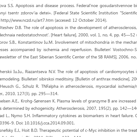
nova S.S. Apoptosis and disease process. Federal'noe gosudarstvennoe
i tsentr zdorov'ia detei». [Federal State Scientific Institution "Scientifi
t: http://www.nczd.ru/art7.htm (accesed: 12 October 2014).
Uteshev D.B. The role of apoptosis in the development of atherosclerosis
dechnaia nedostatochnost'. [Heart failure], 2000, vol. 1, no, 4, pp. 45—52 
iforov S.B., Konstantinov Iu.M. Involvement of mitochondria in the mech
cesses accompanied by ischemia and reperfusion. Biulleten' Vostochno-
sletter of the East Siberian Scientific Center of the SB RAMS], 2006, n
herskii Iu.Iu., Riazantseva N.V. The role of apoptosis of cardiomyocyte
emodeling. Biulleten' sibirskoi meditsiny. [Bulletin of anthrax medicine], 2
 Heusch G., Schulz R. TNFalpha in atherosclerosis, myocardial ischemia/
er., 2010, 127(3), pp. 295—314.
helsen A.E., Krohg-Sørensen K. Plasma levels of granzyme B are increased i
as determined by echogenicity. Atherosclerosis, 2007, 195(2), pp. 142—14
tad L., Nymo S.H. Inflammatory cytokines as biomarkers in heart failure. 
0396-9. Doi: 10.1016/j.cca.2014.09.001.
snefsky E.J., Hoit B.D. Therapeutic potential of c-Myc inhibition in the tr