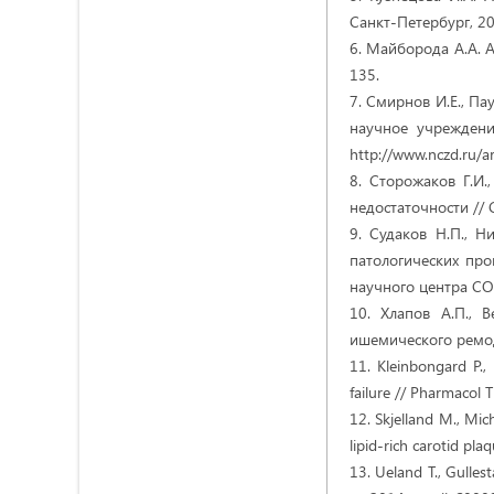
Санкт-Петербург, 20
6. Майборода А.А. 
135.
7. Смирнов И.Е., Па
научное учреждени
http://www.nczd.ru/a
8. Сторожаков Г.И.
недостаточности //
9. Судаков Н.П., 
патологических пр
научного центра СО
10. Хлапов А.П., 
ишемического ремо
11. Kleinbongard P.,
failure // Pharmacol
12. Skjelland M., Mic
lipid-rich carotid p
13. Ueland T., Gulles