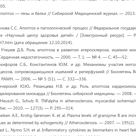
05.
Апоптоз — гены и белки // Сибирский Медицинский журнал. — 201
унова С.С. Апоптоз и патологический процесс // Федеральное госуд
е «Научный центр здоровья детей» / [Электронный ресурс]. — Р
rt7.htm (дата обращения: 12.10.2014).
, Утешев Д.Б. Роль апоптоза в развитии атеросклероза, ишемии м
 Сердечная недостаточность. — 2000. — Т. 1. — № 4. — С. 45—52.
Никифоров С.Б., Константинов Ю.М. и др. Механизмы участия мито
оцессов, сопровождающихся ишемией и реперфузией // Бюллетень В
 РАМН. — 2006. — № 5 (51). — С. 332—336.
Вечерский Ю.Ю., Рязанцева Н.В. и др. Роль апоптоза кардиомио
делирования миокарда // Бюллетень сибирской медицины. — 2008. 
 Heusch G., Schulz R. TNFalpha in atherosclerosis, myocardial ischemia/
 Ther. — 2010. — 127(3). — P. 295—314.
helsen A.E., Krohg-Sørensen K. et al. Plasma levels of granzyme B are incr
laques as determined by echogenicity // Atherosclerosis. — 2007. — 195(2
tad L., Nymo S.H. et al. Inflammatory cytokines as biomarkers in heart fail