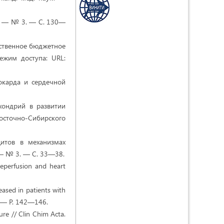
3. — № 3. — С. 130—
арственное бюджетное
ежим доступа: URL:
иокарда и сердечной
хондрий в развитии
осточно-Сибирского
цитов в механизмах
— № 3. — С. 33—38.
reperfusion and heart
eased in patients with
). — P. 142—146.
ure // Clin Chim Acta.