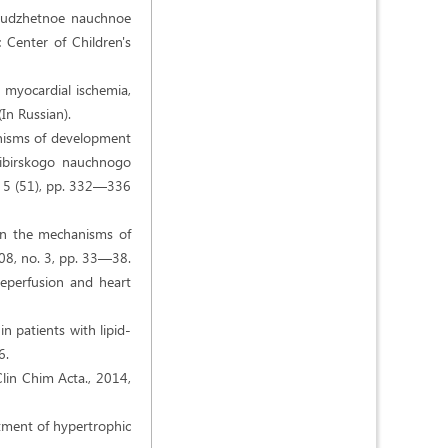
 biudzhetnoe nauchnoe
c Center of Children's
, myocardial ischemia,
(In Russian).
anisms of development
Sibirskogo nauchnogo
o. 5 (51), pp. 332—336
s in the mechanisms of
008, no. 3, pp. 33—38.
reperfusion and heart
n patients with lipid-
6.
Clin Chim Acta., 2014,
eatment of hypertrophic