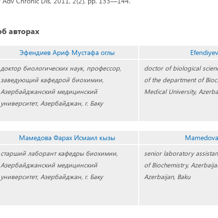
 Adv Chronic Dis, 2011, 2(2), pp. 133—144.
б авторах
Эфендиев Ариф Мустафа оглы
Efendiyev
доктор биологических наук, профессор,
doctor of biological scien
заведующий кафедрой биохимии,
of the department of Bioc
Азербайджанский медицинский
Medical University, Azerba
университет, Азербайджан, г. Баку
Мамедова Фарах Исмаил кызы
Mamedova 
старший лаборант кафедры биохимии,
senior laboratory assista
Азербайджанский медицинский
of Biochemistry, Azerbaija
университет, Азербайджан, г. Баку
Azerbaijan, Baku