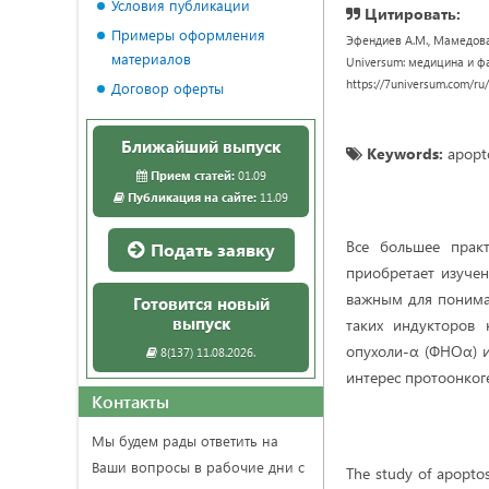
Условия публикации
Цитировать:
Примеры оформления
Эфендиев А.М., Мамедова
материалов
Universum: медицина и фар
https://7universum.com/ru
Договор оферты
Ближайший выпуск
Keywords:
apopto
Прием статей:
01.09
Публикация на сайте:
11.09
Все большее практ
Подать заявку
приобретает изучен
важным для пониман
Готовится новый
выпуск
таких индукторов 
опухоли-α (ФНОα) и
8(137) 11.08.2026.
интерес протоонкоге
Контакты
Мы будем рады ответить на
Ваши вопросы в рабочие дни с
The study of apoptosi