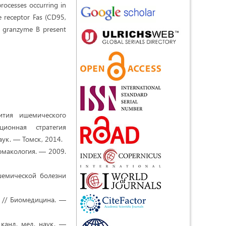
processes occurring in
ce receptor Fas (CD95,
d granzyme B present
ития ишемического
ционная стратегия
аук. — Томск, 2014.
армакология. — 2009.
шемической болезни
а // Биомедицина. —
канд. мед. наук. —