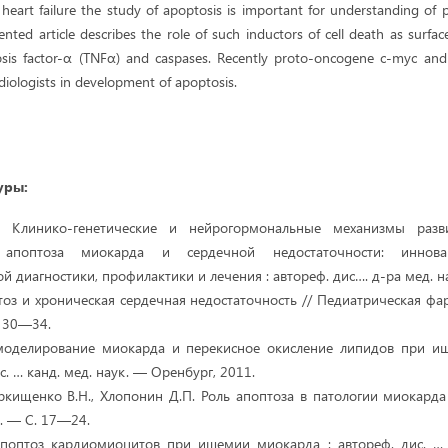
in heart failure the study of apoptosis is important for understanding of 
nted article describes the role of such inductors of cell death as surfa
sis factor-α (TNFα) and caspases. Recently proto-oncogene с-myc an
rdiologists in development of apoptosis.
уры:
Н. Клинико-генетические и нейрогормональные механизмы разв
 апоптоза миокарда и сердечной недостаточности: иннова
 диагностики, профилактики и лечения : автореф. дис…. д-ра мед. н
птоз и хроническая сердечная недостаточность // Педиатрическая ф
. 30—34.
Ремоделирование миокарда и перекисное окисление липидов при и
с. … канд. мед. наук. — Оренбург, 2011.
аркищенко В.Н., Хлопонин Д.П. Роль апоптоза в патологии миокард
1. — С. 17—24.
 Апоптоз кардиомиоцитов при ишемии миокарда : автореф. дис. … 