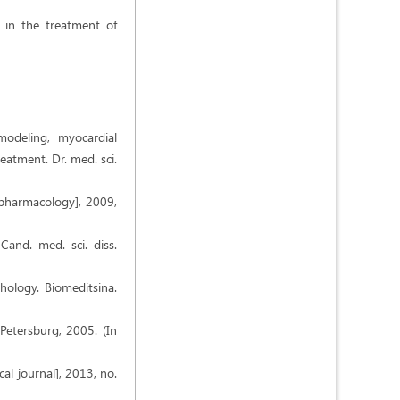
on in the treatment of
modeling, myocardial
eatment. Dr. med. sci.
c pharmacology], 2009,
Cand. med. sci. diss.
hology. Biomeditsina.
 Petersburg, 2005. (In
al journal], 2013, no.