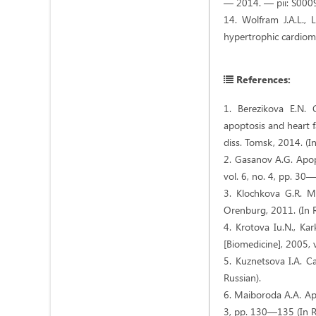
— 2014. — pii: S000
14. Wolfram J.A.L., L
hypertrophic cardiom
References:
1. Berezikova E.N. 
apoptosis and heart f
diss. Tomsk, 2014. (In
2. Gasanov A.G. Apopt
vol. 6, no. 4, pp. 30—
3. Klochkova G.R. My
Orenburg, 2011. (In R
4. Krotova Iu.N., Ka
[Biomedicine], 2005, v
5. Kuznetsova I.A. Ca
Russian).
6. Maiboroda A.A. Apo
3, pp. 130—135 (In R