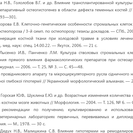
на Н.В., Гололобов В.Г. и др. Влияние трансплантированной культур
репаративный остеогистогенез в области дефекта теменных костей //
 293—301.
охорова Е.В. Клеточно-генетические особенности стромальных клеток
теопороза / 3-й симп. по остеопорозу: тезисы докладов. — СПб., 200
генерация костной ткани при холодовой травме в условиях лечен
. мед. наук: спец. 14.00.22. — Якутск, 2006. — 21 с.
 Лысенко И.В., Панченко Л.М. Культура стволовых стромальных кл
ения прямого влияния фармакологических препаратов при остеоарт
журнал. — 2006. — Т. 25, № 3. — С. 45—48.
н провідникового апарату та мікроциркуляторного русла сідничного
льної глибокої гіпотермії // Украинский морфологический альманах. — 
, Горская Ю.Ф., Шуклина Е.Ю. и др. Возрастные изменения количества
 костном мозге животных // Морфология. — 2004. — Т. 126, № 6. — 
 рекомендации по получению, культивированию и использо
ветеринарных лабораториях первичных, перевиваемых и диплоид
ия. — М., 1978. — 30 с.
 Дедух Н.В., Малишкина С.В. Влияние гипотермии на ремоделиров