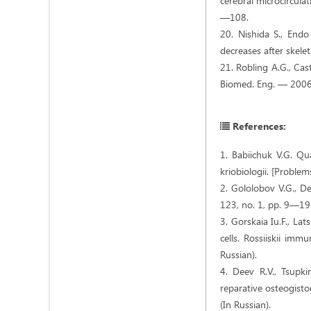
cerebral microcircula
—108.
20. Nishida S., End
decreases after skel
21. Robling A.G., Cas
Biomed. Eng. — 2006
References:
1. Babiichuk V.G. Qu
kriobiologii. [Proble
2. Gololobov V.G., De
123, no. 1, pp. 9—19 
3. Gorskaia Iu.F., La
cells. Rossiiskii imm
Russian).
4. Deev R.V., Tsupki
reparative osteogisto
(In Russian).