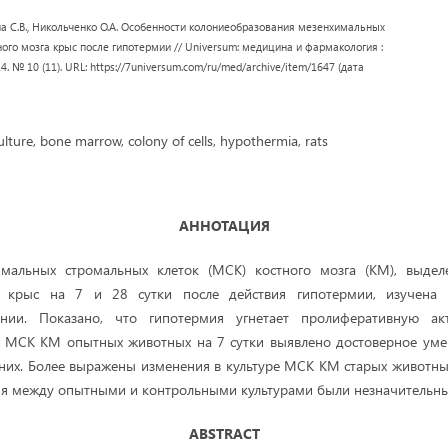
 С.В., Никольченко О.А. Особенности колониеобразования мезенхимальных
ого мозга крыс после гипотермии // Universum: медицина и фармакология :
14. № 10 (11). URL: https://7universum.com/ru/med/archive/item/1647 (дата
ulture, bone marrow, colony of cells, hypothermia, rats
АННОТАЦИЯ
имальных стромальных клеток (МСК) костного мозга (КМ), выдел
 крыс на 7 и 28 сутки после действия гипотермии, изучена с
онии. Показано, что гипотермия угнетает пролиферативную а
х МСК КМ опытных животных на 7 сутки выявлено достоверное уме
 них. Более выражены изменения в культуре МСК КМ старых животных
ия между опытными и контрольными культурами были незначительн
ABSTRACT