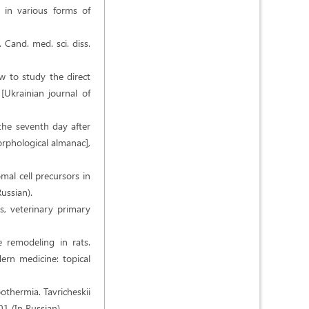
s in various forms of
 Cand. med. sci. diss.
w to study the direct
 [Ukrainian journal of
 the seventh day after
rphological almanac],
mal cell precursors in
ussian).
es, veterinary primary
 remodeling in rats.
dern medicine: topical
othermia. Tavricheskii
1 (In Russian).