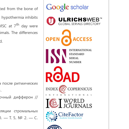
lated from the bone of
 hypothermia inhibits
th
BMSC at 7
day were
imals. The differences
d.
а после ритмических
.
еточный дифферон //
уляции стромальных
. — Т. 5, № 2. — С.