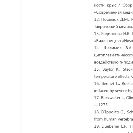
кости крыс / Сбор
«Современная медиц
12. Пошелок Д.М., 
Таврический медико
13. Родионова Н.В. Ц
«Видавництво «Наук
14. Шалимов В.А.
цитоплазматически
воздействию гиподи
15. Baylor K., Stec
temperature effects 
16. Bennet L., Roelf
induced by severe hyp
17. Вuckwalter J., Gl
—1275.
18. D'Ippolito G., Sc
from human vertebra
19. Duebener L.F., 