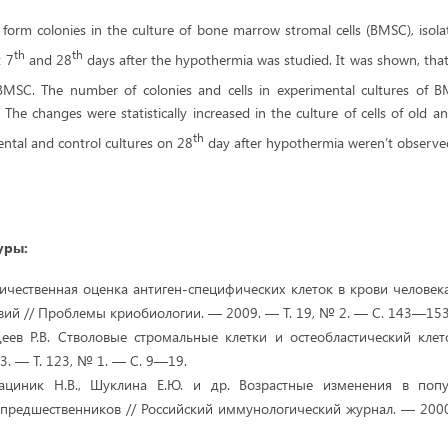
to form colonies in the culture of bone marrow stromal cells (BMSC), iso
th
th
t 7
and 28
days after the hypothermia was studied. It was shown, that
 BMSC. The number of colonies and cells in experimental cultures of 
. The changes were statistically increased in the culture of cells of old an
th
ntal and control cultures on 28
day after hypothermia weren’t observe
уры:
оличественная оценка антиген-специфических клеток в крови человек
вий // Проблемы криобиологии. — 2009. — Т. 19, № 2. — С. 143—153
 Деев Р.В. Стволовые стромальные клетки и остеобластический кл
. — Т. 123, № 1. — С. 9—19.
Лациник Н.В., Шуклина Е.Ю. и др. Возрастные изменения в поп
-предшественников // Российский иммунологический журнал. — 2000