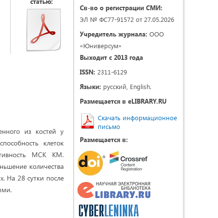
статью:
Св-во о регистрации СМИ:
ЭЛ № ФС77-91572 от 27.05.2026
Учредитель журнала:
ООО
«Юниверсум»
Выходит с 2013 года
ISSN:
2311-6129
Языки:
русский, English.
Размещается в eLIBRARY.RU
Скачать информационное
письмо
енного из костей у
Размещается в:
пособность клеток
ктивность МСК КМ.
ньшение количества
. На 28 сутки после
ыми.