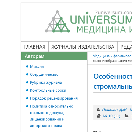
ГЛАВНАЯ
ЖУРНАЛЫ ИЗДАТЕЛЬСТВА
РЕД
Авторам
Медицина и фармаколо
колониеобразования ме
Миссия
Особеннос
Сотрудничество
Рубрики журнала
стромальны
Контрольные сроки
Порядок рецензирования
Политика относительно
Пошелок Д.М.
М
открытого доступа,
№ 10 (11)
лицензирования и
авторского права