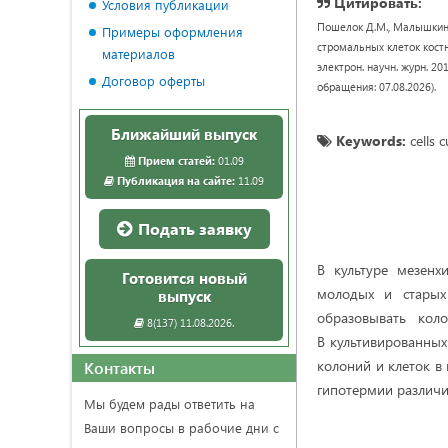
Цитировать:
Условия публикации
Пошелок Д.М., Малышкина
Примеры оформления
стромальных клеток костн
материалов
электрон. научн. журн. 20
Договор оферты
обращения: 07.08.2026).
Ближайший выпуск
Keywords:
cells c
Прием статей:
01.09
Публикация на сайте:
11.09
Подать заявку
В культуре мезенх
Готовится новый
молодых и старых
выпуск
образовывать кол
8(137) 11.08.2026.
В культивированны
колоний и клеток в
Контакты
гипотермии различ
Мы будем рады ответить на
Ваши вопросы в рабочие дни с