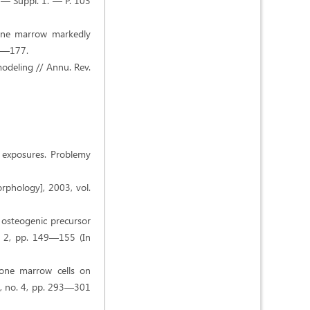
. — Suppl. 1. — P. 103
bone marrow markedly
71—177.
modeling // Annu. Rev.
d exposures. Problemy
orphology], 2003, vol.
l osteogenic precursor
no. 2, pp. 149—155 (In
 bone marrow cells on
50, no. 4, pp. 293—301