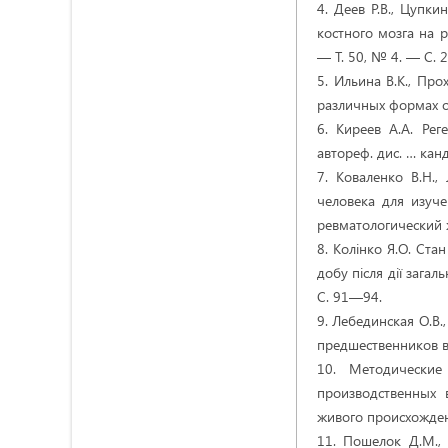
4. Деев Р.В., Цупки
костного мозга на 
— Т. 50, № 4. — С.
5. Ильина В.К., Пр
различных формах ос
6. Киреев А.А. Ре
автореф. дис. … канд
7. Коваленко В.Н.,
человека для изуч
ревматологический 
8. Колінко Я.О. Ста
добу після дії зага
С. 91—94.
9. Лебединская О.В.
предшественников в
10. Методические
производственных 
живого происхожден
11. Пошелок Д.М.,