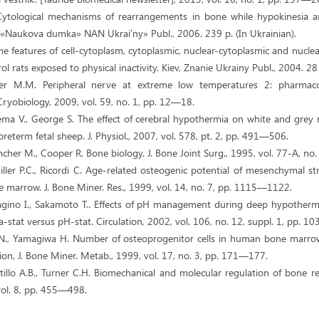
ytological mechanisms of rearrangements in bone while hypokinesia an
Naukova dumka» NAN Ukrai'ny» Publ., 2006. 239 p. (In Ukrainian).
me features of cell-cytoplasm, cytoplasmic, nuclear-cytoplasmic and nucl
 rats exposed to physical inactivity. Kiev, Znanie Ukrainy Publ., 2004. 28 
ker M.M. Peripheral nerve at extreme low temperatures 2: pharmac
Cryobiology, 2009, vol. 59, no. 1, pp. 12—18.
sema V., George S. The effect of cerebral hypothermia on white and grey 
preterm fetal sheep. J. Physiol., 2007, vol. 578, pt. 2, pp. 491—506.
imcher M., Cooper R. Bone biology. J. Bone Jоint Surg., 1995, vol. 77-A, n
hiller P.C., Ricordi C. Age-related osteogenic potential of mesenchymal s
 marrow. J. Bone Miner. Res., 1999, vol. 14, no. 7, pp. 1115—1122.
agino I., Sakamoto T.. Effects of pH management during deep hypotherm
ha-stat versus pH-stat. Circulation, 2002, vol. 106, no. 12, suppl. 1, pp. 
o N., Yamagiwa H. Number of osteoprogenitor cells in human bone marro
tion, J. Bone Miner. Metab., 1999, vol. 17, no. 3, pp. 171—177.
tillo A.B., Turner C.H. Biomechanical and molecular regulation of bone 
vol. 8, pp. 455—498.