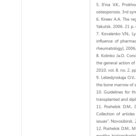
5. Il'ina V.K., Prok
osteoporosis. 3rd sym
6. Kireev A.A. The re
Yakutsk, 2006. 21 p. (
7. Kovalenko V.N., L
influence of pharmaco
rheumatology], 2006, 
8. Kolinko Ja.O. Cond
the general action o
2010, vol. 8, no. 2, 
9. Lebedynskaja O.V.,
the bone marrow of an
10. Guidelines for th
transplanted and diplo
11. Poshelok D.M., 
Collection of article
issues". Novosibirsk, 
12. Poshelok D.M., Ma
mediko-biologicheskii