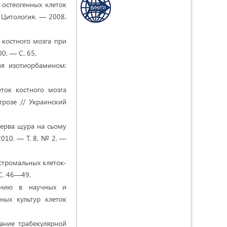
ы остеогенных клеток
 Цитология. — 2008.
 костного мозга при
0. — С. 65.
ия изотиорбамином:
еток костного мозга
розе // Украинский
 нерва щура на сьому
2010. — Т. 8, № 2. —
 стромальных клеток-
С. 46—49.
ванию в научных и
ных культур клеток
ание трабекулярной