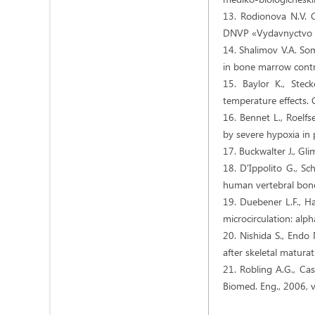
13. Rodionova N.V. C
DNVP «Vydavnyctvo «
14. Shalimov V.A. So
in bone marrow control
15. Baylor K., Stec
temperature effects. 
16. Bennet L., Roelf
by severe hypoxia in 
17. Вuckwalter J., Gl
18. D'Ippolito G., Sc
human vertebral bone
19. Duebener L.F., H
microcirculation: alp
20. Nishida S., End
after skeletal matura
21. Robling A.G., Cas
Biomed. Eng., 2006, 