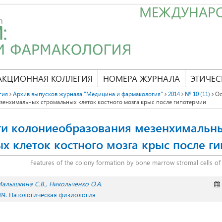
МЕЖДУНАР
АКЦИОННАЯ КОЛЛЕГИЯ
НОМЕРА ЖУРНАЛА
ЭТИЧЕС
гия
Архив выпусков журнала "Медицина и фармакология"
2014
№ 10 (11)
Ос
зенхимальных стромальных клеток костного мозга крыс после гипотермии
ти колониеобразования мезенхимальн
х клеток костного мозга крыс после г
Features of the colony formation by bone marrow stromal cells of
алышкина С.В.
Никольченко О.А.
39. Патологическая физиология