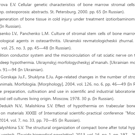
horova E.V. Cellular genetic characteristics of bone marrow stromal cell
p. osteoporosis: abstracts. St. Petersburg, 2000. pp. 65 (In Russian).
generation of bone tissue in cold injury under treatment izotiorbaminom.
In Russian).
ysenko I.V., Panchenko L.M. Culture of stromal stem cells of bone marro
logical agents in osteoarthritis. Ukrainskii revmatologicheskii zhurnal.
vol. 25, no. 3, pp. 45—48 (In Russian).
ition conductor system and the microcirculation of rat sciatic nerve on
f deep hypothermia. Ukraynskyj morfologycheskyj al'manah. [Ukrainian mo
pp. 91—94 (In Ukrainian).
 Gorskaja Ju.F., Shuklyna E.Ju. Age-related changes in the number of stro
imals. Morfologiia. [Morphology], 2004, vol. 126, no. 6, pp. 46—49 (In R
e preparation, cultivation and use in scientific and industrial laboratori
id cell cultures living origin. Moscow, 1978. 30 p. (In Russian).
Dedukh N.V., Malishkina S.V. Effect of hypothermia on trabecular bone
s on materials XXXIII of International scientific-practical conference "Mo
2014, vol. 7, no. 33, pp. 70—85 (In Russian).
lyshkina S.V. The structural organization of compact bone after total hyp
 vestnik. [Tauride biomedical newsletter], 2013, vol. 16, no. 1, pp. 197—20