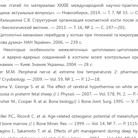
ник статей по материалам XXXIII международной научно-практи
ина: актуальные вопросы». — Новосибирск, 2014. — Т. 7, № 33. — С
Малышкина С.В. Структурная организация компактной кости после 
-биологический вестник. — 2013. — Т. 16, № 1. — С. 197—201.
итологічні механізми перебудов у кістках при гіпокінезії та мікрогра
ова думка» НАН України», 2006. — 239 с.
 Некоторые особенности межклеточных цитоплазмо-цитоплазма
х и ядерно-ядерных соединений в костном мозге контрольных кр
намии. — Киев: Знание Украины, 2004. — 28 с.
ker M.M. Peripheral nerve at extreme low temperatures 2: pharmac
// Cryobiology. — 2009. — Vol. 59, № 1. — P. 12—18.
sema V., George S. et al. The effect of cerebral hypothermia on white a
oxia in preterm fetal sheep // J. Physiol. — 2007. — Vol. 578, Pt. 2. — 
imcher M., Cooper R. et al. Bone biology// J. Bone Jоint Surg. 1995. — V
hiller P.C., Ricordi C. et al. Age-related osteogenic potential of mesenchy
l bone marrow // J. Bone Miner. Res. — 1999. — Vol. 14, № 7. — P. 111
Hagino I., Sakamoto T. et al. Effects of pH management during deep h