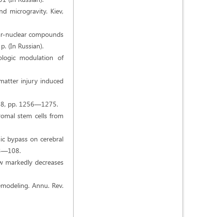
d microgravity. Kiev,
ear-nuclear compounds
p. (In Russian).
ologic modulation of
matter injury induced
o. 8, pp. 1256—1275.
tromal stem cells from
ic bypass on cerebral
103—108.
w markedly decreases
remodeling. Annu. Rev.