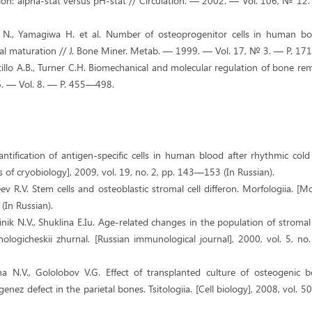
tion: alpha-stat versus pH-stat // Circulation. — 2002. — Vol. 106, № 12
o N., Yamagiwa H. et al. Number of osteoprogenitor cells in human 
etal maturation // J. Bone Miner. Metab. — 1999. — Vol. 17, № 3. — P. 1
tillo A.B., Turner C.H. Biomechanical and molecular regulation of bone re
. — Vol. 8. — P. 455—498.
antification of antigen-specific cells in human blood after rhythmic col
ms of cryobiology], 2009, vol. 19, no. 2, pp. 143—153 (In Russian).
ev R.V. Stem cells and osteoblastic stromal cell differon. Morfologiia. [M
(In Russian).
tsinik N.V., Shuklina E.Iu. Age-related changes in the population of stroma
unologicheskii zhurnal. [Russian immunological journal], 2000, vol. 5, 
na N.V., Gololobov V.G. Effect of transplanted culture of osteogenic
genez defect in the parietal bones. Tsitologiia. [Cell biology], 2008, vol. 