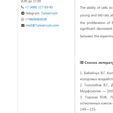
8.00 до 17.00
+7 (499) 117-03-65
The ability of cells 
Telegram:
7universum
young and old rats a
+79609483038
the proliferation of
med@7universum.com
significant decreased
between the experime
Список литерат
1. Бабийчук В.Г. К
холодовых воздейст
2. Гололобов В.Г.,
Морфология. — 2003
3. Горская Ю.Ф., 
остеогенных клеток
149—155.