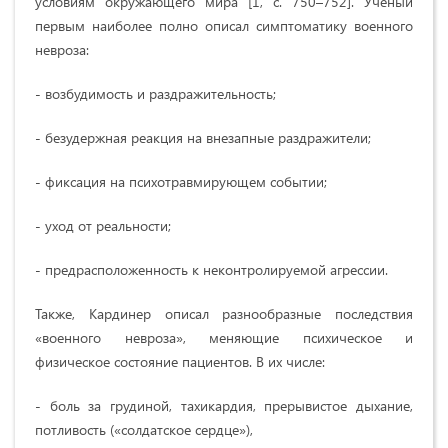
условиям окружающего мира [1, с. 750–752]. Ученый
первым наиболее полно описал симптоматику военного
невроза:
- возбудимость и раздражительность;
- безудержная реакция на внезапные раздражители;
- фиксация на психотравмирующем событии;
- уход от реальности;
- предрасположенность к неконтролируемой агрессии.
Также, Кардинер описал разнообразные последствия
«военного невроза», меняющие психическое и
физическое состояние пациентов. В их числе:
- боль за грудиной, тахикардия, прерывистое дыхание,
потливость («солдатское сердце»),