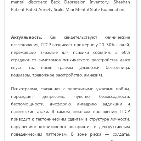
mental disorders; Beck Depression Inventory; Sheehan
Patient-Rated Anxiety Scale; Mini Mental State Examination.
Актуальность.
Как свидетельствуют клинические
исследования, ПТСР возникает примерно у 20–30% людей,
переживших тяжелые для психики события, а 60%
страдают от симптомов психического расстройства даже
спустя год после травмы (флэшбэки, бессонница,
кошмары, тревожное расстройство, амнезия).
Психотравма, связанная с пережитыми ужасами войны,
порождает депрессию, чувство безысходности,
беспомощности, дисфорию, ангедрию, аддикции и
панические атаки. В самом пиковом проявлении ПТСР
приводит к тектоническим сдвигам в структуре личности,
нарушениям когнитивного восприятия и деструктивным
поведенческим паттернам. В зоне риска — солдаты,