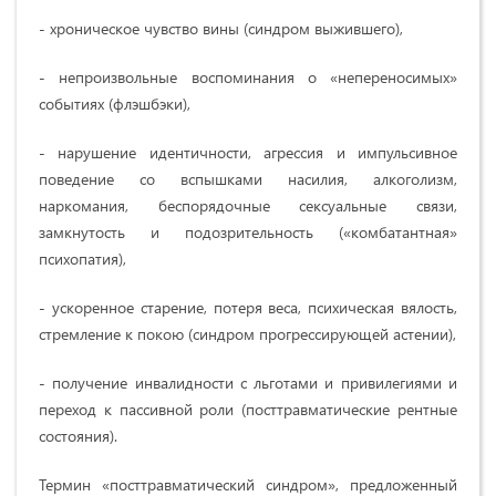
- хроническое чувство вины (синдром выжившего),
- непроизвольные воспоминания о «непереносимых»
событиях (флэшбэки),
- нарушение идентичности, агрессия и импульсивное
поведение со вспышками насилия, алкоголизм,
наркомания, беспорядочные сексуальные связи,
замкнутость и подозрительность («комбатантная»
психопатия),
- ускоренное старение, потеря веса, психическая вялость,
стремление к покою (синдром прогрессирующей астении),
- получение инвалидности с льготами и привилегиями и
переход к пассивной роли (посттравматические рентные
состояния).
Термин «посттравматический синдром», предложенный