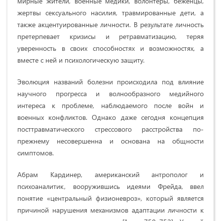
мирные жители, военные медики, волонтеры, беженцы,
жертвы сексуального насилия, травмированные дети, а
также акцентуированные личности. В результате личность
претерпевает кризисы и ретравматизацию, теряя
уверенность в своих способностях и возможностях, а
вместе с ней и психологическую защиту.
Эволюция названий болезни происходила под влияние
научного прогресса и волнообразного медийного
интереса к проблеме, наблюдаемого после войн и
военных конфликтов. Однако даже сегодня концепция
посттравматического стрессового расстройства по-
прежнему несовершенна и основана на общности
симптомов.
Абрам Кардинер, американский антрополог и
психоаналитик, вооружившись идеями Фрейда, ввел
понятие «центральный физионевроз», который является
причиной нарушения механизмов адаптации личности к