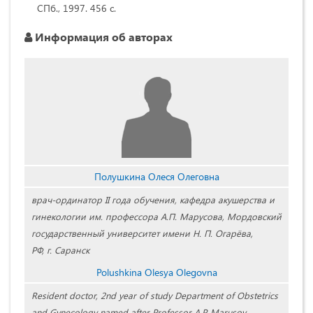
СПб., 1997. 456 с.
Информация об авторах
Полушкина Олеся Олеговна
врач-ординатор II года обучения, кафедра акушерства и
гинекологии им. профессора А.П. Марусова, Мордовский
государственный университет имени Н. П. Огарёва,
РФ, г. Саранск
Polushkina Olesya Olegovna
Resident doctor, 2nd year of study Department of Obstetrics
and Gynecology named after Professor A.P. Marusov,