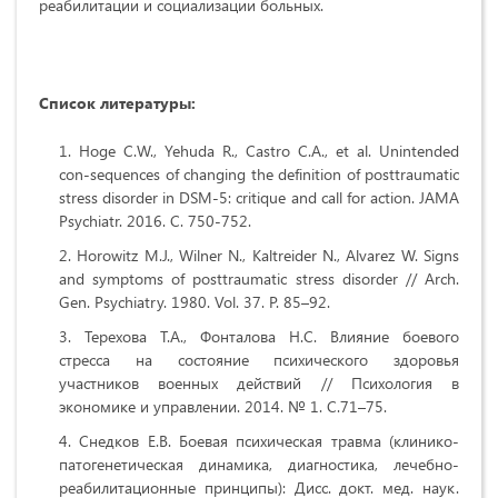
реабилитации и социализации больных.
Список литературы:
Hoge C.W., Yehuda R., Castro C.A., et al. Unintended
con-sequences of changing the definition of posttraumatic
stress disorder in DSM-5: critique and call for action. JAMA
Psychiatr. 2016.
С. 750-752.
Horowitz M.J., Wilner N., Kaltreider N., Alvarez W. Signs
and symptoms of posttraumatic stress disorder // Arch.
Gen. Psychiatry. 1980. Vol. 37. P. 85–92.
Терехова Т.А., Фонталова Н.С. Влияние боевого
стресса на состояние психического здоровья
участников военных действий // Психология в
экономике и управлении. 2014. № 1. С.71–75.
Снедков Е.В. Боевая психическая травма (клинико-
патогенетическая динамика, диагностика, лечебно-
реабилитационные принципы): Дисс. докт. мед. наук.