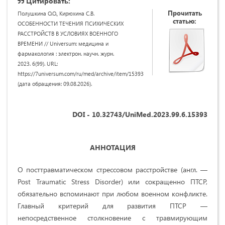
Цитировать:
Прочитать
Полушкина О.О., Кирюхина С.В.
статью:
ОСОБЕННОСТИ ТЕЧЕНИЯ ПСИХИЧЕСКИХ
РАССТРОЙСТВ В УСЛОВИЯХ ВОЕННОГО
ВРЕМЕНИ // Universum: медицина и
фармакология : электрон. научн. журн.
2023. 6(99). URL:
https://7universum.com/ru/med/archive/item/15393
(дата обращения: 09.08.2026).
DOI - 10.32743/UniMed.2023.99.6.15393
АННОТАЦИЯ
О посттравматическом стрессовом расстройстве (англ. —
Post Traumatic Stress Disorder) или сокращенно ПТСР,
обязательно вспоминают при любом военном конфликте.
Главный критерий для развития ПТСР —
непосредственное столкновение с травмирующим