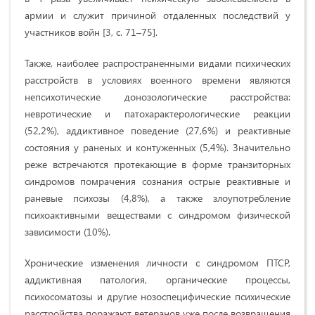
армии и служит причиной отдаленных последствий у
участников войн [3, с. 71–75].
Также, наиболее распространенными видами психических
расстройств в условиях военного времени являются
непсихотические донозологические расстройства:
невротические и патохарактерологические реакции
(52,2%), аддиктивное поведение (27,6%) и реактивные
состояния у раненых и контуженных (5,4%). Значительно
реже встречаются протекающие в форме транзиторных
синдромов помрачения сознания острые реактивные и
раневые психозы (4,8%), а также злоупотребление
психоактивными веществами с синдромом физической
зависимости (10%).
Хронические изменения личности с синдромом ПТСР,
аддиктивная патология, органические процессы,
психосоматозы и другие нозоспецифические психические
расстройства поражают ветеранов уже после возвращения