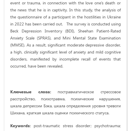
event or trauma, in connection with the love one’s death or
the news that he is in captivity. In this study, the analysis of
the questionnaire of a participant in the hostilities in Ukraine
in 2022 has been carried out. The survey is conducted using
Beck Depression Inventory (BDI), Sheehan Patient-Rated
Anxiety Scale (SPRAS), and Mini Mental State Examination
(MMSE). As a result, significant moderate depressive disorder,
a high, clinically significant level of anxiety and mild cognitive
disorders, manifested by incomplete recall of events that
occurred, have been revealed.
Ключевые слова:
постравматическое стрессовое
расстройство, психотравма, психические нарушения,
шкала депрессии Бэка, шкала определения уровня тревоги
Шихана, краткая шкала оценки психического статуса.
Keywords:
post-traumatic stress disorder; psychotrauma;