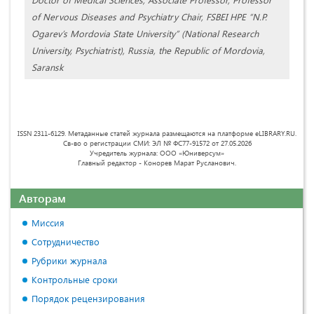
of Nervous Diseases and Psychiatry Chair, FSBEI HPE “N.P.
Ogarev’s Mordovia State University” (National Research
University, Psychiatrist), Russia, the Republic of Mordovia,
Saransk
ISSN 2311-6129. Метаданные статей журнала размещаются на платформе eLIBRARY.RU.
Св-во о регистрации СМИ: ЭЛ № ФС77-91572 от 27.05.2026
Учредитель журнала: ООО «Юниверсум»
Главный редактор - Конорев Марат Русланович.
Авторам
Миссия
Сотрудничество
Рубрики журнала
Контрольные сроки
Порядок рецензирования