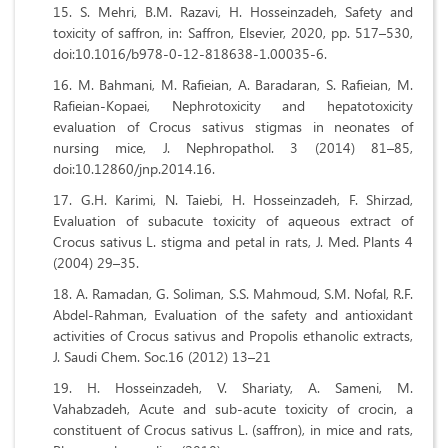
S. Mehri, B.M. Razavi, H. Hosseinzadeh, Safety and
toxicity of saffron, in: Saffron, Elsevier, 2020, pp. 517–530,
doi:10.1016/b978-0-12-818638-1.00035-6.
M. Bahmani, M. Rafieian, A. Baradaran, S. Rafieian, M.
Rafieian-Kopaei, Nephrotoxicity and hepatotoxicity
evaluation of Crocus sativus stigmas in neonates of
nursing mice, J. Nephropathol. 3 (2014) 81–85,
doi:10.12860/jnp.2014.16.
G.H. Karimi, N. Taiebi, H. Hosseinzadeh, F. Shirzad,
Evaluation of subacute toxicity of aqueous extract of
Crocus sativus L. stigma and petal in rats, J. Med. Plants 4
(2004) 29–35.
A. Ramadan, G. Soliman, S.S. Mahmoud, S.M. Nofal, R.F.
Abdel-Rahman, Evaluation of the safety and antioxidant
activities of Crocus sativus and Propolis ethanolic extracts,
J. Saudi Chem. Soc.16 (2012) 13–21
H. Hosseinzadeh, V. Shariaty, A. Sameni, M.
Vahabzadeh, Acute and sub-acute toxicity of crocin, a
constituent of Crocus sativus L. (saffron), in mice and rats,