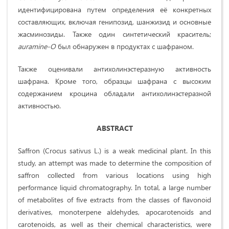
идентифицирована путем определения её конкретных
составляющих, включая генипозид, шанжизид и основные
жасминозиды. Также один синтетический краситель;
auramine
-
O
был обнаружен в продуктах с шафраном.
Также оценивали антихолинэстеразную активность
шафрана. Кроме того, образцы шафрана с высоким
содержанием кроцина обладали антихолинэстеразной
активностью.
ABSTRACT
Saffron (Crocus sativus L.) is a weak medicinal plant. In this
study, an attempt was made to determine the composition of
saffron collected from various locations using high
performance liquid chromatography. In total, a large number
of metabolites of five extracts from the classes of flavonoid
derivatives, monoterpene aldehydes, apocarotenoids and
carotenoids, as well as their chemical characteristics, were