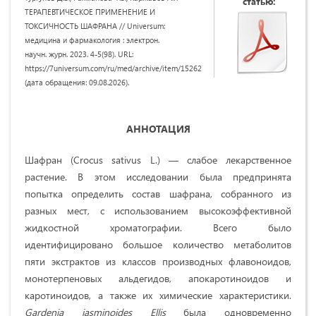
статью:
ТЕРАПЕВТИЧЕСКОЕ ПРИМЕНЕНИЕ И
ТОКСИЧНОСТЬ ШАФРАНА // Universum:
медицина и фармакология : электрон.
научн. журн. 2023. 4-5(98). URL:
https://7universum.com/ru/med/archive/item/15262
(дата обращения: 09.08.2026).
АННОТАЦИЯ
Шафран (Crocus sativus L.) — слабое лекарственное
растение. В этом исследовании была предпринята
попытка определить состав шафрана, собранного из
разных мест, с использованием высокоэффективной
жидкостной хроматографии. Всего было
идентифицировано большое количество метаболитов
пяти экстрактов из классов производных флавоноидов,
монотерпеновых альдегидов, апокаротиноидов и
каротиноидов, а также их химические характеристики.
Gardenia
jasminoides
Ellis
была одновременно