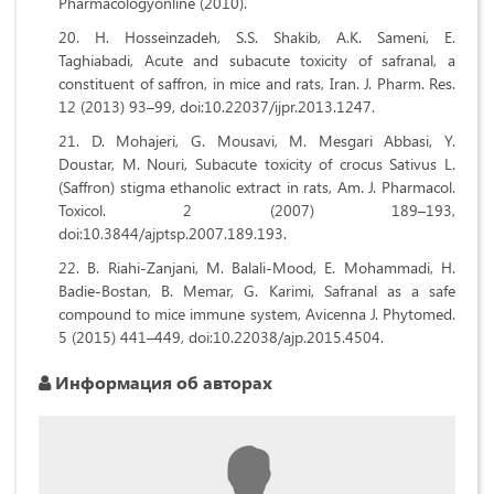
Pharmacologyonline (2010).
H. Hosseinzadeh, S.S. Shakib, A.K. Sameni, E.
Taghiabadi, Acute and subacute toxicity of safranal, a
constituent of saffron, in mice and rats, Iran. J. Pharm. Res.
12 (2013) 93–99, doi:10.22037/ijpr.2013.1247.
D. Mohajeri, G. Mousavi, M. Mesgari Abbasi, Y.
Doustar, M. Nouri, Subacute toxicity of crocus Sativus L.
(Saffron) stigma ethanolic extract in rats, Am. J. Pharmacol.
Toxicol. 2 (2007) 189–193,
doi:10.3844/ajptsp.2007.189.193.
B. Riahi-Zanjani, M. Balali-Mood, E. Mohammadi, H.
Badie-Bostan, B. Memar, G. Karimi, Safranal as a safe
compound to mice immune system, Avicenna J. Phytomed.
5 (2015) 441–449, doi:10.22038/ajp.2015.4504.
Информация об авторах