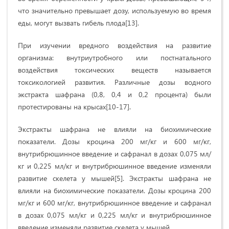
что значительно превышает дозу, используемую во время
еды, могут вызвать гибель плода[13].
При изучении вредного воздействия на развитие
организма: внутриутробного или постнатального
воздействия токсических веществ называется
токсикологией развития. Различные дозы водного
экстракта шафрана (0,8, 0,4 и 0,2 процента) были
протестированы на крысах[10-17].
Экстракты шафрана не влияли на биохимические
показатели. Дозы кроцина 200 мг/кг и 600 мг/кг,
внутрибрюшинное введение и сафранал в дозах 0,075 мл/
кг и 0,225 мл/кг и внутрибрюшинное введение изменяли
развитие скелета у мышей[5]. Экстракты шафрана не
влияли на биохимические показатели. Дозы кроцина 200
мг/кг и 600 мг/кг, внутрибрюшинное введение и сафранал
в дозах 0,075 мл/кг и 0,225 мл/кг и внутрибрюшинное
введение изменяли развитие скелета у мышей.