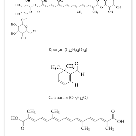
Кроцин (C
H
O
)
44
64
24
Сафранал (C
H
O)
10
14