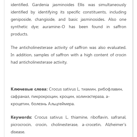
identified. Gardenia jasminoides Ellis was simultaneously
identified by identifying its specific constituents, including
geniposide, changiside, and basic jasminosides. Also one
synthetic dye; auramine-O has been found in saffron
products.
The anticholinesterase activity of saffron was also evaluated.
In addition, samples of saffron with a high content of crocin
had anticholinesterase activity.
Ключевые
слова
:
Crocus sativus L, тиамин, рибофлавин,
сафранал, пикрокроцин, кроцин, холинэстераза, a-
кроцетин, болезнь Альцгеймера.
Keywords:
Crocus sativus L, thiamine, riboflavin, safranal,
picrocrocin, crocin, cholinesterase, a-crocetin, Alzheimer's
disease.