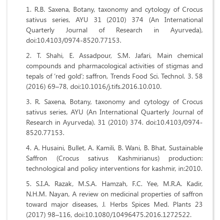
R.B. Saxena, Botany, taxonomy and cytology of Crocus
sativus series, AYU 31 (2010) 374 (An International
Quarterly Journal of Research in Ayurveda),
doi:10.4103/0974-8520.77153.
T. Shahi, E. Assadpour, S.M. Jafari, Main chemical
compounds and pharmacological activities of stigmas and
tepals of ‘red gold’; saffron, Trends Food Sci. Technol. 3. 58
(2016) 69–78, doi:10.1016/j.tifs.2016.10.010.
R. Saxena, Botany, taxonomy and cytology of Crocus
sativus series, AYU (An International Quarterly Journal of
Research in Ayurveda). 31 (2010) 374. doi:10.4103/0974-
8520.77153.
A. Husaini, Bullet, A. Kamili, B. Wani, B. Bhat, Sustainable
Saffron (Crocus sativus Kashmirianus) production:
technological and policy interventions for kashmir, in:2010.
S.I.A. Razak, M.S.A. Hamzah, F.C. Yee, M.R.A. Kadir,
N.H.M. Nayan, A review on medicinal properties of saffron
toward major diseases, J. Herbs Spices Med. Plants 23
(2017) 98–116, doi:10.1080/10496475.2016.1272522.