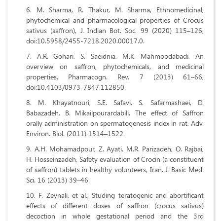
M. Sharma, R. Thakur, M. Sharma, Ethnomedicinal,
phytochemical and pharmacological properties of Crocus
sativus (saffron), J. Indian Bot. Soc. 99 (2020) 115–126,
doi:10.5958/2455-7218.2020.00017.0.
A.R. Gohari, S. Saeidnia, M.K. Mahmoodabadi, An
overview on saffron, phytochemicals, and medicinal
properties, Pharmacogn. Rev. 7 (2013) 61–66,
doi:10.4103/0973-7847.112850.
M. Khayatnouri, S.E. Safavi, S. Safarmashaei, D.
Babazadeh, B. Mikailpourardabili, The effect of Saffron
orally administration on spermatogenesis index in rat, Adv.
Environ. Biol. (2011) 1514–1522.
A.H. Mohamadpour, Z. Ayati, M.R. Parizadeh, O. Rajbai,
H. Hosseinzadeh, Safety evaluation of Crocin (a constituent
of saffron) tablets in healthy volunteers, Iran. J. Basic Med.
Sci. 16 (2013) 39–46.
F. Zeynali, et al., Studing teratogenic and abortificant
effects of different doses of saffron (crocus sativus)
decoction in whole gestational period and the 3rd