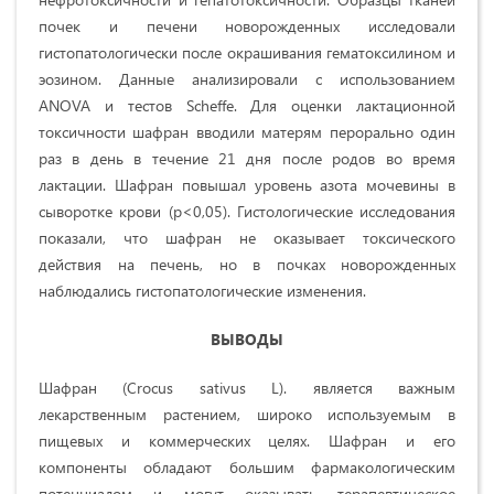
почек и печени новорожденных исследовали
гистопатологически после окрашивания гематоксилином и
эозином. Данные анализировали с использованием
ANOVA и тестов Scheffe. Для оценки лактационной
токсичности шафран вводили матерям перорально один
раз в день в течение 21 дня после родов во время
лактации. Шафран повышал уровень азота мочевины в
сыворотке крови (p<0,05). Гистологические исследования
показали, что шафран не оказывает токсического
действия на печень, но в почках новорожденных
наблюдались гистопатологические изменения.
ВЫВОДЫ
Шафран (Crocus sativus L). является важным
лекарственным растением, широко используемым в
пищевых и коммерческих целях. Шафран и его
компоненты обладают большим фармакологическим
потенциалом и могут оказывать терапевтическое