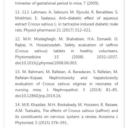
trimester of gestational period in mice, 7 (2009).
11.I. Lahmass, A. Sabouni, M. Elyoubi, R. Benabbes, S.
Mokhtari, E. Saalaoui, Anti–diabetic effect of aqueous
extract Crocus sativus L. in tartrazine induced diabetic male
rats, Physiol pharmacol 21 (2017) 312–321.
M.H. Modaghegh, M. Shahabian, H.A. Esmaeili, O.
Rajbai, H. Hosseinzadeh, Safety evaluation of saffron
(Crocus sativus) tablets in healthy volunteers,
Phytomedicine 15 (2008) 1032–1037,
doi:10.1016/j.phymed.2008.06.003.
M. Bahmani, M. Rafieian, A. Baradaran, S. Rafieian, M.
Rafieian-Kopaei, Nephrotoxicity and hepatotoxicity
evaluation of Crocus sativus stigmas in neonates of
nursing mice, J. Nephropathol. 3 (2014) 81–85,
doi:10.12860/jnp.2014.16.
M.R. Khazdair, M.H. Boskabady, M. Hosseini, R. Rezaee,
A.M. Tsatsakis, The effects of Crocus sativus (saffron) and
its constituents on nervous system: a review, Avicenna J.
Phytomed. 5 (2015) 376–391.