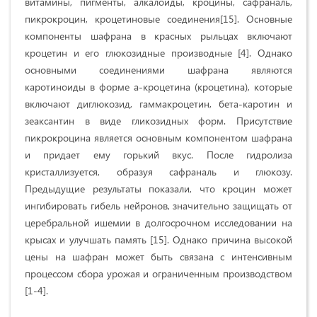
витамины, пигменты, алкалоиды, кроцины, сафраналь,
пикрокроцин, кроцетиновые соединения[15]. Основные
компоненты шафрана в красных рыльцах включают
кроцетин и его глюкозидные производные [4]. Однако
основными соединениями шафрана являются
каротиноиды в форме а-кроцетина (кроцетина), которые
включают диглюкозид, гаммакроцетин, бета-каротин и
зеаксантин в виде гликозидных форм. Присутствие
пикрокроцина является основным компонентом шафрана
и придает ему горький вкус. После гидролиза
кристаллизуется, образуя сафраналь и глюкозу.
Предыдущие результаты показали, что кроцин может
ингибировать гибель нейронов, значительно защищать от
церебральной ишемии в долгосрочном исследовании на
крысах и улучшать память [15]. Однако причина высокой
цены на шафран может быть связана с интенсивным
процессом сбора урожая и ограниченным производством
[1-4].