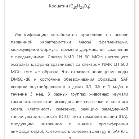
Кроцетин (C
H
O
)
20
24
4
Идентификацию метаболитов проводили на основе
первичной характеристики массы фрагментации,
молекулярной формулы, времени удерживания, сравнения
с предыдущими. Спектр NMR 1H 60 MGts настоящего
экстракта шафрана сравнивают со спектром NMR 1H 600
MGts того же образца. Это отражает поглощение воды
DMSO-d6 и состояние обезвоживания образцов.
SAF
вводили внутрибрюшинно в дозах 0,1, 0,5 и 1 мл/кг в
течение 3 нед. В разных группах животных изучали
гистопатологическое исследование селезенки и костного
мозга, клеточность селезенки, реакцию замедленной
гиперчувствительности (
DTH
), титр гемагглютинации (
HA
),
продукцию цитокинов и анализ пролиферации
лимфоцитов
[26].
Клеточность селезенки для групп
SAF
(0,1
7