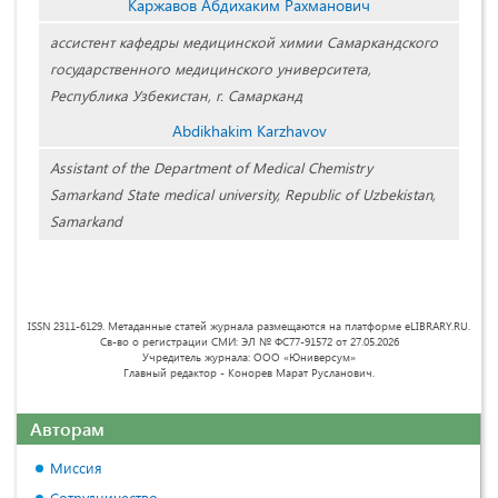
Каржавов Абдихаким Рахманович
ассистент кафедры медицинской химии Самаркандского
государственного медицинского университета,
Республика Узбекистан, г. Самарканд
Abdikhakim Karzhavov
Assistant of the Department of Medical Chemistry
Samarkand State medical university, Republic of Uzbekistan,
Samarkand
ISSN 2311-6129. Метаданные статей журнала размещаются на платформе eLIBRARY.RU.
Св-во о регистрации СМИ: ЭЛ № ФС77-91572 от 27.05.2026
Учредитель журнала: ООО «Юниверсум»
Главный редактор - Конорев Марат Русланович.
Авторам
Миссия
Сотрудничество