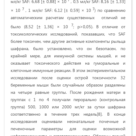
мл/кг
SAF
: 6,68 [± 0,88] × 10
, 0,5 мл/кг
SAF
: 8,16 [± 1,33]
7
7
× 10
, 1 мл/кг
SAF
: 6,12 [± 0,59] × 10
) по
сравнению
автоматическим расчетам существенных отличий не
7
было
(8,52 [± 1,36] × 10
;
p
>0,05).
В отличие от
токсикологических исследований, показавших, что
SAF
более токсичен, чем другие активные компоненты рыльца
шафрана, было установлено, что он безопасен, по
крайней мере, для иммунной системы мышей, и не
оказывает токсического действия на гуморальные и
клеточные иммунные реакции.
В этом экспериментальном
исследовании после оценки острой токсичности 32
беременные мыши были случайным образом разделены
на четыре равные группы. После рождения матери в
группах с 1 по 4 получали перорально (контрольная
группа) 500, 1000 или 2000 мг/кг за сутки шафрана
соответственно в течение трех недель[8]. В конце
исследования оценивали неонатальные почечные и
печеночные параметры для оценки возможной
нефротоксичности и гепатотоксичности. Образцы тканей