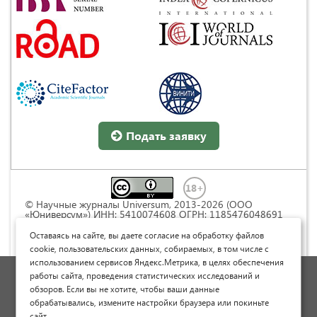
Подать заявку
© Научные журналы Universum, 2013-2026 (ООО
«Юниверсум») ИНН: 5410074608 ОГРН: 1185476048691
Это произведение доступно по
лицензии Creative
Commons « Attribution» («Атрибуция») 4.0
Оставаясь на сайте, вы даете согласие на обработку файлов
Непортированная
.
cookie, пользовательских данных, собираемых, в том числе с
использованием сервисов Яндекс.Метрика, в целях обеспечения
Политика обработки персональных данных
работы сайта, проведения статистических исследований и
обзоров. Если вы не хотите, чтобы ваши данные
Договор оферты
обрабатывались, измените настройки браузера или покиньте
Опубликовать научную статью
сайт.