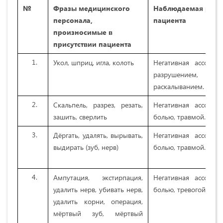
№
Фразы медицинского
Наблюдаемая реак
персонала,
пациента
произносимые в
присутствии пациента
Укол, шприц, игла, колоть
Негативная ассоциа
разрушением, бо
раскалыванием.
Скальпель, разрез, резать,
Негативная ассоциа
зашить, сверлить
болью, травмой.
Дёргать, удалять, вырывать,
Негативная ассоциа
выдирать (зуб, нерв)
болью, травмой.
Ампутация, экстирпация,
Негативная ассоциа
удалить нерв, убивать нерв,
болью, тревогой.
удалить корни, операция,
мёртвый зуб, мёртвый