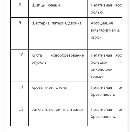
Щипцы, клещи
Негативная ассоциа
болью.
Шестёрка, пятёрка, двойка
Ассоциаци
вульгаризмами, карт
игрой.
Киста, новообразование,
Негативная ассоциа
опухоль
большой пробле
онкологией. Пуга
термин.
Кровь, гной, слюни
Негативная ассоци
брезгливость
Затхлый, неприятный запах
Негативная ассоци
брезгливость.