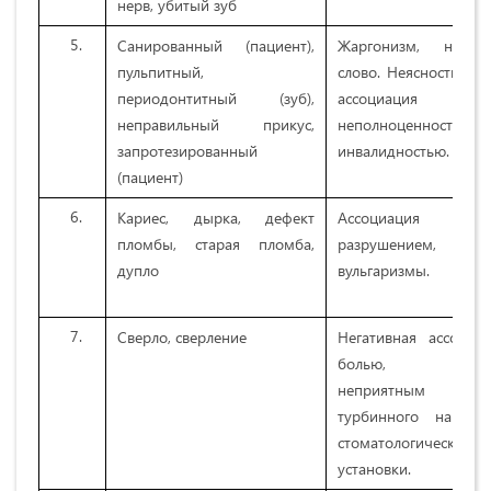
нерв, убитый зуб
Санированный (пациент),
Жаргонизм, непоня
пульпитный,
слово. Неясность тер
периодонтитный (зуб),
ассоциаци
неправильный прикус,
неполноценностью,
запротезированный
инвалидностью.
(пациент)
Кариес, дырка, дефект
Ассоциаци
пломбы, старая пломба,
разрушением,
дупло
вульгаризмы.
Сверло, сверление
Негативная ассоциа
болью, рез
неприятным зв
турбинного наконе
стоматологической
установки.