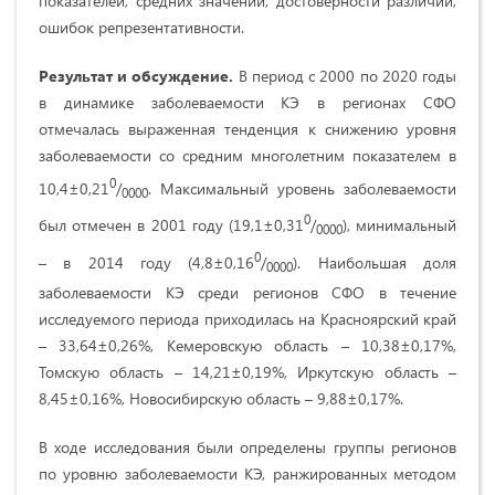
показателей, средних значений, достоверности различий,
ошибок репрезентативности.
Результат и обсуждение.
В период с 2000 по 2020 годы
в динамике заболеваемости КЭ в регионах СФО
отмечалась выраженная тенденция к снижению уровня
заболеваемости со средним многолетним показателем в
0
10,4±0,21
/
. Максимальный уровень заболеваемости
0000
0
был отмечен в 2001 году (19,1±0,31
/
), минимальный
0000
0
– в 2014 году (4,8±0,16
/
). Наибольшая доля
0000
заболеваемости КЭ среди регионов СФО в течение
исследуемого периода приходилась на Красноярский край
– 33,64±0,26%, Кемеровскую область – 10,38±0,17%,
Томскую область – 14,21±0,19%, Иркутскую область –
8,45±0,16%, Новосибирскую область – 9,88±0,17%.
В ходе исследования были определены группы регионов
по уровню заболеваемости КЭ, ранжированных методом