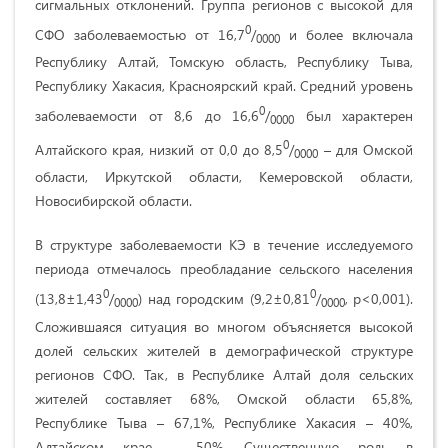
сигмальных отклонений. Группа регионов с высокой для
0
СФО заболеваемостью от 16,7
/
и более включала
0000
Республику Алтай, Томскую область, Республику Тыва,
Республику Хакасия, Красноярский край. Средний уровень
0
заболеваемости от 8,6 до 16,6
/
был характерен
0000
0
Алтайского края, низкий от 0,0 до 8,5
/
– для Омской
0000
области, Иркутской области, Кемеровской области,
Новосибирской области.
В структуре заболеваемости КЭ в течение исследуемого
периода отмечалось преобладание сельского населения
0
0
(13,8±1,43
/
) над городским (9,2±0,81
/
, p<0,001).
0000
0000
Сложившаяся ситуация во многом объясняется высокой
долей сельских жителей в демографической структуре
регионов СФО. Так, в Республике Алтай доля сельских
жителей составляет 68%, Омской области 65,8%,
Республике Тыва – 67,1%, Республике Хакасия – 40%,
Алтайском крае – 50%. Существенную роль в