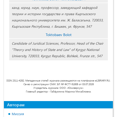
канд. юрид. наук, профессор, заведующий кафедрой
теории и истории государства и права Кыргызского
национального университета им. Ж. Баласагына, 720033,
Кыpгызская Республика, г. Бишкек, ул. Фpунзе, 547
Toktobaev Bolot
Candidate of Juridical Sciences, Professor, Head of the Chair
"Theory and History of State and Law" of Kyrgyz National
University, 720033, Kyrgyz Republic, Bishkek, Frunze str., 547
ISSN 2311-4282. Метаданные статей журнала размещаются на платформе eLIBRARY.RU.
Св-во о регистрации СМИ: ЭЛ № ФС77-91808 от 03.07.2026
Учредитель журнала: ООО «Юниверсум»
Главный редактор - Гайфуллина Марина Михайловна.
Авторам
Миссия