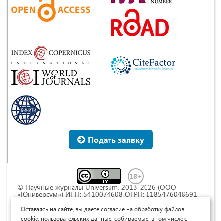
Подать заявку
© Научные журналы Universum, 2013-2026 (ООО
«Юниверсум») ИНН: 5410074608 ОГРН: 1185476048691
Это произведение доступно по
лицензии Creative
Commons « Attribution» («Атрибуция») 4.0
Оставаясь на сайте, вы даете согласие на обработку файлов
Непортированная
.
cookie, пользовательских данных, собираемых, в том числе с