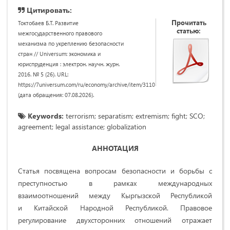
Цитировать:
Прочитать
Токтобаев Б.Т. Развитие
статью:
межгосударственного правового
механизма по укреплению безопасности
стран // Universum: экономика и
юриспруденция : электрон. научн. журн.
2016. № 5 (26). URL:
https://7universum.com/ru/economy/archive/item/3110
(дата обращения: 07.08.2026).
Keywords:
terrorism; separatism; extremism; fight; SCO;
agreement; legal assistance; globalization
АННОТАЦИЯ
Статья посвящена вопросам безопасности и борьбы с
преступностью в рамках международных
взаимоотношений между Кыргызской Республикой
и Китайской Народной Республикой. Правовое
регулирование двухсторонних отношений отражает