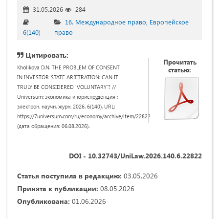
31.05.2026
284
16. Международное право, Европейское
6(140)
право
Цитировать:
Прочитать
Kholikova D.N. THE PROBLEM OF CONSENT
статью:
IN INVESTOR-STATE ARBITRATION: CAN IT
TRULY BE CONSIDERED ‘VOLUNTARY’? //
Universum: экономика и юриспруденция :
электрон. научн. журн. 2026. 6(140). URL:
https://7universum.com/ru/economy/archive/item/22822
(дата обращения: 06.08.2026).
DOI - 10.32743/UniLaw.2026.140.6.22822
Статья поступила в редакцию:
03.05.2026
Принята к публикации:
08.05.2026
Опубликована:
01.06.2026