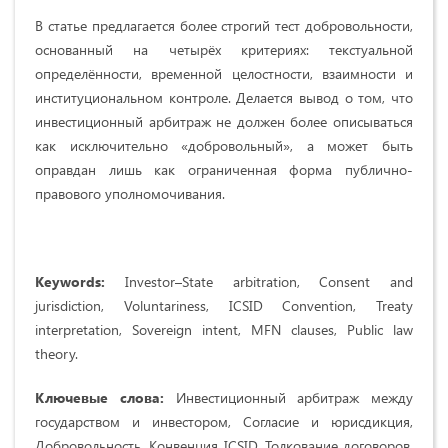
В статье предлагается более строгий тест добровольности,
основанный на четырёх критериях: текстуальной
определённости, временной целостности, взаимности и
институциональном контроле. Делается вывод о том, что
инвестиционный арбитраж не должен более описываться
как исключительно «добровольный», а может быть
оправдан лишь как ограниченная форма публично-
правового уполномочивания.
Keywords:
Investor–State arbitration, Consent and
jurisdiction, Voluntariness, ICSID Convention, Treaty
interpretation, Sovereign intent, MFN clauses, Public law
theory.
Ключевые слова:
Инвестиционный арбитраж между
государством и инвестором, Согласие и юрисдикция,
Добровольность, Конвенция ICSID, Толкование договоров,