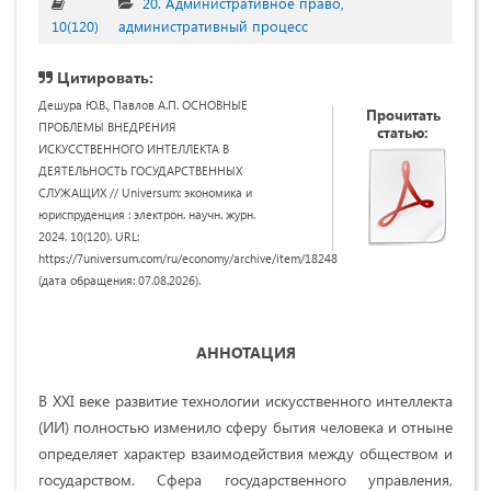
20. Административное право,
10(120)
административный процесс
Цитировать:
Дешура Ю.В., Павлов А.П. ОСНОВНЫЕ
Прочитать
ПРОБЛЕМЫ ВНЕДРЕНИЯ
статью:
ИСКУССТВЕННОГО ИНТЕЛЛЕКТА В
ДЕЯТЕЛЬНОСТЬ ГОСУДАРСТВЕННЫХ
СЛУЖАЩИХ // Universum: экономика и
юриспруденция : электрон. научн. журн.
2024. 10(120). URL:
https://7universum.com/ru/economy/archive/item/18248
(дата обращения: 07.08.2026).
АННОТАЦИЯ
В XXI веке развитие технологии искусственного интеллекта
(ИИ) полностью изменило сферу бытия человека и отныне
определяет характер взаимодействия между обществом и
государством. Сфера государственного управления,