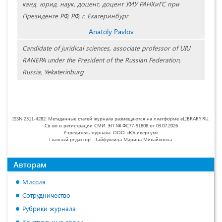
канд. юрид. наук, доцент, доцент УИУ РАНХиГС при
Президенте РФ, РФ, г. Екатеринбург
Anatoly Pavlov
Candidate of juridical sciences, associate professor of UIU
RANEPA under the President of the Russian Federation,
Russia, Yekaterinburg
ISSN 2311-4282. Метаданные статей журнала размещаются на платформе eLIBRARY.RU.
Св-во о регистрации СМИ: ЭЛ № ФС77-91808 от 03.07.2026
Учредитель журнала: ООО «Юниверсум»
Главный редактор - Гайфуллина Марина Михайловна.
Авторам
Миссия
Сотрудничество
Рубрики журнала
Контрольные сроки