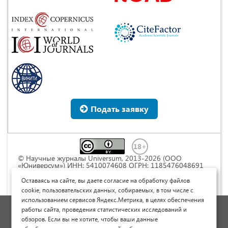
Подать заявку
© Научные журналы Universum, 2013-2026 (ООО
«Юниверсум») ИНН: 5410074608 ОГРН: 1185476048691
Это произведение доступно по
лицензии Creative
Commons « Attribution» («Атрибуция») 4.0
Оставаясь на сайте, вы даете согласие на обработку файлов
Непортированная
.
cookie, пользовательских данных, собираемых, в том числе с
использованием сервисов Яндекс.Метрика, в целях обеспечения
Политика обработки персональных данных
работы сайта, проведения статистических исследований и
обзоров. Если вы не хотите, чтобы ваши данные
Договор оферты