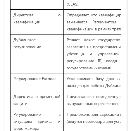
(CEAS).
Директива о
Определяет, кто квалифицируется
квалификации
заменяется Регламентом о к
квалификации в рамках третьей ф
Дублинское
Решает, какое государство-чле
регулирование
заявления на предоставление уб
убежища и управлении миг
регулирование III, вводя обя
государствами-членами.
Регулирование Eurodac
Устанавливает базу данных для
пальцев для работы Дублинского 
Директива о временной
Предоставляет немедленную врем
защите
вынужденных переселенцев отдел
Регулирование в
Предложено для адресации мигра
ситуациях кризиса и
(ведутся переговоры для установл
форс-мажора