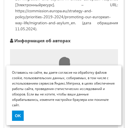
[Электронныйресурс]. – URL:
https://commission.europa.eu/strategy-and-
policy/priorities-2019-2024/promoting-our-european-
way-life/migration-and-asylum_en. (дата обращения
11.05.2024).
Информация об авторах
Оставаясь на сайте, вы даете согласие на обработку файлов
cookie, пользовательских данных, собираемых, в том числе с
использованием сервисов Яндекс.Метрика, в целях обеспечения
работы сайта, проведения статистических исследований и
обзоров. Если вы не хотите, чтобы ваши данные
Эйтсма Ольга Николаевна
обрабатывались, измените настройки браузера или покиньте
сайт.
юрисконсульт в "Lex Law company", Юрист по
специальности «Юриспруденция», специализация
OK
Гражданское право, Нидерланды, г. Гронинген