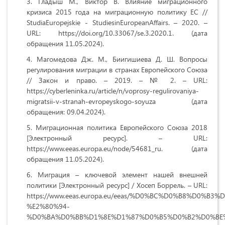
Гладыш М., Виктор В. Влияние миграционного
кризиса 2015 года на миграционную политику ЕС //
StudiaEuropejskie - StudiesinEuropeanAffairs. – 2020. –
URL: https://doi.org/10.33067/se.3.2020.1. (дата
обращения 11.05.2024).
Магомедова Дж. М., Биигишиева Д. Ш. Вопросы
регулирования миграции в странах Европейского Союза
// Закон и право. – 2019. – № 2. – URL:
https://cyberleninka.ru/article/n/voprosy-regulirovaniya-
migratsii-v-stranah-evropeyskogo-soyuza (дата
обращения: 09.04.2024).
Миграционная политика Европейского Союза 2018
[Электронный ресурс]. – URL:
https://www.eeas.europa.eu/node/54681_ru. (дата
обращения 11.05.2024).
Миграция – ключевой элемент нашей внешней
политики [Электронный ресурс] / Хосеп Боррель. – URL:
https://www.eeas.europa.eu/eeas/%D0%BC%D0%B8%D0%
%E2%80%94-
%D0%BA%D0%BB%D1%8E%D1%87%D0%B5%D0%B2%D0%BE