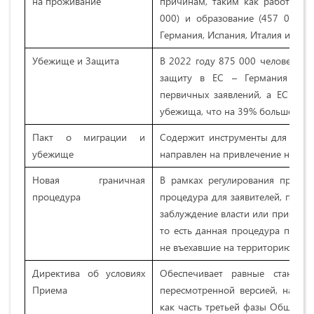
на проживание
причинам, таким как работа (1,
000) и образование (457 000),
Германия, Испания, Италия и Фра
Убежище и Защита
В 2022 году 875 000 человек вп
защиту в ЕС – Германия и Ф
первичных заявлений, а ЕС пред
убежища, что на 39% больше, чем
Пакт о миграции и
Содержит инструменты для быстр
убежище
направлен на привлечение навыко
Новая граничная
В рамках регулирования процед
процедура
процедура для заявителей, предс
заблуждение власти или прибыва
то есть данная процедура предпо
не въехавшие на территорию госу
Директива об условиях
Обеспечивает равные станда
Приема
пересмотренной версией, напра
как часть третьей фазы Общеевр