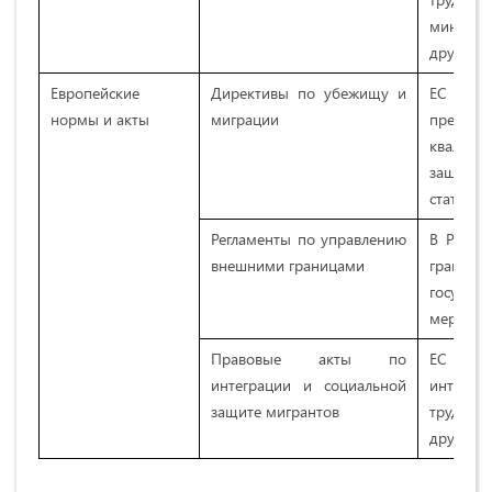
минимал
другие.
Европейские
Директивы по убежищу и
ЕС прин
нормы и акты
миграции
предост
квалиф
защиты
статуса 
Регламенты по управлению
В Регла
внешними границами
грани
государ
мерах по
Правовые акты по
ЕС раз
интеграции и социальной
интегра
защите мигрантов
трудоуст
другим с