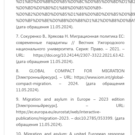
%D1%8D%D0%BB%D0%B5%D0%BC%D0%B5%D0%BD%D1%82
%D0%BD%D0%B0%D1%88%D0%B5%D0%B9-
%D0%B2%D0%BD%D0%B5%D1%88%D0%BD%D0%B5%D0%B9
%D0%BF%D0%BE%D0%BB%D0%B8%D1%82%D0%B8%D0%BA%
(дата обращения 11.05.2024).
Сокуренко В., Хрякова Н. Миграционная политика ЕС:
современные парадигмы // Вестник Ужгородского
национального университета. Серия: Право. – 2021. –
URL: https://doi.org/10.24144/2307-3322.2021.63.42.
(дата обращения 11.05.2024).
GLOBAL COMPACT FOR MIGRATION
[Электронныйресурс]. – URL: https://www.iom.int/global-
compact-migration. – 2024. (дата обращения
11.05.2024).
Migration and asylum in Europe – 2023 edition
[Электронныйресурс]. – URL:
https://ec.europa.eu/eurostat/web/interactive-
publications/migration-2023. – doi:10.2785/353399. (дата
обращения 11.05.2024).
Migration and asylum: A united European response