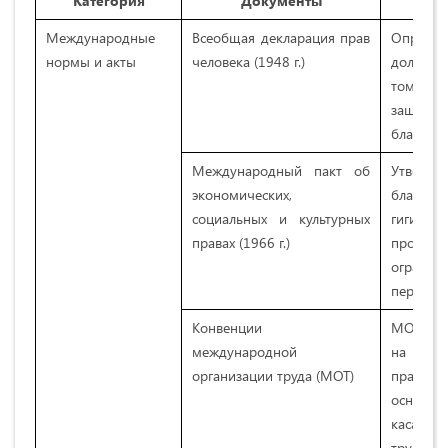
Категория
Документы
Международные
Всеобщая декларация прав
Определ
нормы и акты
человека (1948 г.)
должны 
том чис
защиту 
благопри
Международный пакт об
Утверж
экономических,
благопр
социальных и культурных
гигиену
правах (1966 г.)
продви
ограни
периодич
Конвенции
МОТ раз
международной
на регу
организации труда (МОТ)
прав т
основоп
касаютс
труда, д