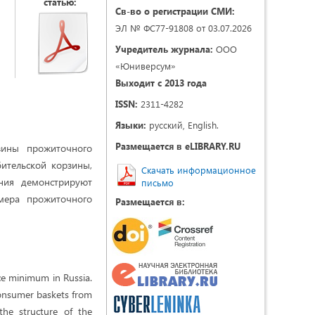
статью:
Св-во о регистрации СМИ:
ЭЛ № ФС77-91808 от 03.07.2026
Учредитель журнала:
ООО
«Юниверсум»
Выходит с 2013 года
ISSN:
2311-4282
Языки:
русский, English.
Размещается в eLIBRARY.RU
зины прожиточного
бительской корзины,
Скачать информационное
ания демонстрируют
письмо
мера прожиточного
Размещается в:
nce minimum in Russia.
consumer baskets from
the structure of the