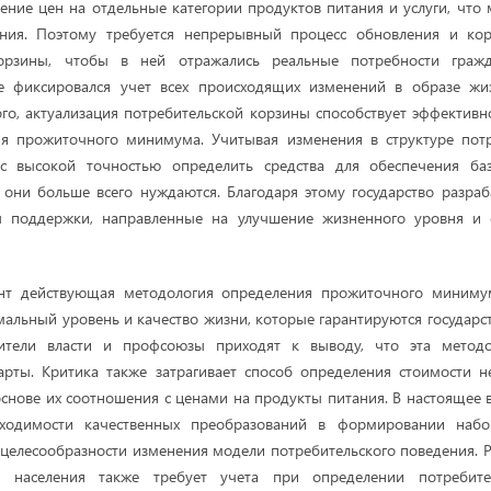
ние цен на отдельные категории продуктов питания и услуги, что 
ения. Поэтому требуется непрерывный процесс обновления и кор
корзины, чтобы в ней отражались реальные потребности граж
же фиксировался учет всех происходящих изменений в образе жи
ого, актуализация потребительской корзины способствует эффектив
я прожиточного минимума. Учитывая изменения в структуре пот
с высокой точностью определить средства для обеспечения баз
 они больше всего нуждаются. Благодаря этому государство разра
 поддержки, направленные на улучшение жизненного уровня и 
нт действующая методология определения прожиточного минимум
льный уровень и качество жизни, которые гарантируются государст
вители власти и профсоюзы приходят к выводу, что эта метод
арты. Критика также затрагивает способ определения стоимости н
 основе их соотношения с ценами на продукты питания. В настоящее 
ходимости качественных преобразований в формировании набор
а целесообразности изменения модели потребительского поведения. 
я населения также требует учета при определении потребит