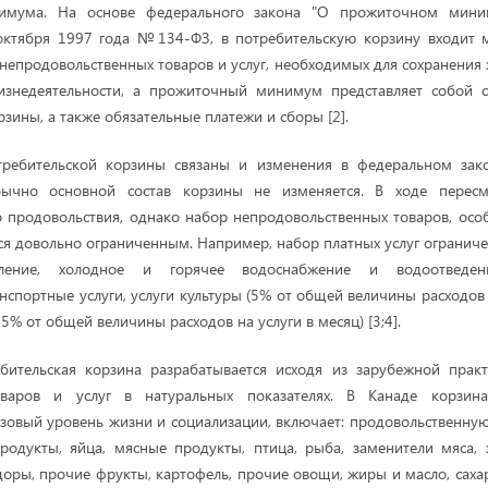
имума. На основе федерального закона "О прожиточном мини
октября 1997 года №134-ФЗ, в потребительскую корзину входит
 непродовольственных товаров и услуг, необходимых для сохранения 
изнедеятельности, а прожиточный минимум представляет собой 
зины, а также обязательные платежи и сборы [2].
ребительской корзины связаны и изменения в федеральном зак
бычно основной состав корзины не изменяется. В ходе пересмо
о продовольствия, однако нaбор непродовольственных товаров, особ
тся довольно ограниченным. Например, набор платных услуг ограниче
ление, холодное и горячее водоснабжение и водоотведени
нспортные услуги, услуги культуры (5% от общей величины расходов 
15% от общей величины расходов на услуги в месяц) [3;4].
бительская корзина разрабатывается исходя из зарубежной практ
варов и услуг в натуральных показателях. В Канаде корзина
овый уровень жизни и социализации, включает: продовольственную
родукты, яйца, мясные продукты, птица, рыба, заменители мяса, 
оры, прочие фрукты, картофель, прочие овощи, жиры и масло, сахар