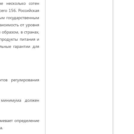
не несколько сотен
сего 156.
Российская
ным государственным
исимость от уровня
 образом, в странах,
 продукты питания и
льные гарантии для
тов регулирования
о минимума должен
умевает определение
а.