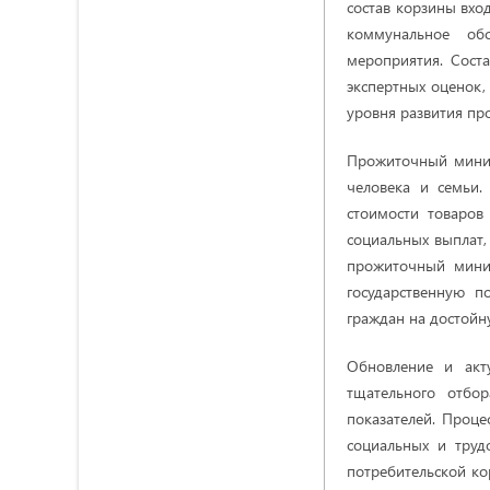
состав корзины вхо
коммунальное обс
мероприятия. Сост
экспертных оценок,
уровня развития про
Прожиточный миним
человека и семьи.
стоимости товаров
социальных выплат,
прожиточный миним
государственную п
граждан на достойну
Обновление и акт
тщательного отбо
показателей. Проце
социальных и труд
потребительской ко