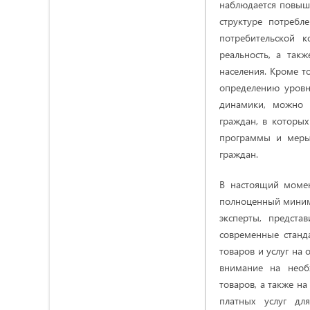
наблюдается повыше
структуре потребл
потребительской 
реальность, а так
населения. Кроме т
определению уровн
динамики, можно 
граждан, в которых
программы и меры
граждан.
В настоящий моме
полноценный минима
эксперты, предста
современные станд
товаров и услуг на
внимание на необ
товаров, а также н
платных услуг дл