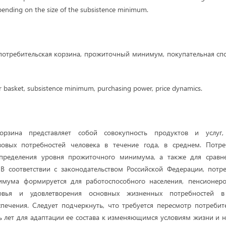
ending on the size of the subsistence minimum.
отребительская корзина, прожиточный минимум, покупательная сп
 basket, subsistence minimum, purchasing power, price dynamics.
корзина представляет собой совокупность продуктов и услуг
зовых потребностей человека в течение года, в среднем. Потре
определения уровня прожиточного минимума, а также для сравн
В соответствии с законодательством Российской Федерации, потр
мума формируется для работоспособного населения, пенсионер
овья и удовлетворения основных жизненных потребностей в
печения. Следует подчеркнуть, что требуется пересмотр потреби
ь лет для адаптации ее состава к изменяющимся условиям жизни и н