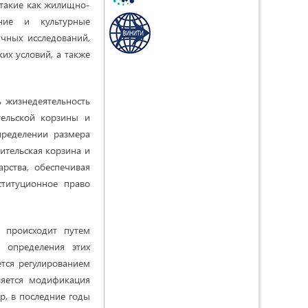
 такие как жилищно-
ание и культурные
чных исследований,
их условий, а также
 жизнедеятельность
тельской корзины и
пределении размера
ительская корзина и
рства, обеспечивая
ституционное право
 происходит путем
 определения этих
ется регулированием
ляется модификация
р, в последние годы