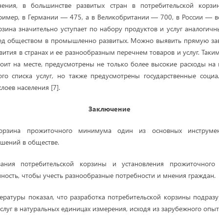
нения, в большинстве развитых стран в потребительской корзи
имер, в Германии — 475, а в Великобритании — 700, в России — в
рзина значительно уступает по набору продуктов и услуг аналогич
ред обществом в промышленно развитых. Можно выявить прямую зав
ития в странах и ее разнообразным перечнем товаров и услуг. Таким
тоит на месте, предусмотрены не только более высокие расходы на
ого списка услуг, но также предусмотрены государственные социа
оев населения [7].
Заключение
корзина прожиточного минимума один из основных инструмен
шений в обществе.
ания потребительской корзины и установления прожиточног
ность, чтобы учесть разнообразные потребности и мнения граждан.
ературы показал, что разработка потребительской корзины подраз
слуг в натуральных единицах измерения, исходя из зарубежного опыт