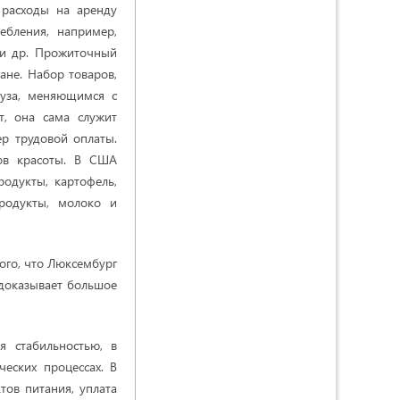
расходы на аренду
ебления, например,
 и др.
Прожиточный
ане. Набор товаров,
цуза, меняющимся с
т, она сама служит
р трудовой оплаты.
ов красоты. В США
одукты, картофель,
родукты, молоко и
ого, что Люксембург
 доказывает большое
я стабильностью, в
еских процессах. В
ов питания, уплата