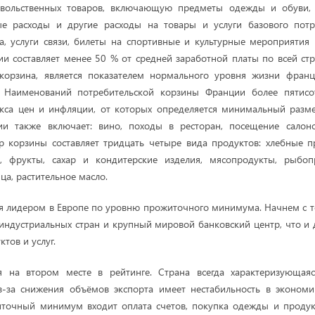
овольственных товаров, включающую предметы одежды и обуви, 
ые расходы и другие расходы на товары и услуги базового потр
, услуги связи, билеты на спортивные и культурные мероприятия
 составляет менее 50 % от средней заработной платы по всей стр
корзина, является показателем нормального уровня жизни фран
 Наименований потребительской корзины Франции более пятисо
кса цен и инфляции, от которых определяется минимальный разме
ии также включает: вино, походы в ресторан, посещение салон
 корзины составляет тридцать четыре вида продуктов: хлебные пр
, фрукты, сахар и кондитерские изделия, мясопродукты, рыбоп
ца, растительное масло.
я лидером в Европе по уровню прожиточного минимума. Начнем с т
 индустриальных стран и крупный мировой банковский центр, что и
ктов и услуг.
я на втором месте в рейтинге. Страна всегда характеризующаяс
з-зa снижения объёмов экспорта имеет нестабильность в экономич
точный минимум входит оплата счетов, покупка одежды и продукт