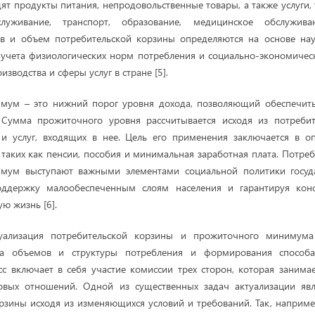
дят продукты питания, непродовольственные товары, а также услуги,
луживание, транспорт, образование, медицинское обслужив
ав и объем потребительской корзины определяются на основе нау
 учета физиологических норм потребления и социально-экономическ
изводства и сферы услуг в стране [5].
ум – это нижний порог уровня дохода, позволяющий обеспечить
 Сумма прожиточного уровня рассчитывается исходя из потреби
 и услуг, входящих в нее. Цель его применения заключается в о
 таких как пенсии, пособия и минимальная заработная плата. Потреб
ум выступают важными элементами социальной политики госуда
оддержку малообеспеченным слоям населения и гарантируя кон
ю жизнь [6].
уализация потребительской корзины и прожиточного минимума
ра объемов и структуры потребления и формирования способа
сс включает в себя участие комиссии трех сторон, которая занима
овых отношений. Одной из существенных задач актуализации яв
рзины исходя из изменяющихся условий и требований. Так, наприме