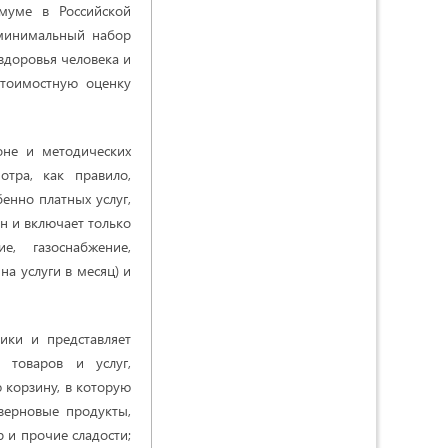
муме в Российской
 минимальный набор
здоровья человека и
стоимостную оценку
оне и методических
тра, как правило,
енно платных услуг,
н и включает только
е, газоснабжение,
на услуги в месяц) и
ики и представляет
 товаров и услуг,
 корзину, в которую
зерновые продукты,
 и прочие сладости;