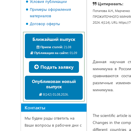
Условия публикации
Цитировать:
Примеры оформления
Потапова А.Н., Марченк
материалов
ПРОЖИТОЧНОГО МИНИМУМА 
2024. 4(114). URL: https:
Договор оферты
Ближайший выпуск
Прием статей:
21.08
Публикация на сайте:
01.09
Данная научная с
Подать заявку
минимума в России.
сравниваются сост
Опубликован новый
различные измене
выпуск
минимума.
8(142) 01.08.2026.
Контакты
The scientific articl
Мы будем рады ответить на
Changes in the compo
Ваши вопросы в рабочие дни с
different countries