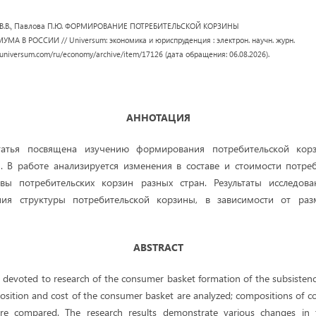
о В.В., Павлова П.Ю. ФОРМИРОВАНИЕ ПОТРЕБИТЕЛЬСКОЙ КОРЗИНЫ
В РОССИИ // Universum: экономика и юриспруденция : электрон. научн. журн.
//7universum.com/ru/economy/archive/item/17126 (дата обращения: 06.08.2026).
АННОТАЦИЯ
татья посвящена изучению формирования потребительской кор
 В работе анализируется изменения в составе и стоимости потре
авы потребительских корзин разных стран. Результаты исследов
ния структуры потребительской корзины, в зависимости от раз
ABSTRACT
e is devoted to research of the consumer basket formation of the subsiste
sition and cost of the consumer basket are analyzed; compositions of 
 are compared. The research results demonstrate various changes in 