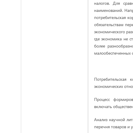
налогов. Для срав
наименований. Напр
потребительская ко
обязательствам пе
экономического разв
где экономика не с
более разнообразн
малообеспеченных сл
Потребительская 
экономических отно
Процесс формиров
включать обществен
Анализ научной лит
перечня товаров и у