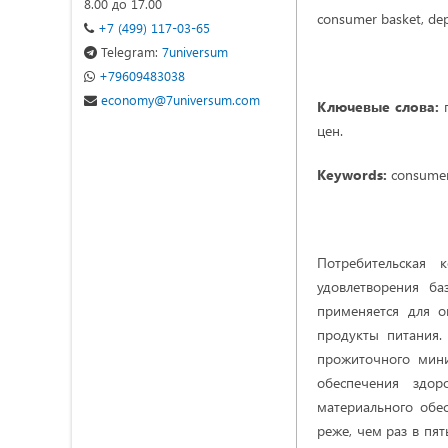
8.00 до 17.00
consumer basket, dep
+7 (499) 117-03-65
Telegram:
7universum
+79609483038
economy@7universum.com
Ключевые слова:
п
цен.
Keywords:
consumer
Потребительская 
удовлетворения ба
применяется для 
продукты питания. 
прожиточного мини
обеспечения здор
материального обес
реже, чем раз в пят