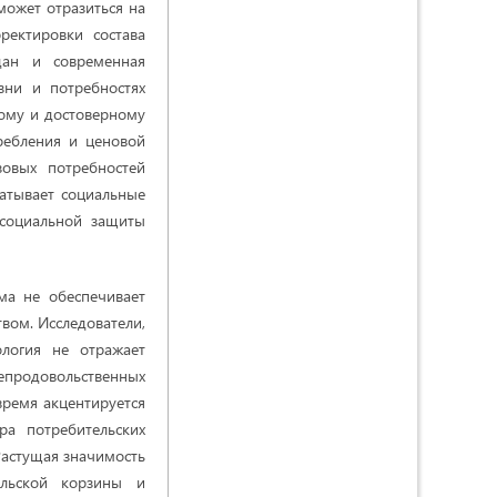
может отразиться на
ректировки состава
дан и современная
зни и потребностях
ному и достоверному
ребления и ценовой
овых потребностей
батывает социальные
социальной защиты
а не обеспечивает
вом. Исследователи,
ология не отражает
епродовольственных
время акцентируется
а потребительских
Растущая значимость
ельской корзины и