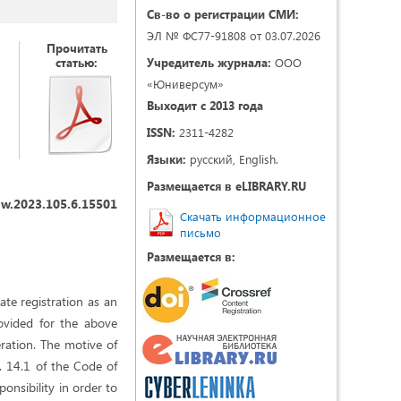
Св-во о регистрации СМИ:
ЭЛ № ФС77-91808 от 03.07.2026
Прочитать
статью:
Учредитель журнала:
ООО
«Юниверсум»
Выходит с 2013 года
ISSN:
2311-4282
Языки:
русский, English.
Размещается в eLIBRARY.RU
aw.2023.105.6.15501
Скачать информационное
письмо
Размещается в:
ate registration as an
provided for the above
ration. The motive of
t. 14.1 of the Code of
onsibility in order to