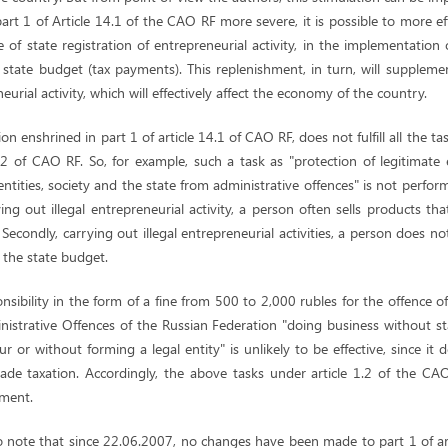
part 1 of Article 14.1 of the CAO RF more severe, it is possible to more eff
f state registration of entrepreneurial activity, in the implementation 
state budget (tax payments). This replenishment, in turn, will suppleme
eurial activity, which will effectively affect the economy of the country.
ion enshrined in part 1 of article 14.1 of CAO RF, does not fulfill all the ta
 1.2 of CAO RF. So, for example, such a task as "protection of legitimate
entities, society and the state from administrative offences" is not perfor
rrying out illegal entrepreneurial activity, a person often sells products 
 Secondly, carrying out illegal entrepreneurial activities, a person does n
 the state budget.
sibility in the form of a fine from 500 to 2,000 rubles for the offence of 
istrative Offences of the Russian Federation "doing business without sta
ur or without forming a legal entity" is unlikely to be effective, since i
vade taxation. Accordingly, the above tasks under article 1.2 of the CA
ement.
to note that since 22.06.2007, no changes have been made to part 1 of a