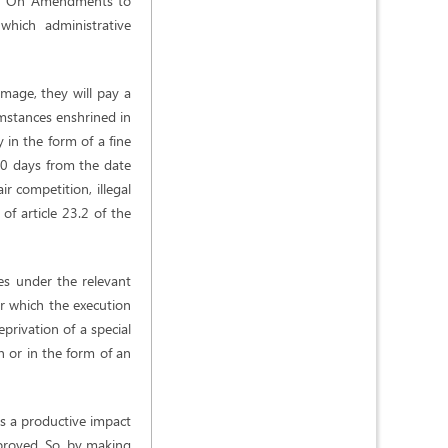
aw "On Amendments to
hich administrative
amage, they will pay a
umstances enshrined in
y in the form of a fine
 20 days from the date
ir competition, illegal
 of article 23.2 of the
es under the relevant
or which the execution
privation of a special
n or in the form of an
as a productive impact
mproved. So, by making