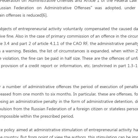
 Federation on Administrative Offenses and Article 1 of the Federal L
ssian Federation on Administrative Offenses" was adopted, under w
tain offenses is reduced[6].
ubjects of entrepreneurial activity voluntarily compensated the caused d
e fine. Also in the case of primary commission of an offence in the circ
cle 3.4 and part 2 of article 4.1.1 of the CAO RF, the administrative penalt
h a warning. Besides, the list of circumstances is expanded, when within
 violation, the fine can be paid in half size. These are the offences of unfa
 provision of a credit report or information, etc. (enshrined in part 1.3-1
r a number of administrative offences the period of execution of penalti
eased from one month to six months. In particular, these are offenses, f
sing an administrative penalty in the form of administrative detention, de
ulsion from the Russian Federation of a foreign citizen or stateless perso
 impossible within the prescribed period.
e policy aimed at administrative stimulation of entrepreneurial activity h
 country. But from point of view the authors, this stimulation can be i