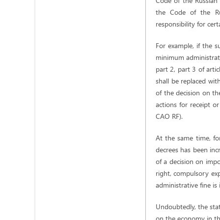
Code of the Russian
the Code of the Ru
responsibility for cer
For example, if the s
minimum administrativ
part 2, part 3 of arti
shall be replaced wit
of the decision on the
actions for receipt or
CAO RF).
At the same time, fo
decrees has been incr
of a decision on impo
right, compulsory exp
administrative fine is
Undoubtedly, the stat
on the economy in the