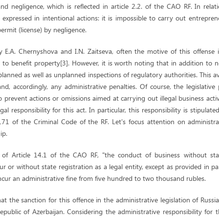
nd negligence, which is reflected in article 2.2. of the CAO RF. In rela
is expressed in intentional actions: it is impossible to carry out entrepren
permit (license) by negligence.
y E.A. Chernyshova and I.N. Zaitseva, often the motive of this offense i
 to benefit property[3]. However, it is worth noting that in addition to
planned as well as unplanned inspections of regulatory authorities. This avo
and, accordingly, any administrative penalties. Of course, the legislativ
o prevent actions or omissions aimed at carrying out illegal business activi
gal responsibility for this act. In particular, this responsibility is stipulate
71 of the Criminal Code of the RF. Let's focus attention on administrati
ip.
 of Article 14.1 of the CAO RF, "the conduct of business without stat
r or without state registration as a legal entity, except as provided in pa
ncur an administrative fine from five hundred to two thousand rubles.
at the sanction for this offence in the administrative legislation of Russi
epublic of Azerbaijan. Considering the administrative responsibility for 