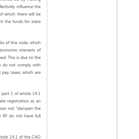
ectively influence the
of which there will be
nt the funds for state
sks of this code, which
 economic interests of
med. This is due to the
that do not comply with
ot pay taxes, which are
part 1 of article 14.1
te registration as an
t does not "dampen the
O RF do not have full
rticle 14.1 of the CAO