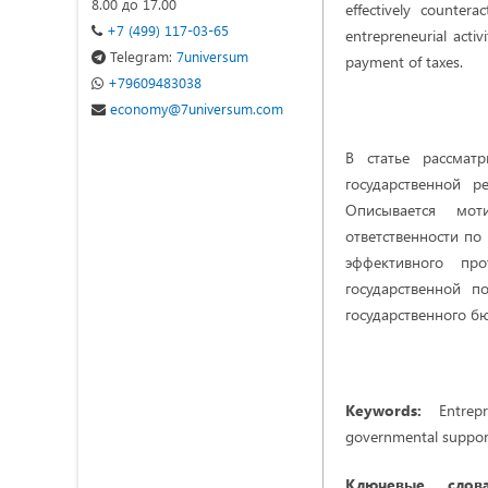
8.00 до 17.00
effectively counter
+7 (499) 117-03-65
entrepreneurial acti
Telegram:
7universum
payment of taxes.
+79609483038
economy@7universum.com
В статье рассмат
государственной р
Описывается мот
ответственности по 
эффективного пр
государственной п
государственного б
Keywords:
Entrepre
governmental support
Ключевые сло