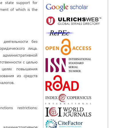
se state support for
hment of which is the
 деятельности без
юридического лица.
административной
етственности с целью
 целях повышения
рования из средств
налогов.
ctions restrictions;
 административное