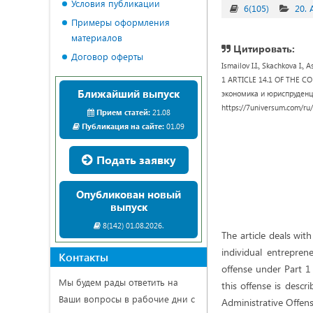
Условия публикации
6(105)
20.
Примеры оформления
материалов
Цитировать:
Договор оферты
Ismailov I.I., Skachkova
1 ARTICLE 14.1 OF THE C
Ближайший выпуск
экономика и юриспруденция
https://7universum.com/ru
Прием статей:
21.08
Публикация на сайте:
01.09
Подать заявку
Опубликован новый
выпуск
8(142) 01.08.2026.
The article deals wit
individual entreprene
Контакты
offense under Part 1
Мы будем рады ответить на
this offense is descr
Ваши вопросы в рабочие дни с
Administrative Offens