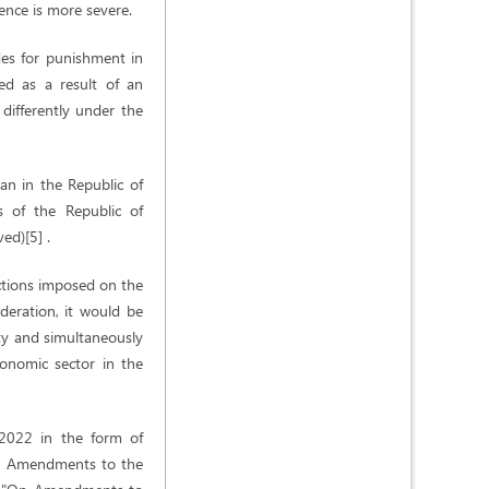
fence is more severe.
des for punishment in
ed as a result of an
 differently under the
an in the Republic of
s of the Republic of
ed)[5] .
nctions imposed on the
deration, it would be
ty and simultaneously
conomic sector in the
y 2022 in the form of
"On Amendments to the