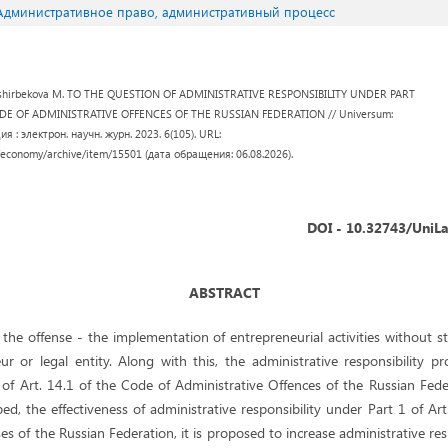
 Административное право, административный процесс
 I., Ashirbekova M. TO THE QUESTION OF ADMINISTRATIVE RESPONSIBILITY UNDER PART
ODE OF ADMINISTRATIVE OFFENCES OF THE RUSSIAN FEDERATION // Universum:
 : электрон. научн. журн. 2023. 6(105). URL:
/economy/archive/item/15501 (дата обращения: 06.08.2026).
DOI - 10.32743/UniL
ABSTRACT
h the offense - the implementation of entrepreneurial activities without st
ur or legal entity. Along with this, the administrative responsibility 
 of Art. 14.1 of the Code of Administrative Offences of the Russian Fede
ibed, the effectiveness of administrative responsibility under Part 1 of Ar
es of the Russian Federation, it is proposed to increase administrative resp