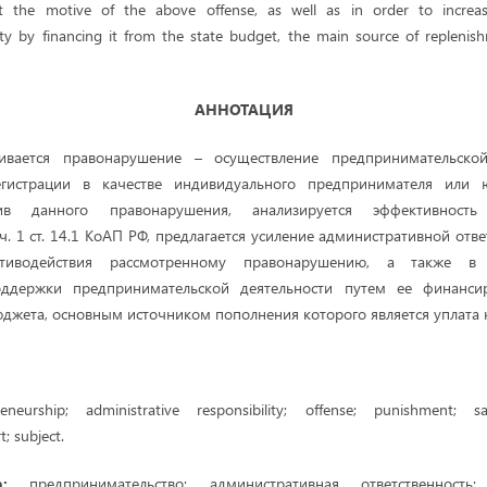
act the motive of the above offense, as well as in order to increa
vity by financing it from the state budget, the main source of replenis
АННОТАЦИЯ
ривается правонарушение – осуществление предпринимательской
егистрации в качестве индивидуального предпринимателя или 
ив данного правонарушения, анализируется эффективность 
ч. 1 ст. 14.1 КоАП РФ, предлагается усиление административной отв
отиводействия рассмотренному правонарушению, а также в
оддержки предпринимательской деятельности путем ее финанси
юджета, основным источником пополнения которого является уплата 
neurship; administrative responsibility; offense; punishment; san
; subject.
ва:
предпринимательство; административная ответственность;