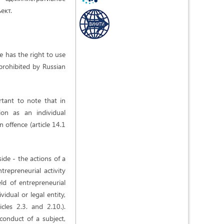
ект.
e has the right to use
 prohibited by Russian
ortant to note that in
ion as an individual
n offence (article 14.1
ide - the actions of a
repreneurial activity
eld of entrepreneurial
vidual or legal entity,
les 2.3. and 2.10.).
 conduct of a subject,