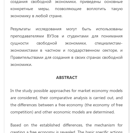
создания свободной экономики, приведены основные
конкретные меры, позволяющие воплотить такую
экономику в любой стране.
Результаты исследования могут быть использованы
преподавателями ВУЗов и студентами для понимания
сущности свободной экономики, специалистам-
экономистами в частном и государственном секторе, и
Правительствами для создания в своих странах свободной
экономики.
ABSTRACT
In the study possible approaches for market economy models
are considered, their comparative analysis is carried out, and
the differences between a free economy (the economy of free
competition) and other economic models are determined.
Based on the established differences, the mechanism for
creating a free economy is revealed. The basic specific actions