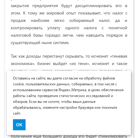
закрытия предприятия будут дисциплинировать его в
этом. К тому же мировой опыт показывает, что налог с
продаж наиболее легко собираемый налог, да и
контролировать уплату одного налога с понятной
налоговой базы гораздо легче, чем наводить порядок в
существующей ныне системе.
Так как доходы перестанут скрывать, то исчезнет «теневая
экономика», бизнес выйдет «из тени», исчезнет и такое
понятие, как «серая зарплата», издержки государства и
бизнеса по налоговому администрированию значительно
Оставаясь на сайте, вы даете согласие на обработку файлов
cookie, пользовательских данных, собираемых, в том числе с
сократятся.
использованием сервисов Яндекс.Метрика, в целях обеспечения
работы сайта, проведения статистических исследований и
Производители также будут в выигрыше, по сравнению с
обзоров. Если вы не хотите, чтобы ваши данные
современной экономикой конкуренции они будут
обрабатывались, измените настройки браузера или покиньте
сайт.
получать максимальный доход и максимальную прибыль
от достигнутого уровня производства, что будет
OK
стимулировать дальнейший рост производства, а для
получения еще большего дохода это будет стимулировать