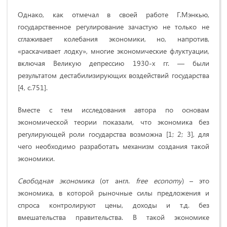
Однако, как отмечал в своей работе Г.Мэнкью,
государственное регулирование зачастую не только не
сглаживает колебания экономики, но, напротив,
«раскачивает лодку», многие экономические флуктуации,
включая Великую депрессию 1930-х гг. — были
результатом дестабилизирующих воздействий государства
[4, с.751].
Вместе с тем исследования автора по основам
экономической теории показали, что экономика без
регулирующей роли государства возможна [1; 2; 3], для
чего необходимо разработать механизм создания такой
экономики.
Свободная экономика
(от англ.
free
economy
) – это
экономика, в которой рыночные силы предложения и
спроса контролируют цены, доходы и т.д. без
вмешательства правительства. В такой экономике