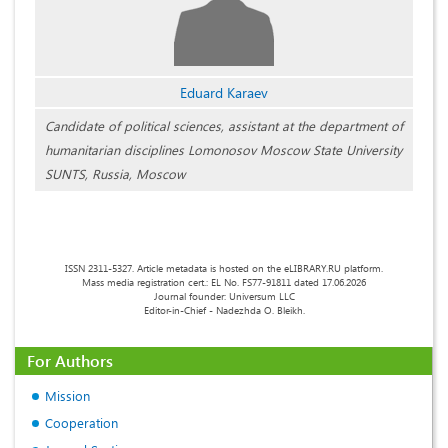
Eduard Karaev
Сandidate of political sciences, assistant at the department of
humanitarian disciplines Lomonosov Moscow State University
SUNTS, Russia, Moscow
ISSN 2311-5327. Article metadata is hosted on the eLIBRARY.RU platform.
Mass media registration cert.: EL No. FS77-91811 dated 17.06.2026
Journal founder: Universum LLC
Editor-in-Chief - Nadezhda O. Bleikh.
For Authors
Mission
Cooperation