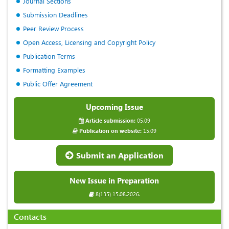
Journal Sections
Submission Deadlines
Peer Review Process
Open Access, Licensing and Copyright Policy
Publication Terms
Formatting Examples
Public Offer Agreement
Upcoming Issue
Article submission:
05.09
Publication on website:
15.09
Submit an Application
New Issue in Preparation
8(135) 15.08.2026.
Contacts