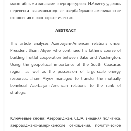
масштабными запасами энергоресурсов, И.Алиеву удалось
перевести взаимовыгодные азербайджано-американские
отношения в ранг стратегических.
ABSTRACT
This article analyses Azerbaijani-American relations under
President Ilham Aliyev, who continued his father's course of
building fruitful cooperation between Baku and Washington.
Using the geopolitical importance of the South Caucasus
region, as well as the possession of large-scale energy
resources, Ilham Aliyev managed to transfer the mutually
beneficial Azerbaijani-American relations to the rank of
strategic.
Ключевые слова:
Азербайджан, США, внешняя политика,
азербайджано-американские отношения, политическое