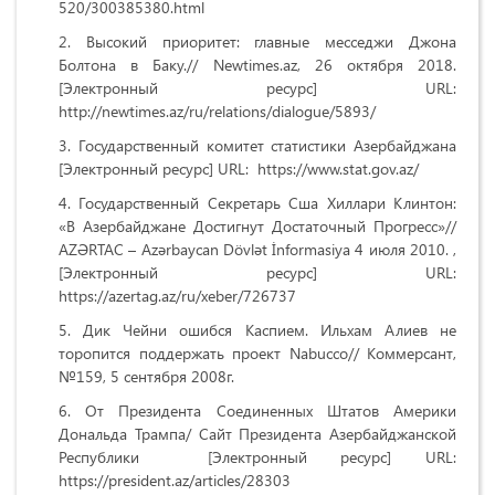
520/300385380.html
Высокий приоритет: главные месседжи Джона
Болтона в Баку.// Newtimes.az, 26 октября 2018.
[Электронный ресурс] URL:
http://newtimes.az/ru/relations/dialogue/5893/
Государственный комитет статистики Азербайджана
[Электронный ресурс] URL: https://www.stat.gov.az/
Государственный Секретарь Сша Хиллари Клинтон:
«В Азербайджане Достигнут Достаточный Прогресс»//
AZƏRTAC – Azərbaycan Dövlət İnformasiya 4 июля 2010. ,
[Электронный ресурс] URL:
https://azertag.az/ru/xeber/726737
Дик Чейни ошибся Каспием. Ильхам Алиев не
торопится поддержать проект Nabucco// Коммерсант,
№159, 5 сентября 2008г.
От Президента Соединенных Штатов Америки
Дональда Трампа/ Сайт Президента Азербайджанской
Республики [Электронный ресурс] URL:
https://president.az/articles/28303