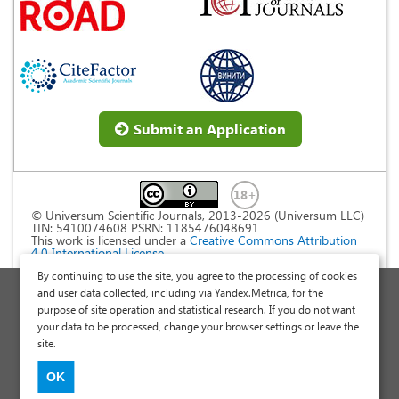
Submit an Application
© Universum Scientific Journals, 2013-2026 (Universum LLC)
TIN: 5410074608 PSRN: 1185476048691
This work is licensed under a
Creative Commons Attribution
4.0 International License
.
By continuing to use the site, you agree to the processing of cookies
Personal Data Processing Policy
and user data collected, including via Yandex.Metrica, for the
purpose of site operation and statistical research. If you do not want
Public Offer Agreement
your data to be processed, change your browser settings or leave the
Publish a Scientific Article
site.
Scientific Articles and Publications Site
OK
International Scientific Research Journal "Universum"