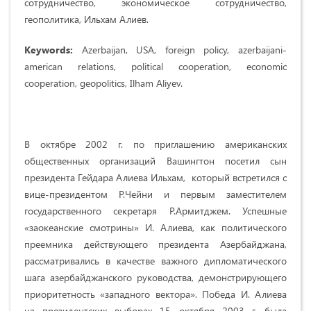
сотрудничество, экономическое сотрудничество,
геополитика, Ильхам Алиев.
Keywords:
Azerbaijan, USA, foreign policy, azerbaijani-
american relations, political cooperation, economic
cooperation, geopolitics, Ilham Aliyev.
В октябре 2002 г. по приглашению американских
общественных организаций Вашингтон посетил сын
президента Гейдара Алиева Ильхам, который встретился с
вице-президентом Р.Чейни и первым заместителем
государственного секретаря Р.Армитджем. Успешные
«заокеанские смотрины» И. Алиева, как политического
преемника действующего президента Азербайджана,
рассматривались в качестве важного дипломатического
шага азербайджанского руководства, демонстрирующего
приоритетность «западного вектора». Победа И. Алиева
на президентских выборах 15 октября 2003 г. была