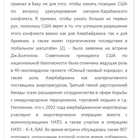
приехал в Баку не для того, чтобы менять позицию США
по вопросу урегулирования нагорно-Карабахского
конфликта. Я приехал, чтобы узнать больше из первых
рук, поскольку США верят в то, что успешное разрешение
этого конфликта важно как для Азербайджана, так и для
Армении, а также имеет стратегические последствия в
глобальном масштабе» [2], - было заявлена на встрече
Дж.Болтоном. Советником президента США по
национальной безопасности была отмечена ведущая роль
в 40-миллиардном проекте «Южный газовый коридор», а
также роль Азербайджана как альтернативного
поставщика энергоресурсов. Третьей темой двусторонней
беседы стало расширение сотрудничества в сфере борьбы
с международным терроризмом, торговлей людьми и т.д.
Напомним, что с 2002 года азербайджанские миротворцы
участвуют в миротворческих операциях вместе с
военнослужащими НАТО, а также участие в операциях
НАТО - К-4, ISAF. Во время встречи обсуждалась также 907
поправка, упразднение которой долгое время добивалось