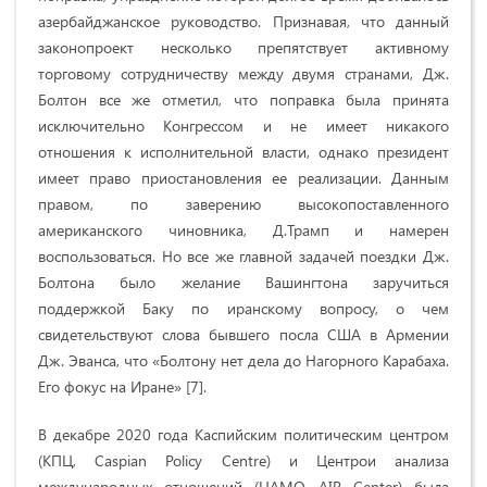
азербайджанское руководство. Признавая, что данный
законопроект несколько препятствует активному
торговому сотрудничеству между двумя странами, Дж.
Болтон все же отметил, что поправка была принята
исключительно Конгрессом и не имеет никакого
отношения к исполнительной власти, однако президент
имеет право приостановления ее реализации. Данным
правом, по заверению высокопоставленного
американского чиновника, Д.Трамп и намерен
воспользоваться. Но все же главной задачей поездки Дж.
Болтона было желание Вашингтона заручиться
поддержкой Баку по иранскому вопросу, о чем
свидетельствуют слова бывшего посла США в Армении
Дж. Эванса, что «Болтону нет дела до Нагорного Карабаха.
Его фокус на Иране» [7].
В декабре 2020 года Каспийским политическим центром
(КПЦ, Caspian Policy Centre) и Центрои анализа
международных отношений (ЦАМО, AIR Center) была