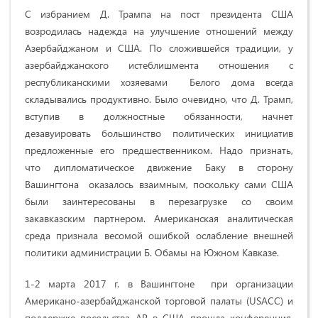
С избранием Д. Трампа на пост президента США
возродилась надежда на улучшение отношений между
Азербайджаном и США. По сложившейся традиции, у
азербайджанского истеблишмента отношения с
республиканскими хозяевами Белого дома всегда
складывались продуктивно. Было очевидно, что Д. Трамп,
вступив в должностные обязанности, начнет
дезавуировать большинство политических инициатив
предложенные его предшественником. Надо признать,
что дипломатическое движение Баку в сторону
Вашингтона оказалось взаимным, поскольку сами США
были заинтересованы в перезагрузке со своим
закавказским партнером. Американская аналитическая
среда признала весомой ошибкой ослабление внешней
политики администрации Б. Обамы на Южном Кавказе.
1-2 марта 2017 г. в Вашингтоне при организации
Американо-азербайджанской торговой палаты (USACC) и
поддержке посольства АР в США прошла конференция,