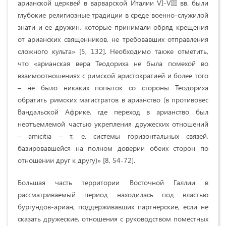
арианской церквей в варварской Италии VI-VIII вв. были
глубокие религиозные традиции в среде военно-служилой
знати и ее дружин, которые принимали обряд крещения
от арианских священников, не требовавших отправления
сложного культа» [5, 132]. Необходимо также отметить,
что «арианская вера Теодориха не была помехой во
взаимоотношениях с римской аристократией и более того
– не было никаких попыток со стороны Теодориха
обратить римских магистратов в арианство (в противовес
Вандальской Африке, где переход в арианство был
неотъемлемой частью укрепления дружеских отношений
– amicitia – т. е. системы горизонтальных связей,
базировавшейся на полном доверии обеих сторон по
отношении друг к другу)» [8, 54-72].
Большая часть территории Восточной Галлии в
рассматриваемый период находилась под властью
бургундов-ариан, поддерживавших партнерские, если не
сказать дружеские, отношения с руководством поместных