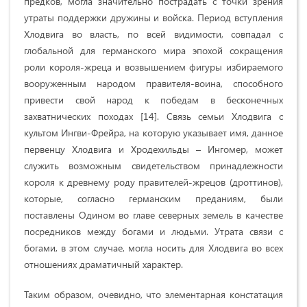
предков, могла значительно пострадать с точки зрения
утраты поддержки дружины и войска. Период вступления
Хлодвига во власть, по всей видимости, совпадал с
глобальной для германского мира эпохой сокращения
роли короля-жреца и возвышением фигуры избираемого
вооруженным народом правителя-воина, способного
привести свой народ к победам в бесконечных
захватнических походах [14]. Связь семьи Хлодвига с
культом Ингви-Фрейра, на которую указывает имя, данное
первенцу Хлодвига и Хродехильды – Ингомер, может
служить возможным свидетельством принадлежности
короля к древнему роду правителей-жрецов (дроттинов),
которые, согласно германским преданиям, были
поставлены Одином во главе северных земель в качестве
посредников между богами и людьми. Утрата связи с
богами, в этом случае, могла носить для Хлодвига во всех
отношениях драматичный характер.
Таким образом, очевидно, что элементарная констатация