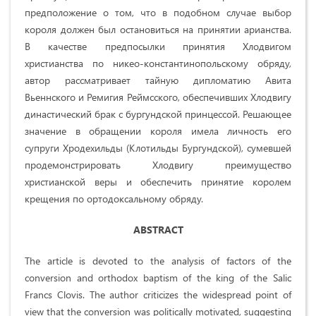
предположение о том, что в подобном случае выбор
короля должен был остановиться на принятии арианства.
В качестве предпосылки принятия Хлодвигом
христианства по никео-константинопольскому обряду,
автор рассматривает тайную дипломатию Авита
Вьеннского и Ремигия Реймсского, обеспечивших Хлодвигу
династический брак с бургундской принцессой. Решающее
значение в обращении короля имела личность его
супруги Хродехильды (Клотильды Бургундской), сумевшей
продемонстрировать Хлодвигу преимущество
христианской веры и обеспечить принятие королем
крещения по ортодоксальному обряду.
ABSTRACT
The article is devoted to the analysis of factors of the
conversion and orthodox baptism of the king of the Salic
Francs Clovis. The author criticizes the widespread point of
view that the conversion was politically motivated, suggesting