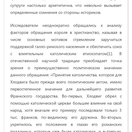
супруги настолько архетипична, что невольно вызывает
определенные сомнения со стороны историков.
Исследователи неоднократно обращались к анализу
факторов обращения короля в христианство, называя в
числе основных мотивов стремление заручиться
поддержкой галло-римского населения и обеспечить союз
с влиятельным католическим епископатом[1]. В
отечественной научной традиции преобладает точка
зрения о преимущественно политическом значении
данного обращения: «Принятие католичества, которое для
Хлодвига было прежде всего политическим актом, имело
первостепенное значение для дальнейшего развития
Франкского государства. Во-первых, Хлодвиг обрел с
помощью католической церкви большее влияние на свой
народ, хотя вначале его примеру последовали только 3
тыс. франков, по-видимому, его дружина. Во-вторых,
укрепилось его положение в глазах его романских
подданных, которые уже были католиками, и в-третьих,