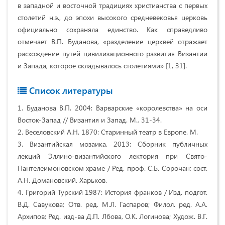
в западной и восточной традициях христианства с первых
столетий н.э., до эпохи высокого средневековья церковь
официально сохраняла единство. Как справедливо
отмечает В.П. Буданова, «разделение церквей отражает
расхождение путей цивилизационного развития Византии
и Запада, которое складывалось столетиями» [1, 31].
Список литературы
1. Буданова В.П. 2004: Варварские «королевства» на оси
Восток-Запад // Византия и Запад. М., 31-34.
2. Веселовский А.Н. 1870: Старинный театр в Европе. М.
3. Византийская мозаика, 2013: Сборник публичных
лекций Эллино-византийского лектория при Свято-
Пантелеимоновском храме / Ред. проф. С.Б. Сорочан; сост.
А.Н. Домановский. Харьков.
4. Григорий Турский 1987: История франков / Изд. подгот.
В.Д. Савукова; Отв. ред. М.Л. Гаспаров; Филол. ред. A.A.
Архипов; Ред. изд-ва Д.П. Лбова, O.K. Логинова; Худож. В.Г.