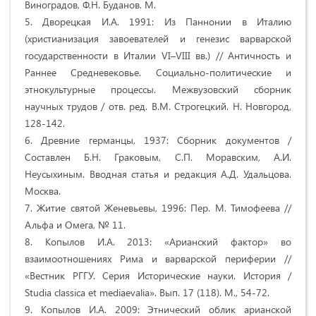
Виноградов, Ф.Н. Буданов. М.
5. Дворецкая И.А. 1991: Из Паннонии в Италию
(христианизация завоевателей и генезис варварской
государственности в Италии VI–VIII вв.) // Античность и
Раннее Средневековье. Социально-политические и
этнокультурные процессы. Межвузовский сборник
научных трудов / отв. ред. В.М. Строгецкий. Н. Новгород,
128-142.
6. Древние германцы, 1937: Сборник документов /
Составлен Б.Н. Граковым, С.П. Моравским, А.И.
Неусыхиным. Вводная статья и редакция А.Д. Удальцова.
Москва.
7. Житие святой Женевьевы, 1996: Пер. М. Тимофеева //
Альфа и Омега, № 11.
8. Копылов И.А. 2013: «Арианский фактор» во
взаимоотношениях Рима и варварской периферии //
«Вестник РГГУ. Серия Исторические науки. История /
Studia classica et mediaevalia». Вып. 17 (118). М., 54-72.
9. Копылов И.А. 2009: Этнический облик арианской