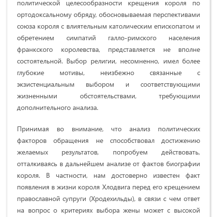
политической целесообразности крещения короля по
ортодоксальному обряду, обосновываемая перспективами
союза короля с влиятельным католическим епископатом и
обретением симпатий галло-римского населения
франкского королевства, представляется не вполне
состоятельной. Выбор религии, несомненно, имел более
глубокие мотивы, неизбежно связанные с
экзистенциальным выбором и соответствующими
жизненными обстоятельствами, требующими
дополнительного анализа.
Принимая во внимание, что анализ политических
факторов обращения не способствовал достижению
желаемых результатов, попробуем действовать,
отталкиваясь в дальнейшем анализе от фактов биографии
короля. В частности, нам достоверно известен факт
появления в жизни короля Хлодвига перед его крещением
православной супруги (Хродехильды), в связи с чем ответ
на вопрос о критериях выбора жены может с высокой