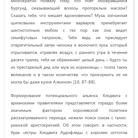
многократно похвалу тому, что поет обожравшийся
бургунд, смазывающий волосы прогорклым маслом?
Сказать тебе, что мешает вдохновению? Муза, изгнанная
щипковыми инструментами варваров, пренебрегает
шестистопным ямбом с тех пор как она видит
семифутовых патронов... Тебя ведь не преследует
отвратительный запах чеснока и вонючего лука, который
отрыгивается, отравляя воздух, с раннего утра в течение
десяти трапез, тебя не обременяет целый день – будто ты
их престарелый дед или муж их кормилицы – толпа таких
великанов и в таком количестве, что прокормить их не
могла бы даже кухня Алкиноя» [10, 87-88].
Формирование потенциального альянса Хлодвига с
арианскими правителями представляется гораздо более
значимым фактором королевской политики
рассматриваемого периода, нежели поиск союза с галло-
римской аристократией. Об этом говорит, в частности,
брак сестры Хлодвига Аудофледы с королем остготов