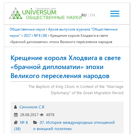
RU
|
EN
Общественные науки
Архив выпусков журнала "Общественные
науки"
2017
№ 8 (38)
Крещение короля Хлодвига в свете
«брачной дипломатии» эпохи Великого переселения народов
Крещение короля Хлодвига в свете
«брачной дипломатии» эпохи
Великого переселения народов
The Baptism of King Clovis in Context of the "Marriage
Diplomacy" of the Great Migration Period
Санников С.В.
28.08.2017
4976
№ 8
07. История международных отношений
(38)
и внешней политики