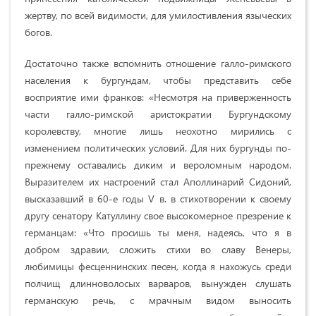
жертву, по всей видимости, для умилостивления языческих
богов.
Достаточно также вспомнить отношение галло-римского
населения к бургундам, чтобы представить себе
восприятие ими франков: «Несмотря на приверженность
части галло-римской аристократии Бургундскому
королевству, многие лишь неохотно мирились с
изменением политических условий. Для них бургунды по-
прежнему оставались диким и вероломным народом.
Выразителем их настроений стал Аполлинарий Сидоний,
высказавший в 60-е годы V в. в стихотворении к своему
другу сенатору Катуллину свое высокомерное презрение к
германцам: «Что просишь ты меня, надеясь, что я в
добром здравии, сложить стихи во славу Венеры,
любимицы фесценнинских песен, когда я нахожусь среди
полчищ длинноволосых варваров, вынужден слушать
германскую речь, с мрачным видом выносить