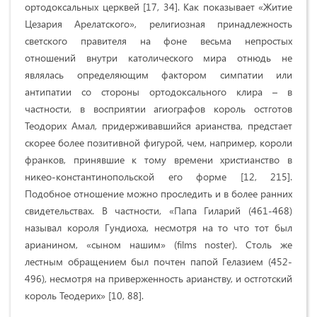
ортодоксальных церквей [17, 34]. Как показывает «Житие
Цезария Арелатского», религиозная принадлежность
светского правителя на фоне весьма непростых
отношений внутри католического мира отнюдь не
являлась определяющим фактором симпатии или
антипатии со стороны ортодоксального клира – в
частности, в восприятии агиографов король остготов
Теодорих Амал, придерживавшийся арианства, предстает
скорее более позитивной фигурой, чем, например, короли
франков, принявшие к тому времени христианство в
никео-константинопольской его форме [12, 215].
Подобное отношение можно проследить и в более ранних
свидетельствах. В частности, «Папа Гиларий (461-468)
называл короля Гундиоха, несмотря на то что тот был
арианином, «сыном нашим» (films noster). Столь же
лестным обращением был почтен папой Гелазием (452-
496), несмотря на приверженность арианству, и остготский
король Теодерих» [10, 88].