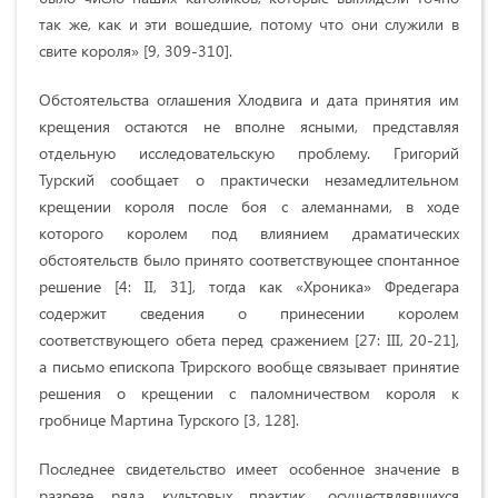
так же, как и эти вошедшие, потому что они служили в
свите короля» [9, 309-310].
Обстоятельства оглашения Хлодвига и дата принятия им
крещения остаются не вполне ясными, представляя
отдельную исследовательскую проблему. Григорий
Турский сообщает о практически незамедлительном
крещении короля после боя с алеманнами, в ходе
которого королем под влиянием драматических
обстоятельств было принято соответствующее спонтанное
решение [4: II, 31], тогда как «Хроника» Фредегара
содержит сведения о принесении королем
соответствующего обета перед сражением [27: III, 20-21],
а письмо епископа Трирского вообще связывает принятие
решения о крещении с паломничеством короля к
гробнице Мартина Турского [3, 128].
Последнее свидетельство имеет особенное значение в
разрезе ряда культовых практик, осуществлявшихся