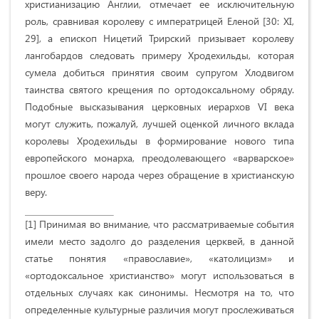
христианизацию Англии, отмечает ее исключительную
роль, сравнивая королеву с императрицей Еленой [30: XI,
29], а епископ Ницетий Трирский призывает королеву
лангобардов следовать примеру Хродехильды, которая
сумела добиться принятия своим супругом Хлодвигом
таинства святого крещения по ортодоксальному обряду.
Подобные высказывания церковных иерархов VI века
могут служить, пожалуй, лучшей оценкой личного вклада
королевы Хродехильды в формирование нового типа
европейского монарха, преодолевающего «варварское»
прошлое своего народа через обращение в христианскую
веру.
[1]
Принимая во внимание, что рассматриваемые события
имели место задолго до разделения церквей, в данной
статье понятия «православие», «католицизм» и
«ортодоксальное христианство» могут использоваться в
отдельных случаях как синонимы. Несмотря на то, что
определенные культурные различия могут прослеживаться