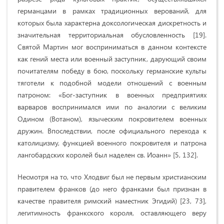
германцами в рамках традиционных верований, для
которых была характерна доксологическая дискретность и
значительная территориальная обусловленность [19].
Святой Мартин мог восприниматься в данном контексте
как гений места или военный заступник, дарующий своим
почитателям победу в бою, поскольку германские культы
тяготели к подобной модели отношений с военным
патроном: «Бог-заступник в военных предприятиях
варваров воспринимался ими по аналогии с великим
Одином (Вотаном), языческим покровителем военных
дружин. Впоследствии, после официального перехода к
католицизму, функцией военного покровителя и патрона
лангобардских королей был наделен св. Иоанн» [5, 132].
Несмотря на то, что Хлодвиг был не первым христианским
правителем франков (до него франками был признан в
качестве правителя римский наместник Эгидий) [23, 73],
легитимность франкского короля, оставляющего веру