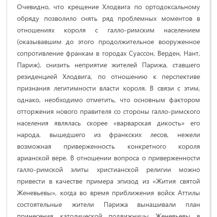
Очевидно, что крещение Хлодвига по ортодоксальному
обряду позволило снять ряд проблемных моментов в
отношениях короля с галло-римским населением
(оказывавшим до этого продолжительное вооруженное
сопротивление франкам в городах Суассон, Верден, Нант,
Париж), снизить неприятие жителей Парижа, ставшего
резиденцией Хлодвига, по отношению к перспективе
признания легитимности власти короля. В связи с этим,
однако, необходимо отметить, что основным фактором
отторжения нового правителя со стороны галло-римского
населения являлась скорее «варварская дикость» его
народа, вышедшего из франкских лесов, нежели
возможная приверженность конкретного короля
арианской вере. В отношении вопроса о приверженности
галло-римской элиты христианской религии можно
привести в качестве примера эпизод из «Жития святой
Женевьевы», когда во время приближения войск Аттилы
состоятельные жители Парижа вынашивали план
принесения католической подвижницы Женевьевы в