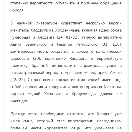
степенью вероятности объяснить и причины обращения
короля.
В научной литературе существует несколько версий
женитьбы Хлодвига на Хродехильде, включая идею союза
Гундобада и Хлодвига [24, 81-82], тайную дипломатию
Авита Вьеннского и Ремигия Реймсского [31, 110],
заинтересованность Хлодвига в союзе с католической
церковью [20], включение Хлодвига в европейскую
политику брачной дипломатии, формировавшуюся в
рассматриваемый период под влиянием Теодориха Амала
[22, 22]. Скорее всего, каждая из этих версий имеет под
собой основания и содержит долю исторической истины,
однако случай Хлодвига и Хродехильды далеко не
очевиден.
Прежде всего, необходимо отметить, что Хлодвиг уже
имел сына, который стал впоследствии наследником
большей части королевства отца, что указывает на