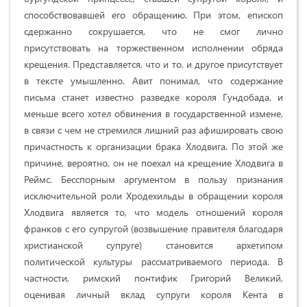
способствовавшей его обращению. При этом, епископ
сдержанно сокрушается, что не смог лично
присутствовать на торжественном исполнении обряда
крещения. Представляется, что и то, и другое присутствует
в тексте умышленно. Авит понимал, что содержание
письма станет известно разведке короля Гундобада, и
меньше всего хотел обвинения в государственной измене,
в связи с чем не стремился лишний раз афишировать свою
причастность к организации брака Хлодвига. По этой же
причине, вероятно, он не поехал на крещение Хлодвига в
Реймс. Бесспорным аргументом в пользу признания
исключительной роли Хродехильды в обращении короля
Хлодвига является то, что модель отношений короля
франков с его супругой (возвышение правителя благодаря
христианской супруге) становится архетипом
политической культуры рассматриваемого периода. В
частности, римский понтифик Григорий Великий,
оценивая личный вклад супруги короля Кента в