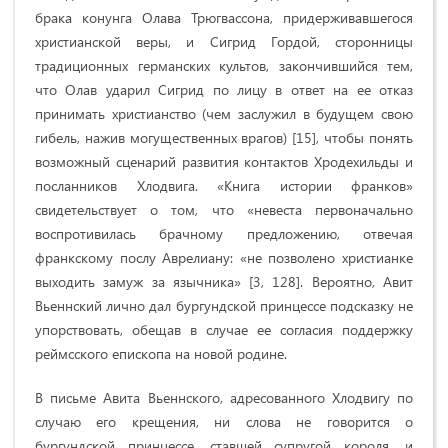
брака конунга Олава Трюгвассона, придерживавшегося
христианской веры, и Сигрид Гордой, сторонницы
традиционных германских культов, закончившийся тем,
что Олав ударил Сигрид по лицу в ответ на ее отказ
принимать христианство (чем заслужил в будущем свою
гибель, нажив могущественных врагов) [15], чтобы понять
возможный сценарий развития контактов Хродехильды и
посланников Хлодвига. «Книга истории франков»
свидетельствует о том, что «невеста первоначально
воспротивилась брачному предложению, отвечая
франкскому послу Аврелиану: «не позволено христианке
выходить замуж за язычника» [3, 128]. Вероятно, Авит
Вьеннский лично дал бургундской принцессе подсказку не
упорствовать, обещав в случае ее согласия поддержку
реймсского епископа на новой родине.
В письме Авита Вьеннского, адресованного Хлодвигу по
случаю его крещения, ни слова не говорится о
бургундской принцессе, ставшей супругой короля, и