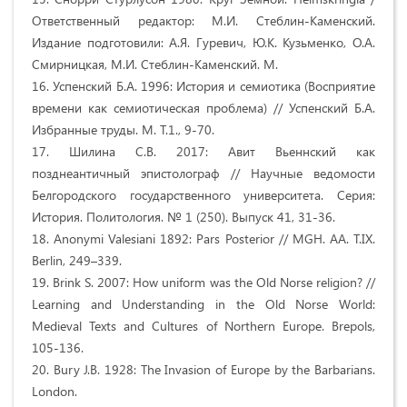
Ответственный редактор: М.И. Стеблин-Каменский.
Издание подготовили: А.Я. Гуревич, Ю.К. Кузьменко, О.А.
Смирницкая, М.И. Стеблин-Каменский. М.
16. Успенский Б.А. 1996: История и семиотика (Восприятие
времени как семиотическая проблема) // Успенский Б.А.
Избранные труды. М. Т.1., 9-70.
17. Шилина С.В. 2017: Авит Вьеннский как
позднеантичный эпистолограф // Научные ведомости
Белгородского государственного университета. Серия:
История. Политология. № 1 (250). Выпуск 41, 31-36.
18. Anonymi Valesiani 1892: Pars Posterior // MGH. AA. T.IX.
Berlin, 249–339.
19. Brink S. 2007: How uniform was the Old Norse religion? //
Learning and Understanding in the Old Norse World:
Medieval Texts and Cultures of Northern Europe. Brepols,
105-136.
20. Bury J.B. 1928: The Invasion of Europe by the Barbarians.
London.