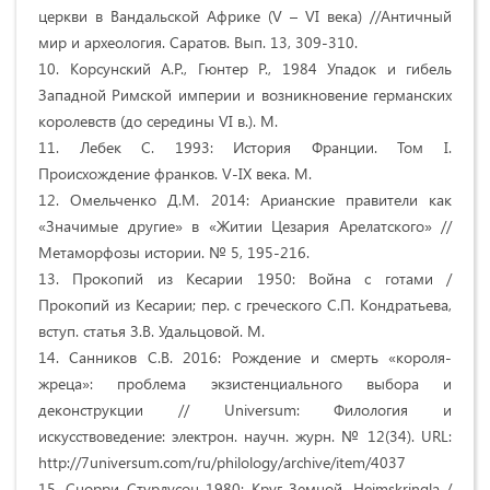
церкви в Вандальской Африке (V – VI века) //Античный
мир и археология. Саратов. Вып. 13, 309-310.
10. Корсунский А.Р., Гюнтер Р., 1984 Упадок и гибель
Западной Римской империи и возникновение германских
королевств (до середины VI в.). М.
11. Лебек С. 1993: История Франции. Том I.
Происхождение франков. V-IX века. М.
12. Омельченко Д.М. 2014: Арианские правители как
«Значимые другие» в «Житии Цезария Арелатского» //
Метаморфозы истории. № 5, 195-216.
13. Прокопий из Кесарии 1950: Война с готами /
Прокопий из Кесарии; пер. с греческого С.П. Кондратьева,
вступ. статья З.В. Удальцовой. М.
14. Санников С.В. 2016: Рождение и смерть «короля-
жреца»: проблема экзистенциального выбора и
деконструкции // Universum: Филология и
искусствоведение: электрон. научн. журн. № 12(34). URL:
http://7universum.com/ru/philology/archive/item/4037
15. Снорри Стурлусон 1980: Круг Земной. Heimskringla /