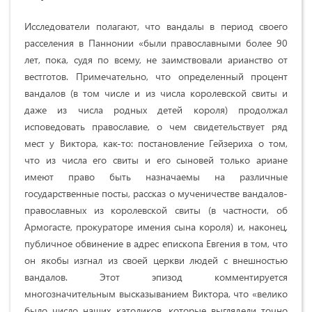
Исследователи полагают, что вандалы в период своего
расселения в Паннонии «были православными более 90
лет, пока, судя по всему, не заимствовали арианство от
вестготов. Примечательно, что определенный процент
вандалов (в том числе и из числа королевской свиты и
даже из числа родных детей короля) продолжал
исповедовать православие, о чем свидетельствует ряд
мест у Виктора, как-то: постановление Гейзериха о том,
что из числа его свиты и его сыновей только ариане
имеют право быть назначаемы на различные
государственные посты, рассказ о мученичестве вандалов-
православных из королевской свиты (в частности, об
Армогасте, про­кураторе имения сына короля) и, наконец,
публичное обвинение в адрес епи­скопа Евгения в том, что
он якобы изгнал из своей церкви людей с внешностью
вандалов. Этот эпизод комментируется
многозначительным высказыванием Виктора, что «велико
было число наших католиков, которые выглядели точно