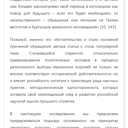
сам Хлодвиг рассматривал свой переход в католицизм как
повод для будущего – если это будет необходимо, то
насильственного – обращения или изгнания из Галлии
вестготов и бургундов арианского исповедания» [10, 143].
Пожалуй, именно это обстоятельство и стало основной
причиной обращения автора статьи к столь популярной
теме. Сложившийся стереотип относительно
превалирования политических мотивов в процессе
религиозного выбора германских королей не только не
вполне соответствует исторической действительности, но
и влечет российского читателя к трансляции ряда научных
практик, методологическая односторонность которых
оставила свой неизгладимый след в развитии российской
научной мысли прошлого столетия.
В настоящем исследовании мы предлагаем
придерживаться подхода, основанного на принципах
семиотики культуры, содержание которого удачно