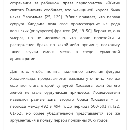
сохранение за ребенком права первородства. «Житие
святого Генезия» сообщает, что женщиной короля была
некая Эвохильда [25, 129]. Э.Эвиг полагает, что первая
супруга Хлодвига вела свое происхождение из рода
кельнских (рипуарских) франков [26, 49-50]. Вероятно, она
умерла, но не исключено, что могло произойти и
расторжение брака по какой-либо причине, поскольку
такие случаи имели место в среде германской
аристократии.
Для того, чтобы понять подлинное значение фигуры
Хродехильды, представляется важным уточнить, кто же
еще мог стать второй супругой Хлодвига, если бы его
женой не стала бургундская принцесса. Исследователи
называют разные даты второго брака Хлодвига – от
периода между 492 и 494 гг. до периода 500-501 гг. [22,
61-62], но более убедительной представляется все же
аргументация в пользу первой половины 90-х годов.