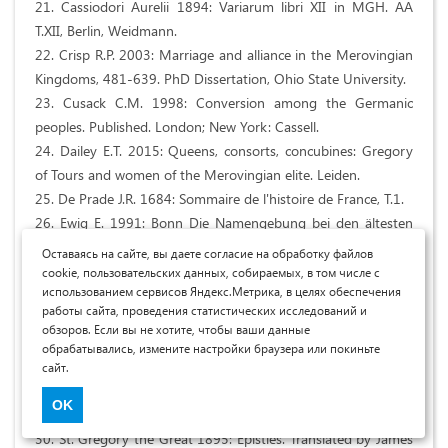
21. Cassiodori Aurelii 1894: Variarum libri XII in MGH. AA
T.XII, Berlin, Weidmann.
22. Crisp R.P. 2003: Marriage and alliance in the Merovingian
Kingdoms, 481-639. PhD Dissertation, Ohio State University.
23. Cusack C.M. 1998: Conversion among the Germanic
peoples. Published. London; New York: Cassell.
24. Dailey E.T. 2015: Queens, consorts, concubines: Gregory
of Tours and women of the Merovingian elite. Leiden.
25. De Prade J.R. 1684: Sommaire de l'histoire de France, Т.1.
26. Ewig E. 1991: Bonn Die Namengebung bei den ältesten
Frankenkönigen und im merowingischen Königshaus Mit
Оставаясь на сайте, вы даете согласие на обработку файлов
genealogischen Tafeln und Notizen // Francia 18/1, 21-69.
cookie, пользовательских данных, собираемых, в том числе с
использованием сервисов Яндекс.Метрика, в целях обеспечения
27. Fredegari et aliorum 1888: Chronica // MGH. Script. rer.
работы сайта, проведения статистических исследований и
Merov. II, Hannoverae, 1-168.
обзоров. Если вы не хотите, чтобы ваши данные
28. James E. 1991: The Franks. Oxford: Basil Blackwell.
обрабатывались, измените настройки браузера или покиньте
29. Moorhead J. 1985: Clovis' motives for becoming a
сайт.
Catholic Christian // Journal of religious history vol. 13, 329-
OK
339.
30. St. Gregory the Great 1895: Epistles. Translated by James