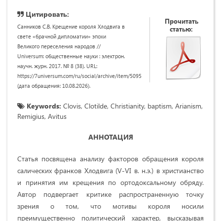
Цитировать:
Прочитать
Санников С.В. Крещение короля Хлодвига в
статью:
свете «брачной дипломатии» эпохи
Великого переселения народов //
Universum: общественные науки : электрон.
научн. журн. 2017. № 8 (38). URL:
https://7universum.com/ru/social/archive/item/5095
(дата обращения: 10.08.2026).
Keywords:
Clovis, Clotilde, Christianity, baptism, Arianism,
Remigius, Avitus
АННОТАЦИЯ
Статья посвящена анализу факторов обращения короля
салических франков Хлодвига (V-VI в. н.э.) в христианство
и принятия им крещения по ортодоксальному обряду.
Автор подвергает критике распространенную точку
зрения о том, что мотивы короля носили
преимущественно политический характер, высказывая