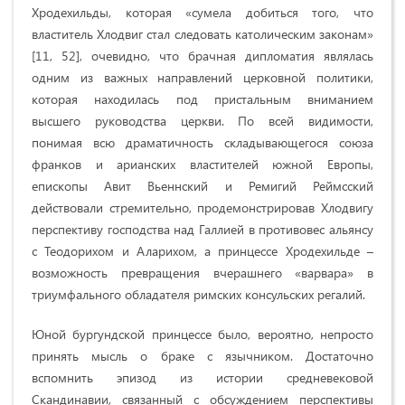
Хродехильды, которая «сумела добиться того, что
властитель Хлодвиг стал следовать католическим законам»
[11, 52], очевидно, что брачная дипломатия являлась
одним из важных направлений церковной политики,
которая находилась под пристальным вниманием
высшего руководства церкви. По всей видимости,
понимая всю драматичность складывающегося союза
франков и арианских властителей южной Европы,
епископы Авит Вьеннский и Ремигий Реймсский
действовали стремительно, продемонстрировав Хлодвигу
перспективу господства над Галлией в противовес альянсу
с Теодорихом и Аларихом, а принцессе Хродехильде –
возможность превращения вчерашнего «варвара» в
триумфального обладателя римских консульских регалий.
Юной бургундской принцессе было, вероятно, непросто
принять мысль о браке с язычником. Достаточно
вспомнить эпизод из истории средневековой
Скандинавии, связанный с обсуждением перспективы