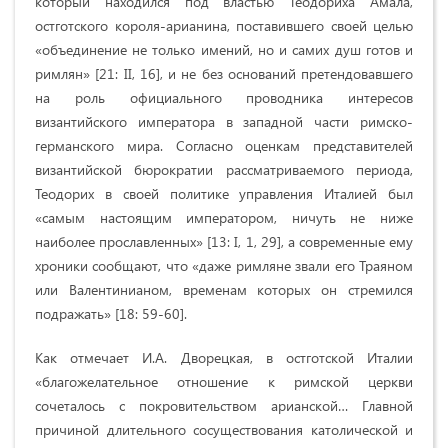
который находился под властью Теодориха Амала,
остготского короля-арианина, поставившего своей целью
«объединение не только имений, но и самих душ готов и
римлян» [21: II, 16], и не без оснований претендовавшего
на роль официального проводника интересов
византийского императора в западной части римско-
германского мира. Согласно оценкам представителей
византийской бюрократии рассматриваемого периода,
Теодорих в своей политике управления Италией был
«самым настоящим императором, ничуть не ниже
наиболее прославленных» [13: I, 1, 29], а современные ему
хроники сообщают, что «даже римляне звали его Траяном
или Валентинианом, временам которых он стремился
подражать» [18: 59-60].
Как отмечает И.А. Дворецкая, в остготской Италии
«благожелательное отношение к римской церкви
сочеталось с покровительством арианской… Главной
причиной длительного сосуществования католической и