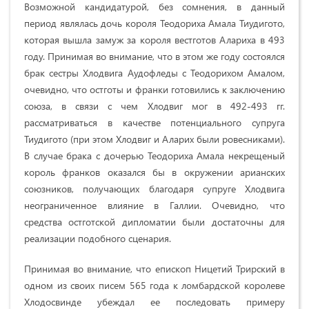
Возможной кандидатурой, без сомнения, в данный
период являлась дочь короля Теодориха Амала Тиудигото,
которая вышла замуж за короля вестготов Алариха в 493
году. Принимая во внимание, что в этом же году состоялся
брак сестры Хлодвига Аудофледы с Теодорихом Амалом,
очевидно, что остготы и франки готовились к заключению
союза, в связи с чем Хлодвиг мог в 492-493 гг.
рассматриваться в качестве потенциального супруга
Тиудигото (при этом Хлодвиг и Аларих были ровесниками).
В случае брака с дочерью Теодориха Амала некрещеный
король франков оказался бы в окружении арианских
союзников, получающих благодаря супруге Хлодвига
неограниченное влияние в Галлии. Очевидно, что
средства остготской дипломатии были достаточны для
реализации подобного сценария.
Принимая во внимание, что епископ Ницетий Трирский в
одном из своих писем 565 года к ломбардской королеве
Хлодосвинде убеждал ее последовать примеру