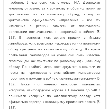
наоборот. В частности, как отмечает И.А. Дворецкая,
«переход от язычества к арианству и обратно, принятие
христианства по католическому обряду, отход от
христианства официального направления – все эти
изменения в религии зависели от политической
ориентации военачальника и настроений в войске» [5,
133]. В частности, «как ариане пришли в Италию
лангобарды, хотя, возможно, некоторые из них принимали
обряд крещения по католическому образцу. Во время
пребывания лангобардов на Дунае они были известны
византийцам как христиане по римскому официальному
обряду. По крайней мере, этот аргумент выдвигали их
послы на переговорах с византийским императором,
прося того о помощи в войне с язычниками-гепидами» [5,
132]. Также «по мнению некоторых итальянских
историков, лангобардские короли в Паннонии до 548 г.
принимали крещение по католическому обряду, хотя
официально переход к католицизму произошел позже» [5,
133].