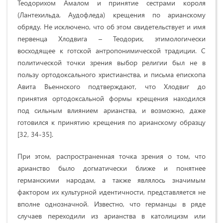
Теодорихом Амалом и принятие сестрами короля
(Лантехильда, Аудофледа) крещения по арианскому
обряду. Не исключено, что об этом свидетельствует и имя
первенца Хлодвига – Теодорих, этимологически
восходящее к готской антропонимической традиции. С
политической точки зрения выбор религии был не в
пользу ортодоксального христианства, и письма епископа
Авита Вьеннского подтверждают, что Хлодвиг до
принятия ортодоксальной формы крещения находился
под сильным влиянием арианства, и возможно, даже
готовился к принятию крещения по арианскому образцу
[32, 34-35].
При этом, распространенная точка зрения о том, что
арианство было догматически ближе и понятнее
германскими народам, а также являлось значимым
фактором их культурной идентичности, представляется не
вполне однозначной. Известно, что германцы в ряде
случаев переходили из арианства в католицизм или