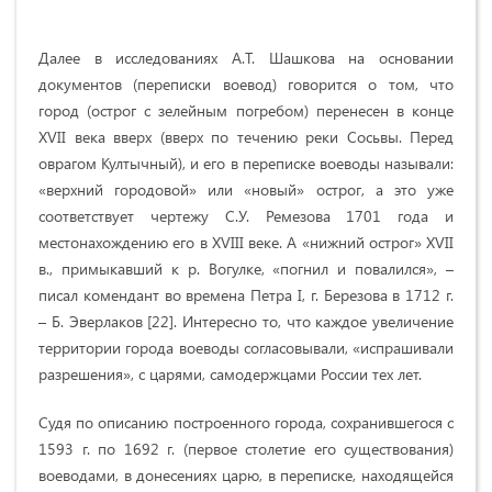
Далее в исследованиях А.Т. Шашкова на основании
документов (переписки воевод) говорится о том, что
город (острог с зелейным погребом) перенесен в конце
XVII века вверх (вверх по течению реки Сосьвы. Перед
оврагом Култычный), и его в переписке воеводы называли:
«верхний городовой» или «новый» острог, а это уже
соответствует чертежу С.У. Ремезова 1701 года и
местонахождению его в ХVIII веке. А «нижний острог» ХVII
в., примыкавший к р. Вогулке, «погнил и повалился», –
писал комендант во времена Петра I, г. Березова в 1712 г.
– Б. Эверлаков [22]. Интересно то, что каждое увеличение
территории города воеводы согласовывали, «испрашивали
разрешения», с царями, самодержцами России тех лет.
Судя по описанию построенного города, сохранившегося с
1593 г. по 1692 г. (первое столетие его существования)
воеводами, в донесениях царю, в переписке, находящейся