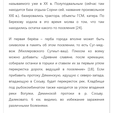
называемого уже в XX в. Полуподвальным (сейчас там
находится база отдыха Сорни-сей, название произвольное
XXI в.), базировались трактора, объекты ГСМ, катера. По
Березову ходила в это время молва о том, что там
находились остатки какого-то поселения [24].
И первая берёза – герба города вполне может быть
символом в память об этом поселении, то есть Суг-мед-
вож (Миллеровского Сугмыт-ваш). Плюсом ко всему
можно добавить: «Древние славяне, после кремации,
собирали останки в горшки и ставили их за первым углом
перекрестка дороги, ведущей в поселение» [18].
Если
прибавить протоку Дёминскую, идущую с северо-запада,
впадающую в Сосьву, будет перекресток рек. Кладбище
под рыбокомбинатом также находится за углом впадения
реки Вогулки, Деминской протоки в р. Сосьву.
Далековато, 6 км, видимо, во избежание заражения
различными болезнями.