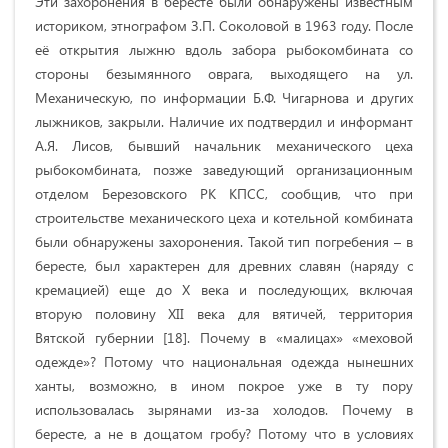
Эти захоронения в бересте были обнаружены известным
историком, этнографом З.П. Соколовой в 1963 году. После
её открытия лыжню вдоль забора рыбокомбината со
стороны безымянного оврага, выходящего на ул.
Механическую, по информации Б.Ф. Чигарнова и других
лыжников, закрыли. Наличие их подтвердил и информант
А.Я. Лисов, бывший начальник механического цеха
рыбокомбината, позже заведующий организационным
отделом Березовского РК КПСС, сообщив, что при
строительстве механического цеха и котельной комбината
были обнаружены захоронения. Такой тип погребения – в
бересте, был характерен для древних славян (наряду с
кремацией) еще до Х века и последующих, включая
вторую половину XII века для вятичей, территория
Вятской губернии [18]. Почему в «малицах» «меховой
одежде»? Потому что национальная одежда нынешних
ханты, возможно, в ином покрое уже в ту пору
использовалась зырянами из-за холодов. Почему в
бересте, а не в дощатом гробу? Потому что в условиях