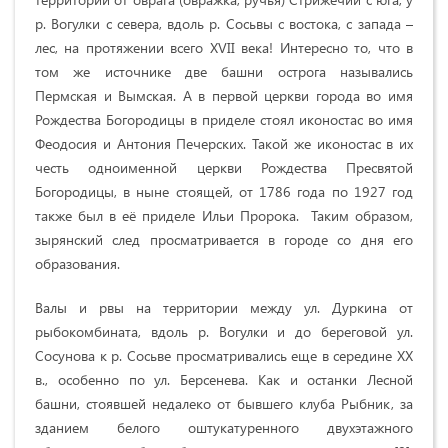
р. Вогулки с севера, вдоль р. Сосьвы с востока, с запада –
лес, на протяжении всего XVII века! Интересно то, что в
том же источнике две башни острога назывались
Пермская и Вымская. А в первой церкви города во имя
Рождества Богородицы в приделе стоял иконостас во имя
Феодосия и Антония Печерских. Такой же иконостас в их
честь одноименной церкви Рождества Пресвятой
Богородицы, в ныне стоящей, от 1786 года по 1927 год
также был в её приделе Ильи Пророка. Таким образом,
зырянский след просматривается в городе со дня его
образования.
Валы и рвы на территории между ул. Дуркина от
рыбокомбината, вдоль р. Вогулки и до береговой ул.
Сосунова к р. Сосьве просматривались еще в середине ХХ
в., особенно по ул. Берсенева. Как и останки Лесной
башни, стоявшей недалеко от бывшего клуба Рыбник, за
зданием белого оштукатуренного двухэтажного