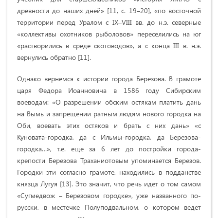
древности до наших дней» [11, с. 19–20], «по восточной
территории перед Уралом с IХ–VIII вв. до н.э. северные
«коллективы охотников рыболовов» переселились на юг
«растворились в среде скотоводов», а с конца III в. н.э.
вернулись обратно [11].
Однако вернемся к истории города Березова. В грамоте
царя Федора Иоанновича в 1586 году Сибирским
воеводам: «О разрешении обским остякам платить дань
на Вымь и запрещении ратным людям нового городка на
Оби, воевать этих остяков и брать с них дань» «с
Куновата-городка, да с Ильмы-городка, да Березова-
городка…», т.е. еще за 6 лет до постройки города-
крепости Березова Траханиотовым упоминается Березов.
Городки эти согласно грамоте, находились в подданстве
князца Лугуя [13]. Это значит, что речь идет о том самом
«Сугмедвож – Березовом городке», уже названного по-
русски, в местечке Полуподвальном, о котором ведет