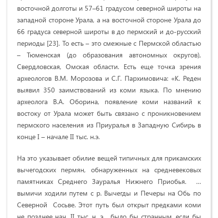
восточной долготы и 57–61 градусом северной широты на
западной стороне Урала, а на восточной стороне Урала до
66 градуса северной широты в до пермский и до-русский
периоды [23]. То есть – это смежные с Пермской областью
– Тюменская (до образования автономных округов),
Свердловская, Омская области. Есть еще точка зрения
археологов В.М. Морозова и С.Г. Пархимовича: «К. Реден
выявил 350 заимствований из коми языка. По мнению
археолога В.А. Оборина, появление коми названий к
востоку от Урала может быть связано с проникновением
пермского населения из Приуралья в Западную Сибирь в
конце I – начале II тыс. н.э.
На это указывает обилие вещей типичных для прикамских
вычегодских пермян, обнаруженных на средневековых
памятниках Среднего Зауралья Нижнего Приобья. …
вымичи ходили путем с р. Вычегды и Печеры на Обь по
Северной Сосьве. Этот путь был открыт предками коми
не позднее нач. II тыс. н. э… было бы странным, если бы