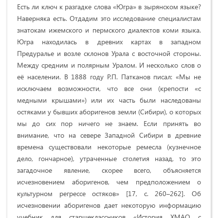
Есть ли ключ к разгадке слова «Югра» в зырянском языке?
Наверняка есть. Отдадим это исследование специалистам
знатокам ижемского и пермского диалектов коми языка.
Югра находилась в древних картах в западном
Предуралье и возле склонов Урала с восточной стороны.
Между средним и полярным Уралом. И несколько слов о
её населении. В 1888 году Р.П. Патканов писал: «Мы не
исключаем возможности, что все они (крепости «с
медными крышами») или их часть были наследованы
остяками у бывших аборигенов земли (Сибири), о которых
мы до сих пор ничего не знаем. Если принять во
внимание, что на севере Западной Сибири в древние
времена существовали некоторые ремесла (кузнечное
дело, гончарное), утраченные столетия назад, то это
загадочное явление, скорее всего, объясняется
исчезновением аборигенов, чем предположением о
культурном регрессе остяков» [17, с. 260–262]. Об
исчезновении аборигенов дает некоторую информацию
учебник для старшеклассников «История ХМАО с