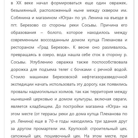
в ХХ веке начал формироваться еще один овражек,
безымянный, расположенный ныне между сквером им.
Собянина и магазином «Югра» по ул. Ленина на въезде в
пгт. Березово со стороны реки Сосьвы. Причина его
образования – болото, которое находилось между
современным воссозданным домом купца Плеханова и
рестораном «Град Березов». К весне оно разливалось,
превращаясь в озеро, вода нашла себе сток в сторону р.
Сосьвы. Углублению овражка также поспособствовала
дорожка для подъема телег с бочками с речной водой.
Стоило машинам Березовской нефтегазоразведочной
экспедиции начать использовать эту дорогу, как появились
провалы надмогильных холмов, так как территория между
нынешней церковью и домом культуры, включая овраги,
является кладбищем. До постройки магазина «Югра» на
этом месте (от террасы реки до дома купца Плеханова по
ул. Ленина) еще в 70-е годы находились три здания друг
за другом промартели им. Крупской: строительный цех,
сапожный цех, пошивочный цех. На этом месте, при