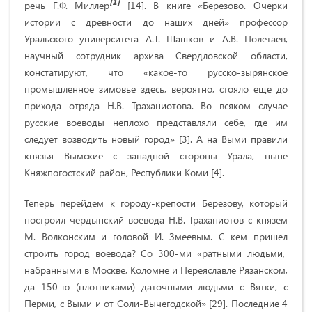
[1]
речь Г.Ф. Миллер
[14]. В книге «Березово. Очерки
истории с древности до наших дней» профессор
Уральского университета А.Т. Шашков и А.В. Полетаев,
научный сотрудник архива Свердловской области,
констатируют, что «какое-то русско-зырянское
промышленное зимовье здесь, вероятно, стояло еще до
прихода отряда Н.В. Траханиотова. Во всяком случае
русские воеводы неплохо представляли себе, где им
следует возводить новый город» [3]. А на Выми правили
князья Вымские с западной стороны Урала, ныне
Княжпогостский район, Республики Коми [4].
Теперь перейдем к городу-крепости Березову, который
построил чердынский воевода Н.В. Траханиотов с князем
М. Волконским и головой И. Змеевым. С кем пришел
строить город воевода? Со 300-ми «ратными людьми,
набранными в Москве, Коломне и Переяславле Рязанском,
да 150-ю (плотниками) даточными людьми с Вятки, с
Перми, с Выми и от Соли-Вычегодской» [29]. Последние 4