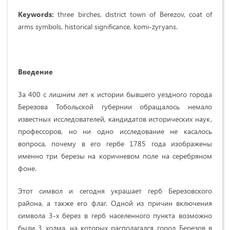
Keywords:
three birches, district town of Berezov, coat of
arms symbols, historical significance, komi-zyryans.
Введение
За 400 с лишним лет к истории бывшего уездного города
Березова Тобольской губернии обращалось немало
известных исследователей, кандидатов исторических наук,
профессоров, но ни одно исследование не касалось
вопроса, почему в его гербе 1785 года изображены
именно три березы на коричневом поле на серебряном
фоне.
Этот символ и сегодня украшает герб Березовского
района, а также его флаг. Одной из причин включения
символа 3-х берез в герб населенного пункта возможно
были 3 холма, на которых располагался город Березов в