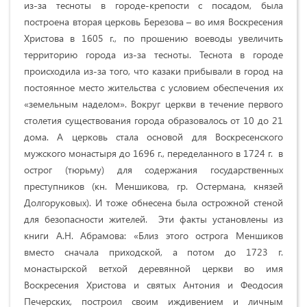
из-за тесноты в городе-крепости с посадом, была
построена вторая церковь Березова – во имя Воскресения
Христова в 1605 г., по прошению воеводы увеличить
территорию города из-за тесноты. Теснота в городе
происходила из-за того, что казаки прибывали в город на
постоянное место жительства с условием обеспечения их
«земельным наделом». Вокруг церкви в течение первого
столетия существования города образовалось от 10 до 21
дома. А церковь стала основой для Воскресенского
мужского монастыря до 1696 г., переделанного в 1724 г. в
острог (тюрьму) для содержания государственных
преступников (кн. Меншикова, гр. Остермана, князей
Долгоруковых). И тоже обнесена была острожной стеной
для безопасности жителей. Эти факты установлены из
книги А.Н. Абрамова: «Близ этого острога Меншиков
вместо сначала приходской, а потом до 1723 г.
монастырской ветхой деревянной церкви во имя
Воскресения Христова и святых Антония и Феодосия
Печерских, построил своим иждивением и личным