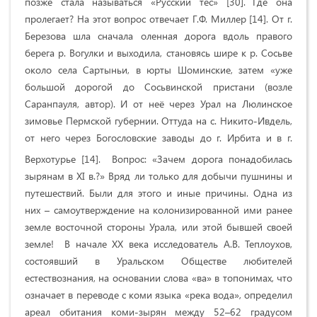
позже стала называться «Русский тес» [30].
Где она
пролегает? На этот вопрос отвечает Г.Ф. Миллер [14]. От г.
Березова шла сначала оленная дорога вдоль правого
берега р. Вогулки и выходила, становясь шире к р. Сосьве
около села Сартыньи, в юрты Шоминские, затем «уже
большой дорогой до Сосьвинской пристани (возле
Саранпауля, автор). И от неё через Урал на Люлинское
зимовье Пермской губернии. Оттуда на с. Никито-Ивдель,
от него через Богословские заводы до г. Ирбита и в г.
Верхотурье [14].
Вопрос: «Зачем дорога понадобилась
зырянам в XI в.?» Вряд ли только для добычи пушнины и
путешествий. Были для этого и иные причины. Одна из
них – самоутверждение на колонизированной ими ранее
земле восточной стороны Урала, или этой бывшей своей
земле! В начале ХХ века исследователь А.В. Теплоухов,
состоявший в Уральском Обществе любителей
естествознания, на основании слова «ва» в топонимах, что
означает в переводе с коми языка «река вода», определил
ареал обитания коми-зырян между 52–62 градусом