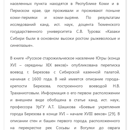
населенных пункта находятся в Республике Коми и в
Пермском крае, где проживали и проживают поныне
коми-пермяки и коми-зыряне. По результатам
исследований канд. ист. наук, доцента Тюменского
государственного университета С.В. Турова: «Казаки
Сибири были в основном высоки ростом рыжеволосые и
синеглазые».
В книге «Русское старожильческое население Югры (конца
XVI – середины XIX веков)» опубликована переписка
воевод г. Березова с Сибирской казенной палатой,
начиная с 1600 года. В ней имеется описание города-
крепости Березова, построенного воеводой Н.В.
Траханиотовым. Информация о его первом расположении
и внешнем виде обобщена в статье канд. ист. наук,
профессора УрГУ А.Т. Шашкова «Боевые укрепления
города Березова в конце XVI – начале XVIII веков» [29]. В
описании стен и башен первого города, расположенного
на перекрестке рек Сосьвы и Вогулки до оврага