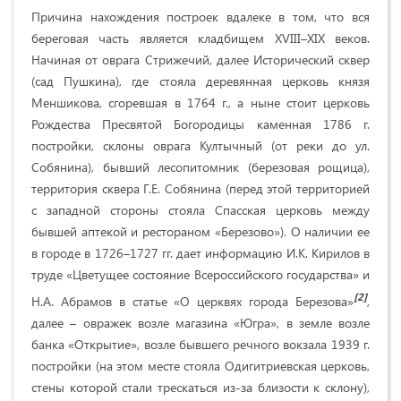
Причина нахождения построек вдалеке в том, что вся
береговая часть является кладбищем XVIII–XIX веков.
Начиная от оврага Стрижечий, далее Исторический сквер
(сад Пушкина), где стояла деревянная церковь князя
Меншикова, сгоревшая в 1764 г., а ныне стоит церковь
Рождества Пресвятой Богородицы каменная 1786 г.
постройки, склоны оврага Култычный (от реки до ул.
Собянина), бывший лесопитомник (березовая рощица),
территория сквера Г.Е. Собянина (перед этой территорией
с западной стороны стояла Спасская церковь между
бывшей аптекой и рестораном «Березово»). О наличии ее
в городе в 1726–1727 гг. дает информацию И.К. Кирилов в
труде «Цветущее состояние Всероссийского государства» и
[2]
Н.А. Абрамов в статье «О церквях города Березова»
,
далее – овражек возле магазина «Югра», в земле возле
банка «Открытие», возле бывшего речного вокзала 1939 г.
постройки (на этом месте стояла Одигитриевская церковь,
стены которой стали трескаться из-за близости к склону),