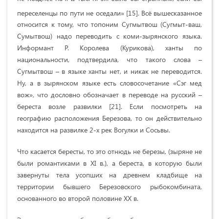
переселенцы по пути не оседали» [15].
Всё вышесказанное
относится к тому, что топоним Сугмытвош (Сугмыт-ваш,
Сумытвош) надо переводить с коми-зырянского языка.
Информант Р. Королева (Курикова), ханты по
национальности, подтвердила, что такого слова –
Сугмытвош – в языке ханты нет, и никак не переводится.
Ну, а в зырянском языке есть словосочетание «Сэг мед
вож», что дословно обозначает в переводе на русский –
береста возле развилки [21]. Если посмотреть на
географию расположения Березова, то он действительно
находится на развилке 2-х рек Вогулки и Сосьвы.
Что касается бересты, то это отнюдь не березы, (зыряне не
были романтиками в XI в.), а береста, в которую были
завернуты тела усопших на древнем кладбище на
территории бывшего Березовского рыбокомбината,
основанного во второй половине ХХ в.