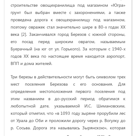
строительстве овощехранилища под магазином «Югра»
грунт был выбран вместе с захоронениями, а также
проведена дорога к овощехранилищу под магазином,
поэтому овражек стал значительно шире в 80-х годах ХХ
века [2]. Заканчивался город Березов с южной стороны,
его посад перед широким оврагом, называемым
Буерачный (на юг от ул. Горького). За которым с 1940-х
годов ХХ века по настоящее время находится аэропорт,
ВПП и дома жителей.
Три березы в действительности могут быть символом трех
мест поселения Березова с его основания. Для
определения местоположения первого поселения под
этим названием в до-русский период обратимся к
любопытной дате, указываемой И.С. Шимановским,
который отметил, что «в 1093 году зыряне прорубили лес
от Урала до Оби и проложили дорогу через р. Вогулку до
р. Сосьва. Дорога эта называлась Зырянскою», которая