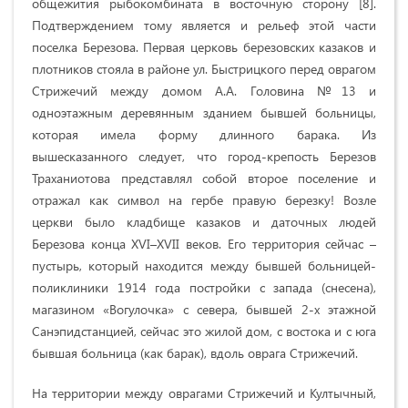
общежития рыбокомбината в восточную сторону [8].
Подтверждением тому является и рельеф этой части
поселка Березова. Первая церковь березовских казаков и
плотников стояла в районе ул. Быстрицкого перед оврагом
Стрижечий между домом А.А. Головина №13 и
одноэтажным деревянным зданием бывшей больницы,
которая имела форму длинного барака. Из
вышесказанного следует, что город-крепость Березов
Траханиотова представлял собой второе поселение и
отражал как символ на гербе правую березку! Возле
церкви было кладбище казаков и даточных людей
Березова конца XVI–ХVII веков. Его территория сейчас –
пустырь, который находится между бывшей больницей-
поликлиники 1914 года постройки с запада (снесена),
магазином «Вогулочка» с севера, бывшей 2-х этажной
Санэпидстанцией, сейчас это жилой дом, с востока и с юга
бывшая больница (как барак), вдоль оврага Стрижечий.
На территории между оврагами Стрижечий и Култычный,