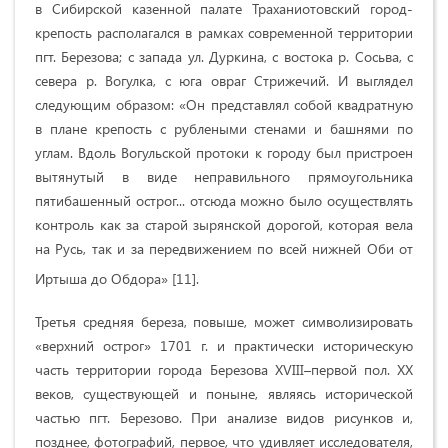
в Сибирской казенной палате Траханиотовский город-
крепость располагался в рамках современной территории
пгт. Березова; с запада ул. Дуркина, с востока р. Сосьва, с
севера р. Вогулка, с юга овраг Стрижечий. И выглядел
следующим образом: «Он представлял собой квадратную
в плане крепость с рублеными стенами и башнями по
углам. Вдоль Вогульской протоки к городу был пристроен
вытянутый в виде неправильного прямоугольника
пятибашенный острог... отсюда можно было осуществлять
контроль как за старой зырянской дорогой, которая вела
на Русь, так и за передвижением по всей нижней Оби от
Иртыша до Обдора» [11].
Третья средняя береза, повыше, может символизировать
«верхний острог» 1701 г. и практически историческую
часть территории города Березова ХVIII–первой пол. ХХ
веков, существующей и поныне, являясь исторической
частью пгт. Березово. При анализе видов рисунков и,
позднее, фотографий, первое, что удивляет исследователя,