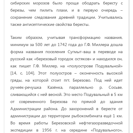
сибирских морозов было проще ободрать бересту с
березы, чем пилить плахи, и в первую очередь –
сохранение следования древней традиции. Учитывались
также антисептические свойства бересты.
Таким образом, учитывая трансформацию названия,
минимум за 500 лет до 1742 года до Г.Ф. Миллера дошла
форма названия поселения Сугмыт-ваш в переводе на
русский как «березовый городок остяков» и находился он,
как пишет Г.Ф. Миллер, на «полуострове Подувальной»
[14, с. 104].
Этот полуостров – оконечность высокой
гряды, на которой стоит пгт. Березово. Под ней идет
ручеёк-речушка Казёнка, параллельно р. Сосьве,
сливающийся с ней весной. Это место Подувальный в 5 км
от современного Березова по прямой до здания
Администрации района. До захоронений в бересте от
администрации до территории рыбокомбината ещё 1 км.
Во время работы Березовской нефтегазоразведочной
экспедиции в 1956 г. на середине «Подувального»,