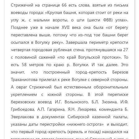
Стрижечий на странице 66 есть слова, взятые из письма
воеводы города: «Круглая башня, которая стоит от реки на
углу ж, с малыми вороты, о шти (шести ФВВ) углах».
Позднее уже в начале ХVII века она была «от берегу
переставлена выше, потому что из-под тое башни берег
осыпался в Вогулку реку». Завершала периметр крепости
четвертая городовая рубленая стена, протянувшаяся на 27
с половиной саженей «по край Вогульской протоки». То
есть 58 метров по краю р. Вогулки. И так далее. Это
значит, что построенный город-крепость Березов
Траханиотова прилегал к реке Вогулке с северной стороны.
А овраг Стрижечий был естественным оборонительным
укреплением с южной стороны. В этой переписке
березовских воевод И.Г. Волынского, Б.Л. Зюзина, И.Ф.
Грибоедова, А.П. Гагарина, Я.Н. Лихарева, коменданта Б.
Эверлакова в документах Сибирской казенной палаты,
указаны даты перестройки «нижнего острога» и выходит,
что первый город-крепость (кремль и посад) находился на
территории от оврага (овражка, ручья) Стрижечий с юга, у