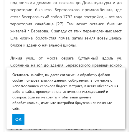
под жилыми домами от вокзала до Дома культуры и до
территории бывшего Березовского промкомбината, где
стоял Воскресенский собор 1792 года постройки, – всё это
территория кладбища [27]. Там лежат останки бывших
жителей г. Березова. К западу от этих перечисленных мест
шла низина, болотистая почва, затем земля возвышалась
ближе к зданию начальной школы.
Линия улиц от моста оврага Култычный вдоль ул.
Собянина на юг до здания Березовского краеведческого
музея (кирпичное), поворачивающая в сторону реки на
Оставаясь на сайте, вы даете согласие на обработку файлов
восток по ул. Ленина до перекрестка ул. Сенькина
cookie, пользовательских данных, собираемых, в том числе с
использованием сервисов Яндекс.Метрика, в целях обеспечения
(крайняя точка магазина «Магнит», вместо него раньше
работы сайта, проведения статистических исследований и
стояло здание полиции, использовавшееся в советский
обзоров. Если вы не хотите, чтобы ваши данные
период под детские ясли) и далее по ул. Сенькина до
обрабатывались, измените настройки браузера или покиньте
южного склона с лежневкой, отделяла территорию
сайт.
кладбища от жилых домов города. Эта линия полностью
OK
совпадает с ограждением кремля (острога) и посада с
картой С. Ремезова 1701 г. с восточной стороны.