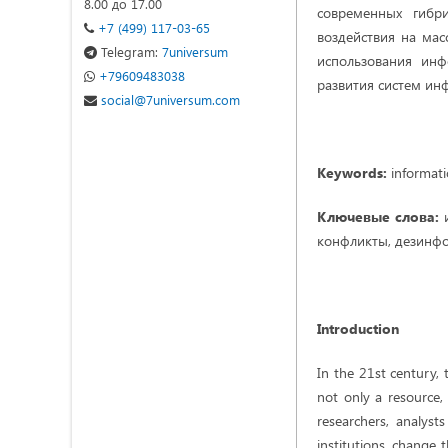
8.00 до 17.00
современных гибр
+7 (499) 117-03-65
воздействия на мас
Telegram:
7universum
использования ин
+79609483038
развития систем ин
social@7universum.com
Keywords:
informati
Ключевые слова:
конфликты, дезинф
Introduction
In the 21st century,
not only a resource,
researchers, analyst
institutions, change 