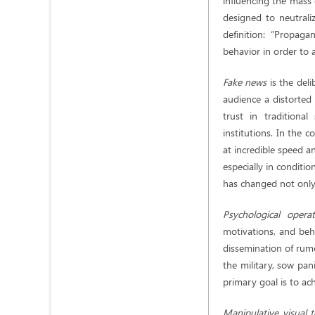
influencing the mass 
designed to neutrali
definition: “Propaga
behavior in order to a
Fake news
is the del
audience a distorted
trust in traditiona
institutions. In the 
at incredible speed an
especially in conditio
has changed not only 
Psychological oper
motivations, and beha
dissemination of rumo
the military, sow pan
primary goal is to ac
Manipulative visual 