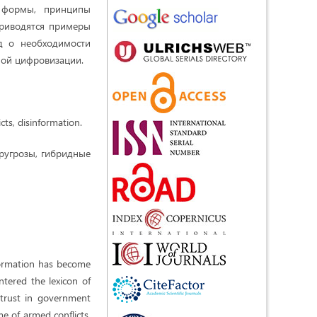
е формы, принципы
Приводятся примеры
д о необходимости
ной цифровизации.
ts, disinformation.
ругрозы, гибридные
nformation has become
tered the lexicon of
e trust in government
me of armed conflicts.