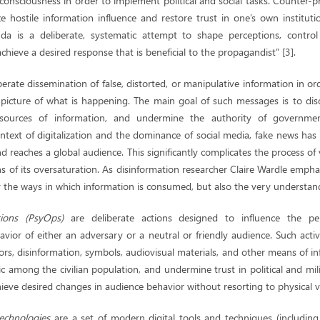
consciousness in order to implement political and social tasks. Counter-p
ze hostile information influence and restore trust in one’s own institut
nda is a deliberate, systematic attempt to shape perceptions, control
chieve a desired response that is beneficial to the propagandist” [3].
iberate dissemination of false, distorted, or manipulative information in or
 picture of what is happening. The main goal of such messages is to diso
l sources of information, and undermine the authority of governmen
context of digitalization and the dominance of social media, fake news has 
d reaches a global audience. This significantly complicates the process of 
ns of its oversaturation. As disinformation researcher Claire Wardle emphas
the ways in which information is consumed, but also the very understandi
ations (PsyOps)
are deliberate actions designed to influence the pe
vior of either an adversary or a neutral or friendly audience. Such activ
rs, disinformation, symbols, audiovisual materials, and other means of in
ic among the civilian population, and undermine trust in political and mili
hieve desired changes in audience behavior without resorting to physical v
technologies
are a set of modern digital tools and techniques (including