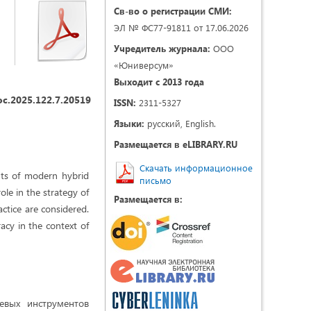
Св-во о регистрации СМИ:
ЭЛ № ФС77-91811 от 17.06.2026
Учредитель журнала:
ООО
«Юниверсум»
Выходит с 2013 года
oc.2025.122.7.20519
ISSN:
2311-5327
Языки:
русский, English.
Размещается в eLIBRARY.RU
Скачать информационное
nts of modern hybrid
письмо
ole in the strategy of
Размещается в:
ctice are considered.
acy in the context of
евых инструментов