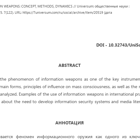
ION WEAPONS: CONCEPT, METHODS, DYNAMICS // Universum: общественные науки :
5. 7(122). URL: https://7universum.com/ru/social/archive/item/20519 (дата
DOI - 10.32743/UniS
ABSTRACT
s the phenomenon of information weapons as one of the key instrume
, main forms, principles of influence on mass consciousness, as well as the r
analyzed. Examples of the use of information weapons in international pra
 about the need to develop information security systems and media liter
АННОТАЦИЯ
ривается феномен информационного оружия как одного из ключ