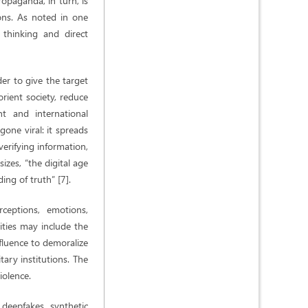
ropaganda, in turn, is
ions. As noted in one
 thinking and direct
der to give the target
rient society, reduce
t and international
gone viral: it spreads
verifying information,
izes, “the digital age
ng of truth” [7].
rceptions, emotions,
ities may include the
fluence to demoralize
tary institutions. The
iolence.
 deepfakes, synthetic