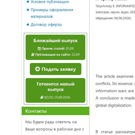
Условия публикации
Talyshinsky E. INFORMAT
Примеры оформления
электрон. научн. журн. 202
материалов
обращения: 06.08.2026).
Договор оферты
Ближайший выпуск
Прием статей:
05.09
Публикация на сайте:
15.09
Подать заявку
The article examine
conflicts. Its essence
Готовится новый
выпуск
information wars are 
8(135) 15.08.2026.
A conclusion is made
global digitalization.
Контакты
Мы будем рады ответить на
Ваши вопросы в рабочие дни с
В статье рассмат