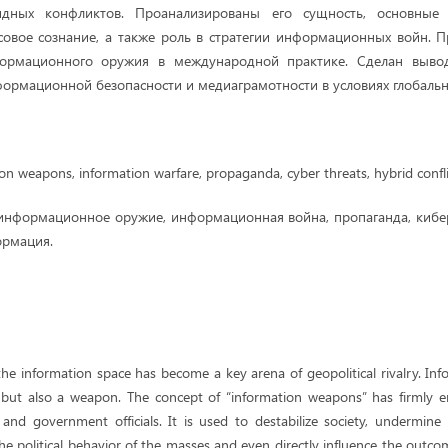
идных конфликтов. Проанализированы его сущность, основны
совое сознание, а также роль в стратегии информационных войн. 
формационного оружия в международной практике. Сделан выво
формационной безопасности и медиаграмотности в условиях глобаль
on weapons, information warfare, propaganda, cyber threats, hybrid conflic
информационное оружие, информационная война, пропаганда, кибе
ормация.
 the information space has become a key arena of geopolitical rivalry. I
 but also a weapon. The concept of “information weapons” has firmly en
s and government officials. It is used to destabilize society, undermin
the political behavior of the masses and even directly influence the outco