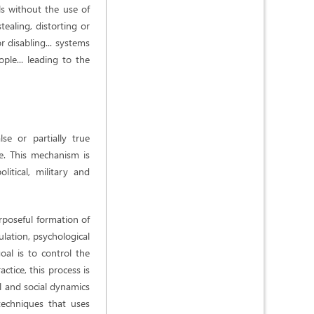
als without the use of
ealing, distorting or
r disabling... systems
ple... leading to the
lse or partially true
ce. This mechanism is
itical, military and
rposeful formation of
lation, psychological
al is to control the
ctice, this process is
l and social dynamics
techniques that uses