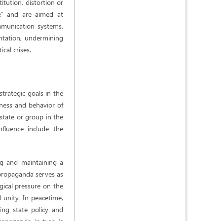
itution, distortion or
ge” and are aimed at
ommunication systems.
entation, undermining
cal crises.
rategic goals in the
sness and behavior of
state or group in the
fluence include the
ng and maintaining a
 propaganda serves as
ogical pressure on the
 unity. In peacetime,
ing state policy and