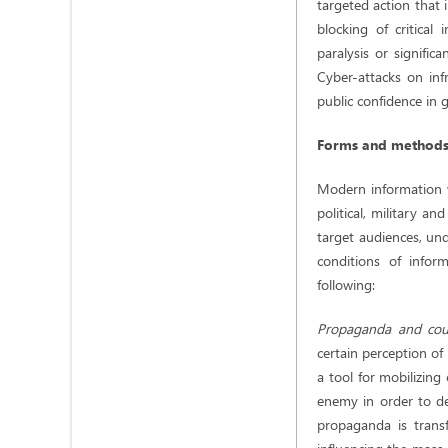
targeted action that 
blocking of critica
paralysis or signifi
Cyber-attacks on infr
public confidence in 
Forms and methods 
Modern information w
political, military a
target audiences, und
conditions of infor
following:
Propaganda and co
certain perception of
a tool for mobilizing
enemy in order to dem
propaganda is trans