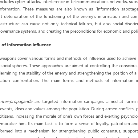
includes cyber-attacks, interference in telecommunications networks, subst
l information. These measures are also known as “information sabota
cant deterioration of the functioning of the enemy's information and c
astructure can cause not only technical failures, but also social disori
governance systems, and creating the preconditions for economic and politi
of information influence
eapons cover various forms and methods of influence used to achieve st
nd social spheres. These approaches are aimed at controlling the consciou
ermining the stability of the enemy and strengthening the position of a 
mation confrontation. The main forms and methods of information in
unter-propaganda
are targeted information campaigns aimed at formi
 events, ideas and values ​​among the population. During armed conflicts,
 citizens, increasing the morale of one’s own forces and exerting psychol
oralize him. Its main task is to form a sense of loyalty, patriotism and
formed into a mechanism for strengthening public consensus, support