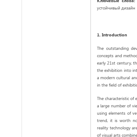
Ключевые
слова:
устойчивый дизайн
1. Introduction
The outstanding dev
concepts and methods 
early 21st century, t
the exhibition into i
a modern cultural and 
in the field of exhibit
The characteristic of
a large number of vie
using elements of ver
trend, it is worth n
reality technology ar
of visual arts combine