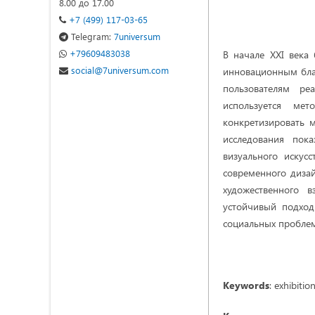
8.00 до 17.00
+7 (499) 117-03-65
Telegram:
7universum
+79609483038
В начале XXI века
social@7universum.com
инновационным благ
пользователям ре
используется ме
конкретизировать 
исследования пок
визуального искус
современного дизай
художественного в
устойчивый подход
социальных проблем
Keywords
: exhibitio