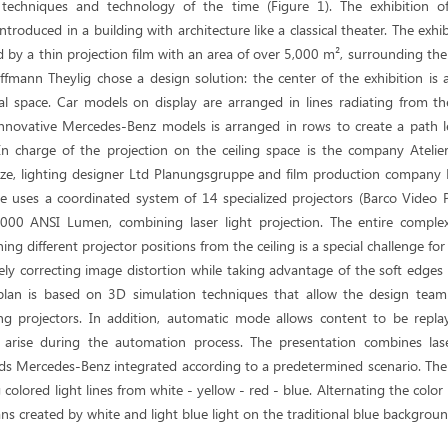
echniques and technology of the time (Figure 1). The exhibition 
troduced in a building with architecture like a classical theater. The exhi
d by a thin projection film with an area of over 5,000 m², surrounding the
ffmann Theylig chose a design solution: the center of the exhibition is 
ral space. Car models on display are arranged in lines radiating from t
 innovative Mercedes-Benz models is arranged in rows to create a path 
. In charge of the projection on the ceiling space is the company Ateli
ze, lighting designer Ltd Planungsgruppe and film production company
e uses a coordinated system of 14 specialized projectors (Barco Video P
1,000 ANSI Lumen, combining laser light projection. The entire comple
ng different projector positions from the ceiling is a special challenge fo
vely correcting image distortion while taking advantage of the soft edges 
 plan is based on 3D simulation techniques that allow the design tea
ling projectors. In addition, automatic mode allows content to be repla
t arise during the automation process. The presentation combines lase
s Mercedes-Benz integrated according to a predetermined scenario. The
colored light lines from white - yellow - red - blue. Alternating the col
s created by white and light blue light on the traditional blue backgro