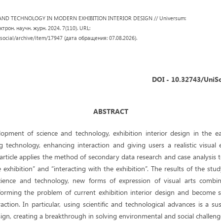
 AND TECHNOLOGY IN MODERN EXHIBITION INTERIOR DESIGN // Universum:
трон. научн. журн. 2024. 7(110). URL:
/social/archive/item/17947 (дата обращения: 07.08.2026).
DOI - 10.32743/UniS
ABSTRACT
opment of science and technology, exhibition interior design in the e
g technology, enhancing interaction and giving users a realistic visual 
rticle applies the method of secondary data research and case analysis t
 exhibition” and “interacting with the exhibition”. The results of the st
science and technology, new forms of expression of visual arts comb
forming the problem of current exhibition interior design and become 
eraction. In particular, using scientific and technological advances is a s
esign, creating a breakthrough in solving environmental and social challeng