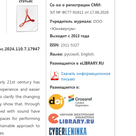
статью:
Св-во о регистрации СМИ:
ЭЛ № ФС77-91811 от 17.06.2026
Учредитель журнала:
ООО
«Юниверсум»
Выходит с 2013 года
ISSN:
2311-5327
oc.2024.110.7.17947
Языки:
русский, English.
Размещается в eLIBRARY.RU
Скачать информационное
письмо
arly 21st century has
Размещается в:
experience and easier
o clarify the changing
udy show that, through
ined with sound have
spaces for performing
ustainable approach to
es.