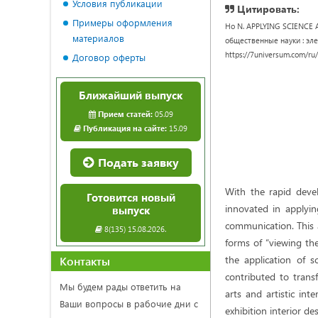
Условия публикации
Цитировать:
Примеры оформления
Ho N. APPLYING SCIENCE
материалов
общественные науки : элек
https://7universum.com/ru
Договор оферты
Ближайший выпуск
Прием статей:
05.09
Публикация на сайте:
15.09
Подать заявку
With the rapid devel
Готовится новый
innovated in applyin
выпуск
communication. This a
8(135) 15.08.2026.
forms of “viewing the
the application of 
Контакты
contributed to trans
Мы будем рады ответить на
arts and artistic int
Ваши вопросы в рабочие дни с
exhibition interior d