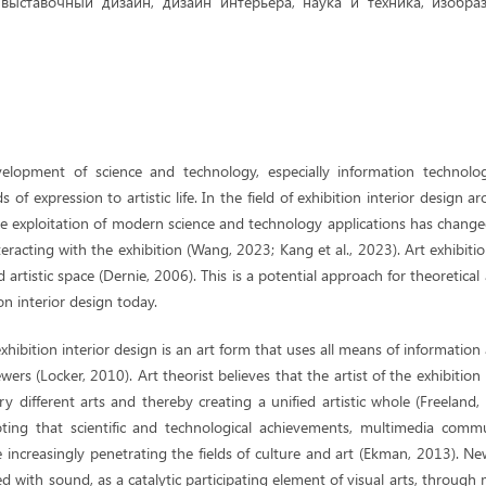
выставочный дизайн, дизайн интерьера, наука и техника, изобраз
elopment of science and technology, especially information technol
of expression to artistic life. In the field of exhibition interior design a
he exploitation of modern science and technology applications has chang
nteracting with the exhibition (Wang, 2023; Kang et al., 2023). Art exhibit
artistic space (Dernie, 2006). This is a potential approach for theoretical
ion interior design today.
 exhibition interior design is an art form that uses all means of informatio
wers (Locker, 2010). Art theorist believes that the artist of the exhibition
y different arts and thereby creating a unified artistic whole (Freeland,
oting that scientific and technological achievements, multimedia commu
e increasingly penetrating the fields of culture and art (Ekman, 2013). N
d with sound, as a catalytic participating element of visual arts, through 