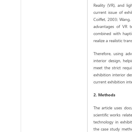
Reality (VR), and li
current issue of exh
Coiffet, 2003; Wang, 
advantages of VR te
combined with haptic
realize a realistic tr
Therefore, using adv
interior design, hel
meet the strict requ
exhibition interior de
current exhibition int
2. Methods
The article uses do
scientific works rela
technology in exhibit
the case study metho