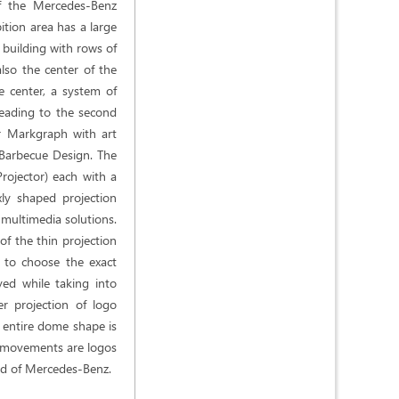
of the Mercedes-Benz
bition area has a large
 building with rows of
also the center of the
he center, a system of
leading to the second
er Markgraph with art
 Barbecue Design. The
rojector) each with a
xly shaped projection
r multimedia solutions.
of the thin projection
m to choose the exact
yed while taking into
r projection of logo
 entire dome shape is
or movements are logos
und of Mercedes-Benz.