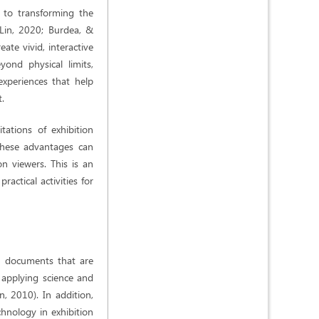
d to transforming the
(Lin, 2020; Burdea, &
ate vivid, interactive
ond physical limits,
experiences that help
t.
tations of exhibition
 These advantages can
n viewers. This is an
ractical activities for
y documents that are
f applying science and
n, 2010). In addition,
hnology in exhibition