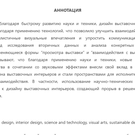
АННОТАЦИЯ
 благодаря быстрому развитию науки и техники, дизайн выставочн
одаря применению технологий, что позволило улучшить взаимодей
алистичные визуальные впечатления и упростить коммуникац
тод исследования вторичных данных и анализа конкретных
меняющиеся формы “просмотра выставки” и “взаимодействия с выст
азывают, что благодаря применению науки и техники, новы
ства в сочетании со звуковыми эффектами внесли свой вклад 
на выставочных интерьеров и стали пространствами для исполните
заимодействия. В частности, использование научно-технически
 к дизайну выставочных интерьеров, создающий прорыв в решен
.
n design, interior design, science and technology, visual arts, sustainable d