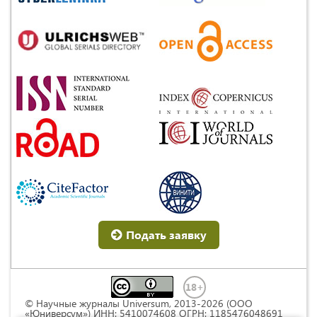
Подать заявку
© Научные журналы Universum, 2013-2026 (ООО
«Юниверсум») ИНН: 5410074608 ОГРН: 1185476048691