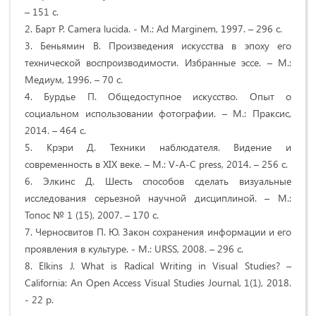
– 151 c.
2. Барт Р. Camera lucida. - М.: Ad Marginem, 1997. – 296 c.
3. Беньямин В. Произведения искусства в эпоху его
технической воспроизводимости. Избранные эссе. – М.:
Медиум, 1996. – 70 c.
4. Бурдье П. Общедоступное искусство. Опыт о
социальном использовании фотографии. – М.: Праксис,
2014. – 464 c.
5. Крэри Д. Техники наблюдателя. Видение и
современность в XIX веке. – М.: V-A-C press, 2014. – 256 c.
6. Элкинс Д. Шесть способов сделать визуальные
исследования серьезной научной дисциплиной. – М.:
Топос № 1 (15), 2007. – 170 c.
7. Черносвитов П. Ю. Закон сохранения информации и его
проявления в культуре. - M.: URSS, 2008. – 296 c.
8. Elkins J. What is Radical Writing in Visual Studies? –
California: An Open Access Visual Studies Journal, 1(1), 2018.
- 22 p.