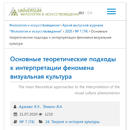
RU
|
EN
Филология и искусствоведение
Архив выпусков журнала
"Филология и искусствоведение"
2020
№ 7 (74)
Основные
теоретические подходы к интерпретации феномена визуальная
культура
Основные теоретические подходы
к интерпретации феномена
визуальная культура
The main theoretical approaches to the interpretation of the
visual culture phenomenon
Аджави Я.Х.
Тёмкин В.А.
21.07.2020
1210
№ 7 (74)
24. Теория и история культуры