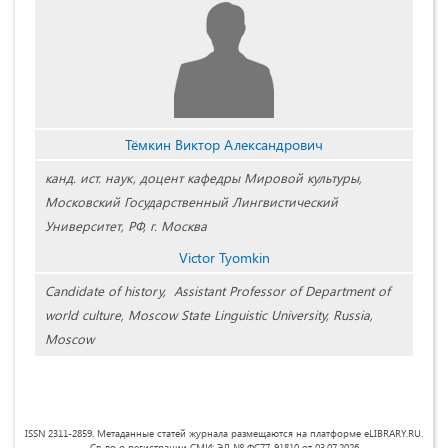
Тёмкин Виктор Александрович
канд. ист. наук, доцент кафедры Мировой культуры,
Московский Государственный Лингвистический
Университет, РФ, г. Москва
Victor Tyomkin
Candidate of history, Assistant Professor of Department of
world culture, Moscow State Linguistic University, Russia,
Moscow
ISSN 2311-2859. Метаданные статей журнала размещаются на платформе eLIBRARY.RU.
Св-во о регистрации СМИ: ЭЛ № ФС77-91810 от 03.07.2026