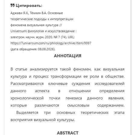
Цитировать:
Аджави Я.Х., Тёмкин В.А. Основные
теоретические подходы к интерпретации
феномена визуальная культура //
Universum: филология и искусствоведение :
электрон. научн. журн. 2020. № 7 (74). URL:
https://7universum.com/ru/philology/archive/item/9997
(дата обращения: 08.08.2026).
АННОТАЦИЯ
В статье анализируется такой феномен, как визуальная
культура и процесс трансформации ее роли в обществе.
Рассматриваются ключевые суждения исследователей
данного аспекта в отношении определения
хронологической точки генезиса данного явления,
которые различаются смысловым содержанием.
Выделяется три основных теоретических этапа
восприятия визуальной культуры.
ABSTRACT