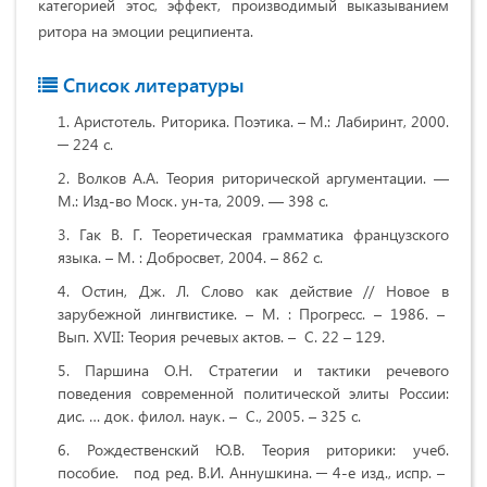
категорией этос, эффект, производимый выказыванием
ритора на эмоции реципиента.
Список литературы
Аристотель. Риторика. Поэтика. – М.: Лабиринт, 2000.
─ 224 с.
Волков A.A. Теория риторической аргументации. —
М.: Изд-во Моск. ун-та, 2009. — 398 с.
Гак В. Г. Теоретическая грамматика французского
языка. – М. : Добросвет, 2004. – 862 с.
Остин, Дж. Л. Слово как действие // Новое в
зарубежной лингвистике. – М. : Прогресс. – 1986. –
Вып. XVII: Теория речевых актов. – С. 22 – 129.
Паршина О.Н. Стратегии и тактики речевого
поведения современной политической элиты России:
дис. … док. филол. наук. – С., 2005. – 325 с.
Рождественский Ю.В. Теория риторики: учеб.
пособие. под ред. В.И. Аннушкина. ─ 4-е изд., испр. –