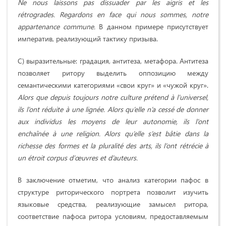
Ne nous laissons pas dissuader par les aigris et les
rétrogrades. Regardons en face qui nous sommes, notre
appartenance commune.
В данном примере присутствует
императив, реализующий тактику призыва.
С) выразительные: градация, антитеза, метафора. Антитеза
позволяет ритору выделить оппозицию между
семантическими категориями «свои круг» и «чужой круг».
Alors que depuis toujours notre culture prétend à l’universel,
ils l’ont réduite à une lignée. Alors qu’elle n’a cessé de donner
aux individus les moyens de leur autonomie, ils l’ont
enchaînée à une religion. Alors qu’elle s’est bâtie dans la
richesse des formes et la pluralité des arts, ils l’ont rétrécie à
un étroit corpus d’œuvres et d’auteurs.
В заключение отметим, что анализ категории пафос в
структуре риторического портрета позволит изучить
языковые средства, реализующие замысел ритора,
соответствие пафоса ритора условиям, предоставляемым