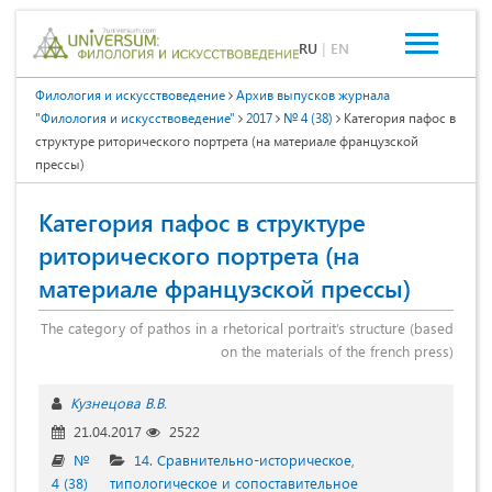
RU
|
EN
Филология и искусствоведение
Архив выпусков журнала
"Филология и искусствоведение"
2017
№ 4 (38)
Категория пафос в
структуре риторического портрета (на материале французской
прессы)
Категория пафос в структуре
риторического портрета (на
материале французской прессы)
The category of pathos in a rhetorical portrait’s structure (based
on the materials of the french press)
Кузнецова В.В.
21.04.2017
2522
№
14. Сравнительно-историческое,
4 (38)
типологическое и сопоставительное