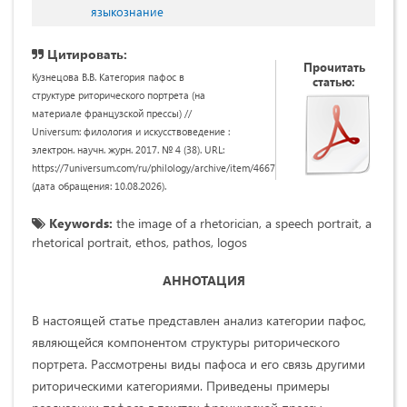
языкознание
Цитировать:
Прочитать
Кузнецова В.В. Категория пафос в
статью:
структуре риторического портрета (на
материале французской прессы) //
Universum: филология и искусствоведение :
электрон. научн. журн. 2017. № 4 (38). URL:
https://7universum.com/ru/philology/archive/item/4667
(дата обращения: 10.08.2026).
Keywords:
the image of a rhetorician, a speech portrait, a
rhetorical portrait, ethos, pathos, logos
АННОТАЦИЯ
В настоящей статье представлен анализ категории пафос,
являющейся компонентом структуры риторического
портрета. Рассмотрены виды пафоса и его связь другими
риторическими категориями. Приведены примеры