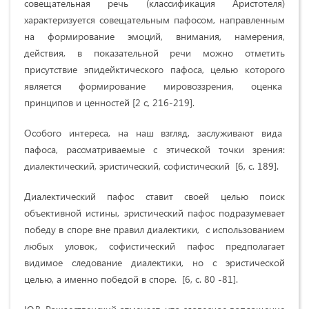
совещательная речь (классификация Аристотеля)
характеризуется совещательным пафосом, направленным
на формирование эмоций, внимания, намерения,
действия, в показательной речи можно отметить
присутствие эпидейктического пафоса, целью которого
является формирование мировоззрения, оценка
принципов и ценностей [2 c, 216-219].
Особого интереса, на наш взгляд, заслуживают вида
пафоса, рассматриваемые с этической точки зрения:
диалектический, эристический, софистический [6, c. 189].
Диалектический пафос ставит своей целью поиск
объективной истины, эристический пафос подразумевает
победу в споре вне правил диалектики, с использованием
любых уловок, софистический пафос предполагает
видимое следование диалектики, но с эристической
целью, а именно победой в споре. [6, c. 80 -81].