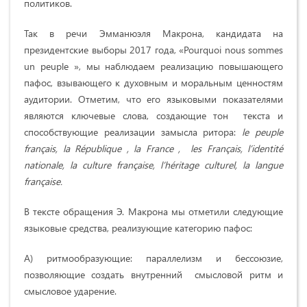
политиков.
Так в речи Эмманюэля Макрона, кандидата на
президентские выборы 2017 года, «Pourquoi nous sommes
un peuple », мы наблюдаем реализацию повышающего
пафос, взывающего к духовным и моральным ценностям
аудитории. Отметим, что его языковыми показателями
являются ключевые слова, создающие тон текста и
способствующие реализации замысла ритора:
le
peuple
fran
ç
ais
,
la
R
é
publique
,
la
France
,
les
Fran
ç
ais
,
l
’
identit
é
nationale
,
la
culture
fran
ç
aise
,
l
’
h
é
ritage
culturel
,
la
langue
fran
ç
aise
.
В тексте обращения Э. Макрона мы отметили следующие
языковые средства, реализующие категорию пафос:
А) ритмообразующие: параллелизм и бессоюзие,
позволяющие создать внутренний смысловой ритм и
смысловое ударение.