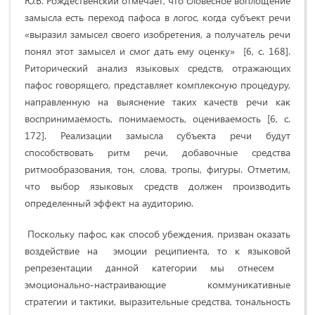
Ю.В. Рождественский отмечает, что словесное воплощение
замысла есть переход пафоса в логос, когда субъект речи
«выразил замысел своего изобретения, а получатель речи
понял этот замысел и смог дать ему оценку» [6, c. 168].
Риторический анализ языковых средств, отражающих
пафос говорящего, представляет комплексную процедуру,
направленную на выяснение таких качеств речи как
воспринимаемость, понимаемость, оцениваемость [6, c.
172]. Реализации замысла субъекта речи будут
способствовать ритм речи, добавочные средства
ритмообразования, тон, слова, тропы, фигуры. Отметим,
что выбор языковых средств должен производить
определенный эффект на аудиторию.
Поскольку пафос, как способ убеждения, призван оказать
воздействие на эмоции реципиента, то к языковой
репрезентации данной категории мы отнесем
эмоционально-настраивающие коммуникативные
стратегии и тактики, выразительные средства, тональность