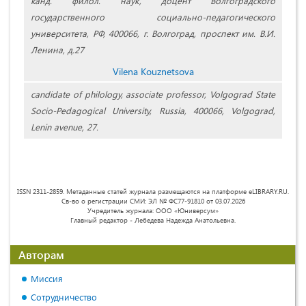
канд. филол. наук, доцент Волгоградского
государственного социально-педагогического
университета, РФ, 400066, г. Волгоград, проспект им. В.И.
Ленина, д.27
Vilena Kouznetsova
candidate of philology, associate professor, Volgograd State
Socio-Pedagogical University, Russia, 400066, Volgograd,
Lenin avenue, 27.
ISSN 2311-2859. Метаданные статей журнала размещаются на платформе eLIBRARY.RU.
Св-во о регистрации СМИ: ЭЛ № ФС77-91810 от 03.07.2026
Учредитель журнала: ООО «Юниверсум»
Главный редактор - Лебедева Надежда Анатольевна.
Авторам
Миссия
Сотрудничество