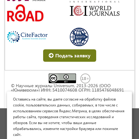
Подать заявку
© Научные журналы Universum, 2013-2026 (ООО
«Юниверсум») ИНН: 5410074608 ОГРН: 1185476048691
Это произведение доступно по
лицензии Creative
Commons « Attribution» («Атрибуция») 4.0
Оставаясь на сайте, вы даете согласие на обработку файлов
Непортированная
.
cookie, пользовательских данных, собираемых, в том числе с
использованием сервисов Яндекс.Метрика, в целях обеспечения
Политика обработки персональных данных
работы сайта, проведения статистических исследований и
обзоров. Если вы не хотите, чтобы ваши данные
Договор оферты
обрабатывались, измените настройки браузера или покиньте
Опубликовать научную статью
сайт.