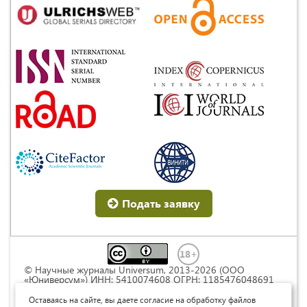
Подать заявку
© Научные журналы Universum, 2013-2026 (ООО
«Юниверсум») ИНН: 5410074608 ОГРН: 1185476048691
Это произведение доступно по
лицензии Creative
Commons « Attribution» («Атрибуция») 4.0
Оставаясь на сайте, вы даете согласие на обработку файлов