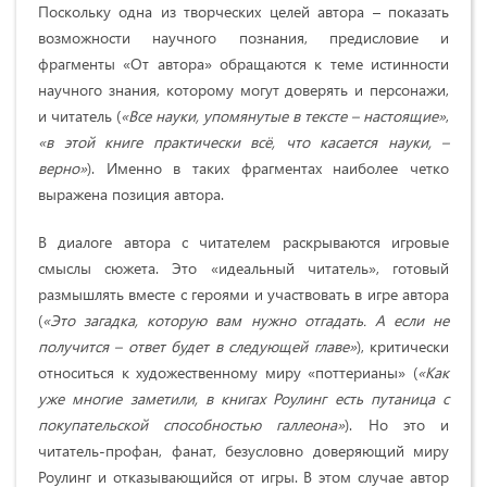
Поскольку одна из творческих целей автора – показать
возможности научного познания, предисловие и
фрагменты «От автора» обращаются к теме истинности
научного знания, которому могут доверять и персонажи,
и читатель (
«Все науки, упомянутые в тексте – настоящие»
,
«в этой книге практически всё, что касается науки, –
верно»
). Именно в таких фрагментах наиболее четко
выражена позиция автора.
В диалоге автора с читателем раскрываются игровые
смыслы сюжета. Это «идеальный читатель», готовый
размышлять вместе с героями и участвовать в игре автора
(
«Это загадка, которую вам нужно отгадать. А если не
получится – ответ будет в следующей главе»
), критически
относиться к художественному миру «поттерианы»
(
«Как
уже многие заметили, в книгах Роулинг есть путаница с
покупательской способностью галлеона»
). Но это и
читатель-профан, фанат, безусловно доверяющий миру
Роулинг и отказывающийся от игры. В этом случае автор