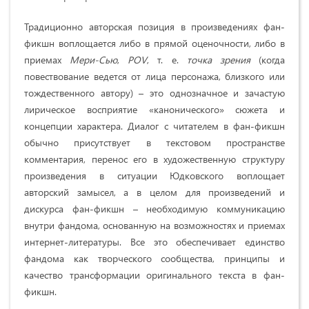
Традиционно авторская позиция в произведениях фан-
фикшн воплощается либо в прямой оценочности, либо в
приемах
Мери-Сью
,
РОV
, т. е.
точка зрения
(когда
повествование ведется от лица персонажа, близкого или
тождественного автору) – это однозначное и зачастую
лирическое восприятие «канонического» сюжета и
концепции характера. Диалог с читателем в фан-фикшн
обычно присутствует в текстовом пространстве
комментария, перенос его в художественную структуру
произведения в ситуации Юдковского воплощает
авторский замысел, а в целом для произведений и
дискурса фан-фикшн – необходимую коммуникацию
внутри фандома, основанную на возможностях и приемах
интернет-литературы. Все это обеспечивает единство
фандома как творческого сообщества, принципы и
качество трансформации оригинального текста в фан-
фикшн.