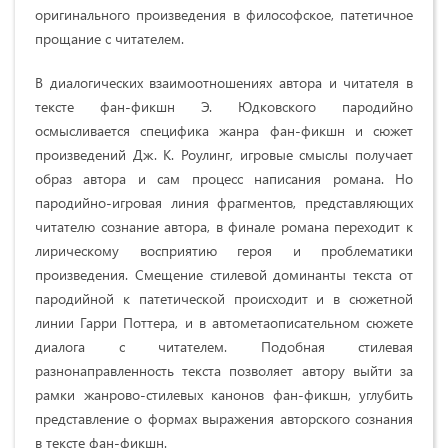
оригинального произведения в философское, патетичное
прощание с читателем.
В диалогических взаимоотношениях автора и читателя в
тексте фан-фикшн Э. Юдковского пародийно
осмысливается специфика жанра фан-фикшн и сюжет
произведений Дж. К. Роулинг, игровые смыслы получает
образ автора и сам процесс написания романа. Но
пародийно-игровая линия фрагментов, представляющих
читателю сознание автора, в финале романа переходит к
лирическому восприятию героя и проблематики
произведения. Смещение стилевой доминанты текста от
пародийной к патетической происходит и в сюжетной
линии Гарри Поттера, и в автометаописательном сюжете
диалога с читателем. Подобная стилевая
разнонаправленность текста позволяет автору выйти за
рамки жанрово-стилевых канонов фан-фикшн, углубить
представление о формах выражения авторского сознания
в тексте фан-фикшн.