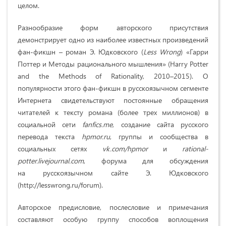
целом.
Разнообразие форм авторского присутствия
демонстрирует одно из наиболее известных произведений
фан-фикшн – роман Э. Юдковского (
Less Wrong
) «Гарри
Поттер и Методы рационального мышления» (Harry Potter
and the Methods of Rationality, 2010­–2015). О
популярности этого фан-фикшн в русскоязычном сегменте
Интернета свидетельствуют постоянные обращения
читателей к тексту романа (более трех миллионов) в
социальной сети
fanfics.me
, создание сайта русского
перевода текста
hpmor.ru
, группы и сообщества в
социальных сетях
vk.com/hpmor
и
rational-
potter.livejournal.com
, форума для обсуждения
на русскоязычном сайте Э. Юдковского
(http://lesswrong.ru/forum).
Авторское предисловие, послесловие и примечания
составляют особую группу способов воплощения