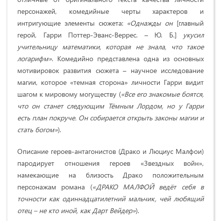
персонажей, комедийные черты характеров и
интригующие элементы сюжета:
«Однажды он
[главный
герой, Гарри Поттер-Эванс-Веррес. – Ю. Б.]
укусил
учительницу математики, которая не знала, что такое
логарифм»
. Комедийно представлена одна из основных
мотивировок развития сюжета – научное исследование
магии, которое «темная сторона» личности Гарри видит
шагом к мировому могуществу (
«Все его знакомые боятся,
что он станет следующим Тёмным Лордом, но у Гарри
есть план покруче. Он собирается открыть законы магии и
стать богом»
).
Описание героев-антагонистов (Драко и Люциус Малфои)
пародирует отношения героев «Звездных войн»,
намекающие на близость Драко положительным
персонажам романа (
«ДРАКО МАЛФОЙ ведёт себя в
точности как одиннадцатилетний мальчик, чей любящий
отец – не кто иной, как Дарт Вейдер»
).