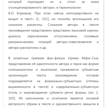
который порождает их и стоит
за ними
(«концепиированного автора», в терминологии
Б.О. Кормана). При этом «автор непосредственно не
входит в текст» [1, 101], но способы воплощения его
сознания различны. Сознание
автора в тексте
произведения представлено средствами языковой оценки,
диалога, лирическими отступлениями, стилевым
разграничением позиций автора-повествователя и
автора-рассказчика и др.
В сюжетных приемах фан-фикшн (прием
Мери-Сью
,
представление об идентичности автора и героя как форме
психоаналитики и эскапизма) проявляется субъектная
организация текста произведения, которая
подразделяется на формально-субъектную (степень
выраженности в тексте) и содержательно-субъектную
(стиль и мировоззрение субъекта речи) формы [см: 1,
103]. Их наполнение и сочетание является основой
авторского образа в тексте и художественного замысла в