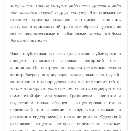
могут давать советы, которым либо нельзя доверять, либо
они являются палкой о двух концах»
). Это стремление
отражает причины создания фан-фикшн: заполнить
«лакуны» в оригинальной трактовке образов, сделать их
менее предсказуемыми и шаблонными,
«иначе это была
бы плохая история»
.
Часть опубликованных глав (фан-фикшн публикуется в
процессе написания) завершает авторский текст-
аннотация. Он построен по модели рекламных текстов
кинотрейлеров: интригующая завязка выделена паузой-
многоточием и неопределенными местоимениями (
«Что-
то где-то когда-то пошло не так...»
), что ассоциируется со
стилистикой фильмов ужасов. Графически – шрифтом и
выделением новых абзацев – акцентированы имена
персонажей (по аналогии с крупными планами в
рекламном видеоролике) и название романа
.
Юдковский
расставляет акценты, которые определяют сложные,
отличные от оригинального текста качества личности