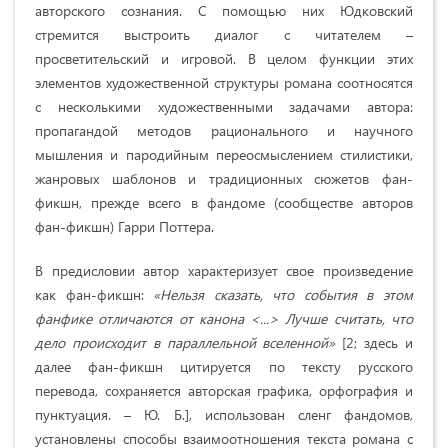
авторского сознания. С помощью них Юдковский
стремится выстроить диалог с читателем –
просветительский и игровой. В целом функции этих
элементов художественной структуры романа соотносятся
с несколькими художественными задачами автора:
пропагандой методов рационального и научного
мышления и пародийным переосмыслением стилистики,
жанровых шаблонов и традиционных сюжетов фан-
фикшн, прежде всего в фандоме (сообществе авторов
фан-фикшн) Гарри Поттера.
В предисловии автор характеризует свое произведение
как фан-фикшн:
«Нельзя сказать, что события в этом
фанфике отличаются от канона <...> Лучше считать, что
дело происходит в параллельной вселенной»
[2; здесь и
далее фан-фикшн цитируется по тексту русского
перевода, сохраняется авторская графика, орфография и
пунктуация. – Ю. Б.], использован сленг фандомов,
установлены способы взаимоотношения текста романа с