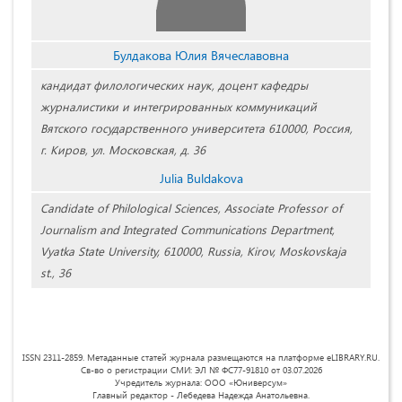
Булдакова Юлия Вячеславовна
кандидат филологических наук, доцент кафедры
журналистики и интегрированных коммуникаций
Вятского государственного университета 610000, Россия,
г. Киров, ул. Московская, д. 36
Julia Buldakova
Candidate of Philological Sciences, Associate Professor of
Journalism and Integrated Communications Department,
Vyatka State University, 610000, Russia, Kirov, Moskovskaja
st., 36
ISSN 2311-2859. Метаданные статей журнала размещаются на платформе eLIBRARY.RU.
Св-во о регистрации СМИ: ЭЛ № ФС77-91810 от 03.07.2026
Учредитель журнала: ООО «Юниверсум»
Главный редактор - Лебедева Надежда Анатольевна.