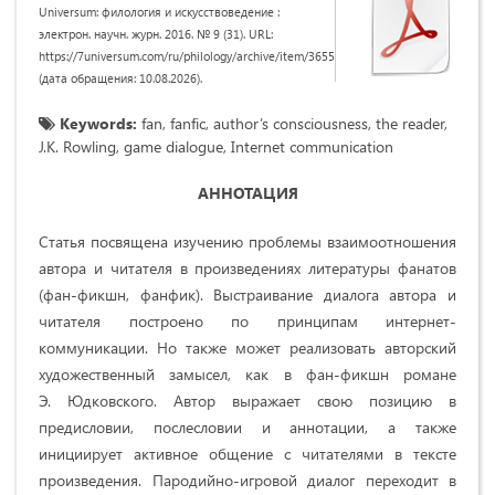
Universum: филология и искусствоведение :
электрон. научн. журн. 2016. № 9 (31). URL:
https://7universum.com/ru/philology/archive/item/3655
(дата обращения: 10.08.2026).
Keywords:
fan, fanfic, author’s consciousness, the reader,
J.K. Rowling, game dialogue, Internet communication
АННОТАЦИЯ
Статья посвящена изучению проблемы взаимоотношения
автора и читателя в произведениях литературы фанатов
(фан-фикшн, фанфик). Выстраивание диалога автора и
читателя построено по принципам интернет-
коммуникации. Но также может реализовать авторский
художественный замысел, как в фан-фикшн романе
Э. Юдковского. Автор выражает свою позицию в
предисловии, послесловии и аннотации, а также
инициирует активное общение с читателями в тексте
произведения. Пародийно-игровой диалог переходит в