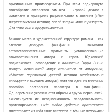
оригинальным произведением. При этом подчеркнуто
своеобразие авторского замысла – игровой диалог с
читателем о принципах рационального мышления («
Это
рационалистская история, все её загадки можно разгадать.
Для этого они и предназначены»
).
Важное место в художественной структуре романа – как
элемент дискурса фан-фикшн – занимают
автометаописательные фрагменты, устанавливающие
взаимоотношения автора и героя. Юдковский
подчеркивает несовпадение с личностью Гарри
(«<...>
взгляды персонажей могут отличаться от авторских»,
«Мнения персонажей данной истории необязательно
совпадают с мнением автора»
), хотя это один из типичных
способов построения характера в фан-фикшн.
Одновременно усложняются образы и других персонажей,
акцентируется их неоднозначность, парадоксальность,
противоречивость (
«Не любое действие протагониста
представляет из себя урок мудрости, а тёмные персонажи