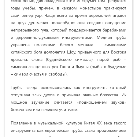
сложностью, для овладения этим инструментом требуются
годы учёбы, причём, в каждом монастыре практикуют
свой репертуар. Чаще всего во время церемоний играют
на двух дунгченах поочерёдно: они создают ощущение
непрерывного гула, который поддерживается барабанами
и деревянно-духовыми инструментами. Медная труба
украшена полосками белого металла – символами
китайского бога долголетия Шоу, привычного для Востока
дракона, слона (буддийского символа), парой рыб –
символа священных рек Ганга и Ямуны (рыбы в буддизме
– символ счастья и свободы).
Трубы всегда использовались как инструмент, который
отпугивал злых духов и призывал главные божества. Их
мощное звучание считается «подношением звуков»
божествам или великим учителям.
Появление в музыкальной культуре Китая ХХ века такого
инструмента как европейская труба, стало продолжением