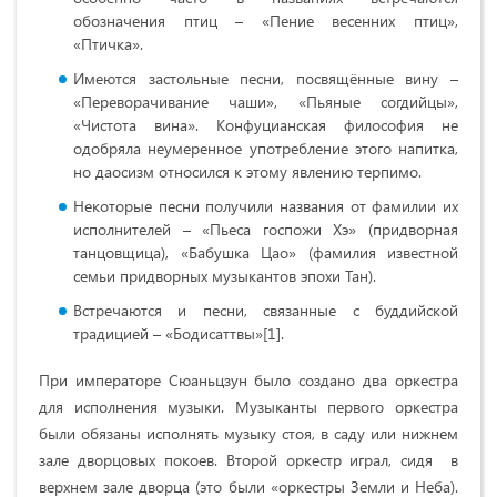
обозначения птиц – «Пение весенних птиц»,
«Птичка».
Имеются застольные песни, посвящённые вину –
«Переворачивание чаши», «Пьяные согдийцы»,
«Чистота вина». Конфуцианская философия не
одобряла неумеренное употребление этого напитка,
но даосизм относился к этому явлению терпимо.
Некоторые песни получили названия от фамилии их
исполнителей – «Пьеса госпожи Хэ» (придворная
танцовщица), «Бабушка Цао» (фамилия известной
семьи придворных музыкантов эпохи Тан).
Встречаются и песни, связанные с буддийской
традицией – «Бодисаттвы»[1].
При императоре Сюаньцзун было создано два оркестра
для исполнения музыки. Музыканты первого оркестра
были обязаны исполнять музыку стоя, в саду или нижнем
зале дворцовых покоев. Второй оркестр играл, сидя в
верхнем зале дворца (это были «оркестры Земли и Неба).