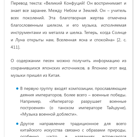
Перевод текста: «Великий Конфуций! Он воспринимает и
знает все заранее. Между Небом и Землей. Он – учитель
всех поколений. Эта благотворная жертва отмечена
благословенным шелком, и его музыка, исполняемая
инструментами из металла и шелка. Теперь, когда Солнце
и Луна открыты нам, Вселенная ясна и спокойна» [2, с.
411].
О содержании песен можно получить информацию из
сохранившихся японских источников, в Японию этот вид
музыки пришёл из Китая.
В первую группу входят композиции, прославляющие
деяния императоров, более всего – военные победы.
Например, «Император разрушает военные
построения» (о танском императоре Тайцзуне),
«Музыка военной доблести».
Другое направление традиционное для всего
китайского искусства связано с образами природы,
особенно часто в названиях встречаются