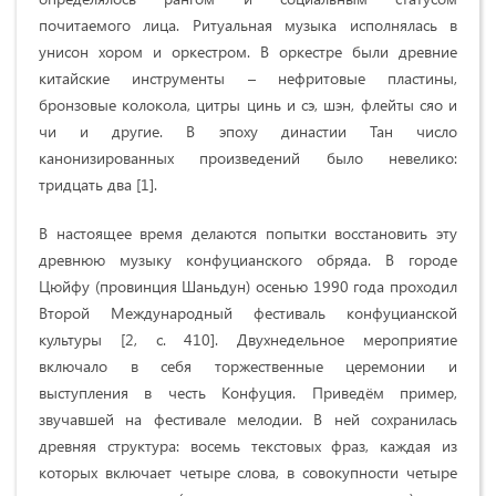
почитаемого лица. Ритуальная музыка исполнялась в
унисон хором и оркестром. В оркестре были древние
китайские инструменты – нефритовые пластины,
бронзовые колокола, цитры цинь и сэ, шэн, флейты сяо и
чи и другие. В эпоху династии Тан число
канонизированных произведений было невелико:
тридцать два [1].
В настоящее время делаются попытки восстановить эту
древнюю музыку конфуцианского обряда. В городе
Цюйфу (провинция Шаньдун) осенью 1990 года проходил
Второй Международный фестиваль конфуцианской
культуры [2, с. 410]. Двухнедельное мероприятие
включало в себя торжественные церемонии и
выступления в честь Конфуция. Приведём пример,
звучавшей на фестивале мелодии. В ней сохранилась
древняя структура: восемь текстовых фраз, каждая из
которых включает четыре слова, в совокупности четыре