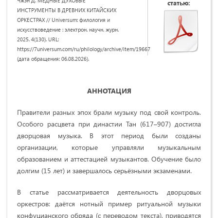
Чжэн Д. МЕДНЫЕ ДУХОВЫЕ
статью:
ИНСТРУМЕНТЫ В ДРЕВНИХ КИТАЙСКИХ
ОРКЕСТРАХ // Universum: филология и
искусствоведение : электрон. научн. журн.
2025. 4(130). URL:
https://7universum.com/ru/philology/archive/item/19667
(дата обращения: 06.08.2026).
АННОТАЦИЯ
Правители разных эпох брали музыку под свой контроль.
Особого расцвета при династии Тан (617–907) достигла
дворцовая музыка. В этот период были созданы
организации, которые управляли музыкальным
образованием и аттестацией музыкантов. Обучение было
долгим (15 лет) и завершалось серьёзными экзаменами.
В статье рассматривается деятельность дворцовых
оркестров: даётся нотный пример ритуальной музыки
конфуцианского обряда (с переводом текста), приводятся