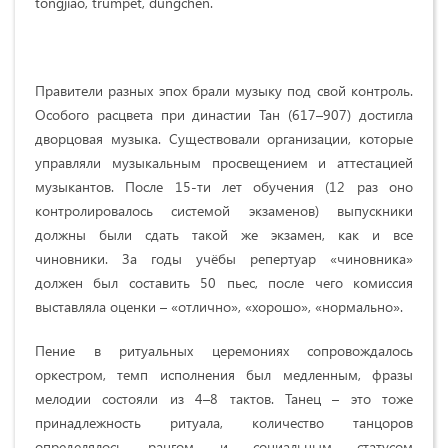
tongjiao, trumpet, dungchen.
Правители разных эпох брали музыку под свой контроль.
Особого расцвета при династии Тан (617–907) достигла
дворцовая музыка. Существовали организации, которые
управляли музыкальным просвещением и аттестацией
музыкантов. После 15-ти лет обучения (12 раз оно
контролировалось системой экзаменов) выпускники
должны были сдать такой же экзамен, как и все
чиновники. За годы учёбы репертуар «чиновника»
должен был составить 50 пьес, после чего комиссия
выставляла оценки – «отлично», «хорошо», «нормально».
Пение в ритуальных церемониях сопровождалось
оркестром, темп исполнения был медленным, фразы
мелодии состояли из 4–8 тактов. Танец – это тоже
принадлежность ритуала, количество танцоров
определялось рангом и социальным статусом