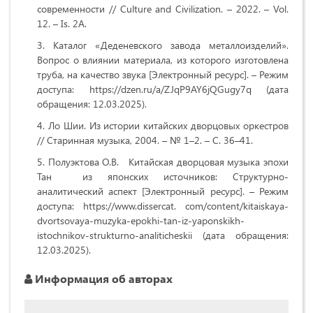
современности // Culture and Civilization. – 2022. – Vol.
12. – Is. 2А.
Каталог «Деденевского завода металлоизделий».
Вопрос о влиянии материала, из которого изготовлена
труба, на качество звука [Электронный ресурс]. – Режим
доступа: https://dzen.ru/a/ZJqP9AY6jQGugy7q (дата
обращения: 12.03.2025).
Ло Шии. Из истории китайских дворцовых оркестров
// Старинная музыка, 2004. – № 1–2. – С. 36–41.
Полуэктова О.В. Китайская дворцовая музыка эпохи
Тан из японских источников: Структурно-
аналитический аспект [Электронный ресурс]. – Режим
доступа: https://www.dissercat. com/content/kitaiskaya-
dvortsovaya-muzyka-epokhi-tan-iz-yaponskikh-
istochnikov-strukturno-analiticheskii (дата обращения:
12.03.2025).
Информация об авторах