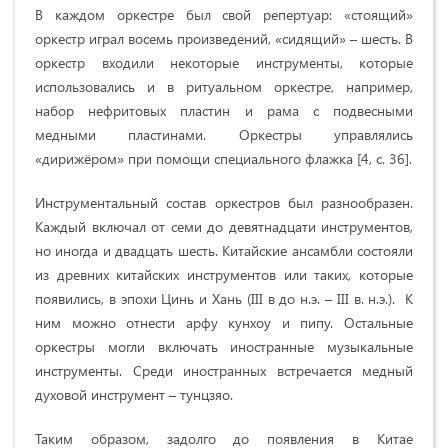
В каждом оркестре был свой репертуар: «стоящий»
оркестр играл восемь произведений, «сидящий» – шесть. В
оркестр входили некоторые инструменты, которые
использовались и в ритуальном оркестре, например,
набор нефритовых пластин и рама с подвесными
медными пластинами. Оркестры управлялись
«дирижёром» при помощи специального флажка [4, c. 36].
Инструментальный состав оркестров был разнообразен.
Каждый включал от семи до девятнадцати инструментов,
но иногда и двадцать шесть. Китайские ансамбли состояли
из древних китайских инструментов или таких, которые
появились, в эпохи Цинь и Хань (III в до н.э. – III в. н.э.). К
ним можно отнести арфу кунхоу и пипу. Остальные
оркестры могли включать иностранные музыкальные
инструменты. Среди иностранных встречается медный
духовой инструмент – тунцзяо.
Таким образом, задолго до появления в Китае