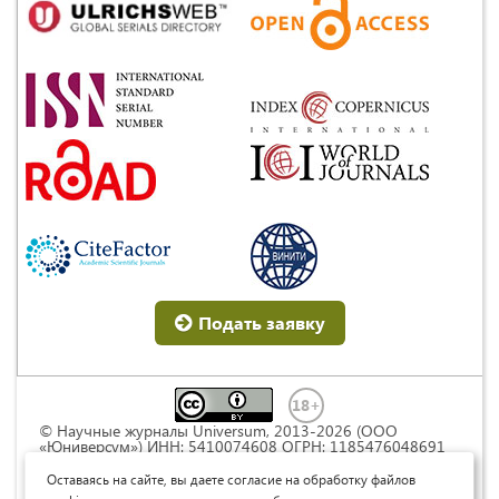
Подать заявку
© Научные журналы Universum, 2013-2026 (ООО
«Юниверсум») ИНН: 5410074608 ОГРН: 1185476048691
Это произведение доступно по
лицензии Creative
Commons « Attribution» («Атрибуция») 4.0
Оставаясь на сайте, вы даете согласие на обработку файлов
Непортированная
.