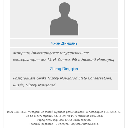
Чжэн Динцянь
аспирант, Нижегородская государственная
консерватория им. М. И. Глинки, РФ, г. Нижний Новгород
Zheng Dingqian
Postgraduate Glinka Nizhny Novgorod State Conservatoire,
Russia, Nizhny Novgorod
ISSN 2311-2859. Метаданные статей журнала размещаются на платформе eLIBRARY.RU.
Св-во о регистрации СМИ: ЭЛ № ФС77-91810 от 03.07.2026
Учредитель журнала: ООО «Юниверсум»
Главный редактор - Лебедева Надежда Анатольевна.