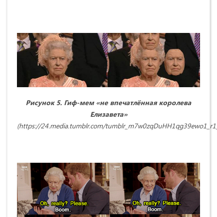
Рисунок 5. Гиф-мем «не впечатлённая королева
Елизавета»
(https://24.media.tumblr.com/tumblr_m7w0zqDuHH1qg39ewo1_r1_5