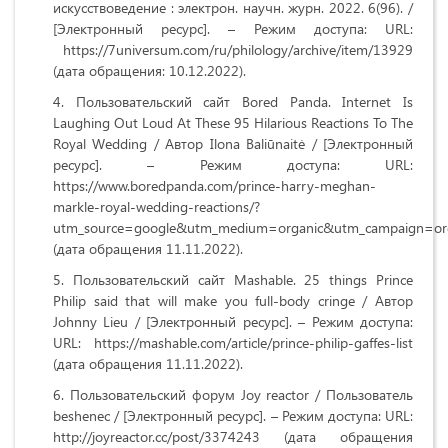
искусствоведение : электрон. научн. журн. 2022. 6(96). /
[Электронный ресурс]. – Режим доступа: URL:
https://7universum.com/ru/philology/archive/item/13929
(дата обращения: 10.12.2022).
Пользовательский сайт Bored Panda. Internet Is
Laughing Out Loud At These 95 Hilarious Reactions To The
Royal Wedding / Автор Ilona Baliūnaitė / [Электронный
ресурс]. – Режим доступа: URL:
https://www.boredpanda.com/prince-harry-meghan-
markle-royal-wedding-reactions/?
utm_source=google&utm_medium=organic&utm_campaign=or
(дата обращения 11.11.2022).
Пользовательский сайт Mashable. 25 things Prince
Philip said that will make you full-body cringe / Автор
Johnny Lieu / [Электронный ресурс]. – Режим доступа:
URL: https://mashable.com/article/prince-philip-gaffes-list
(дата обращения 11.11.2022).
Пользовательский форум Joy reactor / Пользователь
beshenec / [Электронный ресурс]. – Режим доступа: URL:
http://joyreactor.cc/post/3374243 (дата обращения