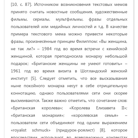
[10, с. 87]. Источником возникновения текстовых мемов
принято считать новостные сообщения, художественные
фильмы, сериалы, мультфильмы, фразы отдельных
пользователей или медийных личностей и т.д. В качестве
примера текстового мема можно привести некоторые
фразы, произнесённые принцем Филиппом: «Вы женщина,
не так ли?» – 1984 год во время встречи с кенийской
женщиной, которая преподносила монарху небольшой
подарок; «Британские женщины не умеют готовить» –
1961 год во время визита в Шотландский женский
институт [5]. Следует отметить, что все высказывания
ныне покойного монарха несут в себе отрицательную
коннотацию, однако пользователями сети они скорее
высмеиваются. Также важно отметить, что сочетание слов:
«Британская королева»; «Королева Елизавета II»;
«британская монархия»; «королевская семья» –
пользователи сети объединяют под одним выражением
«royalist schmuck» (придурок-роялист) [8], которое
впоследствии используют во всевозможных контекстах