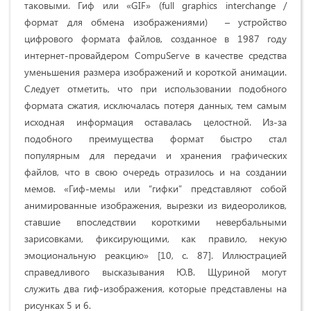
таковыми. Гиф или «GIF» (full graphics interchange /
формат для обмена изображениями) – устройство
цифрового формата файлов, созданное в 1987 году
интернет-провайдером CompuServe в качестве средства
уменьшения размера изображений и короткой анимации.
Следует отметить, что при использовании подобного
формата сжатия, исключалась потеря данных, тем самым
исходная информация оставалась целостной. Из-за
подобного преимущества формат быстро стал
популярным для передачи и хранения графических
файлов, что в свою очередь отразилось и на создании
мемов. «Гиф-мемы или “гифки” представляют собой
анимированные изображения, вырезки из видеороликов,
ставшие впоследствии короткими невербальными
зарисовками, фиксирующими, как правило, некую
эмоциональную реакцию» [10, с. 87]. Иллюстрацией
справедливого высказывания Ю.В. Щуриной могут
служить два гиф-изображения, которые представлены на
рисунках 5 и 6.