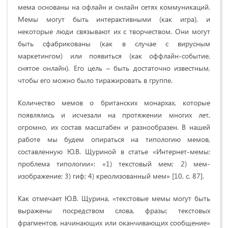
мема основаны на офлайн и онлайн сетях коммуникаций.
Мемы могут быть интерактивными (как игра), и
некоторые люди связывают их с творчеством. Они могут
быть сфабрикованы (как в случае с вирусным
маркетингом) или появиться (как оффлайн-событие,
снятое онлайн). Его цель – быть достаточно известным,
чтобы его можно было тиражировать в группе.
Количество мемов о британских монархах, которые
появлялись и исчезали на протяжении многих лет,
огромно, их состав масштабен и разнообразен. В нашей
работе мы будем опираться на типологию мемов,
составленную Ю.В. Щуриной в статье «Интернет-мемы:
проблема типологии»: «1) текстовый мем; 2) мем-
изображение; 3) гиф; 4) креолизованный мем» [10, с. 87].
Как отмечает Ю.В. Щурина, «текстовые мемы могут быть
выражены посредством слова, фразы; текстовых
фрагментов, начинающих или оканчивающих сообщение»