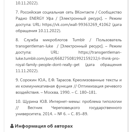
10.11.2022).
Российская социальная сеть ВКонтакте / Сообщество
Радио ENERGY Уфа / [Электронный ресурс]. – Режим
доступа: URL: https://vk.com/wall-99363269_41062 (дата
обращения 10.11.2022).
Служба микроблогов Tumblr / Пользователь
transgentleman-luke / [Электронный ресурс]. – Режим
доступа: URL: https://transgentleman-
luke.tumblr.com/post/668275081992159232/i-think-pro-
royal-family-people-dont-really-get (дата обращения
11.11.2022).
Сорокин Ю.А., Е.Ф. Тарасов. Креолизованные тексты и
их коммуникативная функция // Оптимизация речевого
воздействия. – Москва, 1990. – С. 180–181.
Щурина Ю.В. Интернет-мемы: проблема типологии
// Вестник Череповецкого государственного
университета, 2014. – № 6. – С. 85–89.
Информация об авторах