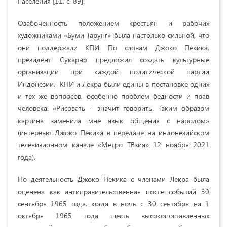
населения [11, c. 89].
Озабоченность положением крестьян и рабочих
художниками «Буми Тарунг» была настолько сильной, что
они поддержали КПИ. По словам Джоко Пекика,
президент Сукарно предложил создать культурные
организации при каждой политической партии
Индонезии. КПИ и Лекра были едины в постановке одних
и тех же вопросов, особенно проблем бедности и прав
человека.
«
Рисовать – значит говорить. Таким образом
картина заменила мне язык общения с народом
»
(интервью Джоко Пекика в передаче на индонезийском
телевизионном канале
«М
етро ТВзия
»
12 ноября 2021
года).
Но деятельность Джоко Пекика с членами Лекра была
оценена как
антиправительственная
после событий 30
сентября 1965 года, когда в ночь с 30 сентября на 1
октября 1965 года шесть высокопоставленных