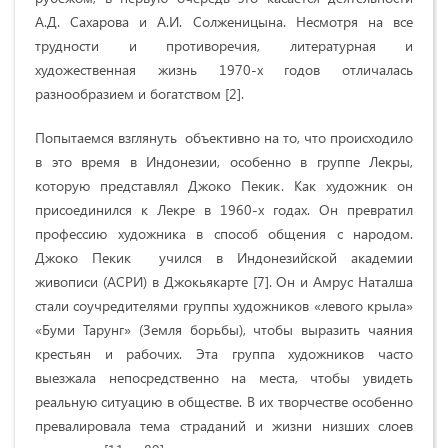
А.Д. Сахарова и А.И. Солженицына. Несмотря на все
трудности и противоречия, литературная и
художественная жизнь 1970-х годов отличалась
разнообразием и богатством [2].
Попытаемся взглянуть объективно на то, что происходило
в это время в Индонезии, особенно в группе Лекры,
которую представлял Джоко Пекик. Как художник он
присоединился к Лекре в 1960-х годах. Он превратил
профессию художника в способ общения с народом.
Джоко Пекик учился в Индонезийской академии
живописи (АСРИ) в Джокьякарте [7]. Он и Амрус Наталша
стали соучредителями группы художников
«
левого крыла
»
«Буми
Тарунг» (Земля борьбы)
, чтобы выразить чаяния
крестьян и рабочих. Эта группа художников часто
выезжала непосредственно на места, чтобы увидеть
реальную ситуацию в обществе. В их творчестве особенно
превалировала тема страданий и жизни низших слоев