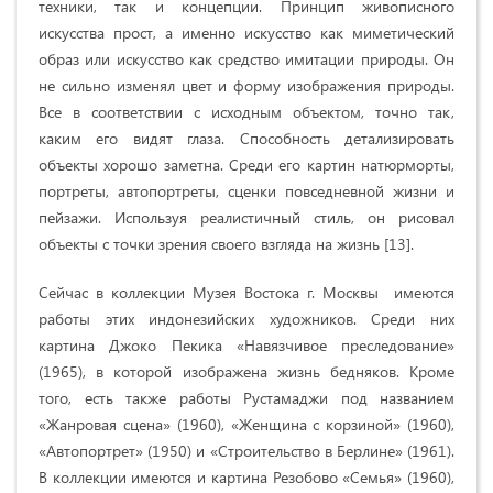
техники, так и концепции. Принцип живописного
искусства прост, а именно искусство как миметический
образ или искусство как средство имитации природы. Он
не сильно изменял цвет и форму изображения природы.
Все в соответствии с исходным объектом, точно так,
каким его видят глаза. Способность детализировать
объекты хорошо заметна. Среди его картин натюрморты,
портреты, автопортреты, сценки повседневной жизни и
пейзажи. Используя реалистичный стиль, он рисовал
объекты с точки зрения своего взгляда на жизнь [13].
Сейчас в коллекции Музея Востока г. Москвы имеются
работы этих индонезийских художников. Среди них
картина Джоко Пекика
«
Навязчивое преследование
»
(1965), в которой изображена жизнь бедняков. Кроме
того, есть также работы Рустамаджи под названием
«
Жанровая сцена
»
(1960),
«
Женщина с корзиной
»
(1960),
«
Автопортрет
»
(1950) и
«
Строительство в Берлине
»
(1961).
В коллекции имеются и картина Резобово
«
Семья
»
(1960),