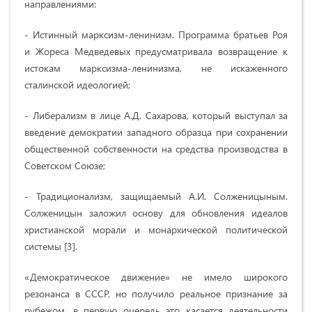
направлениями:
- Истинный марксизм-ленинизм. Программа братьев Роя
и Жореса Медведевых предусматривала возвращение к
истокам марксизма-ленинизма, не искаженного
сталинской идеологией;
- Либерализм в лице А.Д. Сахарова, который выступал за
введение демократии западного образца при сохранении
общественной собственности на средства производства в
Советском Союзе;
- Традиционализм, защищаемый А.И. Солженицыным.
Солженицын заложил основу для обновления идеалов
христианской морали и монархической политической
системы [3].
«
Демократическое движение
»
не имело широкого
резонанса в СССР, но получило реальное признание за
рубежом, в первую очередь это касается деятельности