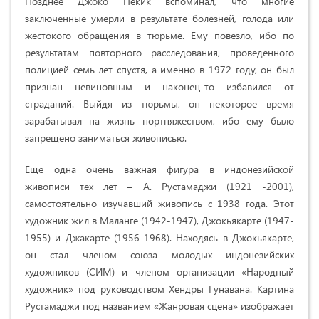
Позднее Джоко Пекик вспоминал, что многие
заключенные умерли в результате болезней, голода или
жестокого обращения в тюрьме. Ему повезло, ибо по
результатам повторного расследования, проведенного
полицией семь лет спустя, а именно в 1972 году, он был
признан невиновным и наконец-то избавился от
страданий. Выйдя из тюрьмы, он некоторое время
зарабатывал на жизнь портняжеством, ибо ему было
запрещено заниматься живописью.
Еще одна очень важная фигура в индонезийской
живописи тех лет – А. Рустамаджи (1921 -2001),
самостоятельно изучавший живопись с 1938 года. Этот
художник жил в Маланге (1942-1947), Джокьякарте (1947-
1955) и Джакарте (1956-1968). Находясь в Джокьякарте,
он стал членом союза молодых индонезийских
художников (СИМ) и членом организации
«Народный
художник»
под руководством Хендры Гунавана. Картина
Рустамаджи под названием
«
Жанровая сцена
»
изображает