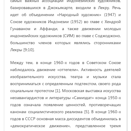
самых важных ассоциаций индонезийских художников,
базировавшихся в Джокьякарте, в
ходили в Лекру. Речь
идет об объединении «Народный художник» (1947) и
Союзе художников Индонезии (1952)
во главе с Хендрой
Гунаваном и Аффанди, а также движении молодых
индонезийских художников (СИМ) во главе с Соджоджоно,
большинство членов которых являлись сторонниками
Лекры [9;10].
Между тем, в конце 1960-х годов в Советском Союзе
наблюдалось движение «оттепели». Активность деятелей
изобразительного искусства, театра и музыки стала
восприниматься с определенным подтекстом, своего рода
социальным протестом [1]. Московская выставка искусства
неоавангардистов и литературы
«
Самиздат
»
конца 1950-х
годов означала появление ценностей, противоречащих
канонам социалистического реализма [5]. В конце 1960-х
годов в СССР основная масса диссидентов объединилась в
«
демократическое движение
»
, представленное тремя