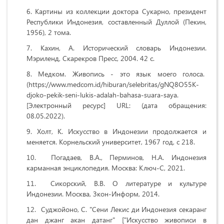
Картины из коллекции доктора Сукарно, президент
Республики Индонезия, составленный Дуллой (Пекин,
1956), 2 тома.
Кахин, А. Исторический словарь Индонезии.
Мэриленд, Скарекров Пресс, 2004. 42 с.
Медком. Живопись - это язык моего голоса.
(https://www.medcom.id/hiburan/selebritas/gNQ8O55K-
djoko-pekik-seni-lukis-adalah-bahasa-suara-saya.
[Электронный ресурс] URL: (дата обращения:
08.05.2022).
Холт, К. Искусство в Индонезии продолжается и
меняется. Корнельский университет, 1967 год, c 218.
Погадаев, В.А., Перминов, Н.А. Индонезия
карманная энциклопедия. Москва: Ключ-С, 2021.
Сикорский, В.В. О литературе и культуре
Индонезии. Москва, Зкон-Информ, 2014.
Суджойоно, С. "Сени Лекис ди Индонезия секаранг
дан джанг акан датанг" ["Искусство живописи в