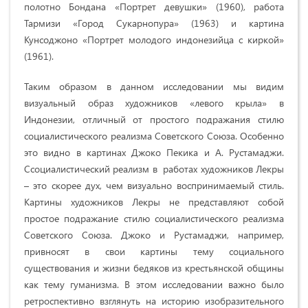
полотно Бондана
«
Портрет девушки
»
(1960), работа
Тармизи
«
Город Сукарнопура
»
(1963) и картина
Кунсоджоно
«
Портрет молодого индонезийца с киркой
»
(1961).
Таким образом в данном исследовании мы видим
визуальный образ художников
«
левого крыла
»
в
Индонезии, отличный от простого подражания стилю
социалистического реализма Советского Союза. Особенно
это видно в картинах Джоко Пекика и А. Рустамаджи.
Ссоциалистический реализм в работах художников Лекры
– это скорее дух, чем визуально воспринимаемый стиль.
Картины художников Лекры не представляют собой
простое подражание стилю социалистического реализма
Советского Союза. Джоко и Рустамаджи, например,
привносят в свои картины тему социального
существования и жизни бедяков из крестьянской общины
как тему гуманизма. В этом исследовании важно было
ретроспективно взглянуть на историю изобразительного