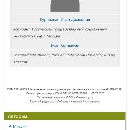
Курниаван Иван Джакония
аспирант, Российский государственный социальный
университет, РФ, г. Москва
Iwan Kurniawan
Postgraduate student, Russian State Social University, Russia,
Moscow
ISSN 2311-2859. Метаданные статей журнала размещаются на платформе eLIBRARY.RU.
Св-во о регистрации СМИ: ЭЛ № ФС77-91810 от 03.07.2026
Учредитель журнала: ООО «Юниверсум»
Главный редактор - Лебедева Надежда Анатольевна.
Авторам
Миссия