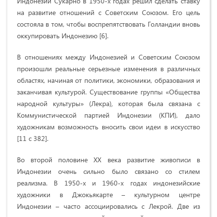
Индонезии Сукарно в 1950-х годах решил сделать ставку
на развитие отношений с Советским Союзом. Его цель
состояла в том, чтобы воспрепятствовать Голландии вновь
оккупировать Индонезию [6].
В отношениях между Индонезией и Советским Союзом
произошли реальные серьезные изменения в различных
областях, начиная от политики, экономики, образования и
заканчивая культурой. Существование группы
«Общества
народной культуры»
(Лекра)
,
которая была связана с
Коммунистической партией Индонезии (КПИ), дало
художникам возможность вносить свои идеи в искусство
[11 c 382].
Во второй половине XX века развитие живописи в
Индонезии очень сильно было связано со стилем
реализма. В 1950-х и 1960-х годах индонезийские
художники в Джокьякарте – культурном центре
Индонезии – часто ассоциировались с Лекрой. Две из