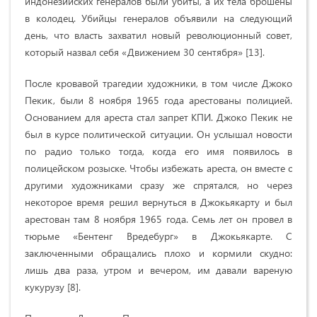
индонезийских генералов были убиты, а их тела брошены
в колодец. Убийцы генералов объявили на следующий
день, что власть захватил новый революционный совет,
который назвал себя
«
Движением 30 сентября
»
[13].
После кровавой трагедии художники, в том числе Джоко
Пекик, были 8 ноября 1965 года арестованы полицией.
Основанием для ареста стал запрет КПИ. Джоко Пекик не
был в курсе политической ситуации. Он услышал новости
по радио только тогда, когда его имя появилось в
полицейском розыске. Чтобы избежать ареста, он вместе с
другими художниками сразу же спрятался, но через
некоторое время решил вернуться в Джокьякарту и был
арестован там 8 ноября 1965 года. Семь лет он провел в
тюрьме «Бентенг Вредебург» в Джокьякарте. С
заключенными обращались плохо и кормили скудно:
лишь два раза, утром и вечером, им давали вареную
кукурузу [8].