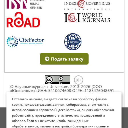
Подать заявку
© Научные журналы Universum, 2013-2026 (ООО
«Юниверсум») ИНН: 5410074608 ОГРН: 1185476048691
Это произведение доступно по
лицензии Creative
Commons « Attribution» («Атрибуция») 4.0
Оставаясь на сайте, вы даете согласие на обработку файлов
Непортированная
.
cookie, пользовательских данных, собираемых, в том числе с
использованием сервисов Яндекс.Метрика, в целях обеспечения
Политика обработки персональных данных
работы сайта, проведения статистических исследований и
обзоров. Если вы не хотите, чтобы ваши данные
Договор оферты
обрабатывались, измените настройки браузера или покиньте