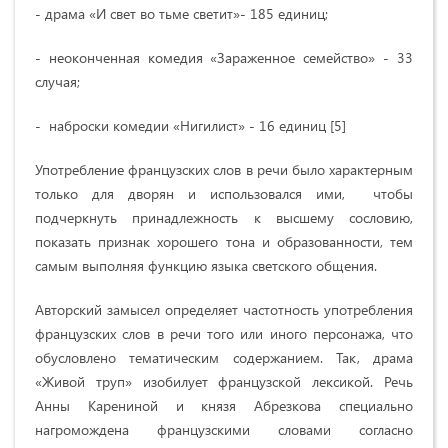
- драма «И свет во тьме светит»- 185 единиц;
- неоконченная комедия «Зараженное семейство» - 33
случая;
- наброски комедии «Нигилист» - 16 единиц [5]
Употребление французских слов в речи было характерным
только для дворян и использовался ими, чтобы
подчеркнуть принадлежность к высшему сословию,
показать признак хорошего тона и образованности, тем
самым выполняя функцию языка светского общения.
Авторский замысел определяет частотность употребления
французских слов в речи того или иного персонажа, что
обусловлено тематическим содержанием. Так, драма
«Живой труп» изобилует французской лексикой. Речь
Анны Карениной и князя Абрезкова специально
нагромождена французскими словами согласно