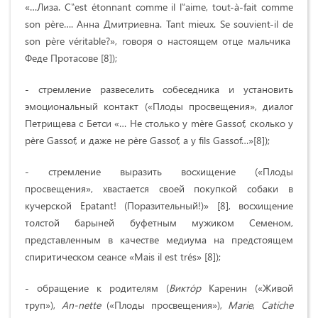
«…Лиза. C‟est étonnant comme il l‟aime, tout-à-fait comme
son père…. Анна Дмитриевна. Tant mieux. Se souvient-il de
son père véritable?», говоря о настоящем отце мальчика
Феде Протасове [8]);
- стремление развеселить собеседника и установить
эмоциональный контакт («Плоды просвещения», диалог
Петрищева с Бетси «… Не столько у mère Gassof, сколько у
père Gassof, и даже не père Gassof, а у fils Gassof…»[8]);
- стремление выразить восхищение («Плоды
просвещения», хвастается своей покупкой собаки в
кучерской Epatant! (Поразительный!)» [8], восхищение
толстой барыней буфетным мужиком Семеном,
представленным в качестве медиума на предстоящем
спиритическом сеансе «Mais il est trés» [8]);
- обращение к родителям (
Викто́р
Каренин («Живой
труп»),
An-nette
(«Плоды просвещения»),
Marie
,
Catiche