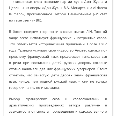
- итальянских слов: название партии дуэта Дон Жуана и
Церлины из оперы «Дон Жуан» В.А. Моцарта «La ci darem
la mano», произнесенное Петром Семеновичем («И свет
во тьме светит» [8]).
В более позднем творчестве в своих пьесах Л.Н. Толстой
чаще всего использует французские иностранные слова.
Это объясняется историческими причинами. После 1812
года Франция уступает свое лидерство Англии, однако по-
прежнему французский язык продолжает использоваться
в речи при воспитании детей русских дворян, которые
охотно нанимали для них французских гувернеров. Стоит
отметить, что зачастую дети дворян знали французский
язык лучше, чем родной русский язык – они не только
говорили на не, но и мыслили.
Выбор французских слов и словосочетаний в
драматических произведениях автора различен в
зависимости от сюжета произведения и художественного