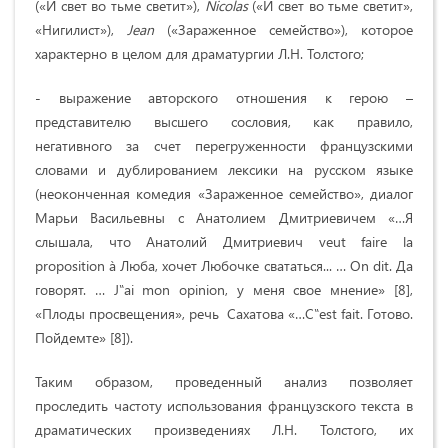
(«И свет во тьме светит»),
Nicolas
(«И свет во тьме светит»,
«Нигилист»),
Jean
(«Зараженное семейство»), которое
характерно в целом для драматургии Л.Н. Толстого;
- выражение авторского отношения к герою –
представителю высшего сословия, как правило,
негативного за счет перегруженности французскими
словами и дублированием лексики на русском языке
(неоконченная комедия «Зараженное семейство», диалог
Марьи Васильевны с Анатолием Дмитриевичем «…Я
слышала, что Анатолий Дмитриевич veut faire la
proposition à Люба, хочет Любочке свататься... … On dit. Да
говорят. … J‟ai mon opinion, у меня свое мнение» [8],
«Плоды просвещения», речь Сахатова «…C‟est fait. Готово.
Пойдемте» [8]).
Таким образом, проведенный анализ позволяет
проследить частоту использования французского текста в
драматических произведениях Л.Н. Толстого, их