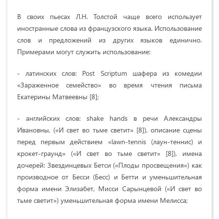
В своих пьесах Л.Н. Толстой чаще всего использует
иностранные слова из французского языка. Использование
слов и предложений из других языков единично.
Примерами могут служить использование:
- латинских слов: Post Scriptum шафера из комедии
«Зараженное семейство» во время чтения письма
Екатерины Матвеевны [8];
- английских слов: shake hands в речи Александры
Ивановны, («И свет во тьме светит» [8]), описание сцены
перед первым действием «lawn-tennis (лаун-теннис) и
крокет-граунд» («И свет во тьме светит» [8]), имена
дочерей: Звездинцевых Бетси («Плоды просвещения») как
производное от Бесси (Бесс) и Бетти и уменьшительная
форма имени Элизабет, Мисси Сарынцевой («И свет во
тьме светит») уменьшительная форма имени Мелисса;