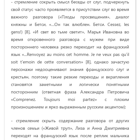
- стремление сокрыть смысл беседы от слуг, подчеркнуть
свой статус часто проявляется в присутствии слуг во время
важного разговора («Плоды просвещения», диалог
княжны и Бетси, «…Он так влюблен. Бетси. Cessez, les
gens!) [8], «И свет во тьме светит», Марья Ивановна во
время откровенного разговора с мужем при виде
постороннего человека резко переходит на французский
язык «...Renvoyez au moins cet homme. Je ne veux pas qu'il
soit t'emoin de cette conversation» [8], однако зачастую
персонажи недооценивают знания французского слуг и
крестьян, поэтому такие резкие переходы и вкрапления
становятся заметными и логически понятными
посторонним (ответная фраза Александра Петровича
«Comprenez. Toujours moi partez» с плохим
произношением и ярко выраженным русским акцентом);
- стремление скрыть содержание разговора от других
членов семьи («Живой труп», Лиза и Анна Дмитриевна
переходят на французский язык после реплик мальчика