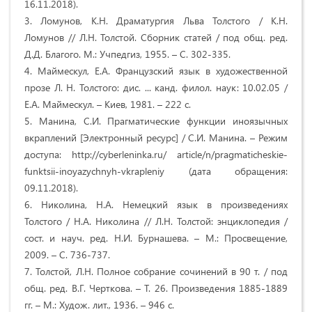
16.11.2018).
3. Ломунов, К.Н. Драматургия Льва Толстого / К.Н.
Ломунов // Л.Н. Толстой. Сборник статей / под общ. ред.
Д.Д. Благого. М.: Учпедгиз, 1955. – С. 302-335.
4. Маймескул, Е.А. Французский язык в художественной
прозе Л. Н. Толстого: дис. ... канд. филол. наук: 10.02.05 /
Е.А. Маймескул. – Киев, 1981. – 222 с.
5. Манина, С.И. Прагматические функции иноязычных
вкраплений [Электронный ресурс] / С.И. Манина. – Режим
доступа: http://cyberleninka.ru/ article/n/pragmaticheskie-
funktsii-inoyazychnyh-vkrapleniy (дата обращения:
09.11.2018).
6. Николина, Н.А. Немецкий язык в произведениях
Толстого / Н.А. Николина // Л.Н. Толстой: энциклопедия /
сост. и науч. ред. Н.И. Бурнашева. – М.: Просвещение,
2009. – С. 736-737.
7. Толстой, Л.Н. Полное собрание сочинений в 90 т. / под
общ. ред. В.Г. Черткова. – Т. 26. Произведения 1885-1889
гг. – М.: Худож. лит., 1936. – 946 с.