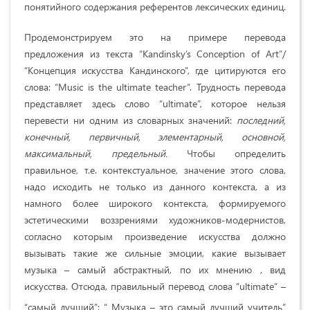
понятийного содержания референтов лексических единиц.
Продемонстрируем это на примере перевода
предложения из текста “Kandinsky’s Conception of Art”/
“Концепция искусства Кандинского”, где цитируются его
слова: “Music is the ultimate teacher”. Трудность перевода
представляет здесь слово “ultimate”, которое нельзя
перевести ни одним из словарных значений:
последний,
конечный, первичный, элементарный, основной,
максимальный, предельный.
Чтобы определить
правильное, т.е. контекстуальное, значение этого слова,
надо исходить не только из данного контекста, а из
намного более широкого контекста, формируемого
эстетическими воззрениями художников-модернистов,
согласно которым произведение искусства должно
вызывать такие же сильные эмоции, какие вызывает
музыка – самый абстрактный, по их мнению , вид
искусства. Отсюда, правильный перевод слова “ultimate” –
“самый лучший”: “ Музыка – это самый лучший учитель”