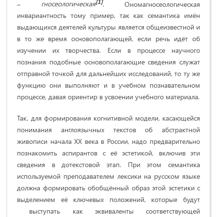
[1]
–
гносеологическая
. Ономагносеологическая
инвариантность тому пример, так как семантика имён
выдающихся деятелей культуры является общеизвестной и
в то же время основополагающей, если речь идёт об
изучении их творчества. Если в процессе научного
познания подобные основополагающие сведения служат
отправной точкой для дальнейших исследований, то ту же
функцию они выполняют и в учебном познавательном
процессе, давая ориентир в усвоении учебного материала.
Так, для формирования когнитивной модели, касающейся
понимания англоязычных текстов об абстрактной
живописи начала XX века в России, надо предварительно
познакомить аспирантов с её эстетикой, включив эти
сведения в дотекстовой этап. При этом семантика
используемой преподавателем лексики на русском языке
должна формировать обобщённый образ этой эстетики с
выделением её ключевых положений, которые будут
выступать как эквиваленты соответствующей