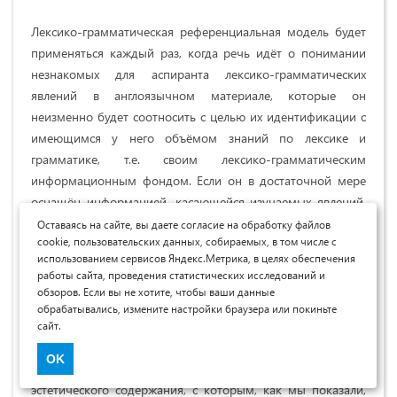
Лексико-грамматическая референциальная модель будет
применяться каждый раз, когда речь идёт о понимании
незнакомых для аспиранта лексико-грамматических
явлений в англоязычном материале, которые он
неизменно будет соотносить с целью их идентификации с
имеющимся у него объёмом знаний по лексике и
грамматике, т.е. своим лексико-грамматическим
информационным фондом. Если он в достаточной мере
оснащён информацией, касающейся изучаемых явлений,
то их идентификация не вызовет трудностей.
Оставаясь на сайте, вы даете согласие на обработку файлов
cookie, пользовательских данных, собираемых, в том числе с
использованием сервисов Яндекс.Метрика, в целях обеспечения
Учитывая научную и одновременно художественную
работы сайта, проведения статистических исследований и
направленность англоязычного материала, с которым
обзоров. Если вы не хотите, чтобы ваши данные
имеют дело аспиранты художественных специальностей,
обрабатывались, измените настройки браузера или покиньте
лексико-грамматическая референциальная модель
сайт.
должна, отвечая этой цели, содержать соответствующую
OK
информацию. Таков лексический материал с семантикой
эстетического содержания, с которым, как мы показали,