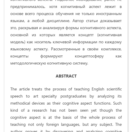
предпринималось, хотя когнитивный аспект лежит в
основе всего процесса обучения не только иностранным
языкам, а любой дисциплине. Автор статьи доказывает
это, раскрывая и анализируя формы когнитивного аспекта,
основной из которых является концепт (когнитивная
модель) как носитель ключевой информации по каждому
языковому аспекту. Рассмотренные в своём комплексе,
концепты формируют концептосферу как
методологическую когнитивную систему.
ABSTRACT
The article treats the process of teaching English scientific
speech to art specialty postgraduates by analyzing its
methodical devices as their cognitive aspect functions. Such
kind of a research has not been seen yet though the
cognitive aspect is at the basis of the whole process of
teaching not only foreign languages, but any subject. The
author proves it by discovering and analyzing cognitive