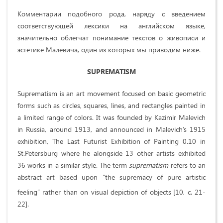
Комментарии подобного рода, наряду с введением
соответствующей лексики на английском языке,
значительно облегчат понимание текстов о живописи и
эстетике Малевича, один из которых мы приводим ниже.
SUPREMATISM
Suprematism is an art movement focused on basic geometric
forms such as circles, squares, lines, and rectangles painted in
a limited range of colors. It was founded by Kazimir Malevich
in Russia, around 1913, and announced in Malevich’s 1915
exhibition, The Last Futurist Exhibition of Painting 0.10 in
St.Petersburg where he alongside 13 other artists exhibited
36 works in a similar style. The term
suprematism
refers to an
abstract art based upon “the supremacy of pure artistic
feeling” rather than on visual depiction of objects
[10, c. 21-
22].