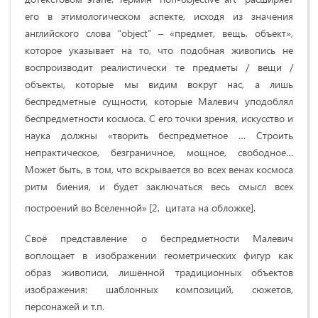
его в этимологическом аспекте, исходя из значения
английского слова “object” – «предмет, вещь, объект»,
которое указывает на то, что подобная живопись не
воспроизводит реалистически те предметы / вещи /
объекты, которые мы видим вокруг нас, а лишь
беспредметные сущности, которые Малевич уподоблял
беспредметности космоса. С его точки зрения, искусство и
наука должны «творить беспредметное … Строить
непрактическое, безграничное, мощное, свободное…
Может быть, в том, что вскрывается во всех венах космоса
ритм биения, и будет заключаться весь смысл всех
построений во Вселенной»
[2, цитата на обложке].
Своё представление о беспредметности Малевич
воплощает в изображении геометрических фигур как
образ живописи, лишённой традиционных объектов
изображения: шаблонных композиций, сюжетов,
персонажей и т.п.