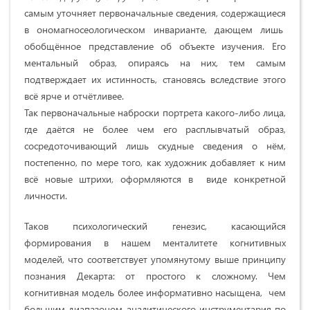
самым уточняет первоначальные сведения, содержащиеся
в ономагносеологическом инварианте, дающем лишь
обобщённое представление об объекте изучения. Его
ментальный образ, опираясь на них, тем самым
подтверждает их истинность, становясь вследствие этого
всё ярче и отчётливее.
Так первоначальные наброски портрета какого-либо лица,
где даётся не более чем его расплывчатый образ,
сосредоточивающий лишь скудные сведения о нём,
постепенно, по мере того, как художник добавляет к ним
всё новые штрихи, оформляются в виде конкретной
личности.
Таков психологический генезис, касающийся
формирования в нашем менталитете когнитивных
моделей, что соответствует упомянутому выше принципу
познания Декарта: от простого к сложному. Чем
когнитивная модель более информативно насыщена, чем
большим диапазоном аналитического инструментария по