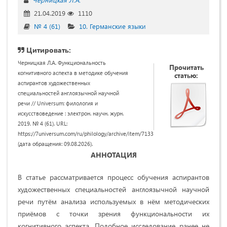
21.04.2019
1110
№ 4 (61)
10. Германские языки
Цитировать:
Черницкая Л.А. Функциональность
Прочитать
когнитивного аспекта в методике обучения
статью:
аспирантов художественных
специальностей англоязычной научной
речи // Universum: филология и
искусствоведение : электрон. научн. журн.
2019. № 4 (61). URL:
https://7universum.com/ru/philology/archive/item/7133
(дата обращения: 09.08.2026).
АННОТАЦИЯ
В статье рассматривается процесс обучения аспирантов
художественных специальностей англоязычной научной
речи путём анализа используемых в нём методических
приёмов с точки зрения функциональности их
когнитивного аспекта. Подобное исследование ранее не