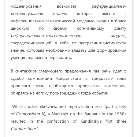
моделирования возникает
референциально-
контекстуальная модель
, которая вместе с
референциально-семантической моделью входит в более
широкую по своему когнитивному охвату
референциально-гносеологическую модель,
сосредоточивающей в себе то экстралингивистическое
знание, которым необходимо владеть для формирования
умения правильно переводить.
В синтаксисе следующего предложения, где речь идёт о
судьбе композиций Кандинского в тридцатые годы
прошлого века, необходимо произвести изменения,
опираясь на логику произошедших тогда событий.
“While studies, sketches, and improvisation exist (particularly
of
Composition II
), a Nazi raid on the Bauhaus in the 1930s
resulted in the confiscation of Kandinsky’s first three
Compositions”.