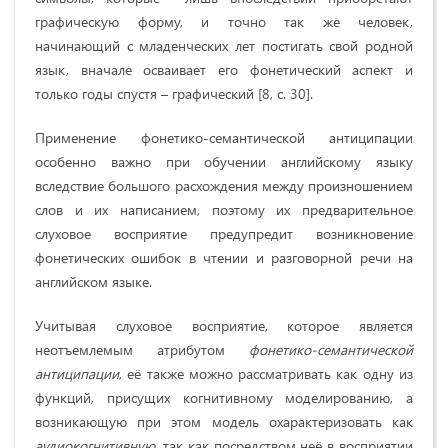
графическую форму, и точно так же человек,
начинающий с младенческих лет постигать свой родной
язык, вначале осваивает его фонетический аспект и
только годы спустя – графический [8, c. 30].
Применение фонетико-семантической антиципации
особенно важно при обучении английскому языку
вследствие большого расхождения между произношением
слов и их написанием, поэтому их предварительное
слуховое восприятие предупредит возникновение
фонетических ошибок в чтении и разговорной речи на
английском языке.
Учитывая слуховое восприятие, которое является
неотъемлемым атрибутом
фонетико-семантической
антиципации
, её также можно рассматривать как одну из
функций, присущих когнитивному моделированию, а
возникающую при этом модель охарактеризовать как
аудиокогнитивную
, так как посредством неё в восприятии