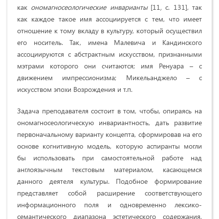
как
ономагносеологические инварианты
[11
,
c. 131],
так
как каждое такое имя ассоциируется с тем, что имеет
отношение к тому вкладу в культуру, который осуществил
его носитель. Так, имена Малевича и Кандинского
ассоциируются с абстрактным искусством, признанными
мэтрами которого они считаются; имя Ренуара – с
движением импрессионизма; Микельанджело – с
искусством эпохи Возрождения и т.п.
Задача преподавателя состоит в том, чтобы, опираясь на
ономагносеологическую инвариантность, дать развитие
первоначальному варианту концепта, сформировав на его
основе когнитивную модель, которую аспиранты могли
бы использовать при самостоятельной работе над
англоязычным текстовым материалом, касающемся
данного деятеля культуры. Подобное формирование
представляет собой расширение соответствующего
информационного поля и одновременно лексико-
семантического диапазона эстетического содержания,