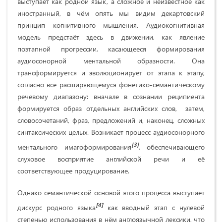
выступает как родной язык, а сложное и неизвестное как
иностранный, в чём опять мы видим декартовский
принцип когнитивного мышления. Аудиокогнитивная
модель предстаёт здесь в движении, как явление
поэтапной прогрессии, касающееся формирования
аудиосонорной ментальной образности. Она
трансформируется и эволюционирует от этапа к этапу,
согласно всё расширяющемуся фонетико-семантическому
речевому диапазону: вначале в сознании реципиента
формируется образ отдельных английских слов, затем,
словосочетаний, фраз, предложений и, наконец, сложных
синтаксических целых. Возникает процесс аудиосонорного
[3]
ментального имагоформирования
, обеспечивающего
слуховое восприятие английской речи и её
соответствующее продуцирование.
Однако семантической основой этого процесса выступает
[4]
дискурс родного языка
как вводный этап с нулевой
степенью использования в нём англоязычной лексики, что