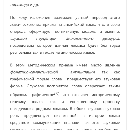
пирамида
и др.
По ходу изложения возможен устный перевод этого
лексического материала на английский язык, что, в свою
очередь, сформирует когнитивную модель, а именно,
слуховой перцепции англоязычного дискурса
,
посредством которой данная лексика будет без труда
распознаваться в тексте на английском языке.
В этом методическом приёме имеет место явление
фонетико-семантической антиципации
, так как
графической форме слова предшествует его звуковая
форма. Слуховое восприятие слова опережает, таким
[2]
образом, графическое
, что отвечает историческому
генезису языка, как и естественному процессу
овладевания родным языком. В обоих случаях звуковая
речь предшествует письменной: в истории языка
средством коммуникации вначале являются звуковые
символы, которые лишь впоследствии приобретают