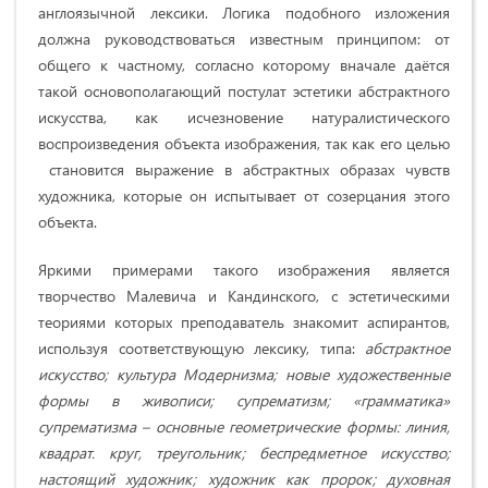
англоязычной лексики. Логика подобного изложения
должна руководствоваться известным принципом: от
общего к частному, согласно которому вначале даётся
такой основополагающий постулат эстетики абстрактного
искусства, как исчезновение натуралистического
воспроизведения объекта изображения, так как его целью
становится выражение в абстрактных образах чувств
художника, которые он испытывает от созерцания этого
объекта.
Яркими примерами такого изображения является
творчество Малевича и Кандинского, с эстетическими
теориями которых преподаватель знакомит аспирантов,
используя соответствующую лексику, типа:
абстрактное
искусство; культура Модернизма; новые художественные
формы в живописи; супрематизм; «грамматика»
супрематизма – основные геометрические формы: линия,
квадрат. круг, треугольник; беспредметное искусство;
настоящий художник; художник как пророк; духовная