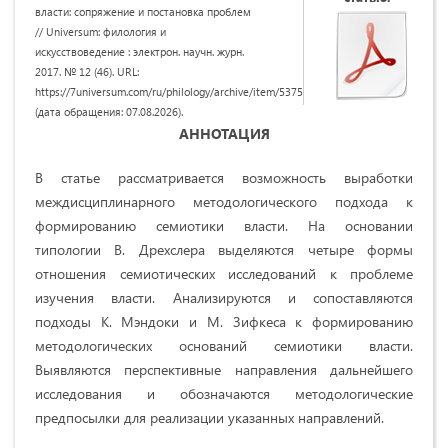
власти: сопряжение и постановка проблем
// Universum: филология и
искусствоведение : электрон. научн. журн.
2017. № 12 (46). URL:
https://7universum.com/ru/philology/archive/item/5375
(дата обращения: 07.08.2026).
АННОТАЦИЯ
В статье рассматривается возможность выработки
междисциплинарного методологического подхода к
формированию семиотики власти. На основании
типологии В. Дрехслера выделяются четыре формы
отношения семиотических исследований к проблеме
изучения власти. Анализируются и сопоставляются
подходы К. Мэндоки и М. Зифкеса к формированию
методологических оснований семиотики власти.
Выявляются перспективные направления дальнейшего
исследования и обозначаются методологические
предпосылки для реализации указанных направлений.