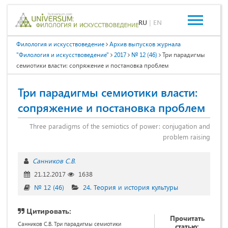
RU
|
EN
Филология и искусствоведение
Архив выпусков журнала
"Филология и искусствоведение"
2017
№ 12 (46)
Три парадигмы
семиотики власти: сопряжение и постановка проблем
Три парадигмы семиотики власти:
сопряжение и постановка проблем
Three paradigms of the semiotics of power: conjugation and
problem raising
Санников С.В.
21.12.2017
1638
№ 12 (46)
24. Теория и история культуры
Цитировать:
Прочитать
Санников С.В. Три парадигмы семиотики
статью: