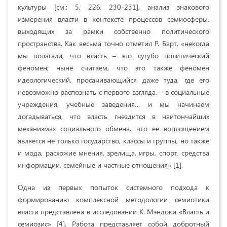
культуры [см.: 5, 226, 230-231], анализ знакового
измерения власти в контексте процессов семиосферы,
выходящих за рамки собственно политического
пространства. Как весьма точно отметил Р. Барт, «некогда
мы полагали, что власть – это сугубо политический
феномен; ныне считаем, что это также феномен
идеологический, просачивающийся даже туда, где его
невозможно распознать с первого взгляда, – в социальные
учреждения, учебные заведения… и мы начинаем
догадываться, что власть гнездится в наитончайших
механизмах социального обмена, что ее воплощением
является не только государство, классы и группы, но также
и мода, расхожие мнения, зрелища, игры, спорт, средства
информации, семейные и частные отношения» [1].
Одна из первых попыток системного подхода к
формированию комплексной методологии семиотики
власти представлена в исследовании К. Мэндоки
«Власть и
семиозис» [4]. Работа представляет собой добротный