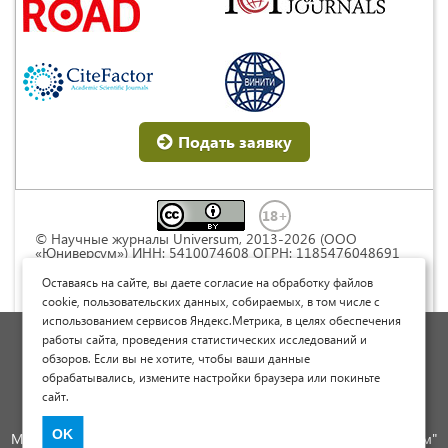
Подать заявку
© Научные журналы Universum, 2013-2026 (ООО
«Юниверсум») ИНН: 5410074608 ОГРН: 1185476048691
Это произведение доступно по
лицензии Creative
Commons « Attribution» («Атрибуция») 4.0
Оставаясь на сайте, вы даете согласие на обработку файлов
Непортированная
.
cookie, пользовательских данных, собираемых, в том числе с
использованием сервисов Яндекс.Метрика, в целях обеспечения
Политика обработки персональных данных
работы сайта, проведения статистических исследований и
обзоров. Если вы не хотите, чтобы ваши данные
Договор оферты
обрабатывались, измените настройки браузера или покиньте
Опубликовать научную статью
сайт.
Сайт научных статей и публикаций
OK
Международный научно-исследовательский журнал "Юниверсум"