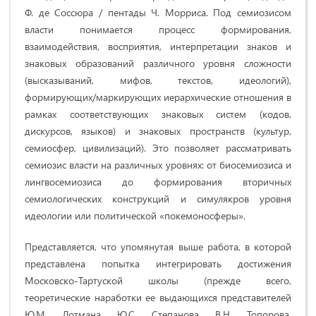
Ф. де Соссюра / пентады Ч. Морриса. Под семиозисом
власти
понимается процесс формирования,
взаимодействия, восприятия, интерпретации знаков и
знаковых образований различного уровня сложности
(высказываний, мифов, текстов, идеологий),
формирующих/маркирующих иерархические отношения в
рамках соответствующих знаковых систем (кодов,
дискурсов, языков) и знаковых пространств (культур,
семиосфер, цивилизаций). Это позволяет рассматривать
семиозис власти на различных уровнях: от биосемиозиса и
лингвосемиозиса до формирования вторичных
семиологических конструкций и симулякров уровня
идеологии или политической «покемоносферы».
Представляется, что упомянутая выше работа, в которой
представлена попытка интегрировать достижения
Московско-Тартуской школы (прежде всего,
теоретические наработки ее выдающихся представителей
Ю.М. Лотмана, Ю.С. Степанова, В.Н. Топорова,