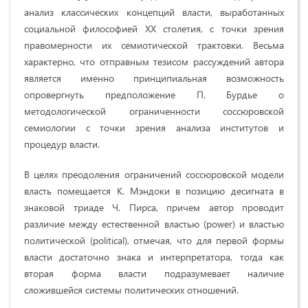
анализ классических концепций власти, выработанных
социальной философией XX столетия, с точки зрения
правомерности их семиотической трактовки. Весьма
характерно, что отправным тезисом рассуждений автора
является именно принципиальная возможность
опровергнуть предположение П. Бурдье о
методологической ограниченности соссюровской
семиологии с точки зрения анализа институтов и
процедур власти.
В целях преодоления ограничений соссюровской модели
власть помещается К. Мэндоки в позицию десигната в
знаковой триаде Ч. Пирса, причем автор проводит
различие между естественной властью (power) и властью
политической (political), отмечая, что для первой формы
власти достаточно знака и интерпретатора, тогда как
вторая форма власти подразумевает наличие
сложившейся системы политических отношений.