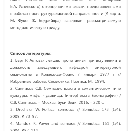
Б.А. Успенского) с концепциями власти, представленными
в работах постструктуралистской направленности (Р. Барта,
М. Фуко, Ж. Бодрийяра), завершает рассматриваемую
методологическую триаду.
Список литературы:
1. Барт Р. Актовая лекция, прочитанная при вступлении в
должность заведующего кафедрой литературной
семиологии в Коллеж-де-Франс 7 января 1977 г //
Избранные работы: Семиотика. Поэтика. М., 1994.
2. Санников С.В. Семиозис власти в семантическом типе
культуры: мифы, чудовища, (интер)тексты (монография) /
С.В. Санников. – Москва: Буки Веди, 2016. – 220 с.
3. Drechsler W. Political semiotics // Semiotica 173 (1/4).
2009. P. 73–97.
4. Mandoki K. Power and semiosis // Semiotica, 151 (1/4).
2004. P.97–114.