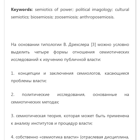
Keywords:
semiotics of power; political imagology; cultural
semiotics; biosemiosis; zoosemiosis; anthroposemiosis.
На основании типологии В. Дрехслера [3] можно условно
выделить четыре формы отношения семиотических
исследований к изучению публичной власти:
1. концепции и заключения семиологов, касающиеся
проблемы власти;
2. политические исследования, основанные на
семиотических методах;
3. семиотическая теория, которая может быть применена
к анализу институтов и процедур власти;
4. собственно «семиотика власти» (отраслевая дисциплина,