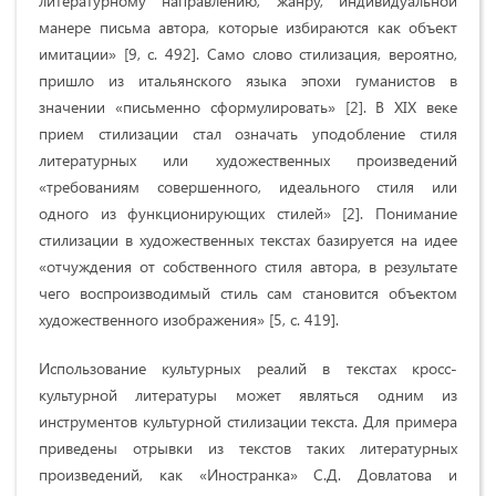
литературному направлению, жанру, индивидуальной
манере письма автора, которые избираются как объект
имитации» [9, с. 492]. Само слово стилизация, вероятно,
пришло из итальянского языка эпохи гуманистов в
значении «письменно сформулировать» [2]. В XIX веке
прием стилизации стал означать уподобление стиля
литературных или художественных произведений
«требованиям совершенного, идеального стиля или
одного из функционирующих стилей» [2]. Понимание
стилизации в художественных текстах базируется на идее
«отчуждения от собственного стиля автора, в результате
чего воспроизводимый стиль сам становится объектом
художественного изображения» [5, c. 419].
Использование культурных реалий в текстах кросс-
культурной литературы может являться одним из
инструментов культурной стилизации текста. Для примера
приведены отрывки из текстов таких литературных
произведений, как «Иностранка» С.Д. Довлатова и