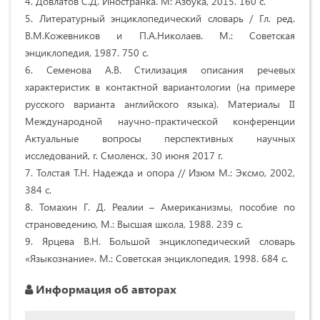
4. Довлатов С.Д. Иностранка. М: Азбука, 2015. 160 c.
5. Литературный энциклопедический словарь / Гл. ред.
В.М.Кожевников и П.А.Николаев. М.: Советская
энциклопедия, 1987. 750 с.
6. Семенова А.В. Стилизация описания речевых
характеристик в контактной вариантологии (на примере
русского варианта английского языка). Материалы II
Международной научно-практической конференции
Актуальные вопросы перспективных научных
исследований, г. Смоленск, 30 июня 2017 г.
7. Толстая Т.Н. Надежда и опора // Изюм М.: Эксмо, 2002,
384 с.
8. Томахин Г. Д. Реалии – Американизмы, пособие по
страноведению, М.: Высшая школа, 1988. 239 с.
9. Ярцева В.Н. Большой энциклопедический словарь
«Языкознание». М.: Советская энциклопедия, 1998. 684 с.
Информация об авторах