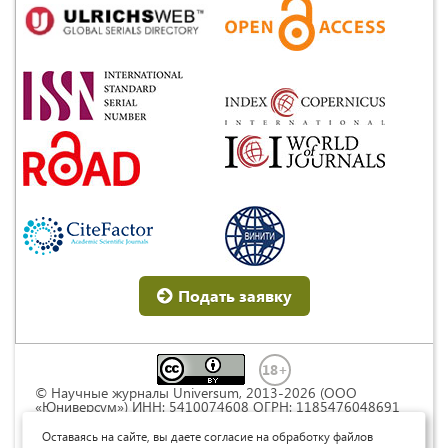
Подать заявку
© Научные журналы Universum, 2013-2026 (ООО
«Юниверсум») ИНН: 5410074608 ОГРН: 1185476048691
Это произведение доступно по
лицензии Creative
Commons « Attribution» («Атрибуция») 4.0
Оставаясь на сайте, вы даете согласие на обработку файлов