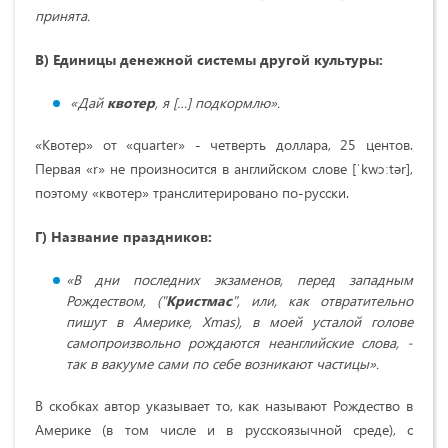
принята.
В) Единицы денежной системы другой культуры:
«Дай
квотер
, я […] подкормлю».
«Квотер» от «quarter» - четверть доллара, 25 центов.
Первая «r» не произносится в английском слове [ˈkwɔːtər],
поэтому «квотер» транслитерировано по-русски.
Г) Название праздников:
«
В дни последних экзаменов, перед западным
Рождеством, ("
Кристмас
", или, как отвратительно
пишут в Америке, Xmas), в моей усталой голове
самопроизвольно рождаются неанглийские слова, -
так в вакууме сами по себе возникают частицы».
В скобках автор указывает то, как называют Рождество в
Америке (в том числе и в русскоязычной среде), с