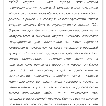
собой квартал – часть города, ограниченную
пересекающимися улицами. В русском языке есть слово
«блок», оно может употребляться в словосочетании «блок
домов». Пример из словаря: «Преобладающим типом
застроек является блок из двухквартирных домов» [90].
Однако никогда «блок» в русскоязычном пространстве не
употребляется в значении квартал. Билингвы осваивают
традиционные для англоговорящего мира единицы
измерения и используют их, когда находятся в неродной
культуре. Погружение в другую культуру, таким образом,
может провоцировать переключение кода, как в
примерах «мне полпаунда творогу» и «через три блока
будет […], не пропусти», когда в русскоязычном
высказывании появляются английские слова. Пример
«пили две мили до плазы» лишь косвенно относится к
переключению кода, так как используется русское слово
вместо английского «
mile
», но он показывает, что,
находясь в англоязычной культуре, билингв все же склонен
пользоваться той системой измерения, которая в ней