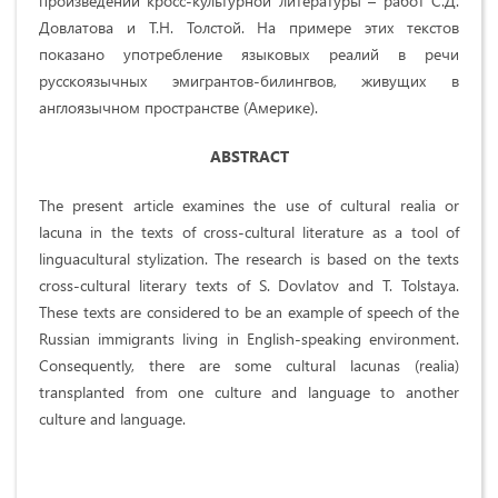
произведений кросс-культурной литературы – работ С.Д.
Довлатова и Т.Н. Толстой. На примере этих текстов
показано употребление языковых реалий в речи
русскоязычных эмигрантов-билингвов, живущих в
англоязычном пространстве (Америке).
ABSTRACT
The present article examines the use of cultural realia or
lacuna in the texts of cross-cultural literature as a tool of
linguacultural stylization. The research is based on the texts
cross-cultural literary texts of S. Dovlatov and T. Tolstaya.
These texts are considered to be an example of speech of the
Russian immigrants living in English-speaking environment.
Consequently, there are some cultural lacunas (realia)
transplanted from one culture and language to another
culture and language.