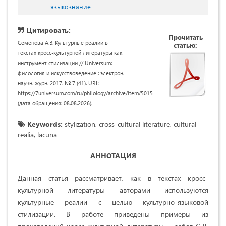
языкознание
Цитировать:
Прочитать
Семенова А.В. Культурные реалии в
статью:
текстах кросс-культурной литературы как
инструмент стилизации // Universum:
филология и искусствоведение : электрон.
научн. журн. 2017. № 7 (41). URL:
https://7universum.com/ru/philology/archive/item/5015
(дата обращения: 08.08.2026).
Keywords:
stylization, cross-cultural literature, cultural
realia, lacuna
АННОТАЦИЯ
Данная статья рассматривает, как в текстах кросс-
культурной литературы авторами используются
культурные реалии с целью культурно-языковой
стилизации. В работе приведены примеры из