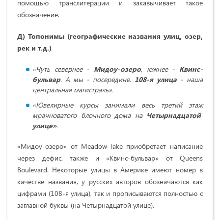
помощью транслитерации и закавычивает такое
обозначение.
Д) Топонимы (географические названия улиц, озер,
рек и т.д.)
«Чуть севернее -
Мидоу-озеро
, южнее -
Квинс-
бульвар
. А мы - посередине.
108-я улица
- наша
центральная магистраль».
«Ювелирные курсы занимали весь третий этаж
мрачноватого блочного дома на
Четырнадцатой
улице»
.
«Мидоу-озеро» от Meadow lake приобретает написание
через дефис, также и «Квинс-бульвар» от Queens
Boulevard. Некоторые улицы в Америке имеют номер в
качестве названия, у русских авторов обозначаются как
цифрами (108-я улица), так и прописываются полностью с
заглавной буквы (на Четырнадцатой улице).