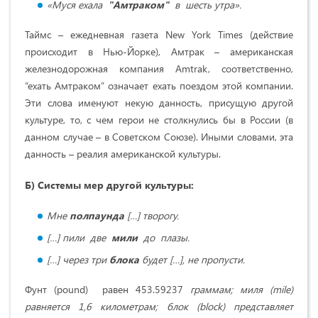
«Муся ехала
"Амтраком"
в шесть утра».
Таймс – ежедневная газета New York Times (действие
происходит в Нью-Йорке), Амтрак – американская
железнодорожная компания Amtrak, соответственно,
“ехать Амтраком” означает ехать поездом этой компании.
Эти слова именуют некую данность, присущую другой
культуре, то, с чем герои не столкнулись бы в России (в
данном случае – в Советском Союзе). Иными словами, эта
данность – реалия американской культуры.
Б)
Системы мер другой культуры:
Мне
полпаунда
[…] творогу.
[…] пили две
мили
до плазы.
[…] через три
блока
будет […], не пропусти.
Фунт (pound) равен 453.59237
граммам; миля (mile)
равняется 1,6 километрам; блок (
block
) представляет