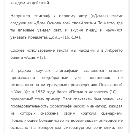
каждом из действий.
Например, эпиграф к первому акту («Д
о
ма») гласит
следующее: «Дом. Основа всей твоей жизни. То место, где
ты впервые увидел свет, и вкусил пищу, и научился
узнавать предметы. Дом...» [16, с.34].
Схожее использование текста мы находим и в либретто
балета «Асият» [3].
В редких случаях эпиграфами становятся строки,
произвольно подобранные для постановок, не
основанных на литературных произведениях. Показанный
в Улан-Удэ в 1962 году балет «Поэма о человеке» [10] —
прекрасный тому пример. Этот спектакль был решён как
последовательность хореографических миниатюр, каждая
из которых снабжена своим кратким сценарием.
Подавляющее большинство из восемнадцати эпизодов не
основано на конкретном литературном сочинении, но