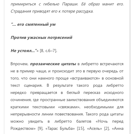
примириться с гибелью Параши. Её образ манит его.
Страдания приводят его к потере рассудка.
“... его смятенный ум
Против ужасных потрясений
Не устоял...”
» [8, с.6–7].
Впрочем,
прозаические цитаты
в либретто встречаются
не в пример чаще, и происходит это в первую очередь от
того, что они намного проще «встраиваются» в основной
текст сценария. В результате такого рода либретто
нередко превращается в беглый пересказ исходного
сочинения, где пространные заимствования объединяются
краткими текстовыми «связками», необходимыми для
непрерывности линии повествования. Такого рода цитаты
можно увидеть в либретто балетов «Ночь перед
Рождеством» [9], «Тарас Бульба» [15], «Асель» [2], «Анна