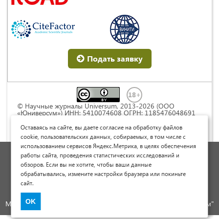
Подать заявку
© Научные журналы Universum, 2013-2026 (ООО
«Юниверсум») ИНН: 5410074608 ОГРН: 1185476048691
Это произведение доступно по
лицензии Creative
Commons « Attribution» («Атрибуция») 4.0
Оставаясь на сайте, вы даете согласие на обработку файлов
Непортированная
.
cookie, пользовательских данных, собираемых, в том числе с
использованием сервисов Яндекс.Метрика, в целях обеспечения
Политика обработки персональных данных
работы сайта, проведения статистических исследований и
обзоров. Если вы не хотите, чтобы ваши данные
Договор оферты
обрабатывались, измените настройки браузера или покиньте
Опубликовать научную статью
сайт.
Сайт научных статей и публикаций
OK
Международный научно-исследовательский журнал "Юниверсум"