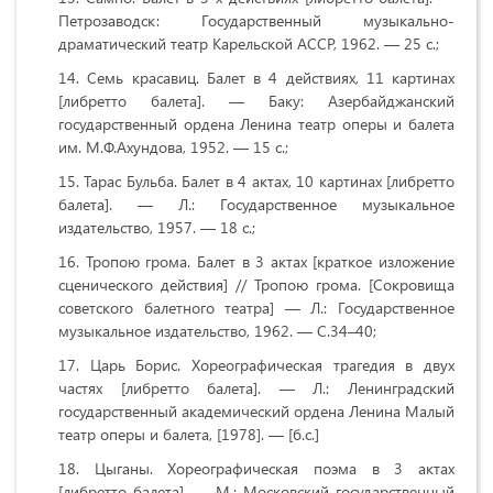
Петрозаводск: Государственный музыкально-
драматический театр Карельской АССР, 1962. — 25 с.;
Семь красавиц. Балет в 4 действиях, 11 картинах
[либретто балета]. — Баку: Азербайджанский
государственный ордена Ленина театр оперы и балета
им. М.Ф.Ахундова, 1952. — 15 с.;
Тарас Бульба. Балет в 4 актах, 10 картинах [либретто
балета]. — Л.: Государственное музыкальное
издательство, 1957. — 18 с.;
Тропою грома. Балет в 3 актах [краткое изложение
сценического действия] // Тропою грома. [Сокровища
советского балетного театра] — Л.: Государственное
музыкальное издательство, 1962. — С.34–40;
Царь Борис. Хореографическая трагедия в двух
частях [либретто балета]. — Л.: Ленинградский
государственный академический ордена Ленина Малый
театр оперы и балета, [1978]. — [б.с.]
Цыганы. Хореографическая поэма в 3 актах
[либретто балета]. — М.: Московский государственный