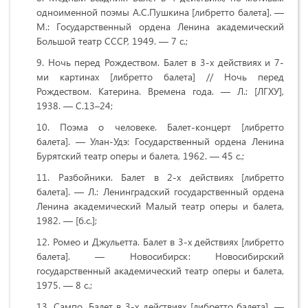
одноименной поэмы А.С.Пушкина [либретто балета]. —
М.: Государственный ордена Ленина академический
Большой театр СССР, 1949. — 7 с.;
Ночь перед Рождеством. Балет в 3-х действиях и 7-
ми картинах [либретто балета] // Ночь перед
Рождеством. Катерина. Времена года. — Л.: [ЛГХУ],
1938. — С.13–24;
Поэма о человеке. Балет-концерт [либретто
балета]. — Улан-Удэ: Государственный ордена Ленина
Бурятский театр оперы и балета, 1962. — 45 с.;
Разбойники. Балет в 2-х действиях [либретто
балета]. — Л.: Ленинградский государственный ордена
Ленина академический Малый театр оперы и балета,
1982. — [б.с.];
Ромео и Джульетта. Балет в 3-х действиях [либретто
балета]. — Новосибирск: Новосибирский
государственный академический театр оперы и балета,
1975. — 8 с.;
Сампо. Балет в 3-х действиях [либретто балета]. —