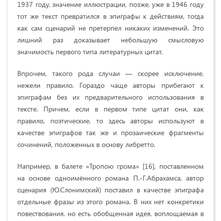
1937 году, значение иллюстрации, позже, уже в 1946 году
тот же текст превратился в эпиграфы к действиям, тогда
как сам сценарий не претерпел никаких изменений. Это
лишний раз доказывает небольшую смысловую
значимость первого типа литературных цитат.
Впрочем, такого рода случаи — скорее исключение,
нежели правило. Гораздо чаще авторы прибегают к
эпиграфам без их предварительного использования в
тексте. Причем, если в первом типе цитат они, как
правило, поэтические, то здесь авторы используют в
качестве эпиграфов так же и прозаические фрагменты
сочинений, положенных в основу либретто.
Например, в балете «Тропою грома» [16], поставленном
на основе одноимённого романа П.-Г.Абрахамса, автор
сценария (Ю.Слонимский) поставил в качестве эпиграфа
отдельные фразы из этого романа. В них нет конкретики
повествования, но есть обобщенная идея, воплощаемая в