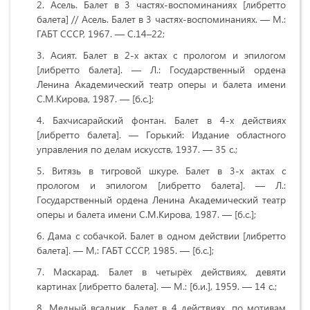
Асель. Балет в 3 частях-воспоминаниях [либретто
балета] // Асель. Балет в 3 частях-воспоминаниях. — М.:
ГАБТ СССР, 1967. — С.14–22;
Асият. Балет в 2-х актах с прологом и эпилогом
[либретто балета]. — Л.: Государственный ордена
Ленина Академический театр оперы и балета имени
С.М.Кирова, 1987. — [б.с.];
Бахчисарайский фонтан. Балет в 4-х действиях
[либретто балета]. — Горький: Издание областного
управления по делам искусств, 1937. — 35 с.;
Витязь в тигровой шкуре. Балет в 3-х актах с
прологом и эпилогом [либретто балета]. — Л.:
Государственный ордена Ленина Академический театр
оперы и балета имени С.М.Кирова, 1987. — [б.с.];
Дама с собачкой. Балет в одном действии [либретто
балета]. — М,: ГАБТ СССР, 1985. — [б.с.];
Маскарад. Балет в четырёх действиях, девяти
картинах [либретто балета]. — М.: [б.и.], 1959. — 14 с.;
Медный всадник. Балет в 4 действиях, по мотивам