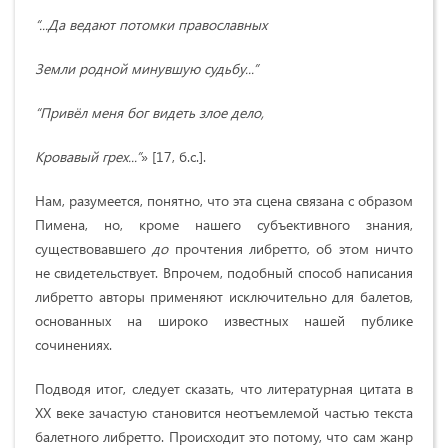
“...Да ведают потомки православных
Земли родной минувшую судьбу...”
“Привёл меня бог видеть злое дело,
Кровавый грех...
”
» [17, б.с.].
Нам, разумеется, понятно, что эта сцена связана с образом
Пимена, но, кроме нашего субъективного знания,
существовавшего
до
прочтения либретто, об этом ничто
не свидетельствует. Впрочем, подобный способ написания
либретто авторы применяют исключительно для балетов,
основанных на широко известных нашей публике
сочинениях.
Подводя итог, следует сказать, что литературная цитата в
XX веке зачастую становится неотъемлемой частью текста
балетного либретто. Происходит это потому, что сам жанр