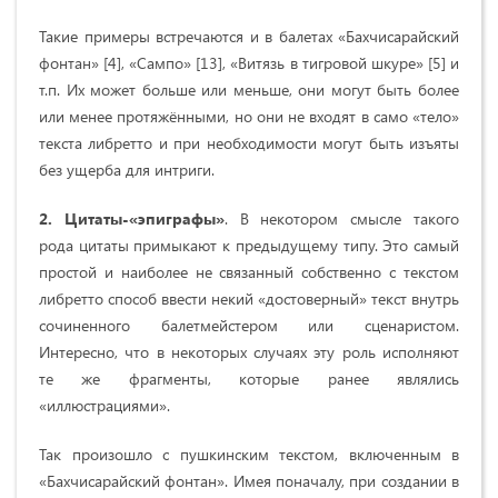
Такие примеры встречаются и в балетах «Бахчисарайский
фонтан» [4], «Сампо» [13], «Витязь в тигровой шкуре» [5] и
т.п. Их может больше или меньше, они могут быть более
или менее протяжёнными, но они не входят в само «тело»
текста либретто и при необходимости могут быть изъяты
без ущерба для интриги.
2. Цитаты-«эпиграфы»
. В некотором смысле такого
рода цитаты примыкают к предыдущему типу. Это самый
простой и наиболее не связанный собственно с текстом
либретто способ ввести некий «достоверный» текст внутрь
сочиненного балетмейстером или сценаристом.
Интересно, что в некоторых случаях эту роль исполняют
те же фрагменты, которые ранее являлись
«иллюстрациями».
Так произошло с пушкинским текстом, включенным в
«Бахчисарайский фонтан». Имея поначалу, при создании в