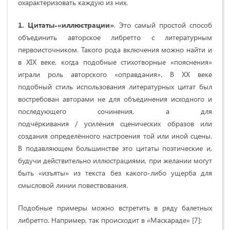
охарактеризовать каждую из них.
1. Цитаты-«иллюстрации»
. Это самый простой способ
объединить авторское либретто с литературным
первоисточником. Такого рода включения можно найти и
в XIX веке, когда подобные стихотворные «пояснения»
играли роль авторского «оправдания». В XX веке
подобный стиль использования литературных цитат был
востребован авторами не для объединения исходного и
последующего сочинения, а для
подчёркивания / усиления сценических образов или
создания определённого настроения той или иной сцены.
В подавляющем большинстве это цитаты поэтические и,
будучи действительно иллюстрациями, при желании могут
быть «изъяты» из текста без какого-либо ущерба для
смысловой линии повествования.
Подобные примеры можно встретить в ряду балетных
либретто. Например, так происходит в «Маскараде» [7]: