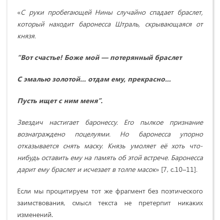
«
С руки пробегающей Нины случайно спадает браслет,
который находит баронесса Штраль, скрывающаяся от
князя.
“Вот счастье! Боже мой — потерянный браслет
С эмалью золотой... отдам ему, прекрасно...
Пусть ищет с ним меня”.
Звездич настигает баронессу. Его пылкое признание
вознаграждено поцелуями. Но баронесса упорно
отказывается снять маску. Князь умоляет её хоть что-
нибудь оставить ему на память об этой встрече. Баронесса
дарит ему браслет и исчезает в толпе масок
» [7, с.10–11]
.
Если мы процитируем тот же фрагмент без поэтического
заимствования, смысл текста не претерпит никаких
изменений.