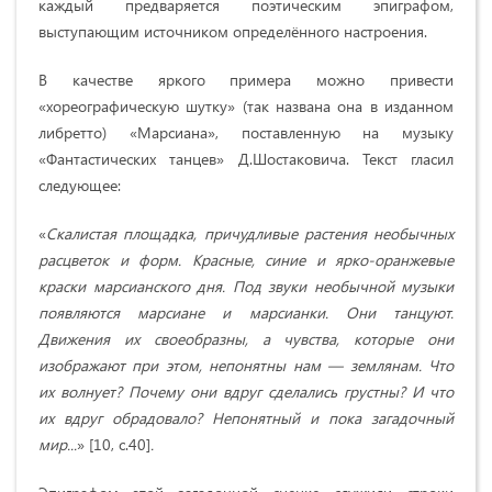
каждый предваряется поэтическим эпиграфом,
выступающим источником определённого настроения.
В качестве яркого примера можно привести
«хореографическую шутку» (так названа она в изданном
либретто) «Марсиана», поставленную на музыку
«Фантастических танцев» Д.Шостаковича. Текст гласил
следующее:
«
Скалистая площадка, причудливые растения необычных
расцветок и форм. Красные, синие и ярко-оранжевые
краски марсианского дня. Под звуки необычной музыки
появляются марсиане и марсианки. Они танцуют.
Движения их своеобразны, а чувства, которые они
изображают при этом, непонятны нам — землянам. Что
их волнует? Почему они вдруг сделались грустны? И что
их вдруг обрадовало? Непонятный и пока загадочный
мир...
» [10, с.40]
.