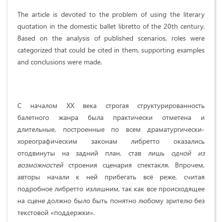
The article is devoted to the problem of using the literary
quotation in the domestic ballet libretto of the 20th century.
Based on the analysis of published scenarios, roles were
categorized that could be cited in them, supporting examples
and conclusions were made.
С началом XX века строгая структурированность
балетного жанра была практически отметена и
длительные, построенные по всем драматургически-
хореографическим законам либретто оказались
отодвинуты на задний план, став лишь
одной из
возможностей
строения сценария спектакля. Впрочем,
авторы начали к ней прибегать всё реже, считая
подробное либретто излишним, так как все происходящее
на сцене должно было быть понятно любому зрителю без
текстовой «поддержки».