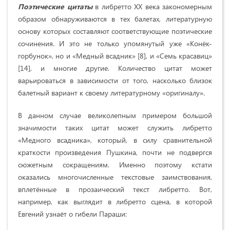
Поэтические
цитаты
в либретто XX века закономерным
образом обнаруживаются в тех балетах, литературную
основу которых составляют соответствующие поэтические
сочинения. И это не только упомянутый уже «Конёк-
горбунок», но и «Медный всадник» [8], и «Семь красавиц»
[14], и многие другие. Количество цитат может
варьироваться в зависимости от того, насколько близок
балетный вариант к своему литературному «оригиналу».
В данном случае великолепным примером большой
значимости таких цитат может служить либретто
«Медного всадника», который, в силу сравнительной
краткости произведения Пушкина, почти не подвергся
сюжетным сокращениям. Именно поэтому кстати
оказались многочисленные текстовые заимствования,
вплетённые в прозаический текст либретто. Вот,
например, как выглядит в либретто сцена, в которой
Евгений узнаёт о гибели Параши: