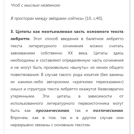
Чтоб с мыслью неземною
В просторах между звёздами сойтись
» [10, с.40].
3. Цитаты как неотъемлемая часть основного текста
либретто
. Этот способ введения в балетное либретто
текста литературного сочинения можно считать
завоеванием собственно XX века. Цитаты здесь
необходимы и составляют определённую часть сочинения
и не могут быть произвольно «вынуты» из линии общего
повествования. В случае такого рода изъятия (без замены
их какими-либо авторскими «краткими пересказами»)
смысл и структура текста либретто окажутся безвозвратно
утерянными. Эти цитаты, в зависимости от
использованного литературного первоисточника могут
быть как
прозаическими
, так и
поэтическими
.
Впрочем, как в том, так и в другом случае они
неразрывно связаны с основным текстом.