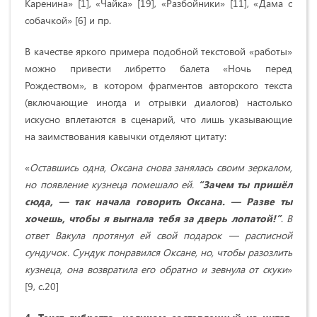
Каренина» [1], «Чайка» [19], «Разбойники» [11], «Дама с
собачкой» [6] и пр.
В качестве яркого примера подобной текстовой «работы»
можно привести либретто балета «Ночь перед
Рождеством», в котором фрагментов авторского текста
(включающие иногда и отрывки диалогов) настолько
искусно вплетаются в сценарий, что лишь указывающие
на заимствования кавычки отделяют цитату:
«
Оставшись одна, Оксана снова занялась своим зеркалом,
но появление кузнеца помешало ей.
“Зачем ты пришёл
сюда, — так начала говорить Оксана. — Разве ты
хочешь, чтобы я выгнала тебя за дверь лопатой!”
.
В
ответ Вакула протянул ей свой подарок — расписной
сундучок. Сундук понравился Оксане, но, чтобы разозлить
кузнеца, она возвратила его обратно и зевнула от скуки
»
[9, с.20]