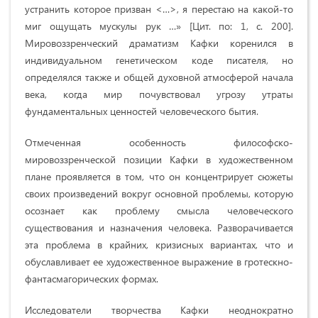
устранить которое призван <…>, я перестаю на какой-то
миг ощущать мускулы рук …» [Цит. по: 1, с. 200].
Мировоззренческий драматизм Кафки коренился в
индивидуальном генетическом коде писателя, но
определялся также и общей духовной атмосферой начала
века, когда мир почувствовал угрозу утраты
фундаментальных ценностей человеческого бытия.
Отмеченная особенность философско-
мировоззренческой позиции Кафки в художественном
плане проявляется в том, что он концентрирует сюжеты
своих произведений вокруг основной проблемы, которую
осознает как проблему смысла человеческого
существования и назначения человека. Разворачивается
эта проблема в крайних, кризисных вариантах, что и
обуславливает ее художественное выражение в гротескно-
фантасмагорических формах.
Исследователи творчества Кафки неоднократно