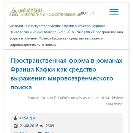
RU
|
EN
Филология и искусствоведение
Архив выпусков журнала
"Филология и искусствоведение"
2016
№ 8 (30)
Пространственная
форма в романах Франца Кафки как средство выражения
мировоззренческого поиска
Пространственная форма в романах
Франца Кафки как средство
выражения мировоззренческого
поиска
Spatial form in F. Kafka's novels as means of worldview
searching
Кеба Д.А.
21.08.2016
2309