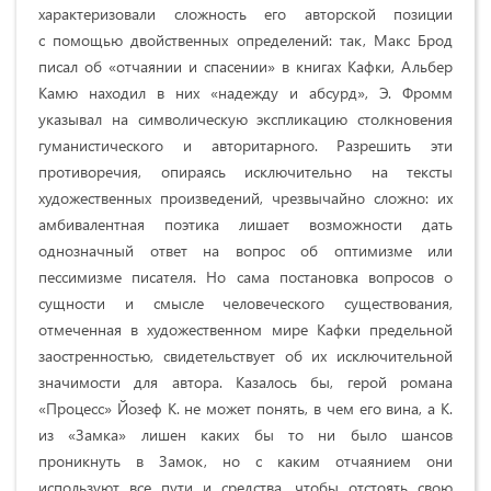
характеризовали сложность его авторской позиции
с помощью двойственных определений: так, Макс Брод
писал об «отчаянии и спасении» в книгах Кафки, Альбер
Камю находил в них «надежду и абсурд», Э. Фромм
указывал на символическую экспликацию столкновения
гуманистического и авторитарного. Разрешить эти
противоречия, опираясь исключительно на тексты
художественных произведений, чрезвычайно сложно: их
амбивалентная поэтика лишает возможности дать
однозначный ответ на вопрос об оптимизме или
пессимизме писателя. Но сама постановка вопросов о
сущности и смысле человеческого существования,
отмеченная в художественном мире Кафки предельной
заостренностью, свидетельствует об их исключительной
значимости для автора. Казалось бы, герой романа
«Процесс» Йозеф К. не может понять, в чем его вина, а К.
из «Замка» лишен каких бы то ни было шансов
проникнуть в Замок, но с каким отчаянием они
используют все пути и средства, чтобы отстоять свою