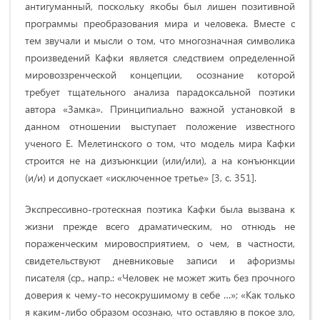
антигуманный, поскольку якобы был лишен позитивной
программы преобразования мира и человека. Вместе с
тем звучали и мысли о том, что многозначная символика
произведений Кафки является следствием определенной
мировоззренческой концепции, осознание которой
требует тщательного анализа парадоксальной поэтики
автора «Замка». Принципиально важной установкой в
данном отношении выступает положение известного
ученого Е. Мелетинского о том, что модель мира Кафки
строится не на дизъюнкции (или/или), а на конъюнкции
(и/и) и допускает «исключенное третье» [3, с. 351].
Экспрессивно-гротескная поэтика Кафки была вызвана к
жизни прежде всего драматическим, но отнюдь не
пораженческим мировосприятием, о чем, в частности,
свидетельствуют дневниковые записи и афоризмы
писателя (ср., напр.: «Человек не может жить без прочного
доверия к чему-то несокрушимому в себе …»; «Как только
я каким-либо образом осознаю, что оставляю в покое зло,