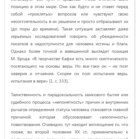
позицию в этом мире. Они как будто и не ставят перед
собой «проклятых» вопросов или чувствуют свою
несостоятельность в их решении и просто отбрасывают их
(до поры до времени). Такая ситуация заставляет даже
серьёзных исследователей говорить об убежденности
писателя в недоступности для человека истины и блага.
Однако более точной и взвешенной выглядит позиция
М. Брода: «В творчестве Кафки есть много скептического,
посягающего на основы веры. Но все-таки он – не поэт
неверия и отчаяния. Скорее он поэт испытания веры,
испытания в вере» [1, с. 333].
Таинственность и парадоксальность замкового бытия или
судебного процесса, «непонятность» причин и внутренних
рычагов определения статуса человека становятся главной
причиной, которая обусловливает «алогичность»
повествования. Очевидно, тут находит воплощение то, что
позже, во второй половине ХХ ст., применительно к