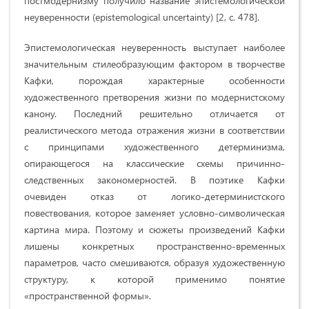
постмодернизму получило название эпистемологической
неуверенности (epistemological uncertainty) [2, с. 478].
Эпистемологическая неуверенность выступает наиболее
значительным стилеобразующим фактором в творчестве
Кафки, порождая характерные особенности
художественного претворения жизни по модернистскому
канону. Последний решительно отличается от
реалистического метода отражения жизни в соответствии
с принципами художественного детерминизма,
опирающегося на классические схемы причинно-
следственных закономерностей. В поэтике Кафки
очевиден отказ от логико-детерминистского
повествования, которое заменяет условно-символическая
картина мира. Поэтому и сюжеты произведений Кафки
лишены конкретных пространственно-временных
параметров, часто смешиваются, образуя художественную
структуру, к которой применимо понятие
«пространственной формы».