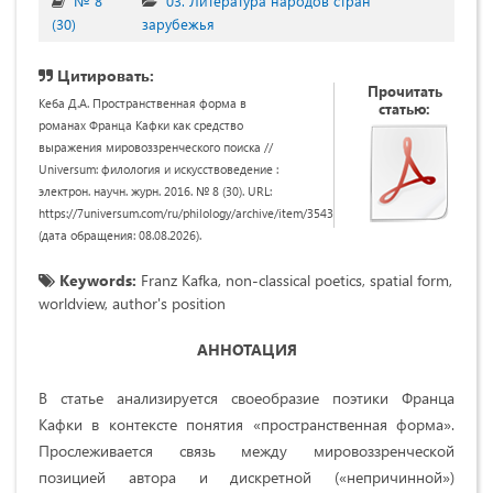
№ 8
03. Литература народов стран
(30)
зарубежья
Цитировать:
Прочитать
Кеба Д.А. Пространственная форма в
статью:
романах Франца Кафки как средство
выражения мировоззренческого поиска //
Universum: филология и искусствоведение :
электрон. научн. журн. 2016. № 8 (30). URL:
https://7universum.com/ru/philology/archive/item/3543
(дата обращения: 08.08.2026).
Keywords:
Franz Kafka, non-classical poetics, spatial form,
worldview, author's position
АННОТАЦИЯ
В статье анализируется своеобразие поэтики Франца
Кафки в контексте понятия «пространственная форма».
Прослеживается связь между мировоззренческой
позицией автора и дискретной («непричинной»)