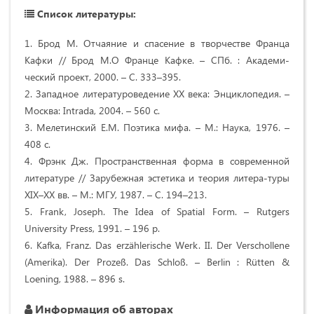
Список литературы:
1. Брод М. Отчаяние и спасение в творчестве Франца
Кафки // Брод M.О Франце Кафке. – СПб. : Академи-
ческий проект, 2000. – С. 333–395.
2. Западное литературоведение XX века: Энциклопедия. –
Москва: Intrada, 2004. – 560 с.
3. Мелетинский Е.М. Поэтика мифа. – М.: Наука, 1976. –
408 с.
4. Фрэнк Дж. Пространственная форма в современной
литературе // Зарубежная эстетика и теория литера-туры
XIX–XX вв. – М.: МГУ, 1987. – С. 194–213.
5. Frank, Joseph. The Idea of Spatial Form. – Rutgers
University Press, 1991. – 196 p.
6. Kafka, Franz. Das erzählerische Werk. II. Der Verschollene
(Amerika). Der Prozeß. Das Schloß. – Berlin : Rütten &
Loening, 1988. – 896 s.
Информация об авторах