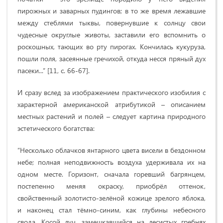
пирожных и заварных пудингов; в то же время лежавшие
между стеблями тыквы, повернувшие к солнцу свои
чудесные округлые животы, заставили его вспомнить о
роскошных, тающих во рту пирогах. Кончилась кукуруза,
пошли поля, засеянные гречихой, откуда несся пряный дух
пасеки...” [11, c. 66-67].
И сразу вслед за изображением практического изобилия с
характерной американской атрибутикой – описанием
местных растений и полей – следует картина природного
эстетического богатства:
“Несколько облачков янтарного цвета висели в бездонном
небе; полная неподвижность воздуха удерживала их на
одном месте. Горизонт, сначала горевший багрянцем,
постепенно меняя окраску, приобрёл оттенок,
свойственный золотисто-зелёной кожице зрелого яблока,
и наконец стал тёмно-синим, как глубины небесного
свода. Косой луч, замешкавшийся на лесистых гребнях