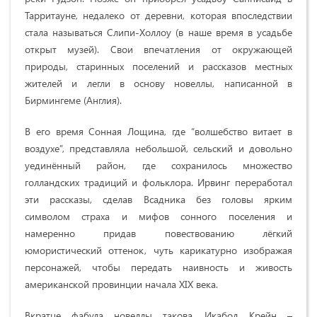
Тарритауне, недалеко от деревни, которая впоследствии
стала называться Слипи-Холлоу (в наше время в усадьбе
открыт музей). Свои впечатления от окружающей
природы, старинных поселений и рассказов местных
жителей и легли в основу новеллы, написанной в
Бирмингеме (Англия).
В его время Сонная Лощина, где “волшебство витает в
воздухе”, представляла небольшой, сельский и довольно
уединённый район, где сохранилось множество
голландских традиций и фольклора. Ирвинг переработал
эти рассказы, сделав Всадника без головы ярким
символом страха и мифов сонного поселения и
намеренно придав повествованию лёгкий
юмористический оттенок, чуть карикатурно изображая
персонажей, чтобы передать наивность и живость
американской провинции начала XIX века.
Вкратце фабула новеллы такова. Икабод Крейн –