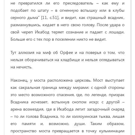
не превратился ли его преследователь – как ему и
подобает по штату – в огненную вспышку или в клубы
серного дыма” [11, c.51], и видит, как страшный всадник,
размахнувшись, кидает в него свою голову. После удара о
свой череп Икабод теряет сознание и падает с лошади.
Больше его с тех пор в поселении никто не видит.
Тут аллюзия на миф об Орфее и на поверья о том, что
нельзя оборачиваться на кладбище и нельзя оглядываться
на нечисть.
Наконец, у моста расположена церковь. Мост выступает
как сакральная граница между мирами: с одной стороны
это место возможного спасения, где, по легенде, призрак
Всадника исчезает, вспыхнув снопом искр; с другой –
арена возмездия, где в Икабода летит загадочный снаряд
– то ли голова Всадника, то ли хэллоуинская тыква, лишая
его памяти и, возможно, души. Таким образом,
пространство моста превращается в точку кульминации