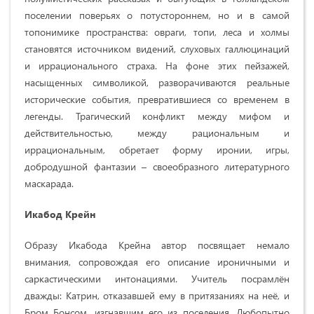
поселении поверьях о потустороннем, но и в самой
топонимике пространства: овраги, топи, леса и холмы
становятся источником видений, слуховых галлюцинаций
и иррационального страха. На фоне этих пейзажей,
насыщенных символикой, разворачиваются реальные
исторические события, превратившиеся со временем в
легенды. Трагический конфликт между мифом и
действительностью, между рациональным и
иррациональным, обретает форму иронии, игры,
добродушной фантазии – своеобразного литературного
маскарада.
Икабод Крейн
Образу Икабода Крейна автор посвящает немало
внимания, сопровождая его описание ироничными и
саркастическими интонациями. Учитель посрамлён
дважды: Катрин, отказавшей ему в притязаниях на неё, и
Бром Бонсом, изгнавшим его из поселения. Любопытно