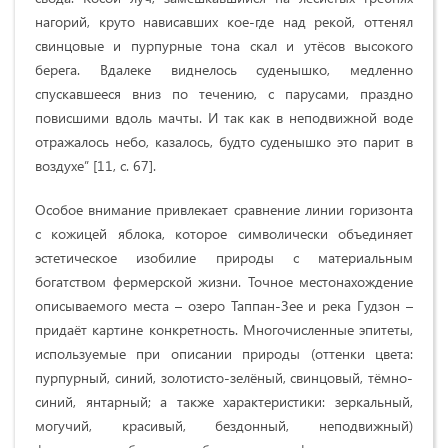
нагорий, круто нависавших кое-где над рекой, оттенял
свинцовые и пурпурные тона скал и утёсов высокого
берега. Вдалеке виднелось суденышко, медленно
спускавшееся вниз по течению, с парусами, праздно
повисшими вдоль мачты. И так как в неподвижной воде
отражалось небо, казалось, будто суденышко это парит в
воздухе” [11, c. 67].
Особое внимание привлекает сравнение линии горизонта
с кожицей яблока, которое символически объединяет
эстетическое изобилие природы с материальным
богатством фермерской жизни. Точное местонахождение
описываемого места – озеро Таппан-Зее и река Гудзон –
придаёт картине конкретность. Многочисленные эпитеты,
используемые при описании природы (оттенки цвета:
пурпурный, синий, золотисто-зелёный, свинцовый, тёмно-
синий, янтарный; а также характеристики: зеркальный,
могучий, красивый, бездонный, неподвижный)