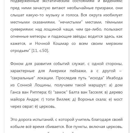
подверженные экстатическим состояниям и видениям;
пред ними зачастую витают необычайные призраки, они
слышат какую-то музыку и голоса. Вся округа изобилует
местными сказаниями, “нечистыми” местами, тёмными
суевериями: над лощиной чаще, чем где-либо, полыхают
огненные метеоры и падающие звёзды; водится здесь, как
кажется, и Ночной Кошмар со всем своим мерзким
отродьем” [11, c.50].
Фоном для развития событий служат, с одной стороны,
характерные для Америки пейзажи, а с другой –
“сакральные” локации.
Проследив путь “исхода” Икабода
из Сонной Лощины, получаем такой маршрут: а) дом
Ганса ван Риппера; б) “замок” Балта ван Тасселя; в) дерево
майора Андре; г) топи Виллея; д) Воронья скала; е) мост
через овраг; ё) церковь.
Это дорога испытаний, с которой учитель благодаря своей
кобыле всё время сбивается. Все пункты, включая церковь,