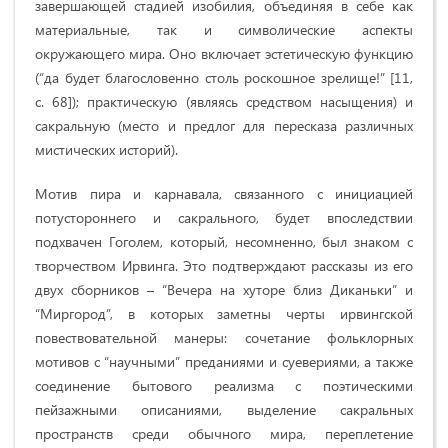
завершающей стадией изобилия, объединяя в себе как
материальные, так и символические аспекты
окружающего мира. Оно включает эстетическую функцию
(“да будет благословенно столь роскошное зрелище!”
[11,
c. 68]); практическую (являясь средством насыщения) и
сакральную (место и предлог для пересказа различных
мистических историй).
Мотив пира и карнавала, связанного с инициацией
потустороннего и сакрального, будет впоследствии
подхвачен Гоголем, который, несомненно, был знаком с
творчеством Ирвинга. Это подтверждают рассказы из его
двух сборников – “Вечера на хуторе близ Диканьки” и
“Миргород”, в которых заметны черты ирвингской
повествовательной манеры: сочетание фольклорных
мотивов с “научными” преданиями и суевериями, а также
соединение бытового реализма с поэтическими
пейзажными описаниями, выделение сакральных
пространств среди обычного мира, переплетение