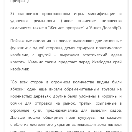
призрак”);
3) становится пространством игры, мистификации и
удвоения реальности (такое значение пиршества
отмечается также в “Женихе-призраке” и “Аннет Деларбр”).
Пейзажные описания в новелле выполняют две основные
функции: с одной стороны, демонстрируют практическое
изобилие, с другой – выражают эстетический идеал
красоты. Именно таким предстаёт перед Икабодом край
изобилия
:
“Со всех сторон в огромном количестве видны были
яблоки: одни ещё висели обременительным грузом на
коренастых деревьях, другие были уложены в корзины и
бочки для отправки на рынок, третьи, ссыпанные в
огромные кучи, предназначались для выделки сидра.
Дальше пошли обширные поля кукурузы: на каждом
стебле из лиственного укрытия выглядывали золотящиеся
початки – это зрелище породило у него видения