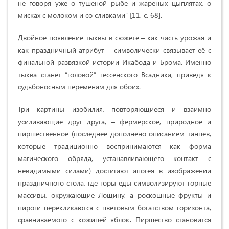
не говоря уже о тушеной рыбе и жареных цыплятах, о
мисках с молоком и со сливками” [11, c. 68].
Двойное появление тыквы в сюжете – как часть урожая и
как праздничный атрибут – символически связывает её с
финальной развязкой истории Икабода и Брома. Именно
тыква станет “головой” гессенского Всадника, приведя к
судьбоносным переменам для обоих.
Три картины изобилия, повторяющиеся и взаимно
усиливающие друг друга, – фермерское, природное и
пиршественное (последнее дополнено описанием танцев,
которые традиционно воспринимаются как форма
магического обряда, устанавливающего контакт с
невидимыми силами) достигают апогея в изображении
праздничного стола, где горы еды символизируют горные
массивы, окружающие Лощину, а роскошные фрукты и
пироги перекликаются с цветовым богатством горизонта,
сравниваемого с кожицей яблок. Пиршество становится