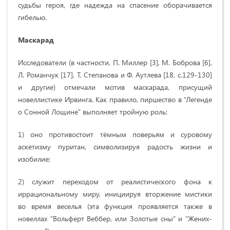
судьбы героя, где надежда на спасение оборачивается
гибелью.
Маскарад
Исследователи (в частности, П. Миллер [
3
], М. Боброва [
6
],
Л. Романчук [
17
], Т. Степанова и Ф. Аутлева [
18
,
c
.129-130]
и другие) отмечали мотив маскарада, присущий
новеллистике Ирвинга.
Как правило, пиршество в “Легенде
о Сонной Лощине” выполняет тройную роль:
1) оно противостоит тёмным поверьям и суровому
аскетизму пуритан, символизируя радость жизни и
изобилие;
2) служит переходом от реалистического фона к
иррациональному миру, инициируя вторжение мистики
во время веселья (эта функция проявляется также в
новеллах “Вольферт Веббер, или Золотые сны” и “Жених-