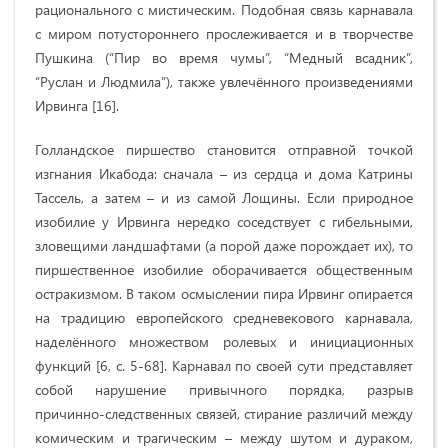
рационального с мистическим. Подобная связь карнавала
с миром потустороннего прослеживается и в творчестве
Пушкина (“Пир во время чумы”, “Медный всадник”,
“Руслан и Людмила”), также увлечённого произведениями
Ирвинга [16].
Голландское пиршество становится отправной точкой
изгнания Икабода: сначала – из сердца и дома Катрины
Тассель, а затем – и из самой Лощины. Если природное
изобилие у Ирвинга нередко соседствует с гибельными,
зловещими ландшафтами (а порой даже порождает их), то
пиршественное изобилие оборачивается общественным
остракизмом. В таком осмыслении пира Ирвинг опирается
на традицию европейского средневекового карнавала,
наделённого множеством ролевых и инициационных
функций [6, с. 5-68]. Карнавал по своей сути представляет
собой нарушение привычного порядка, разрыв
причинно-следственных связей, стирание различий между
комическим и трагическим – между шутом и дураком,