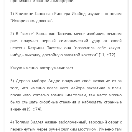
пронизаны мрачной атмосферой.
1) В хижине Ганса ван Риппера Икабод изучает по ночам
“Историю колдовства”.
2) В “замке” Балта ван Тасселя, месте изобилия, земном
рае, получает первый символический удар от своей
невесты Катрины Тассель: она “позволила себе какую-
нибудь выходку, достойную завзятой кокетки” [11, c.72].
Какую именно, автор умалчивает.
3) Дерево майора Андре получило своё название из-за
того, что именно возле него майора захватили в плен,
после чего, согласно возникшим толкам, там часто можно
было слышать скорбные стенания и наблюдать странные
видения [9, c.74].
4) Топями Виллея назван заболоченный, заросший овраг с
перекинутым через ручей хлипким мостиком. Именно там