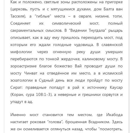
Как и положено, светлые зоны расположены на пригорке
(церковь, пусть и с мятущимися духами, дом Балта ван
Тасселя), а “гиблые” места – в овраге, низине, топи.
Соединяет их символический мост, полный
сакраментальных смыслов. В “Видении Тнугдала” рыцарь
описывает, как в аду ему пришлось переходить мост, под
которым его ждали голодные чудовища. В славянской
мифологии через огненную реку души умерших
перебираются по тонкой жердочке, калиновому мосту. В
зороастризме благое божество Вай проводит души по
мосту Чинват на отведённое им место, а в исламской
эсхатологии в Судный день все люди пройдут по мосту
Сират: праведные попадут в рай к источнику Каусар
(Коран, сура 108:1-3), а неверные и грешники сорвутся и
упадут в ад.
Именно мост становится тем местом, где Икабода
настигает роковая “голова”, брошенная Всадником. Здесь
же он осмеливается оглянуться назад, чтобы “посмотреть,