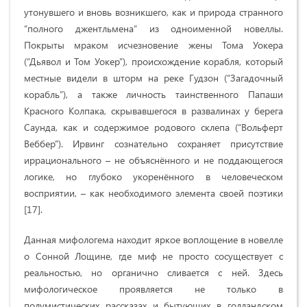
утонувшего и вновь возникшего, как и природа странного
“полного джентльмена” из одноименной новеллы.
Покрыты мраком исчезновение жены Тома Уокера
(“Дьявол и Том Уокер”), происхождение корабля, который
местные видели в шторм на реке Гудзон (“Загадочный
корабль”), а также личность таинственного Папаши
Красного Колпака, скрывавшегося в развалинах у берега
Саунда,
как
и содержимое родового склепа (“Вольферт
Веббер”). Ирвинг сознательно сохраняет присутствие
иррационального – не объяснённого и не поддающегося
логике, но глубоко укоренённого в человеческом
восприятии,
– как необходимого элемента своей поэтики
[
17
].
Данная мифологема находит яркое воплощение в новелле
о Сонной Лощине, где миф не просто сосуществует с
реальностью, но органично сливается с ней. Здесь
мифологическое проявляется не только в
полумистических рассказах и бытующих в голландском