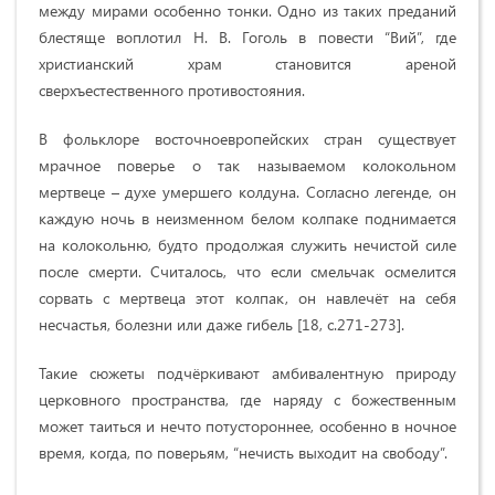
между мирами особенно тонки. Одно из таких преданий
блестяще воплотил Н. В. Гоголь в повести “Вий”, где
христианский храм становится ареной
сверхъестественного противостояния.
В фольклоре восточноевропейских стран существует
мрачное поверье о так называемом колокольном
мертвеце – духе умершего колдуна. Согласно легенде, он
каждую ночь в неизменном белом колпаке поднимается
на колокольню, будто продолжая служить нечистой силе
после смерти. Считалось, что если смельчак осмелится
сорвать с мертвеца этот колпак, он навлечёт на себя
несчастья, болезни или даже гибель [18, с.271-273].
Такие сюжеты подчёркивают амбивалентную природу
церковного пространства, где наряду с божественным
может таиться и нечто потустороннее, особенно в ночное
время, когда, по поверьям, “нечисть выходит на свободу”.