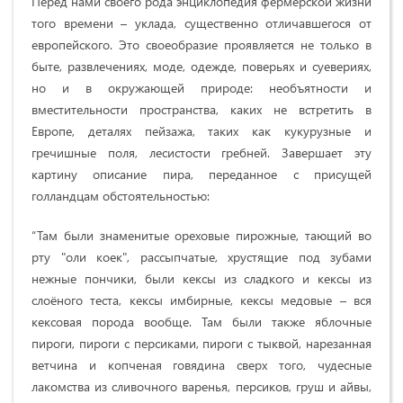
Перед нами своего рода энциклопедия фермерской жизни
того времени – уклада, существенно отличавшегося от
европейского. Это своеобразие проявляется не только в
быте, развлечениях, моде, одежде, поверьях и суевериях,
но и в окружающей природе: необъятности и
вместительности пространства, каких не встретить в
Европе, деталях пейзажа, таких как кукурузные и
гречишные поля, лесистости гребней. Завершает эту
картину описание пира, переданное с присущей
голландцам обстоятельностью:
“Там были знаменитые ореховые пирожные, тающий во
рту "оли коек", рассыпчатые, хрустящие под зубами
нежные пончики, были кексы из сладкого и кексы из
слоёного теста, кексы имбирные, кексы медовые – вся
кексовая порода вообще. Там были также яблочные
пироги, пироги с персиками, пироги с тыквой, нарезанная
ветчина и копченая говядина сверх того, чудесные
лакомства из сливочного варенья, персиков, груш и айвы,