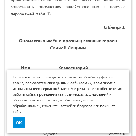
сопоставить ономастику задействованных в новелле
персонажей (табл. 1).
Таблица 1.
Ономастика имён и прозвищ главных героев
Сонной Лощины
Имя
Комментарий
Оставаясь на сайте, вы даете согласие на обработку файлов
Икабод
Ichabod в переводе с иврита
В Библии Ика
cookie, пользовательских данных, собираемых, в том числе с
означает “без славы”,
падения слав
использованием сервисов Яндекс.Метрика, в целях обеспечения
“лишённый славы”. Это
утраты и обр
работы сайта, проведения статистических исследований и
обзоров. Если вы не хотите, чтобы ваши данные
редкое мужское имя
обрабатывались, измените настройки браузера или покиньте
библейского происхождения.
сайт.
Крейн
Фамилия незадачливого
В символичес
OK
учителя. Crane по-английски –
переходом ме
журавль.
состоянием –