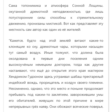
Сама топонимика и атмосфера Сонной Лощины,
окутанной дремотной неподвижностью, где лишь
потусторонние силы способны к стремительному
движению, пронизаны мистикой. Вот как представляет эту
местность сам автор как один из её жителей:
“Кажется, будто над этой землёй витают какие-то
клонящие ко сну, дремотные чары, которыми насыщен
тут самый воздух. Иные толкуют, что долина была
околдована в первые дни поселения одним
высокоучёным немецким доктором, тогда как другие
настаивают, что ещё до открытия этого края мастером
Хендриком Гудзоном здесь устраивал шабаш престарелый
индейский вождь, прорицатель и колдун своего племени.
Несомненно, однако, что это место и поныне продолжает
пребывать под каким-то заклятием, заворожившим умы
его обитателей, живущих по этой причине в мире
непрерывных грёз наяву. Они обожают всяческие поверья,