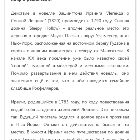
Действие в новелле Вашингтона Ирвинга “Легенда о
Сонной Лощине” (1820) происходит в 1790 году. Сонная
долина (Sleepy Hollow) – вполне реальное место: это
деревня в городке Маунт-Плезант, округ Уэстчестер, штат
Нью-Йорк, расположенная на восточном берегу Гудзона в
сорока с лишним километрах к северу от Манхэттена. В
начале XIX века поселение уже было известно своей
“сонной”, туманной атмосферой и местными легендами.
Помимо развёртывания в нём действия новеллы, оно
знаменито ещё и тем, что в нём находится семейное
кладбище Рокфеллеров.
Ирвинг, родившийся в 1783 году, по ходу повествования
выдаёт себя за одного из жителей Лощины. Это не совсем
так. Будущий писатель родился и долгое время проживал
в Нью-Йорке. Однако он действительно бывал в тех
местах. В юности Ирвинг часто путешествовал по долине
реки Гудзон. Позже он приобрёл усадьбу Саннисайд в