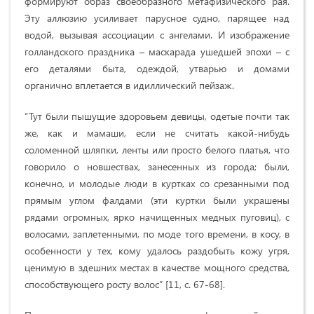
формируют образ своеобразного метафизического рая.
Эту аллюзию усиливает парусное судно, парящее над
водой, вызывая ассоциации с ангелами. И изображение
голландского праздника – маскарада ушедшей эпохи – с
его деталями быта, одеждой, утварью и домами
органично вплетается в идиллический пейзаж.
“Тут были пышущие здоровьем девицы, одетые почти так
же, как и мамаши, если не считать какой-нибудь
соломенной шляпки, ленты или просто белого платья, что
говорило о новшествах, занесенных из города; были,
конечно, и молодые люди в куртках со срезанными под
прямым углом фалдами (эти куртки были украшены
рядами огромных, ярко начищенных медных пуговиц), с
волосами, заплетенными, по моде того времени, в косу, в
особенности у тех, кому удалось раздобыть кожу угря,
ценимую в здешних местах в качестве мощного средства,
способствующего росту волос” [11, c. 67-68].