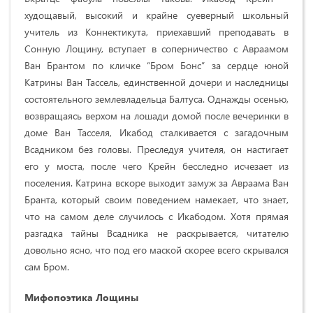
худощавый, высокий и крайне суеверный школьный
учитель из Коннектикута, приехавший преподавать в
Сонную Лощину, вступает в соперничество с Авраамом
Ван Брантом по кличке “Бром Бонс” за сердце юной
Катрины Ван Тассель, единственной дочери и наследницы
состоятельного землевладельца Балтуса. Однажды осенью,
возвращаясь верхом на лошади домой после вечеринки в
доме Ван Тасселя, Икабод сталкивается с загадочным
Всадником без головы. Преследуя учителя, он настигает
его у моста, после чего Крейн бесследно исчезает из
поселения. Катрина вскоре выходит замуж за Авраама Ван
Бранта, который своим поведением намекает, что знает,
что на самом деле случилось с Икабодом. Хотя прямая
разгадка тайны Всадника не раскрывается, читателю
довольно ясно, что под его маской скорее всего скрывался
сам Бром.
Мифопоэтика Лощины