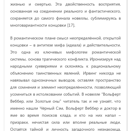
жизнью и смертью. Эта двойственность восприятия,
основанная на соединении реального и фантастического,
сохраняется до самого финала новеллы, сублимируясь в
многовариантности концовки [17].
В романтическом плане смысл неопределённой, открытой
концовки – в антитезе мифа (идеала) и действительности.
Это одна из ключевых мифологем романтической
системы, основа трагического конфликта. Иронизируя над
народными суевериями и склоняясь к рациональному
объяснению таинственных явлений, Ирвинг никогда не
навязывал однозначных выводов, оставляя пространство
для сомнения и элемент неопределённости, позволяющий
усомниться в истолковании событий. В новелле “Вольферт
Веббер, или Золотые сны” читатель так и не узнаёт, что
именно нашли Чёрный Сэм, Вольферт Веббер и доктор в
яме во время поисков клада, и кто на них напал –
призраки, нечистая сила или вполне реальные люди.
Остаётся тайной и личность загадочного незнакомца,