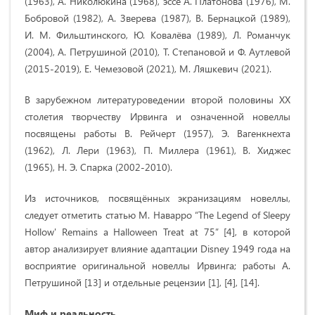
(1963), А. Николюкина (1968), эссе А. Платонова (1976), М.
Бобровой (1982), А. Зверева (1987), В. Бернацкой (1989),
И. М. Фильштинского, Ю. Ковалёва (1989), Л. Романчук
(2004), А. Петрушиной (2010), Т. Степановой и Ф. Аутлевой
(2015-2019), Е. Чемезовой (2021), М. Ляшкевич (2021).
В зарубежном литературоведении второй половины ХХ
столетия творчеству Ирвинга и означенной новеллы
посвящены работы В. Рейчерт (1957), Э. Вагенкнехта
(1962), Л. Лери (1963), П. Миллера (1961), В. Хиджес
(1965), Н. Э. Спарка (2002-2010).
Из источников, посвящённых экранизациям новеллы,
следует отметить статью М. Наварро
“The Legend of Sleepy
Hollow' Remains a Halloween Treat at 75” [4], в которой
автор анализирует влияние адаптации Disney 1949 года на
восприятие оригинальной новеллы Ирвинга; работы А.
Петрушиной [13] и отдельные рецензии [1], [4], [14].
Миф и реальность