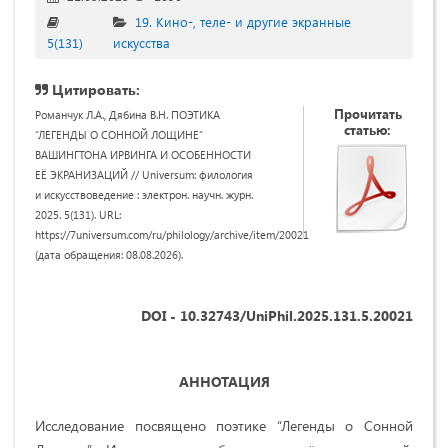
19. Кино-, теле- и другие экранные
5(131)
искусства
Цитировать:
Прочитать
Романчук Л.А., Дябина В.Н. ПОЭТИКА
статью:
“ЛЕГЕНДЫ О СОННОЙ ЛОЩИНЕ”
ВАШИНГТОНА ИРВИНГА И ОСОБЕННОСТИ
ЕЁ ЭКРАНИЗАЦИЙ // Universum: филология
и искусствоведение : электрон. научн. журн.
2025. 5(131). URL:
https://7universum.com/ru/philology/archive/item/20021
(дата обращения: 08.08.2026).
DOI - 10.32743/UniPhil.2025.131.5.20021
АННОТАЦИЯ
Исследование посвящено поэтике “Легенды о Сонной