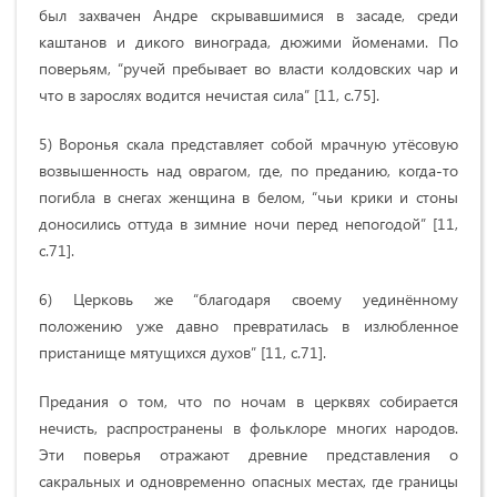
был захвачен Андре скрывавшимися в засаде, среди
каштанов и дикого винограда, дюжими йоменами. По
поверьям, “ручей пребывает во власти колдовских чар и
что в зарослях водится нечистая сила” [11, c.75].
5) Воронья скала представляет собой мрачную утёсовую
возвышенность над оврагом, где, по преданию, когда-то
погибла в снегах женщина в белом, “чьи крики и стоны
доносились оттуда в зимние ночи перед непогодой” [11,
c.71].
6) Церковь же “благодаря своему уединённому
положению уже давно превратилась в излюбленное
пристанище мятущихся духов” [11, c.71].
Предания о том, что по ночам в церквях собирается
нечисть, распространены в фольклоре многих народов.
Эти поверья отражают древние представления о
сакральных и одновременно опасных местах, где границы