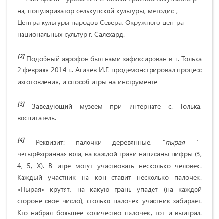
на, популяризатор селькупской культуры, методист,
Центра культуры народов Севера, Окружного центра
национальных культур г. Салехард.
[2]
Подобный аэрофон был нами зафиксирован в п. Толька
2 февраля 2014 г.. Агичев И.Г. продемонстрировал процесс
изготовления, и способ игры на инструменте
[3]
Заведующий музеем при интернате с. Толька,
воспитатель.
[4]
Реквизит: палочки деревянные, "
пырая
"–
четырёхгранная юла, на каждой грани написаны цифры (3,
4, 5, Х). В игре могут участвовать несколько человек.
Каждый участник на кон ставит несколько палочек.
«Пырая» крутят, на какую грань упадет (на каждой
стороне свое число), столько палочек участник забирает.
Кто набрал большее количество палочек, тот и выиграл.