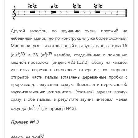
Другой аэрофон, по звучанию очень похожий на
лебединый манок, но по конструкции уже более сложный.
Манок на гуся – изготовленный из двух латунных гильз 16
3
[7]
3
[8]
(dis
)
и 28 (e
)
калибра, соединённые с помощью
медной проволоки (индекс 421.112.2). Сбоку на каждой
из гильз вырезано свистковое отверстие, со стороны
открытой части гильзы вставлены деревянные пробки с
прорезью для вдувания воздуха. Вызывает интерес способ
звукоизвлечения: исполнитель (охотник) вдувает воздух
сразу в обе гильзы, в результате звучит интервал малая
3
3
секунда dis
-e
(см. пример № 3).
Пример № 3
[9]
Манок на гуся