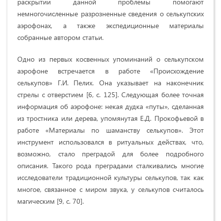
раскрытии данной проблемы помогают
немногочисленные разрозненные сведения о селькупских
аэрофонах, а также экспедиционные материалы
собранные автором статьи.
Одно из первых косвенных упоминаний о селькупском
аэрофоне встречается в работе «Происхождение
селькупов» Г.И. Пелих. Она указывает на наконечник
стрелы с отверстием [6, c. 125]. Следующая более точная
информация об аэрофоне: некая дудка «путы», сделанная
из тростника или дерева, упомянутая Е.Д. Прокофьевой в
работе «Материалы по шаманству селькупов». Этот
инструмент использовался в ритуальных действах, что,
возможно, стало преградой для более подробного
описания. Такого рода преградами сталкивались многие
исследователи традиционной культуры селькупов, так как
многое, связанное с миром звука, у селькупов считалось
магическим [9, c. 70].