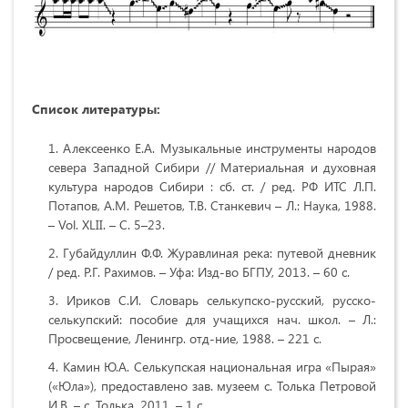
Список литературы:
Алексеенко Е.А. Музыкальные инструменты народов
севера Западной Сибири // Материальная и духовная
культура народов Сибири : сб. ст. / ред. РФ ИТС Л.П.
Потапов, А.М. Решетов, Т.В. Станкевич – Л.: Наука, 1988.
– Vol. XLII. – С. 5–23.
Губайдуллин Ф.Ф. Журавлиная река: путевой дневник
/ ред. Р.Г. Рахимов. – Уфа: Изд-во БГПУ, 2013. – 60 с.
Ириков С.И. Словарь селькупско-русский, русско-
селькупский: пособие для учащихся нач. школ. – Л.:
Просвещение, Ленингр. отд-ние, 1988. – 221 с.
Камин Ю.А. Селькупская национальная игра «Пырая»
(«Юла»), предоставлено зав. музеем с. Толька Петровой
И.В. – с. Толька, 2011. – 1 с.