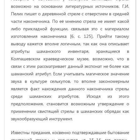
возможно на основании литературных источников. Г.И.
Пелих пишет о деревянной стреле с отверстием в средней
части наконечника. По её мнению стрела не имеет какой
либо прикладной функции, связывая это с материалом
изготовления наконечника [6, c. 125]. Прийти такому
выводу кажется вполне логичным, так как она описывает
атрибуты шаманского инвентаря, хранящиеся в
Колпашевском краеведческом музее, возможно, что в
связи с этим рассматривает данный экспонат не более как
шаманский атрибут. Если учитывать магическое значение
звука в культуре селькупов, то вполне закономерным
является факт нахождения данного наконечника стрелы
среди шаманских атрибутов. Исходя из этого
предположения, становится возможным утверждение о
применении свистящей стрелы в шаманских обрядах как
звукообразующий инструмент.
Известны предания, косвенно подтверждавшие бытование
свистящей стрелы у селькупов «в 15–16 лет парень,