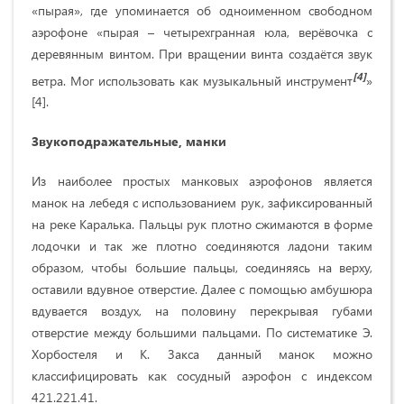
«пырая», где упоминается об одноименном свободном
аэрофоне «пырая – четырехгранная юла, верёвочка с
деревянным винтом. При вращении винта создаётся звук
[4]
ветра. Мог использовать как музыкальный инструмент
»
[4].
Звукоподражательные, манки
Из наиболее простых манковых аэрофонов является
манок на лебедя с использованием рук, зафиксированный
на реке Каралька. Пальцы рук плотно сжимаются в форме
лодочки и так же плотно соединяются ладони таким
образом, чтобы большие пальцы, соединяясь на верху,
оставили вдувное отверстие. Далее с помощью амбушюра
вдувается воздух, на половину перекрывая губами
отверстие между большими пальцами. По систематике Э.
Хорбостеля и К. Закса данный манок можно
классифицировать как сосудный аэрофон с индексом
421.221.41.