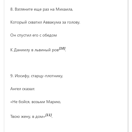
8. Взгляните еще раз на Михаила,
Который схватил Аввакума за голову.
Он спустил его с обедом
[10]
К Даниилу в львиный ров
.
9. Иосифу, старцу-плотнику,
Ангел сказал:
«Не бойся, возьми Марию,
[11]
Твою жену, в дом»
.