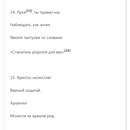
[15]
14. Лука
, ты привел нас
Наблюдать, как ангел
Явился пастухам со словами:
[16]
«Спаситель родился для вас»
.
15. Христос милостив!
Верный ходатай,
Архангел
Молится за адамов род.