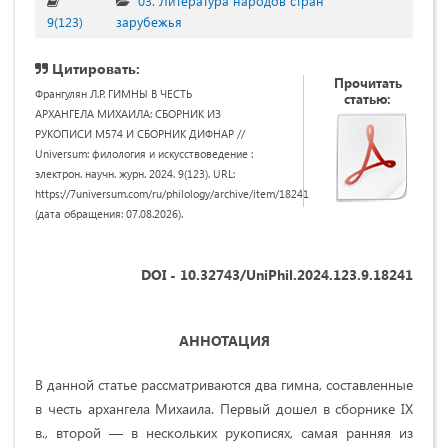
03. Литература народов стран
9(123)
зарубежья
Цитировать:
Прочитать
Франгулян Л.Р. ГИМНЫ В ЧЕСТЬ
статью:
АРХАНГЕЛА МИХАИЛА: СБОРНИК ИЗ
РУКОПИСИ М574 И СБОРНИК ДИФНАР //
Universum: филология и искусствоведение :
электрон. научн. журн. 2024. 9(123). URL:
https://7universum.com/ru/philology/archive/item/18241
(дата обращения: 07.08.2026).
DOI - 10.32743/UniPhil.2024.123.9.18241
АННОТАЦИЯ
В данной статье рассматриваются два гимна, составленные
в честь архангела Михаила. Первый дошел в сборнике IX
в., второй — в нескольких рукописях, самая ранняя из