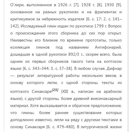
О’лири, выполненное в 1926 г. [7], 1928 г. [8], 1930 [9],
основанное на разных рукописях и на фрагментах и
критикуемое за небрежность издателя [6, с. 17; 2, с. 141–
142]. Исследуемый гимн издан по рукописи 1799 г. Вопрос
о происхождение этого сборника до сих пор открыт.
Неизвестны его близкие по времени прототипы, только
коллекция гимнов под названием Антифонарий,
дошедшая в одной рукописи 892/3 г., скорее всего, была
одним из первых сборников такого типа на коптском
языке [6, с. 343–344; 3, с. 37–38]. В любом случае, Дифнар
— результат литературной работы нескольких веков, в
основу которого легли, с одной стороны, тексты из
[25]
коптского Синаксаря
(XIII в., написан на арабском
языке), с другой стороны, более древний внесинаксарный
материал. Хотя высказывается и обратное предположение,
что гимны, более раннее существование которых
доподлинно известно, легли на ряду с другими текстами в
основу Синаксаря [6, с. 479–480]. В литургической жизни