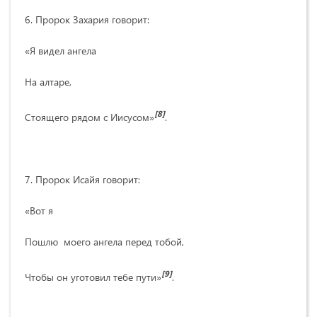
6. Пророк Захария говорит:
«Я видел ангела
На алтаре,
[8]
Стоящего рядом с Иисусом»
.
7. Пророк Исайя говорит:
«Вот я
Пошлю моего ангела перед тобой,
[9]
Чтобы он уготовил тебе пути»
.