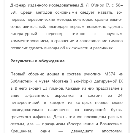
Дифнар, изданного исследователем Д. Л. О’лири [7, с. 58–
59]. Среди методов основными следует назвать, во-
первых, переводческие методы, во-вторых, сравнительно-
сопоставительный. Благодаря первым возможно сделать
литературный перевод гимнов с научным
комментированием, а сравнение и сопоставление гимнов
позволит сделать выводы об их схожести и различиях.
Результаты и обсуждение
Первый сборник дошел в составе рукописи М574 из
Библиотеки и музея Моргана (Нью-Йорк), датируемой IX
в. В него входит 13 гимнов. Каждый из них представлен в
виде алфавитного акростиха и состоит из 24
четверостиший, в каждом из которых первое слово
последовательно начинается со следующей буквы
греческого алфавита. Девять гимнов посвящены разным
святым, два — праздникам (Воскрешение и Вознесение,
Крещение), один — двенадцати апостолам.