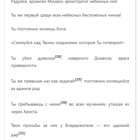
Радуйся, архангел Михаил, архистратиг небесных сил!
Ты же первый среди всех небесных бестелесных чинов!
Ты постоянно молишь Бога:
«Смилуйся над Твоим созданием, которое Ты сотворил!»
[28]
Ты убил дракона
, скверного Диавола, врага
праведности.
[29]
Ты же превыше нас как ходатай
, постоянно молящийся
за адамов род.
[30]
Ты пребываешь с ними
во всех мучениях, утешая их
через Христа.
Твои просьбы за них у Вседержителя — это царский
[31]
дар
.