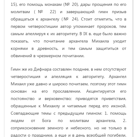
15), его помощь монахам (№ 20), дары прощения по его
молитвам (№ 22) и завершающий гимн призыв
обращаться к архангелу (№ 24). Стоит отметить, что в
первом четверостишии автор упоминает пророков, тем
самым апеллируя к их авторитету. В IX в. еще было важно
показать, что почитание архангела Михаила уходит
корнями в древность, и тем самым защититься от
обвинений в чрезмерном почитании.
Гимн же из Дифнара составлен позднее, в нем отсутствуют
четверостишия и апелляция к авторитету. Архангел
Михаил уже давно и широко почитаем, поэтому этот гимн
основан на его прославлении. Акцентируется его
постоянство и верховенство; приводятся приветствия,
обращенные к Михаилу и читаемые перед его иконой.
Совпадающие темы с предыдущим гимном: 1. помощь
людям от Бога по молитвам архангела, 2.
соприкосновение земного и небесного, но не только в
радости о празднике, а еще и в день всеобщей погибели.