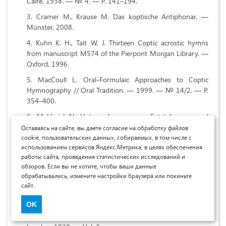
Caire, 1938. — № 4. — P. 141–194.
Cramer M., Krause M. Das koptische Antiphonar. —
Münster, 2008.
Kuhn K. H., Tait W. J. Thirteen Coptic acrostic hymns
from manuscript M574 of the Pierpont Morgan Library. —
Oxford, 1996.
MacCoull L. Oral-Formulaic Approaches to Coptic
Hymnography // Oral Tradition. — 1999. — № 14/2. — P.
354–400.
Mekhaiel N. Untersuchungen zur Entstehungs- und
Überlieferungsgeschichte des koptischen Difnars anhand
Оставаясь на сайте, вы даете согласие на обработку файлов
der Hymnen der letzten vier Monate des koptischen
cookie, пользовательских данных, собираемых, в том числе с
использованием сервисов Яндекс.Метрика, в целях обеспечения
Jahres. — Aschendorff, 2010.
работы сайта, проведения статистических исследований и
O’Leary D. L. The Difnar of the Coptic Church. —
обзоров. Если вы не хотите, чтобы ваши данные
London, 1926. — Vol. 1.
обрабатывались, измените настройки браузера или покиньте
сайт.
O’Leary D. L. The Difnar of the Coptic Church. —
London, 1928. — Vol. 2.
OK
O’Leary D. L. The Difnar of the Coptic Church. —