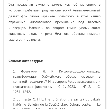
Эта последняя вкупе с замечанием об мучениях, в
которых пребывает род человеческий (егпитяне-копты),
делает фон гимна мрачнее. Возможно, в этом нашло
отражение многовековое пребывание под властью
иноверцев. Наконец, во втором гимне упоминаются
животные, плоды и река Нил как объекты помощи
архистратига людям.
Список литературы:
Франгулян Л. Р. Καταπέτασμα/ⲕⲁⲧⲁⲡⲉⲧⲁⲥⲙⲁ:
трансформация библейского образа «завесы» в
коптской традиции // Индоевропейское языкознание и
классическая филология. — Спб., 2023. — № 2. — С.
1231–1242.
Burmester O. H. E. The Turühat of the Saints (Tut, Babah,
Hatür) // Bulletin de la Société d’archéologie copte. — Le