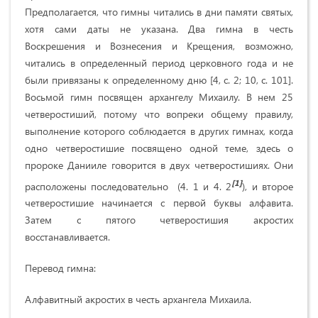
Предполагается, что гимны читались в дни памяти святых,
хотя сами даты не указана. Два гимна в честь
Воскрешения и Вознесения и Крещения, возможно,
читались в определенный период церковного года и не
были привязаны к определенному дню [4, с. 2; 10, с. 101].
Восьмой гимн посвящен архангелу Михаилу. В нем 25
четверостиший, потому что вопреки общему правилу,
выполнение которого соблюдается в других гимнах, когда
одно четверостишие посвящено одной теме, здесь о
пророке Данииле говорится в двух четверостишиях. Они
[1]
расположены последовательно (4. 1 и 4. 2
), и второе
четверостишие начинается с первой буквы алфавита.
Затем с пятого четверостишия акростих
восстанавливается.
Перевод гимна:
Алфавитный акростих в честь архангела Михаила.