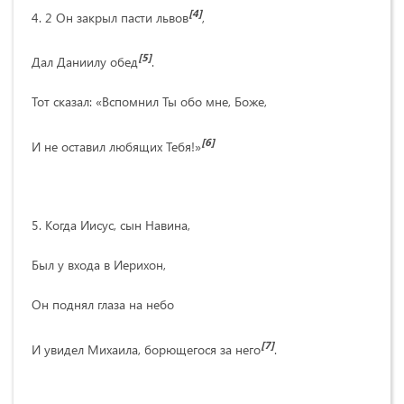
[4]
4. 2 Он закрыл пасти львов
,
[5]
Дал Даниилу обед
.
Тот сказал: «Вспомнил Ты обо мне, Боже,
[6]
И не оставил любящих Тебя!»
5. Когда Иисус, сын Навина,
Был у входа в Иерихон,
Он поднял глаза на небо
[7]
И увидел Михаила, борющегося за него
.