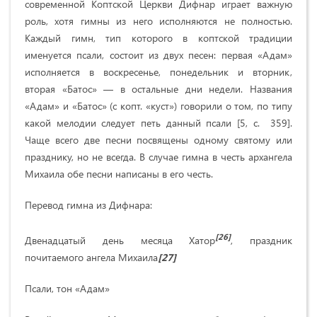
современной Коптской Церкви Дифнар играет важную
роль, хотя гимны из него исполняются не полностью.
Каждый гимн, тип которого в коптской традиции
именуется псали, состоит из двух песен: первая «Адам»
исполняется в воскресенье, понедельник и вторник,
вторая «Батос» — в остальные дни недели. Названия
«Адам» и «Батос» (с копт. «куст») говорили о том, по типу
какой мелодии следует петь данный псали [5, с. 359].
Чаще всего две песни посвящены одному святому или
празднику, но не всегда. В случае гимна в честь архангела
Михаила обе песни написаны в его честь.
Перевод гимна из Дифнара:
[26]
Двенадцатый день месяца Хатор
, праздник
почитаемого ангела Михаила
[27]
Псали, тон «Адам»