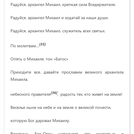
Радуйся, архангел Михаил, крепкая сила Вседержителя.
Радуйся, архангел Михаил и ходатай за наши души.
Радуйся, архангел Михаил, служитель всех святых.
[35]
По молитвам…
Опять о Михаиле, тон «Батос»
Приходите все, давайте прославим великого архангела
Михаила,
[36]
небесного правителя
, радость тех, кто живет на земле!
Веселье ныне на небе и на земле о великой почести,
которую Бог даровал Михаилу.
Воистину, Бог-Отец наполняет его милостью и