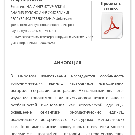
Прочитать
Эргашева Н.А. ЛИНГВИСТИЧЕСКИЙ
статью:
АНАЛИЗ ТОПОНОМИЧЕСКИХ ЕДИНИЦ
РЕСПУБЛИКИ УЗБЕКИСТАН // Universum:
филология и искусствоведение : электрон.
научн. журн. 2024. 5(119). URL:
https://7universum.com/ru/philology/archive/item/17428
(дата обращения: 10.08.2026).
АННОТАЦИЯ
В мировом языкознании исследуются особенности
топонимических единиц, касающиеся языкознания,
истории, географии, этнографии. Актуальными являются
изучение топонимов в лингвистическом аспекте, анализ
особенностей именования как лексической единицы,
освещение семантики ономастических единиц,
исследование исторических, культурных, методических
сем. Топонимика играет важную роль в изучении многих
предметов: географии, истории, литературоведения,