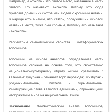
Например, Аксокота - это святое место, названное в честь
святого. Его называют Аксакота, потому что сюда
привозят домашних скотов или людей с хромыми ногами.
В народе есть мнение, что святой, послуживший основой
названия места, тоже был хромым, поэтому его называют
«Аксакота».
Рассмотрим семантические свойства метафорических
топонимов.
Топонимы на основе аналогов: определенная часть
топонимов сложена на основе того, что свойственно
национально-культурному образу жизни, сравнивать с
явлением: Туяуркач - означает горб верблюда; Эгизбулак -
родники-близнецы; Эгизтепа - горы-близнецы.
Имитирующие слова являются единицами, отражающими
изображение мира на национальном языке.
Заключение.
Лингвистический анализ топонимов,
особенно изучение семантических особенностей, важен