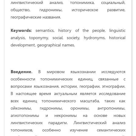
лингвистический анализ, топонимика, социальный,
общество, гидронимы, историческое развитие,
географические названия.
Keywords:
semantics, history of the people, linguistic
analysis, toponymy, social, society, hydronyms, historical
development, geographical names.
Введение.
В мировом языкознании исследуются
особенности топонимических единиц, связанные с
вопросами языкознания, истории, географии, этнографии.
В настоящее время актуальным является исследование
всех единиц топонимического масштаба, таких как
ойконимы, гидронимы, оронимы, антропонимы,
агиотопонимы и некронимы на основе новых
лингвистических парадигм. Лингвистический анализ
топонимов, особенно изучение семантических