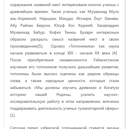
содержания названий мест интересовали многих ученых с
древнейших времен. Такие ученые, как Мухаммад Мусо
аль-Хорезмий, Наршахи, Масуди, Истахри, Ёкут Хамави,
Абу Райхан Беруни, Юсуф Хос Ходжиб, Захириддин
Мухаммад Бабур, Хофиз Таниш Бухари интересным
образом раскрыть смысл названий мест в своих
произведениях[5]. Однако «Топонимика» как наука
начала развиваться в конце XIX - начале XX века [4].
После приобретения независимости Узбекистаном
изучение его топонимов получило дальнейшее развитие,
топонимы были высоко оценены как редкие образцы
слова, а также народные ценности, которые стали
забываться. «Мы должны изучить древнюю и богатую
историю нашей Родины, усилить научно-
исследовательскую работу в этом направлении, всячески
поддерживать деятельность ученых гуманитарной сферы»
[1].
Сегодня перед узбекской топонимикой ставится задача