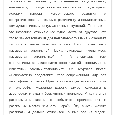
особенностей, важен для освещения национальной,
этнической, общественно-политической, культурной
истории народа, исторического развития и
совершенствования языка, отражения сути номинативных,
коммуникативных, аккумулятивных функций. Топоним –
это название, отличающее одно места от другого. Это
слово заимствовано из древнегреческого языка и означает
«топос» - земля, «онома» - имя. Набор имен мест
называется топонимией. Наука, изучающая имена мест,
называется топонимикой [4]. А специалист или
специалисты, занимающиеся топонимикой, топонимисты.
Известный ученый-топонимист Э.М. Мурзаев писал:
«Невозможно представить себе современный мир без
географических имен. Прекратят свою деятельность почта
и телеграфы, железные дороги, замрут самолеты в
аэропортах и суда у безымянных причалов. А как станут
рассказывать газеты о событиях, происшедших в
различных местах земного шара?». Эту мысль можно
развивать и дальше относительно именования людей,