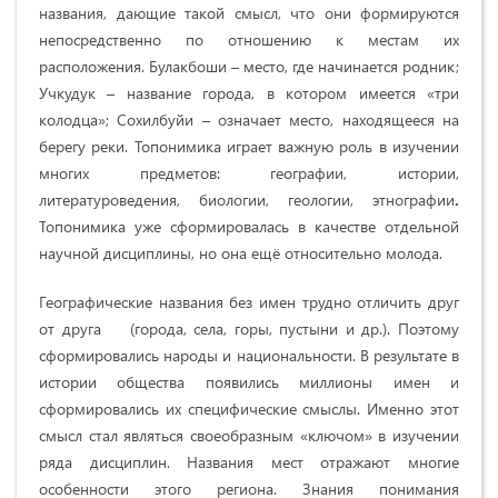
названия, дающие такой смысл, что они формируются
непосредственно по отношению к местам их
расположения. Булакбоши – место, где начинается родник;
Учкудук – название города, в котором имеется «три
колодца»; Сохилбуйи – означает место, находящееся на
берегу реки. Топонимика играет важную роль в изучении
многих предметов: географии, истории,
литературоведения, биологии, геологии, этнографии
.
Т
опонимика уже сформировалась в качестве отдельной
научной дисциплины, но она ещё относительно молода.
Географические названия без имен трудно отличить друг
от друга (города, села, горы, пустыни и др.). Поэтому
сформировались народы и национальности. В результате в
истории общества появились миллионы имен и
сформировались их специфические смыслы. Именно этот
смысл стал являться своеобразным «ключом» в изучении
ряда дисциплин. Названия мест отражают многие
особенности этого региона. Знания понимания