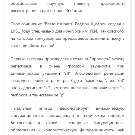
обосновывает научную новизну предметного
рассмотрения в рамках нашей статьи.
Свое сочинение "Basso ostinato" Родион Щедрин создал в
1961 году специально для конкурса им. П.И. Чайковского,
на котором конкурсантам предлагалось исполнять пьесу в
качестве обязательной.
Первые аккорды произведения создают "пропасть" между
регистрами в очень громкой звучности при
динамическом указании "sff". Впоследствии репетиции
аккордов верхнего регистра, будто "камнепад", из "mf"
вновь достигают "sff", которое внезапно "проваливается" в
глубокое и таинственное "р".
Начальный эпизод демонстрирует динамическую
фигурационность, (восходящую к творческим поискам
Бетховена), а также сонорные фигурационные
образования и колористическую фигурационность, чей