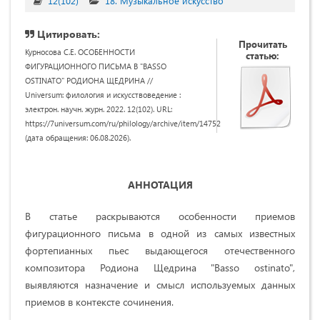
12(102)
18. Музыкальное искусство
Цитировать:
Прочитать
Курносова С.Е. ОСОБЕННОСТИ
статью:
ФИГУРАЦИОННОГО ПИСЬМА В "BASSO
OSTINATO" РОДИОНА ЩЕДРИНА //
Universum: филология и искусствоведение :
электрон. научн. журн. 2022. 12(102). URL:
https://7universum.com/ru/philology/archive/item/14752
(дата обращения: 06.08.2026).
АННОТАЦИЯ
В статье раскрываются особенности приемов
фигурационного письма в одной из самых известных
фортепианных пьес выдающегося отечественного
композитора Родиона Щедрина "Basso ostinato",
выявляются назначение и смысл используемых данных
приемов в контексте сочинения.