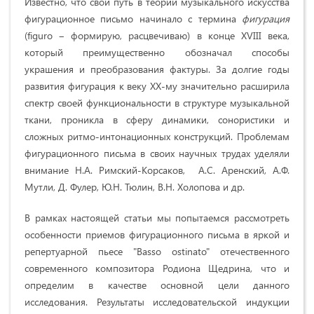
Известно, что свой путь в теории музыкального искусства
фигурационное письмо начинало с термина
фигурация
(figuro ‒ формирую, расцвечиваю)
в конце XVIII века,
который преимущественно обозначал способы
украшения и преобразования фактуры. За долгие годы
развития фигурация к веку ХХ-му значительно расширила
спектр своей функциональности в структуре музыкальной
ткани, проникла в сферу динамики, сонористики и
сложных ритмо-интонационных конструкций. Проблемам
фигурационного письма в своих научных трудах уделяли
внимание Н.А. Римский-Корсаков, А.С. Аренский, А.Ф.
Мутли, Д. Фулер, Ю.Н. Тюлин, В.Н. Холопова и др.
В рамках настоящей статьи мы попытаемся рассмотреть
особенности приемов фигурационного письма в яркой и
репертуарной пьесе "Basso ostinato" отечественного
современного композитора Родиона Щедрина, что и
определим в качестве основной цели данного
исследования. Результаты исследовательской индукции