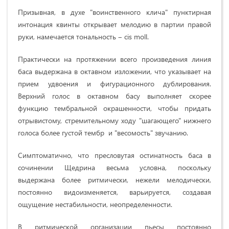
Призывная, в духе "воинственного клича" пунктирная
интонация квинты открывает мелодию в партии правой
руки, намечается тональность ‒ cis moll.
Практически на протяжении всего произведения линия
баса выдержана в октавном изложении, что указывает на
прием удвоения и фигурационного дублирования.
Верхний голос в октавном басу выполняет скорее
функцию тембральной окрашенности, чтобы придать
отрывистому, стремительному ходу "шагающего" нижнего
голоса более густой тембр и "весомость" звучанию.
Симптоматично, что пресловутая остинатность баса в
сочинении Щедрина весьма условна, поскольку
выдержана более ритмически, нежели мелодически,
постоянно видоизменяется, варьируется, создавая
ощущение нестабильности, неопределенности.
В ритмической организации пьесы постоянно