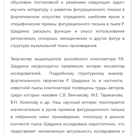
обусловим постановкой и решением следующих задач:
изучить литературу о развитии фигурационного письма в
фортепианном искусстве; определить наиболее яркие и
специфические приемы фигурационного письма в пьесе Р.
Щедрина; раскрыть функции и смысл использования
ритмических, сонорных, мелодических и других фигур в
структуре музыкальной ткани произведения.
Творчество выдающегося российского композитора Р.К.
Щедрина неоднократно привлекало интерес множества
исследователей. Подробному структурному анализу
фортепианного творчества Р. Щедрина (и, в частности,
известной пьесы композитора) посвящены труды авторов,
среди которых назовем С.В. Венчакову, М.Е. Тараканова,
В.Н. Холопову и др. Наш научный интерес простирается
исключительно в русле приемов фигурационного письма
в избранном нами произведении, поскольку в данном
контексте пьеса Щедрина исследована недостаточно, что
представляет несомненную актуальность исследования и