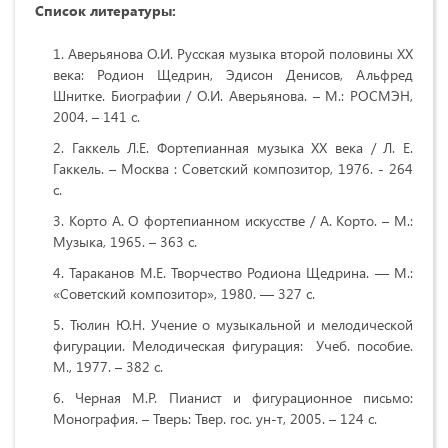
Список литературы:
Аверьянова О.И. Русская музыка второй половины XX
века: Родион Щедрин, Эдисон Денисов, Альфред
Шнитке. Биографии / О.И. Аверьянова. – М.: РОСМЭН,
2004. – 141 с.
Гаккель Л.Е. Фортепианная музыка XX века / Л. Е.
Гаккель. – Москва : Советский композитор, 1976. - 264
c.
Корто А. О фортепианном искусстве / А. Корто. – М.:
Музыка, 1965. – 363 с.
Тараканов М.Е. Творчество Родиона Щедрина. — М.:
«Советский композитор», 1980. — 327 с.
Тюлин Ю.Н. Учение о музыкальной и мелодической
фигурации. Мелодическая фигурация: Учеб. пособие.
М., 1977. – 382 с.
Черная М.Р. Пианист и фигурационное письмо:
Монография. – Тверь: Твер. гос. ун-т, 2005. – 124 с.