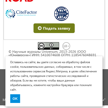
Подать заявку
© Научные журналы Universum, 2013-2026 (ООО
«Юниверсум») ИНН: 5410074608 ОГРН: 1185476048691
Это произведение доступно по
лицензии Creative
Commons « Attribution» («Атрибуция») 4.0
Оставаясь на сайте, вы даете согласие на обработку файлов
Непортированная
.
cookie, пользовательских данных, собираемых, в том числе с
использованием сервисов Яндекс.Метрика, в целях обеспечения
Политика обработки персональных данных
работы сайта, проведения статистических исследований и
обзоров. Если вы не хотите, чтобы ваши данные
Договор оферты
обрабатывались, измените настройки браузера или покиньте
Опубликовать научную статью
сайт.
Сайт научных статей и публикаций
OK
Международный научно-исследовательский журнал "Юниверсум"