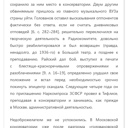
сохранило за ним место в консерватории. Двум другим
обвиняемым пришлось из главного музыкального ВУЗа
страны уйти. Голованов оставил высказывания оппонентов
фактически без ответа, если не считать дневниковых
отповедей [6, с. 282–284], решительно переключился на
творческую деятельность в Радиокомитете, довольно
быстро реабилитировался и был возвращен (правда,
ненадолго, до 1936-го) в Большой театр, а позднее к
преподаванию. Райский дал бой, выступил в печати
с блестяще-красноречивыми опровержениями и
разоблачениями [9, л. 16–19], определенно ухудшил свое
положение и встал перед необходимостью срочно
покинуть эпицентр скандала. Следующие четыре года он
по приглашению Наркомпроса ЗСФСР провел в Тифлисе,
преподавая в консерватории и занимаясь, как прежде
в Москве, административной деятельностью.
Недоброжелатели же не успокоились. В Московской
консерватории уже после разгрома «головановской