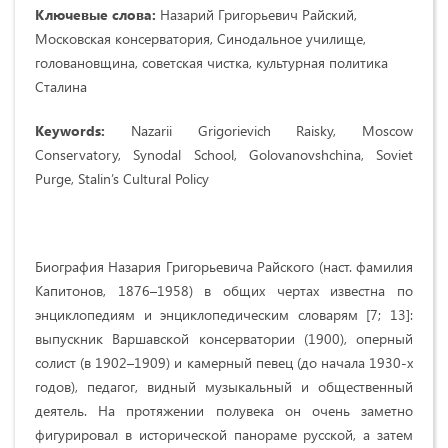
Ключевые слова:
Назарий Григорьевич Райский,
Московская консерватория, Синодальное училище,
головановщина, советская чистка, культурная политика
Сталина
Keywords:
Nazarii Grigorievich Raisky, Moscow
Conservatory, Synodal School, Golovanovshchina, Soviet
Purge, Stalin’s Cultural Policy
Биография Назария Григорьевича Райского (наст. фамилия
Капитонов, 1876–1958) в общих чертах известна по
энциклопедиям и энциклопедическим словарям [7; 13]:
выпускник Варшавской консерватории (1900), оперный
солист (в 1902–1909) и камерный певец (до начала 1930-х
годов), педагог, видный музыкальный и общественный
деятель. На протяжении полувека он очень заметно
фигурировал в исторической панораме русской, а затем