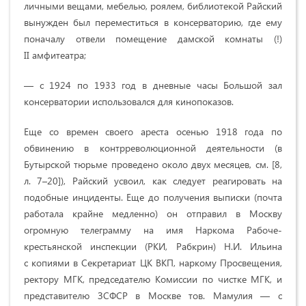
личными вещами, мебелью, роялем, библиотекой Райский
вынужден был переместиться в консерваторию, где ему
поначалу отвели помещение дамской комнаты (!)
II амфитеатра;
— с 1924 по 1933 год в дневные часы Большой зал
консерватории использовался для кинопоказов.
Еще со времен своего ареста осенью 1918 года по
обвинению в контрреволюционной деятельности (в
Бутырской тюрьме проведено около двух месяцев, см. [8,
л. 7–20]), Райский усвоил, как следует реагировать на
подобные инциденты. Еще до получения выписки (почта
работала крайне медленно) он отправил в Москву
огромную телеграмму на имя Наркома Рабоче-
крестьянской инспекции (РКИ, Рабкрин) Н.И. Ильина
с копиями в Секретариат ЦК ВКП, наркому Просвещения,
ректору МГК, председателю Комиссии по чистке МГК, и
представителю ЗСФСР в Москве тов. Мамулия — с