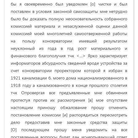
бы я своевременно был уведомлен [о] чистке и был
поставлен в условия законной самозащиты мне нетрудно
было бы доказать полную неосновательность собранного
комиссией материала и незаслуженной оценки данной
комиссией моей многолетней самоотверженной работы
на пользу консерватории имевшей результатом
неуклонный из года в год рост материального и
финансового благополучия тчк <…> Ярко характеризует
информаторов абсурдность сведений вроде устройства за
счет консерватории проректором которой я избран в
1921 канализации б. моего дома национализированного в
1918 году а канализованного в конце прошлого столетия
тчк Опровергая все предъявленные мне обвинения
протестуя против их рассмотрения [в] мое отсутствие
настоящим приношу обжалование прошу отменить
постановление комиссии [и] распорядиться пересмотреть
дело предоставив мне законные средства защиты
[О] последующем прошу меня уведомить на все
поставленные вопросы будет дан исчерпывающий ответ