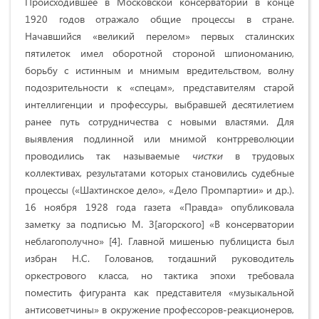
Происходившее в Московской консерватории в конце
1920 годов отражало общие процессы в стране.
Начавшийся «великий перелом» первых сталинских
пятилеток имел оборотной стороной шпиономанию,
борьбу с истинным и мнимым вредительством, волну
подозрительности к «спецам», представителям старой
интеллигенции и профессуры, выбравшей десятилетием
ранее путь сотрудничества с новыми властями. Для
выявления подлинной или мнимой контрреволюции
проводились так называемые
чистки
в трудовых
коллективах, результатами которых становились судебные
процессы («Шахтинское дело», «Дело Промпартии» и др.).
16 ноября 1928 года газета «Правда» опубликовала
заметку за подписью М. З[агорского] «В консерватории
неблагополучно» [4]. Главной мишенью публициста был
избран Н.С. Голованов, тогдашний руководитель
оркестрового класса, но тактика эпохи требовала
поместить фигуранта как представителя «музыкальной
антисоветчины» в окружение профессоров-реакционеров,