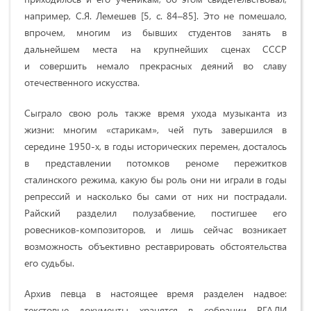
например, С.Я. Лемешев [5, с. 84–85]. Это не помешало,
впрочем, многим из бывших студентов занять в
дальнейшем места на крупнейших сценах СССР
и совершить немало прекрасных деяний во славу
отечественного искусства.
Сыграло свою роль также время ухода музыканта из
жизни: многим «старикам», чей путь завершился в
середине 1950-х, в годы исторических перемен, досталось
в представлении потомков реноме пережитков
сталинского режима, какую бы роль они ни играли в годы
репрессий и насколько бы сами от них ни пострадали.
Райский разделил полузабвение, постигшее его
ровесников-композиторов, и лишь сейчас возникает
возможность объективно реставрировать обстоятельства
его судьбы.
Архив певца в настоящее время разделен надвое:
текстовые документы хранятся в собрании РГАЛИ