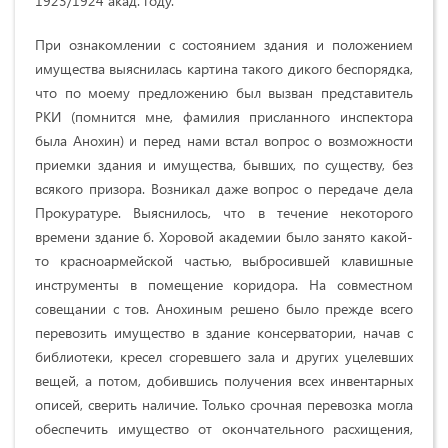
1923/1924 акад. году.
При ознакомлении с состоянием здания и положением
имущества выяснилась картина такого дикого беспорядка,
что по моему предложению был вызван представитель
РКИ (помнится мне, фамилия присланного инспектора
была Анохин) и перед нами встал вопрос о возможности
приемки здания и имущества, бывших, по существу, без
всякого призора. Возникал даже вопрос о передаче дела
Прокуратуре. Выяснилось, что в течение некоторого
времени здание б. Хоровой академии было занято какой-
то красноармейской частью, выбросившей клавишные
инструменты в помещение коридора. На совместном
совещании с тов. Анохиным решено было прежде всего
перевозить имущество в здание консерватории, начав с
библиотеки, кресел сгоревшего зала и других уцелевших
вещей, а потом, добившись получения всех инвентарных
описей, сверить наличие. Только срочная перевозка могла
обеспечить имущество от окончательного расхищения,