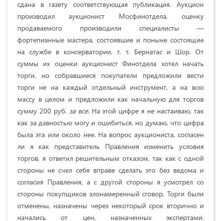
сдана в газету соответствующая публикация. Аукцион
производил аукционист Мосфинотдела, оценку
продаваемого производили специалисты —
фортепианные мастера, состоявшие и поныне состоящие
на службе в консерватории, т. т. Бернатас и Шор. От
суммы их оценки аукционист Финотдела хотел начать
торги, но собравшиеся покупатели предложили вести
торги не на каждый отдельный инструмент, а на всю
массу в целом и предложили как начальную для торгов
сумму 200 руб.
за все
. На этой цифре я не настаиваю, так
как за давностью могу и ошибиться, но думаю, что цифра
была эта или около нее. На вопрос аукциониста, согласен
ли я как представитель Правления изменить условия
торгов, я ответил решительным отказом, так как с одной
стороны не счел себя вправе сделать это без ведома и
согласия Правления, а с другой стороны я усмотрел со
стороны покупщиков злонамеренный сговор. Торги были
отменены, назначены через некоторый срок вторично и
начались от цен, назначенных экспертами.