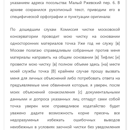
указанием адреса посольства: Малый Ржевский пер. 6. В
архиве сохранился рукописный текст, приводим его в
специфической орфографии и пунктуации оригинала:
По дошедшим слухам Комиссия чистке московской
консерватории проводит мою чистку на основании
односторонних материалов точка Уже год не служу [в]
Москве полагаю справедливым собранные против меня
материалы направить на общем основании [в] Тифлис [и]
провести мою чистку [в] полном объеме здесь [на] месте
моей службы точка [В] крайнем случае прошу вызвать
меня для личных объяснений либо потребовать ответа на
предъявляемые мне обвинения которые, я уверен, после
моих объяснений ознакомления [с] документальными
данными и допроса указанных лиц отпадут сами собой
точка уверен мое справедливое ходатайство будет
уважено дадите возможность корне пресечь все
недоразуменья избежать ошибочных выводов
неизбежных в условиях заочной чистки без уведомления