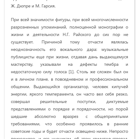
Ж. Дюпре и М. Гарсия.
При всей значимости фигуры, при всей многочисленности
разрозненных упоминаний, полноценной монографии о
жизни и деятельности Н.Г. Райского до сих пор не
существует. Причиной тому отчасти являлась
неоднозначность его вокального дара: музыкальные
публицисты еще при жизни, отдавая дань выдающемуся
мастерству, указывали на дефекты тембра и
недостаточную силу голоса [1]. Столь же сложен был он
и в личном плане, в повседневном и профессиональном
общении. Выдающийся организатор, человек кипучей
энергии, яркого темперамента, он часто вел себя резко,
совершал решительные поступки, диктуемые
представлениями о порядке и порядочности, но порой
шедшие абсолютно вразрез с общепринятыми
требованиями, что особенно проявилось в ранние
советские годы и будет отчасти освещено ниже. Непросто
приходилось и его ученикам, об этом свидетельствовал,