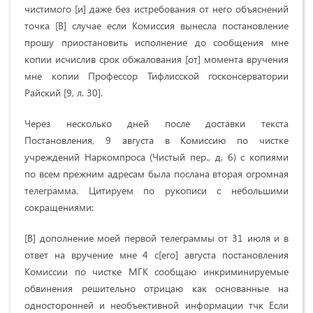
чистимого [и] даже без истребования от него объяснений
точка [В] случае если Комиссия вынесла постановление
прошу приостановить исполнение до сообщения мне
копии исчислив срок обжалования [от] момента вручения
мне копии Профессор Тифлисской госконсерватории
Райский [9, л. 30].
Через несколько дней после доставки текста
Постановления, 9 августа в Комиссию по чистке
учреждений Наркомпроса (Чистый пер., д. 6) с копиями
по всем прежним адресам была послана вторая огромная
телеграмма. Цитируем по рукописи с небольшими
сокращениями:
[В] дополнение моей первой телеграммы от 31 июля и в
ответ на вручение мне 4 с[его] августа постановления
Комиссии по чистке МГК сообщаю инкриминируемые
обвинения решительно отрицаю как основанные на
односторонней и необъективной информации тчк Если