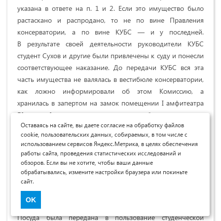
указана в ответе на п. 1 и 2. Если это имущество было
растаскано и распродано, то не по вине Правления
консерватории, а по вине КУБС — и у последней.
В результате своей деятельности руководители КУБС
студент Сухов и другие были привлечены к суду и понесли
соответствующее наказание. До передачи КУБС вся эта
часть имущества не валялась в вестибюле консерватории,
как ложно информировали об этом Комиссию, а
хранилась в запертом на замок помещении I амфитеатра
Б[ольшого] зала, двери помещения были опечатаны
Оставаясь на сайте, вы даете согласие на обработку файлов
сургучной печатью. По передаче КУБС’у имущество это
cookie, пользовательских данных, собираемых, в том числе с
хранилось там же и ключ от замка находился также
использованием сервисов Яндекс.Метрика, в целях обеспечения
у КУБС.
работы сайта, проведения статистических исследований и
обзоров. Если вы не хотите, чтобы ваши данные
Деятельность КУБС никогда не была подконтрольна
обрабатывались, измените настройки браузера или покиньте
сайт.
Правлению консерватории, КУБС была в ведении
Профкома и Ц[ентрального] бюро Пролетстуда.
OK
Посуда была передана в пользование студенческой