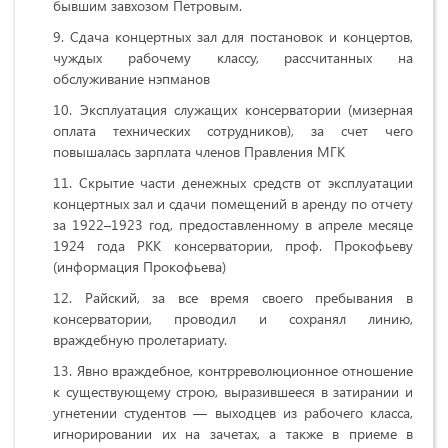
бывшим завхозом Петровым.
Сдача концертных зал для постановок и концертов,
чуждых рабочему классу, рассчитанных на
обслуживание нэпманов
Эксплуатация служащих консерватории (мизерная
оплата технических сотрудников), за счет чего
повышалась зарплата членов Правления МГК
Скрытие части денежных средств от эксплуатации
концертных зал и сдачи помещений в аренду по отчету
за 1922–1923 год, предоставленному в апреле месяце
1924 года РКК консерватории, проф. Прокофьеву
(информация Прокофьева)
Райский, за все время своего пребывания в
консерватории, проводил и сохранял линию,
враждебную пролетариату.
Явно враждебное, контрреволюционное отношение
к существующему строю, выразившееся в затирании и
угнетении студентов — выходцев из рабочего класса,
игнорировании их на зачетах, а также в приеме в