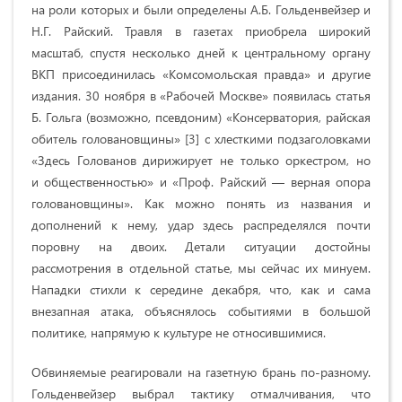
на роли которых и были определены А.Б. Гольденвейзер и
Н.Г. Райский. Травля в газетах приобрела широкий
масштаб, спустя несколько дней к центральному органу
ВКП присоединилась «Комсомольская правда» и другие
издания. 30 ноября в «Рабочей Москве» появилась статья
Б. Гольга (возможно, псевдоним) «Консерватория, райская
обитель головановщины» [3] с хлесткими подзаголовками
«Здесь Голованов дирижирует не только оркестром, но
и общественностью» и «Проф. Райский — верная опора
головановщины». Как можно понять из названия и
дополнений к нему, удар здесь распределялся почти
поровну на двоих. Детали ситуации достойны
рассмотрения в отдельной статье, мы сейчас их минуем.
Нападки стихли к середине декабря, что, как и сама
внезапная атака, объяснялось событиями в большой
политике, напрямую к культуре не относившимися.
Обвиняемые реагировали на газетную брань по-разному.
Гольденвейзер выбрал тактику отмалчивания, что