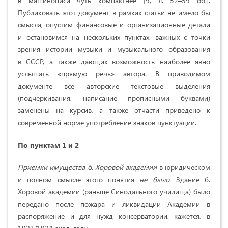
в машинописи чуть компактнее [9, л. 52–59 об.].
Публиковать этот документ в рамках статьи не имело бы
смысла, опустим финансовые и организационные детали
и остановимся на нескольких пунктах, важных с точки
зрения истории музыки и музыкального образования
в СССР, а также дающих возможность наиболее явно
услышать «прямую речь» автора. В приводимом
документе все авторские текстовые выделения
(подчеркивания, написание прописными буквами)
заменены на курсив, а также отчасти приведено к
современной норме употребление знаков пунктуации.
По пунктам 1 и 2
Приемки имущества б. Хоровой академии
в юридическом
и полном смысле этого понятия
не было
. Здание б.
Хоровой академии (раньше Синодального училища) было
передано после пожара и ликвидации Академии в
распоряжение и для нужд консерватории, кажется, в