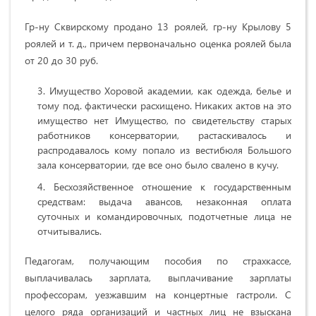
Гр-ну Сквирскому продано 13 роялей, гр-ну Крылову 5
роялей и т. д., причем первоначально оценка роялей была
от 20 до 30 руб.
Имущество Хоровой академии, как одежда, белье и
тому под. фактически расхищено. Никаких актов на это
имущество нет Имущество, по свидетельству старых
работников консерватории, растаскивалось и
распродавалось кому попало из вестибюля Большого
зала консерватории, где все оно было свалено в кучу.
Бесхозяйственное отношение к государственным
средствам: выдача авансов, незаконная оплата
суточных и командировочных, подотчетные лица не
отчитывались.
Педагогам, получающим пособия по страхкассе,
выплачивалась зарплата, выплачивание зарплаты
профессорам, уезжавшим на концертные гастроли. С
целого ряда организаций и частных лиц не взыскана