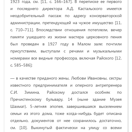
1923 года, см. [11, с. 166–167]. В переписке ее первого
и последнего директора А.Д. Кастальского имеется
неодобрительный пассаж по адресу консерваторской
администрации, претендующей на чужое имущество [11,
с. 710–711]. Впоследствии отношения потеплели, вечер
памяти ушедшего из жизни мастера церковного пения
был проведен в 1927 году в Малом зале: почтили
присутствием, выступали с речами и музыкальными
номерами все видные профессора, включая Райского [12,
с. 585–586];
— в качестве приданого жены, Любови Ивановны, сестры
известного предпринимателя и оперного антрепренера
С.И. Зимина, Райскому достался особняк по
Пречистенскому бульвару, 14 (ныне здание Музея
Шахмат). 5-летняя эпопея, завершившаяся выселением
семьи из этого дома, тоже когда-нибудь будет описана
отдельно, документов от нее сохранилось достаточно,
см. [10]. Выкинутый фактически на улицу со всеми