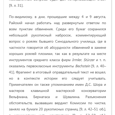
[9, л. 31].
По-видимому, в дни, прошедшие между 4 и 9 августа,
Райский начал работать над развернутым ответом по
всем пунктам обвинения. Среди его бумаг сохранился
небольшой рукописный набросок, комментирующий
вопрос о роялях бывшего Синодального училища, где в
частности говорится об абсурдности обвинений в замене
хороших роялей плохими, так как в результате на месте
инструментов среднего класса фирм
Irmler
,
St
ü
rzer
и т. п.
оказались первоклассные инструменты
Bechstein
[9, л. 40–
41]. Фрагмент в итоговый оправдательный текст не вошел,
но в контексте истории его следует учитывать.
Примечателен он также упоминанием имен Д.С. Шора и
мастеров клавишной мастерской консерватории
Вельфмана, Бернатаса и Шувалина. Разъяснения
обстоятельств, вызвавших вердикт Комиссии по чистке,
заняло на бумаге 20 рукописных страниц [9, л. 42–51 об.],