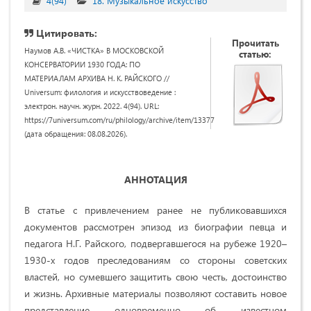
4(94)
18. Музыкальное искусство
Цитировать:
Прочитать
Наумов А.В. «ЧИСТКА» В МОСКОВСКОЙ
статью:
КОНСЕРВАТОРИИ 1930 ГОДА: ПО
МАТЕРИАЛАМ АРХИВА Н. К. РАЙСКОГО //
Universum: филология и искусствоведение :
электрон. научн. журн. 2022. 4(94). URL:
https://7universum.com/ru/philology/archive/item/13377
(дата обращения: 08.08.2026).
АННОТАЦИЯ
В статье с привлечением ранее не публиковавшихся
документов рассмотрен эпизод из биографии певца и
педагога Н.Г. Райского, подвергавшегося на рубеже 1920–
1930-х годов преследованиям со стороны советских
властей, но сумевшего защитить свою честь, достоинство
и жизнь. Архивные материалы позволяют составить новое
представление одновременно об известном