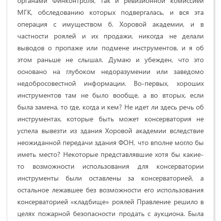
органами Финконтроля, так и ревизионной комиссией
МГК, обследованию которых подвергалась, и вся эта
операция с имуществом б. Хоровой академии, и в
частности роялей и их продажи, никогда не делали
выводов о пропаже или подмене инструментов, и я об
этом раньше не слышал. Думаю и убежден, что это
основано на глубоком недоразумении или заведомо
недобросовестной информации. Во-первых, хороших
инструментов там не было вообще, а во вторых, если
была замена, то где, когда и кем? Не идет ли здесь речь об
инструментах, которые быть может консерватория не
успела вывезти из здания Хоровой академии вследствие
неожиданной передачи здания ФОН, что вполне могло бы
иметь место? Некоторые представлявшие хотя бы какие-
то возможности использования для консерватории
инструменты были оставлены за консерваторией, а
остальное лежавшее без возможности его использования
консерваторией «кладбище» роялей Правление решило в
целях пожарной безопасности продать с аукциона. Была