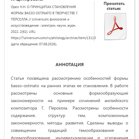
Прочитать
Орел Н.Н. О ПРИНЦИПАХ СТАНОВЛЕНИЯ
статью:
ФОРМЫ BASSO OSTINATO В ТВОРЧЕСТВЕ Г.
ПЁРСЕЛЛА // Universum: филология и
искусствоведение : электрон. научн. журн.
2022. 2(92). URL:
https://7universum.com/ru/philology/archive/item/13113
(дата обращения: 07.08.2026).
АННОТАЦИЯ
Статья посвящена рассмотрению особенностей формы
basso-ostinato на ранних этапах ее становления. В работе
рассмотрены основные формообразующие
закономерности на примере сочинений английского
композитора Г. Пёрселла. Рассмотрены особенности
содержания, структур тем, композионные
закономерности, методы развития. Сделаны выводы о
совмещении традиций темообразования и
формообразования, индивидуализации и усложнения