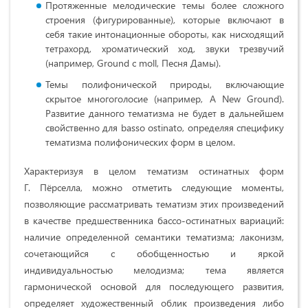
Протяженные мелодические темы более сложного
строения (фигурированные), которые включают в
себя такие интонационные обороты, как нисходящий
тетрахорд, хроматический ход, звуки трезвучий
(например, Ground c moll, Песня Дамы).
Темы полифонической природы, включающие
скрытое многоголосие (например, A New Ground).
Развитие данного тематизма не будет в дальнейшем
свойственно для basso ostinato, определяя специфику
тематизма полифонических форм в целом.
Характеризуя в целом тематизм остинатных форм
Г. Пёрселла, можно отметить следующие моменты,
позволяющие рассматривать тематизм этих произведений
в качестве предшественника бассо-остинатных вариаций:
наличие определенной семантики тематизма; лаконизм,
сочетающийся с обобщенностью и яркой
индивидуальностью мелодизма; тема является
гармонической основой для последующего развития,
определяет художественный облик произведения либо