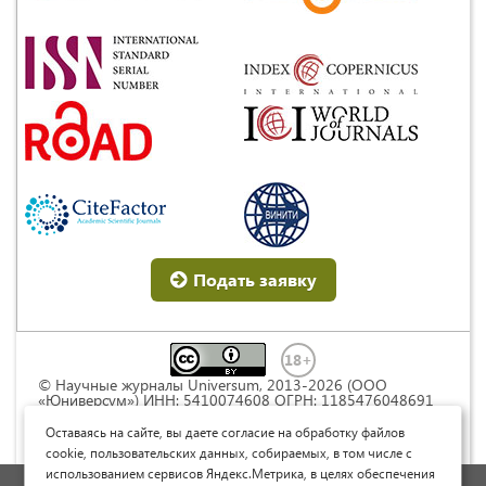
Подать заявку
© Научные журналы Universum, 2013-2026 (ООО
«Юниверсум») ИНН: 5410074608 ОГРН: 1185476048691
Это произведение доступно по
лицензии Creative
Commons « Attribution» («Атрибуция») 4.0
Оставаясь на сайте, вы даете согласие на обработку файлов
Непортированная
.
cookie, пользовательских данных, собираемых, в том числе с
использованием сервисов Яндекс.Метрика, в целях обеспечения