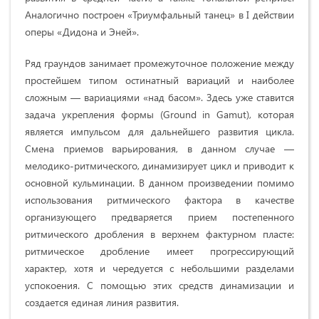
Аналогично построен «Триумфальный танец» в I действии
оперы «Дидона и Эней».
Ряд граундов занимает промежуточное положение между
простейшем типом остинатный вариаций и наиболее
сложным — вариациями «над басом». Здесь уже ставится
задача укрепления формы (Ground in Gamut), которая
является импульсом для дальнейшего развития цикла.
Смена приемов варьирования, в данном случае —
мелодико-ритмического, динамизирует цикл и приводит к
основной кульминации. В данном произведении помимо
использования ритмического фактора в качестве
организующего предваряется прием постепенного
ритмического дробления в верхнем фактурном пласте:
ритмическое дробление имеет прогрессирующий
характер, хотя и чередуется с небольшими разделами
успокоения. С помощью этих средств динамизации и
создается единая линия развития.