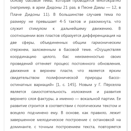
основу басовой темы, которая проводится многократно
(например, в арии Дидоны 21 раз, в Песне Дамы — 12, в
Плаче Дидоны 11). В большинстве случаев тема по
размеру не превышает 4-5 тактов и разомкнута, что
служит стимулом к дальнейшему движению. В
соотношении всех пластов образуется дифференциация на
две сферы, объединенных общим гармоническим
стержнем, заложенным в басовой теме. «Осуществляя
координацию целого, бас неизменностью своих
проведений оттеняет процесс постоянного обновления,
движения в верхнем пласте, что является ярким
свидетельством полифонической природы бассо-
остинатных вариаций» [1, с. 145]. Новым у Г. Пёрселла
является самостоятельность изложения и развития
верхнего слоя фактуры, а именно — вокальной партии. Ее
развитие строится в соответствии с поэтическим текстом и
всецело подчинено ему. В основе, как правило, лежит
завершенное мелодическое построение с остановкой на
доминанте, с точным построением текста, повторяется