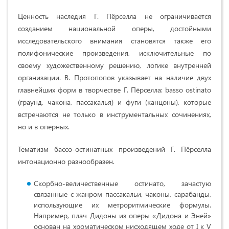
Ценность наследия Г. Пёрселла не ограничивается
созданием национальной оперы, достойными
исследовательского внимания становятся также его
полифонические произведения, исключительные по
своему художественному решению, логике внутренней
организации. В. Протопопов указывает на наличие двух
главнейших форм в творчестве Г. Пёрселла: basso ostinato
(граунд, чакона, пассакалья) и фуги (канцоны), которые
встречаются не только в инструментальных сочинениях,
но и в оперных.
Тематизм бассо-остинатных произведений Г. Пёрселла
интонационно разнообразен.
Скорбно-величественные остинато, зачастую
связанные с жанром пассакальи, чаконы, сарабанды,
использующие их метроритмические формулы.
Например, плач Дидоны из оперы «Дидона и Эней»
основан на хроматическом нисходящем ходе от I к V