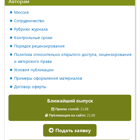
Авторам
Миссия
Сотрудничество
Рубрики журнала
Контрольные сроки
Порядок рецензирования
Политика относительно открытого доступа, лицензирования
и авторского права
Условия публикации
Примеры оформления материалов
Договор оферты
Ближайший выпуск
Прием статей:
11.08
Публикация на сайте:
21.08
Подать заявку