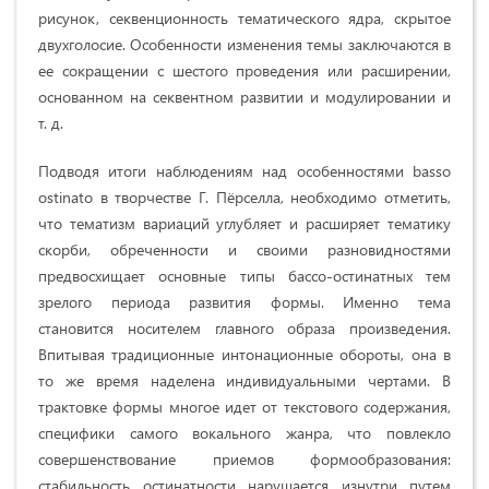
рисунок, секвенционность тематического ядра, скрытое
двухголосие. Особенности изменения темы заключаются в
ее сокращении с шестого проведения или расширении,
основанном на секвентном развитии и модулировании и
т. д.
Подводя итоги наблюдениям над особенностями basso
ostinato в творчестве Г. Пёрселла, необходимо отметить,
что тематизм вариаций углубляет и расширяет тематику
скорби, обреченности и своими разновидностями
предвосхищает основные типы бассо-остинатных тем
зрелого периода развития формы. Именно тема
становится носителем главного образа произведения.
Впитывая традиционные интонационные обороты, она в
то же время наделена индивидуальными чертами. В
трактовке формы многое идет от текстового содержания,
специфики самого вокального жанра, что повлекло
совершенствование приемов формообразования:
стабильность остинатности нарушается изнутри путем