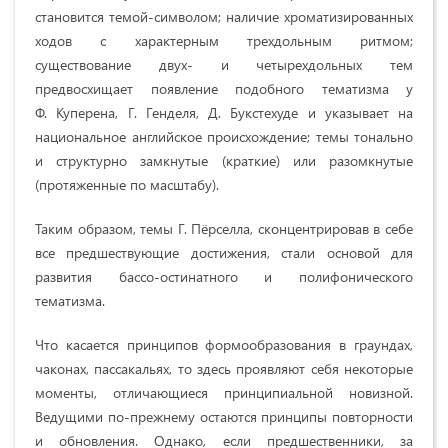
становится темой-символом; наличие хроматизированных
ходов с характерным трехдольным ритмом;
существование двух- и четырехдольных тем
предвосхищает появление подобного тематизма у
Ф. Куперена, Г. Генделя, Д. Букстехуде и указывает на
национальное английское происхождение; темы тонально
и структурно замкнутые (краткие) или разомкнутые
(протяженные по масштабу).
Таким образом, темы Г. Пёрселла, сконцентрировав в себе
все предшествующие достижения, стали основой для
развития бассо-остинатного и полифонического
тематизма.
Что касается принципов формообразования в граундах,
чаконах, пассакальях, то здесь проявляют себя некоторые
моменты, отличающиеся принципиальной новизной.
Ведущими по-прежнему остаются принципы повторности
и обновления. Однако, если предшественники, за