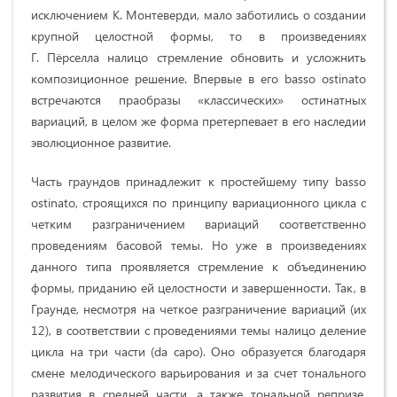
исключением К. Монтеверди, мало заботились о создании
крупной целостной формы, то в произведениях
Г. Пёрселла налицо стремление обновить и усложнить
композиционное решение. Впервые в его basso ostinato
встречаются праобразы «классических» остинатных
вариаций, в целом же форма претерпевает в его наследии
эволюционное развитие.
Часть граундов принадлежит к простейшему типу basso
ostinato, строящихся по принципу вариационного цикла с
четким разграничением вариаций соответственно
проведениям басовой темы. Но уже в произведениях
данного типа проявляется стремление к объединению
формы, приданию ей целостности и завершенности. Так, в
Граунде, несмотря на четкое разграничение вариаций (их
12), в соответствии с проведениями темы налицо деление
цикла на три части (da capo). Оно образуется благодаря
смене мелодического варьирования и за счет тонального
развития в средней части, а также тональной репризе.