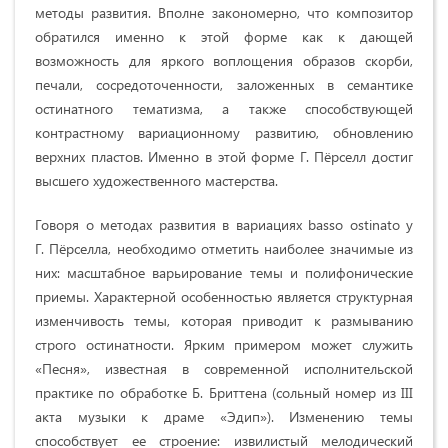
методы развития. Вполне закономерно, что композитор
обратился именно к этой форме как к дающей
возможность для яркого воплощения образов скорби,
печали, сосредоточенности, заложенных в семантике
остинатного тематизма, а также способствующей
контрастному вариационному развитию, обновлению
верхних пластов. Именно в этой форме Г. Пёрселл достиг
высшего художественного мастерства.
Говоря о методах развития в вариациях basso ostinato у
Г. Пёрселла, необходимо отметить наиболее значимые из
них: масштабное варьирование темы и полифонические
приемы. Характерной особенностью является структурная
изменчивость темы, которая приводит к размыванию
строго остинатности. Ярким примером может служить
«Песня», известная в современной исполнительской
практике по обработке Б. Бриттена (сольный номер из III
акта музыки к драме «Эдип»). Изменению темы
способствует ее строение: извилистый мелодический