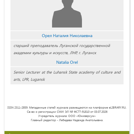
Орел Наталия Николаевна
старший преподаватель Луганской государственной
академии культуры и искусств, ЛНР, г. Луганск
Natalia Orel
Senior Lecturer at the Luhansk State academy of culture and
arts, LPR, Lugansk
ISSN 2311-2859. Метаданные статей журнала размещаются на платформе eLIBRARY.RU.
Св-во о регистрации СМИ: ЭЛ № ФС77-91810 от 03.07.2026
Учредитель журнала: ООО «Юниверсум»
Главный редактор - Лебедева Надежда Анатольевна.