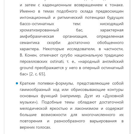
и затем с каденционным возвращением к тонаке.
Именно в темах подобного склада предвосхищен
интонационный и ритмический потенциал будущих
бассо-остинатных тем: нисходящий
хроматизированный бас, характерная
амфибрахическая организация, определенная
семантика скорби достаточно обобщенного
характера. Некоторые исследователи, в частности,
В. Конен, отмечают сугубо национальную традицию
пёрселловских ostinati, т. е., «народный английский
ground преображается у него в оперный остинатный
бас» [2, с. 65].
Краткие попевки-формулы, представляющие собой
гаммообразный ход или обрисовывающие контуры
основных функций (например, Дуэт из «Духовной
музыки»). Подобные темы обладают достаточной
мелодической яркостью и лаконизмом и содержат
большие возможности для многочисленного их
повторения и разнообразного варьирования в
верхних голосах.