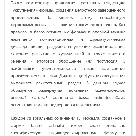
Также композитор продолжает развивать тенденцию
«укрупнения» формы, создания целостного завершенного
произведения. Во многом этому способствует
«программность», т. е., наличие поэтического текста. Как
правило, в бассо-остинатных формах в оперной музыке
намечается композиционная и драматургическая
дифференциация разделов: вступление, экспонирование,
сквозное развитие с кульминаций в точке золотого
сечения и итоговое обобщение или постлюдия. С
наибольшей убедительностью такая композиция
прослеживается в Плаче Дидоны, где функцию вступления
выполняет речитативный раздел. В данном случае
образуется развернутая вокальная сцена-монолог,
основой которой становится basso ostinato. Сама
остинатная тема не подвергается изменениям.
Каждое из вокальных сочинений Г. Пёрселла, созданное в
форме basso ostinato имеет свою довольно
специфическую, индивидуализированную форму и